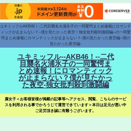
ユキミッフルAKB46！-二代目襲名火浦氷子の一同驚愕まとめ速報にロマンテ
ィックが止まらない？--僕が見たかった夜空！独女批判殺到激闘編--の一同驚
愕まとめ速報にロマンティックが止まらない？-僕の見たかった夜空編--僕の
見たかった星空編-
ユキミッフル--AKB46！--二代
目襲名火浦氷子の一同驚愕ま
とめ速報！にロマンティック
が止まらない？僕が見たかっ
た夜空-独女批判殺到激闘編
腐女子＜お客様皆様が掲載の記事等へアクセス、閲覧、こちらのサービ
スを利用される事でかろうじて運営できています＞本日は足元が悪い中
ご足労頂き誠に有難うございます。