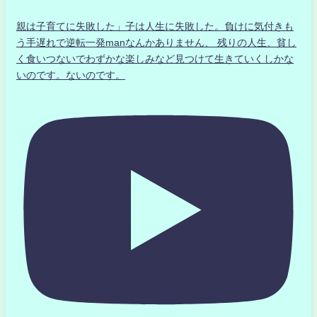
親は子育てに失敗した」子は人生に失敗した。負けに気付きも
う手遅れで逆転一発manなんかありません、 残りの人生、貧し
く食いつないでわずかな楽しみなど見つけて生きていくしかな
いのです。ないのです。