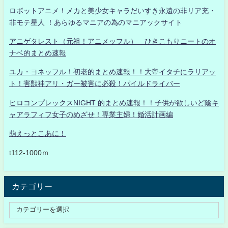
ロボットアニメ！メカと美少女キャラだいすき永遠の非リア充・
非モテ星人 ！あらゆるマニアの為のマニアックサイト
アニゲタレスト（元祖！アニメッフル） ひきこもりニートのオ
ナベ的まとめ速報
ユカ・ヨネッフル！初老的まとめ速報！！大帝イタチにラリアッ
ト！害獣神アリ・ガー被害に必殺！パイルドライバー
ヒロコンプレックスNIGHT 的まとめ速報！！子供が欲しいど陰キ
ャアラフィフ女子のめざせ！専業主婦！婚活計画編
萌えっとこあに！
t112-1000ｍ
カテゴリー