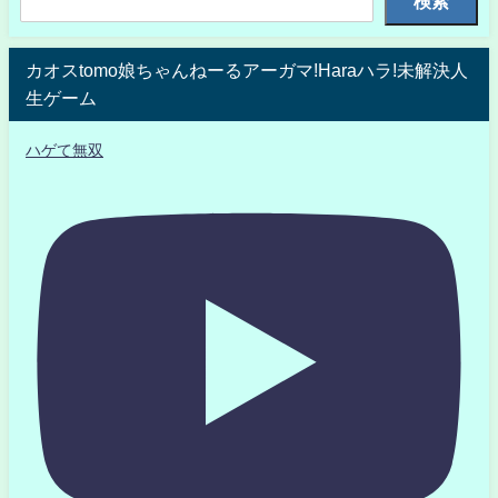
検索
カオスtomo娘ちゃんねーるアーガマ!Haraハラ!未解決人
生ゲーム
ハゲて無双