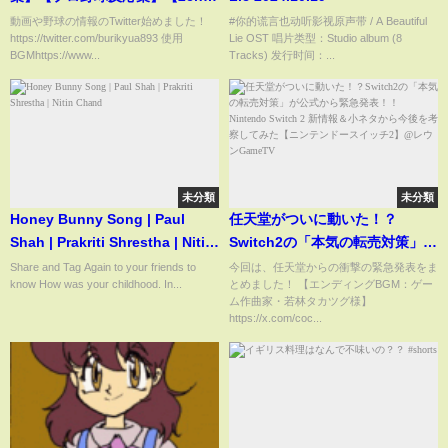
レ】【5chスレ】
動画や野球の情報のTwitter始めました！
#你的谎言也动听影视原声带 / A Beautiful
https://twitter.com/burikyua893 使用
Lie OST 唱片类型：Studio album (8
BGMhttps://www...
Tracks) 发行时间：...
未分類
未分類
Honey Bunny Song | Paul
任天堂がついに動いた！？
Shah | Prakriti Shrestha | Nitin
Switch2の「本気の転売対策」が
Chand
公式から緊急発表！！ Nintendo
Share and Tag Again to your friends to
今回は、任天堂からの衝撃の緊急発表をま
know How was your childhood. In...
とめました！ 【エンディングBGM：ゲー
Switch 2 新情報＆小ネタから今
ム作曲家・若林タカツグ様】
後を考察してみた【ニンテンド
https://x.com/coc...
ースイッチ2】@レウンGameTV