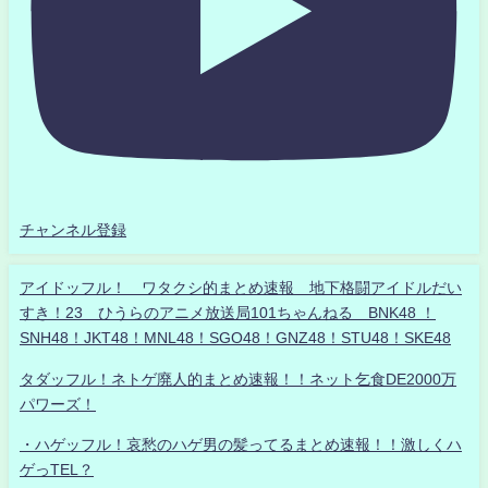
チャンネル登録
アイドッフル！ ワタクシ的まとめ速報 地下格闘アイドルだい
すき！23 ひうらのアニメ放送局101ちゃんねる BNK48 ！
SNH48！JKT48！MNL48！SGO48！GNZ48！STU48！SKE48
タダッフル！ネトゲ廃人的まとめ速報！！ネット乞食DE2000万
パワーズ！
・ハゲッフル！哀愁のハゲ男の髪ってるまとめ速報！！激しくハ
ゲっTEL？