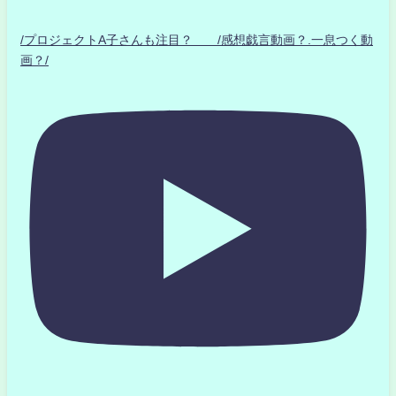
/プロジェクトA子さんも注目？ /感想戯言動画？.一息つく動
画？/