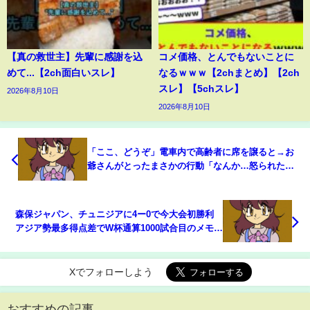
【真の救世主】先輩に感謝を込
コメ価格、とんでもないことに
めて...【2ch面白いスレ】
なるｗｗｗ【2chまとめ】【2ch
スレ】【5chスレ】
2026年8月10日
2026年8月10日
「ここ、どうぞ」電車内で高齢者に席を譲ると→お
爺さんがとったまさかの行動「なんか…怒られた感
じになってるやん…」(ABEMA TIMES)
森保ジャパン、チュニジアに4ー0で今大会初勝利
アジア勢最多得点差でW杯通算1000試合目のメモリ
アルマッチ白星 グループ2位で最終スウェーデン戦
へ(ABEMA TIMES)
Xでフォローしよう
おすすめの記事