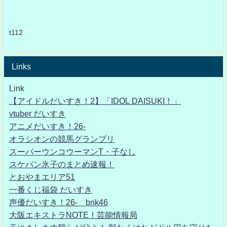
t112
Links
Link
【アイドルだいすき！2】「IDOL DAISUKI！」
vtuber だいすき
アニメだいすき！26-
オラシオンの競馬グランプリ
スーパーウンコウーマンT・子なし
スケバン氷子のまとめ速報！
とおやまエリア51
一番くじ福袋 だいすき
声優だいすき！26- bnk46
大阪エキストラNOTE！芸能情報局