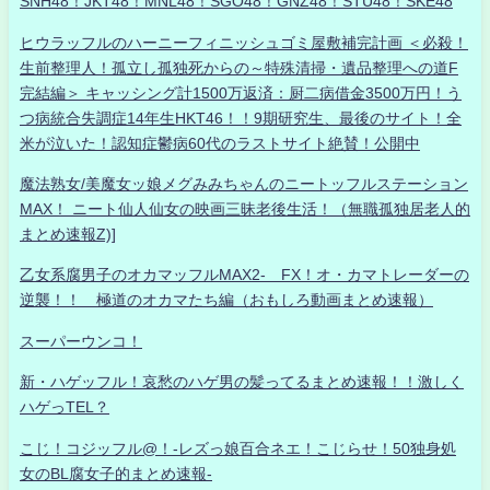
SNH48！JKT48！MNL48！SGO48！GNZ48！STU48！SKE48
ヒウラッフルのハーニーフィニッシュゴミ屋敷補完計画 ＜必殺！
生前整理人！孤立し孤独死からの～特殊清掃・遺品整理への道F
完結編＞ キャッシング計1500万返済：厨二病借金3500万円！う
つ病統合失調症14年生HKT46！！9期研究生、最後のサイト！全
米が泣いた！認知症鬱病60代のラストサイト絶賛！公開中
魔法熟女/美魔女ッ娘メグみみちゃんのニートッフルステーション
MAX！ ニート仙人仙女の映画三昧老後生活！（無職孤独居老人的
まとめ速報Z)]
乙女系腐男子のオカマッフルMAX2- FX！オ・カマトレーダーの
逆襲！！ 極道のオカマたち編（おもしろ動画まとめ速報）
スーパーウンコ！
新・ハゲッフル！哀愁のハゲ男の髪ってるまとめ速報！！激しく
ハゲっTEL？
こじ！コジッフル@！-レズっ娘百合ネエ！こじらせ！50独身処
女のBL腐女子的まとめ速報-