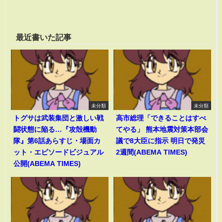
最近書いた記事
未分類
未分類
トグサは武装集団と激しい戦
高市総理「できることはすべ
闘状態に陥る…『攻殻機動
てやる」 熊本地震対策本部会
隊』第6話あらすじ・場面カ
議で8大臣に指示 明日で発災
ット・エピソードビジュアル
2週間(ABEMA TIMES)
公開(ABEMA TIMES)