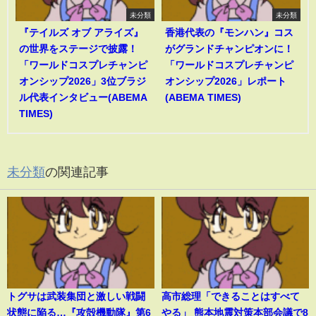
未分類
未分類
『テイルズ オブ アライズ』
香港代表の『モンハン』コス
の世界をステージで披露！
がグランドチャンピオンに！
「ワールドコスプレチャンピ
「ワールドコスプレチャンピ
オンシップ2026」3位ブラジ
オンシップ2026」レポート
ル代表インタビュー(ABEMA
(ABEMA TIMES)
TIMES)
未分類
の関連記事
トグサは武装集団と激しい戦闘
高市総理「できることはすべて
状態に陥る…『攻殻機動隊』第6
やる」 熊本地震対策本部会議で8