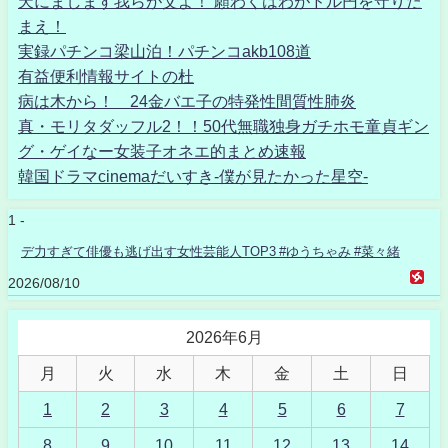
天にまします我らが父よ！ 願わくはわがドル円を守りた
まえ！
実録パチンコ梁山泊！パチンコakb108道
有益便利情報サイトの杜
病は木から！ 24金バエ子の特発性間質性肺炎
真・モリタダッフル2！！50代無職独身ガチホモ童貞ギン
グ・ゲイなー女装子オネエ的まとめ速報
韓国ドラマcinemaだいすき-僕が見たかった星空-
1 -
デ力すぎて俳優も逃げ出す女性芸能人TOP3 #ゆうちゃみ #菜々緒
2026/08/10
2026年6月
月
火
水
木
金
土
日
1
2
3
4
5
6
7
8
9
10
11
12
13
14