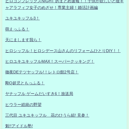
ヒロコンプレックスNIGHT 的まとめ速報！！子供が欲しいど陰キ
ャアラフィフ女子のめざせ！専業主婦！婚活計画編
ユキユキッフル3！
萌えっふる！
天にまします我ら！
ヒロシッフル！ヒロシデース山さんのリフォームひとりDIY！！
ヒロユキユキッフルMAX！スーパークッキング！
徹夜DEテツヤッフル!！レトロ館2号店！
剛Q超児ともっふる！
ヤナッフル ゲームだいすき6！放送局
ヒウラー総統の野望
三代目 ユキユキッフル 花のひうら組! 見参！
魁!!アイドル塾!