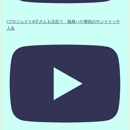
/プロジェクトA子さんも注目？ 独身ハゲ僧侶のサンドイッチ
人生