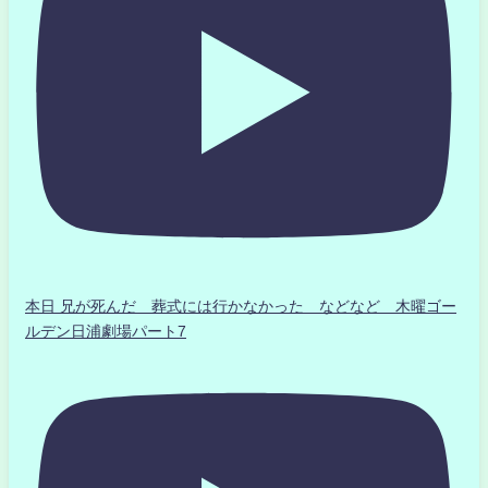
本日 兄が死んだ 葬式には行かなかった などなど 木曜ゴー
ルデン日浦劇場パート7