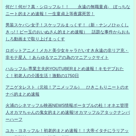
何だ！何が？真・シロッフル！！ 永遠の無職童貞- ぼっちな
ニート的まとめ速報！一生童貞上等夜露死苦！
男装スケバン女子！スケッフルまっくす！（新・ナンノひゃくし
きっ!！ビー玉のおいぬさん的まとめ速報） 話題な事件からおも
しろ動画まで取り上げまっくす
ロボットアニメ！メカと美少女キャラだいすき永遠の非リア充・
非モテ星人 ！あらゆるマニアの為のマニアックサイト
ハルッフル-専業主夫的YOUTUBERまとめ速報！キモデブおた
く！初老人の介護生活！激動の1750日
アニゲタレスト（元祖！アニメッフル） ひきこもりニートのオ
ナベ的まとめ速報
火浦のシネマッフル映画NEWS情報ポータブルの杜！オネエ管理
人オカマちゃんの鬼女的まとめ速報!オカマッフルアタックナンバ
ーハーフ
ユカ・ヨネッフル！初老的まとめ速報！！大帝イタチにラリアッ