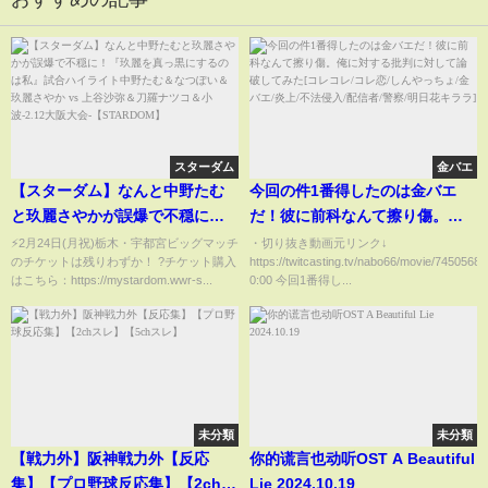
スターダム
金バエ
【スターダム】なんと中野たむ
今回の件1番得したのは金バエ
と玖麗さやかが誤爆で不穏に！
だ！彼に前科なんて擦り傷。俺
『玖麗を真っ黒にするのは私』
に対する批判に対して論破して
⚡2月24日(月祝)栃木・宇都宮ビッグマッチ
・切り抜き動画元リンク↓
のチケットは残りわずか！ ?チケット購入
https://twitcasting.tv/nabo66/movie/7450568
試合ハイライト中野たむ＆なつ
みた[コレコレ/コレ恋/しんやっち
はこちら：https://mystardom.wwr-s...
0:00 今回1番得し...
ぽい＆玖麗さやか vs 上谷沙弥＆
ょ/金バエ/炎上/不法侵入/配信者/
刀羅ナツコ＆小波-2.12大阪大会-
警察/明日花キララ]
【STARDOM】
未分類
未分類
【戦力外】阪神戦力外【反応
你的谎言也动听OST A Beautiful
集】【プロ野球反応集】【2chス
Lie 2024.10.19