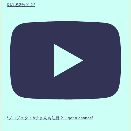
刺さる3分間？/
/プロジェクトA子さんも注目？ get a chance!