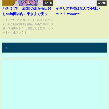
未分類
未分類
ハチミツ!! 全国3カ所から出発
イギリス料理はなんで不味い
し48時間以内に東京まで戻って
の？？ #shorts
来られるか？ 3月9日
ハチミツ!! 2025年3月9日 内容：若手芸
...
人たちが超実験的なお笑い企画に挑戦出演
者：９番街レトロ 足腰げんき教室 セン
チネル 生ファラオ...
s