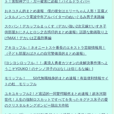
ト！害獣神アリ・ガー被害に必殺！パイルドライバー
おネコさん的まとめ速報 僕の彼女はエリーちゃん人形！豆腐メ
ンタルメンヘラ電波中年アルバイターのぬいぐるみ男子末路編
スケバン！デカッフルまっくす（デカい強い2次元嫁だいすき子
供部屋おじさんヒロシ之古惑仔的まとめ速報）話題な動画取り上
げMAX！デカいは正義刑事編
アキヨッフル-！ネオニートスケ番長のエキストラ芸能情報局！
（子ども部屋おばさんの自宅警備員的まとめ速報）
[ヨシヨシロッフル-！！-素浪人勇者カツオンの未解決事件簿へよ
うこそYOUKO！のナンノ洋子のはなしは信じるな編）]
モリッフル！ 50代無職独身的まとめ速報！有益便利情報サイ
トの杜 モリッフル
ユキユキッフル2！ど底辺的一同驚愕騒然まとめ速報！超氷河期
世代！人生の強制ロスカットですべてを失ったキグナス氷子の愛
のクリスタルキングボンビー脱出大作戦