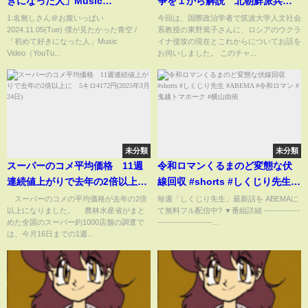
きになった人」Music
争を１から解説 北朝鮮派兵の
Video（YouTube ver.）
背景やトランプ政権の影響と
1:名無しさん＠お腹いっぱい
今回は、国際政治学者で筑波大学人文社会
2024.11.05(Tue) 僕が見たかった青空 /
系教授の東野篤子さんに、ロシアのウクラ
は！？ 戦争終結のシナリオを
「初めて好きになった人」Music
イナ侵攻の現在とこれからについてお話を
専門家に聞く【東野篤子さん】
Video（YouTu...
お伺いしました。 このチャ...
未分類
未分類
スーパーのコメ平均価格 11週
令和ロマンくるまのど変態な伏
連続値上がりで去年の2倍以上
線回収 #shorts #しくじり先生
に 5キロ4172円(2025年3月24
#ABEMA #令和ロマン #鬼越トマ
スーパーのコメの平均価格が去年の2倍
毎週「しくじり先生」最新話を ABEMAに
以上になりました。 農林水産省がまと
て無料フル配信中? ▼番組詳細 -------------
日)
ホーク #横山由依
めた全国のスーパー約1000店舗の調査で
--------------------...
は、今月16日までの1週...