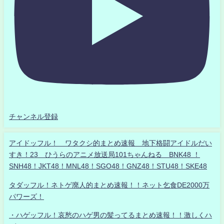
チャンネル登録
アイドッフル！ ワタクシ的まとめ速報 地下格闘アイドルだい
すき！23 ひうらのアニメ放送局101ちゃんねる BNK48 ！
SNH48！JKT48！MNL48！SGO48！GNZ48！STU48！SKE48
タダッフル！ネトゲ廃人的まとめ速報！！ネット乞食DE2000万
パワーズ！
・ハゲッフル！哀愁のハゲ男の髪ってるまとめ速報！！激しくハ