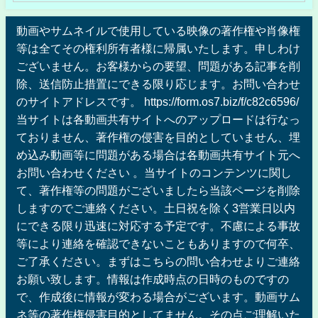
動画やサムネイルで使用している映像の著作権や肖像権
等は全てその権利所有者様に帰属いたします。申しわけ
ございません。お客様からの要望、問題がある記事を削
除、送信防止措置にできる限り応じます。お問い合わせ
のサイトアドレスです。 https://form.os7.biz/f/c82c6596/
当サイトは各動画共有サイトへのアップロードは行なっ
ておりません、著作権の侵害を目的としていません、埋
め込み動画等に問題がある場合は各動画共有サイト元へ
お問い合わせください 。当サイトのコンテンツに関し
て、著作権等の問題がございましたら当該ページを削除
しますのでご連絡ください。土日祝を除く3営業日以内
にできる限り迅速に対応する予定です。不慮による事故
等により連絡を確認できないこともありますので何卒、
ご了承ください。まずはこちらの問い合わせよりご連絡
お願い致します。情報は作成時点の日時のものですの
で、作成後に情報が変わる場合がございます。動画サム
ネ等の著作権侵害目的としてません。その点ご理解いた