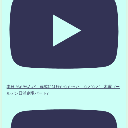
本日 兄が死んだ 葬式には行かなかった などなど 木曜ゴー
ルデン日浦劇場パート7