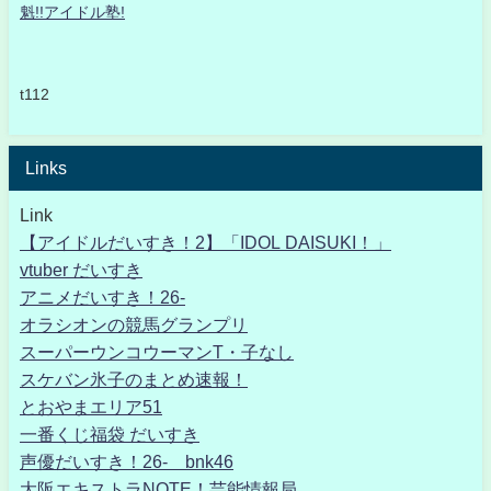
魁!!アイドル塾!
t112
Links
Link
【アイドルだいすき！2】「IDOL DAISUKI！」
vtuber だいすき
アニメだいすき！26-
オラシオンの競馬グランプリ
スーパーウンコウーマンT・子なし
スケバン氷子のまとめ速報！
とおやまエリア51
一番くじ福袋 だいすき
声優だいすき！26- bnk46
大阪エキストラNOTE！芸能情報局