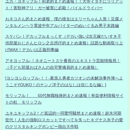
ユカ・ヨネッフル！初老的まとめ速報！！大帝イタチにラリアッ
ト！害獣神アリ・ガー被害に必殺！パイルドライバー
おネコさん的まとめ速報 僕の彼女はエリーちゃん人形！豆腐メ
ンタルメンヘラ電波中年アルバイターのぬいぐるみ男子末路編
スケバン！デカッフルまっくす（デカい強い2次元嫁だいすき子
供部屋おじさんヒロシ之古惑仔的まとめ速報）話題な動画取り上
げMAX！デカいは正義刑事編
アキヨッフル-！ネオニートスケ番長のエキストラ芸能情報局！
（子ども部屋おばさんの自宅警備員的まとめ速報）
[ヨシヨシロッフル-！！-素浪人勇者カツオンの未解決事件簿へよ
うこそYOUKO！のナンノ洋子のはなしは信じるな編）]
モリッフル！ 50代無職独身的まとめ速報！有益便利情報サイ
トの杜 モリッフル
ユキユキッフル2！ど底辺的一同驚愕騒然まとめ速報！超氷河期
世代！人生の強制ロスカットですべてを失ったキグナス氷子の愛
のクリスタルキングボンビー脱出大作戦