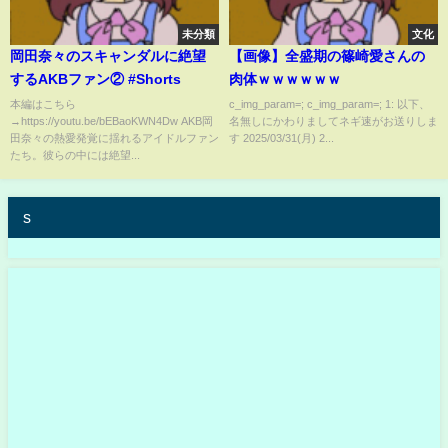
未分類
文化
岡田奈々のスキャンダルに絶望
【画像】全盛期の篠崎愛さんの
するAKBファン② #Shorts
肉体ｗｗｗｗｗｗ
本編はこちら
c_img_param=; c_img_param=; 1: 以下、
→https://youtu.be/bEBaoKWN4Dw AKB岡
名無しにかわりましてネギ速がお送りしま
田奈々の熱愛発覚に揺れるアイドルファン
す 2025/03/31(月) 2...
たち。彼らの中には絶望...
s