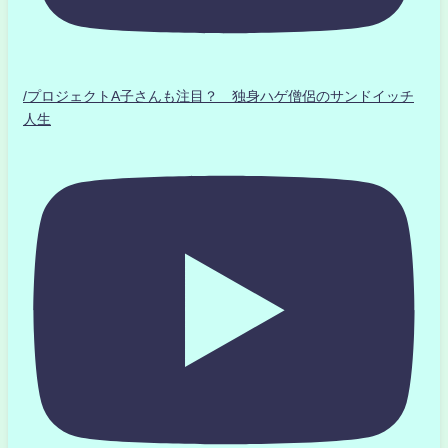
/プロジェクトA子さんも注目？ 独身ハゲ僧侶のサンドイッチ
人生