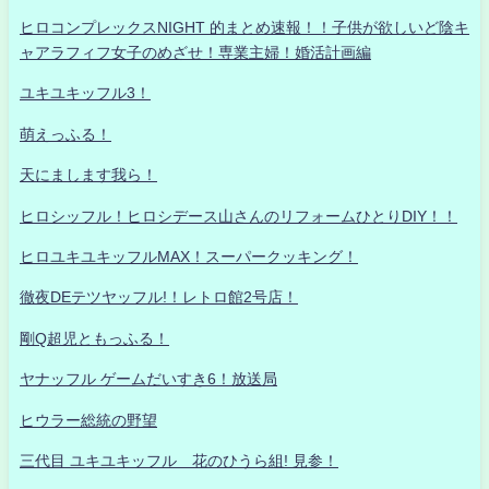
ヒロコンプレックスNIGHT 的まとめ速報！！子供が欲しいど陰キ
ャアラフィフ女子のめざせ！専業主婦！婚活計画編
ユキユキッフル3！
萌えっふる！
天にまします我ら！
ヒロシッフル！ヒロシデース山さんのリフォームひとりDIY！！
ヒロユキユキッフルMAX！スーパークッキング！
徹夜DEテツヤッフル!！レトロ館2号店！
剛Q超児ともっふる！
ヤナッフル ゲームだいすき6！放送局
ヒウラー総統の野望
三代目 ユキユキッフル 花のひうら組! 見参！