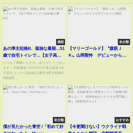
感想
未分類
あの準主犯格B、孤独な最期…51
【マリーゴールド】〝腹筋Ｊ
歳で自宅トイレで…【女子高生
Ｋ〟山岡聖怜 デビューから１
コンクリ詰め殺人事件】
６日でベルトに挑戦
いつもご視聴いただき、ありがとうござい
...
ます！ 利用素材 VOICEVOX:青山龍星 #女
子高生コンクリ詰め殺人事件 #準主犯格B
#孤独死 ...
未分類
おすすめ
僕が見たかった青空 /「初めて好
【今更聞けない】ウクライナ戦