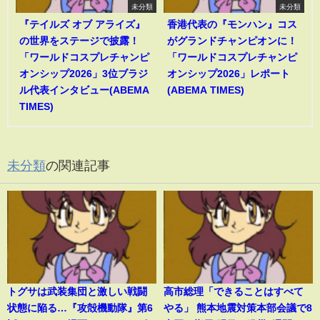
未分類
未分類
『テイルズ オブ アライズ』
香港代表の『モンハン』コス
の世界をステージで披露！
がグランドチャンピオンに！
「ワールドコスプレチャンピ
「ワールドコスプレチャンピ
オンシップ2026」3位ブラジ
オンシップ2026」レポート
ル代表インタビュー(ABEMA
(ABEMA TIMES)
TIMES)
未分類
の関連記事
トグサは武装集団と激しい戦闘
高市総理「できることはすべて
状態に陥る…『攻殻機動隊』第6
やる」 熊本地震対策本部会議で8