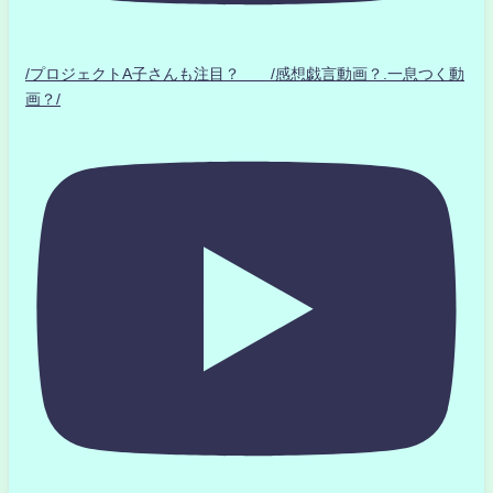
/プロジェクトA子さんも注目？ /感想戯言動画？.一息つく動
画？/