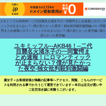
ユキミッフルAKB46！-二代目襲名火浦氷子の一同驚愕まとめ速報にロマンテ
ィックが止まらない？--僕が見たかった夜空！独女批判殺到激闘編--の一同驚
愕まとめ速報にロマンティックが止まらない？-僕の見たかった夜空編--僕の
見たかった星空編-
ユキミッフル--AKB46！--二代
目襲名火浦氷子の一同驚愕ま
とめ速報！にロマンティック
が止まらない？僕が見たかっ
た夜空-独女批判殺到激闘編
腐女子＜お客様皆様が掲載の記事等へアクセス、閲覧、こちらのサービ
スを利用される事でかろうじて運営できています＞本日は足元が悪い中
ご足労頂き誠に有難うございます。