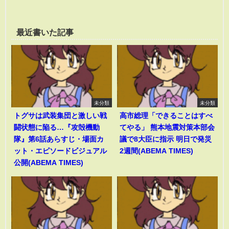
最近書いた記事
未分類
未分類
トグサは武装集団と激しい戦
高市総理「できることはすべ
闘状態に陥る…『攻殻機動
てやる」 熊本地震対策本部会
隊』第6話あらすじ・場面カ
議で8大臣に指示 明日で発災
ット・エピソードビジュアル
2週間(ABEMA TIMES)
公開(ABEMA TIMES)