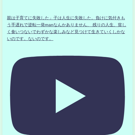
親は子育てに失敗した」子は人生に失敗した。負けに気付きも
う手遅れで逆転一発manなんかありません、 残りの人生、貧し
く食いつないでわずかな楽しみなど見つけて生きていくしかな
いのです。ないのです。