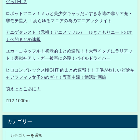
ゲっTEL？
ロボットアニメ！メカと美少女キャラだいすき永遠の非リア充・
非モテ星人 ！あらゆるマニアの為のマニアックサイト
アニゲタレスト（元祖！アニメッフル） ひきこもりニートのオ
ナベ的まとめ速報
ユカ・ヨネッフル！初老的まとめ速報！！大帝イタチにラリアッ
ト！害獣神アリ・ガー被害に必殺！パイルドライバー
ヒロコンプレックスNIGHT 的まとめ速報！！子供が欲しいど陰キ
ャアラフィフ女子のめざせ！専業主婦！婚活計画編
萌えっとこあに！
t112-1000ｍ
カテゴリー