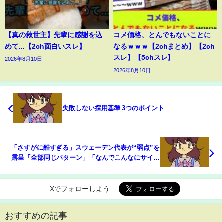
【真の救世主】先輩に感謝を込
コメ価格、とんでもないことに
めて...【2ch面白いスレ】
なるｗｗｗ【2chまとめ】【2ch
スレ】【5chスレ】
2026年8月10日
2026年8月10日
失敗しない採用基準 3つのポイント
「さすがに酷すぎる」スウェーデン代表が“弱点”を
露呈「全部同じパターン」「なんでこんなにサイド
弱いの」オランダ代表の攻撃に翻弄され大量5失点
(ABEMA TIMES)
Xでフォローしよう
おすすめの記事