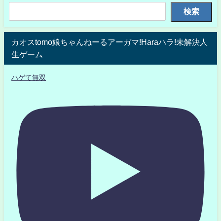
検索
カオスtomo娘ちゃんねーるアーガマ!Haraハラ!未解決人
生ゲーム
ハゲて無双