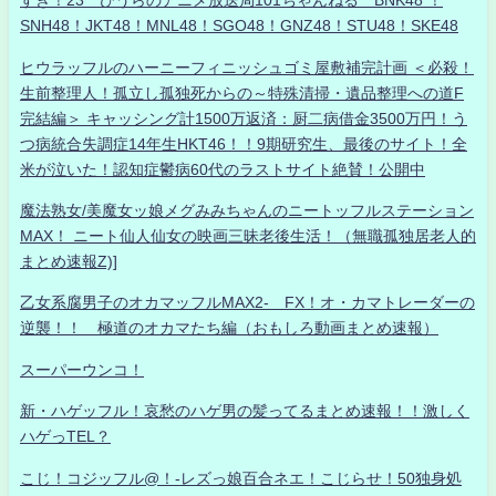
すき！23 ひうらのアニメ放送局101ちゃんねる BNK48 ！
SNH48！JKT48！MNL48！SGO48！GNZ48！STU48！SKE48
ヒウラッフルのハーニーフィニッシュゴミ屋敷補完計画 ＜必殺！
生前整理人！孤立し孤独死からの～特殊清掃・遺品整理への道F
完結編＞ キャッシング計1500万返済：厨二病借金3500万円！う
つ病統合失調症14年生HKT46！！9期研究生、最後のサイト！全
米が泣いた！認知症鬱病60代のラストサイト絶賛！公開中
魔法熟女/美魔女ッ娘メグみみちゃんのニートッフルステーション
MAX！ ニート仙人仙女の映画三昧老後生活！（無職孤独居老人的
まとめ速報Z)]
乙女系腐男子のオカマッフルMAX2- FX！オ・カマトレーダーの
逆襲！！ 極道のオカマたち編（おもしろ動画まとめ速報）
スーパーウンコ！
新・ハゲッフル！哀愁のハゲ男の髪ってるまとめ速報！！激しく
ハゲっTEL？
こじ！コジッフル@！-レズっ娘百合ネエ！こじらせ！50独身処