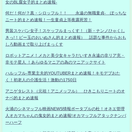
女のBL腐女子的まとめ速報-
何だ！何が？真・シロッフル！！ 永遠の無職童貞- ぼっちな
ニート的まとめ速報！一生童貞上等夜露死苦！
男装スケバン女子！スケッフルまっくす！（新・ナンノひゃくし
きっ!！ビー玉のおいぬさん的まとめ速報） 話題な事件からおも
しろ動画まで取り上げまっくす
ロボットアニメ！メカと美少女キャラだいすき永遠の非リア充・
非モテ星人 ！あらゆるマニアの為のマニアックサイト
ハルッフル-専業主夫的YOUTUBERまとめ速報！キモデブおた
く！初老人の介護生活！激動の1750日
アニゲタレスト（元祖！アニメッフル） ひきこもりニートのオ
ナベ的まとめ速報
火浦のシネマッフル映画NEWS情報ポータブルの杜！オネエ管理
人オカマちゃんの鬼女的まとめ速報!オカマッフルアタックナンバ
ーハーフ