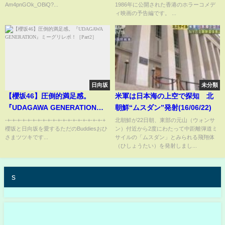
Am4pnGOk_OBiQ?...
1986年に公開された香港のホラーコメデ
ィ映画の予告編です。 ...
日向坂
未分類
【櫻坂46】圧倒的満足感。
米軍は日本海の上空で探知 北
『UDAGAWA GENERATION』
朝鮮“ムスダン”発射(16/06/22)
ミーグリレポ！［Part2］
-+-+-+-+-+-+-+-+-+-+-+-+-+-+-+-+-+-+-+-+
北朝鮮が22日朝、東部の元山（ウォンサ
櫻坂と日向坂を愛するただのBuddiesおひ
ン）付近から2度にわたって中距離弾道ミ
さまツツキです...
サイルの「ムスダン」とみられる飛翔体
（ひしょうたい）を発射しまし...
s