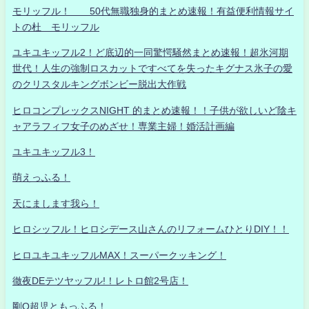
モリッフル！ 50代無職独身的まとめ速報！有益便利情報サイ
トの杜 モリッフル
ユキユキッフル2！ど底辺的一同驚愕騒然まとめ速報！超氷河期
世代！人生の強制ロスカットですべてを失ったキグナス氷子の愛
のクリスタルキングボンビー脱出大作戦
ヒロコンプレックスNIGHT 的まとめ速報！！子供が欲しいど陰キ
ャアラフィフ女子のめざせ！専業主婦！婚活計画編
ユキユキッフル3！
萌えっふる！
天にまします我ら！
ヒロシッフル！ヒロシデース山さんのリフォームひとりDIY！！
ヒロユキユキッフルMAX！スーパークッキング！
徹夜DEテツヤッフル!！レトロ館2号店！
剛Q超児ともっふる！