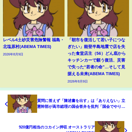
レベル4土砂災害危険警報 福島・
「朝市を復活して若い子につな
北塩原村(ABEMA TIMES)
ぎたい」能登半島地震で店を失
った食堂店主（56）どん底から
2026年8月9日
キッチンカーで願う復活、災害
で失った“若者の命”…そして見
据える未来(ABEMA TIMES)
2026年8月9日
質問に答えず「陳述書を出す」は「ありえない」立
憲幹部が高市総理の国会答弁を批判「国会でやりと
りをする意味がなくなる」(ABEMA TIMES)
920億円相当のコカイン押収 オーストラリア