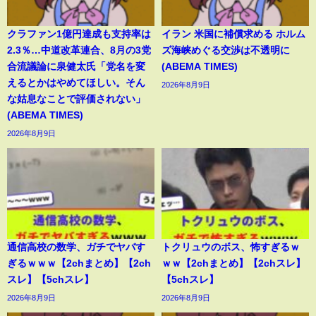
クラファン1億円達成も支持率は
イラン 米国に補償求める ホルム
2.3％…中道改革連合、8月の3党
ズ海峡めぐる交渉は不透明に
合流議論に泉健太氏「党名を変
(ABEMA TIMES)
えるとかはやめてほしい。そん
2026年8月9日
な姑息なことで評価されない」
(ABEMA TIMES)
2026年8月9日
通信高校の数学、ガチでヤバす
トクリュウのボス、怖すぎるｗ
ぎるｗｗｗ【2chまとめ】【2ch
ｗｗ【2chまとめ】【2chスレ】
スレ】【5chスレ】
【5chスレ】
2026年8月9日
2026年8月9日