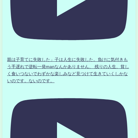
親は子育てに失敗した」子は人生に失敗した。負けに気付きも
う手遅れで逆転一発manなんかありません、 残りの人生、貧し
く食いつないでわずかな楽しみなど見つけて生きていくしかな
いのです。ないのです。