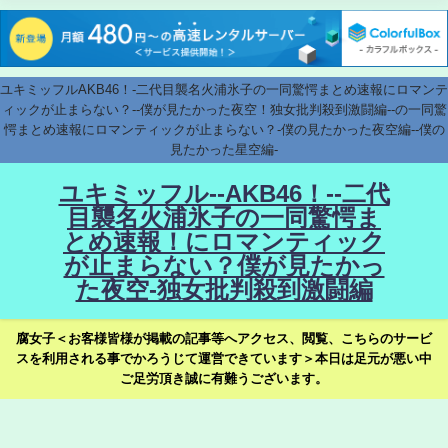
ユキミッフルAKB46！-二代目襲名火浦氷子の一同驚愕まとめ速報にロマンテ
ィックが止まらない？--僕が見たかった夜空！独女批判殺到激闘編--の一同驚
愕まとめ速報にロマンティックが止まらない？-僕の見たかった夜空編--僕の
見たかった星空編-
ユキミッフル--AKB46！--二代
目襲名火浦氷子の一同驚愕ま
とめ速報！にロマンティック
が止まらない？僕が見たかっ
た夜空-独女批判殺到激闘編
腐女子＜お客様皆様が掲載の記事等へアクセス、閲覧、こちらのサービ
スを利用される事でかろうじて運営できています＞本日は足元が悪い中
ご足労頂き誠に有難うございます。