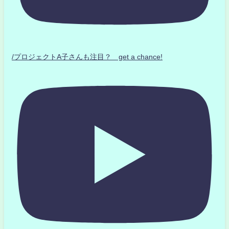
/プロジェクトA子さんも注目？ get a chance!