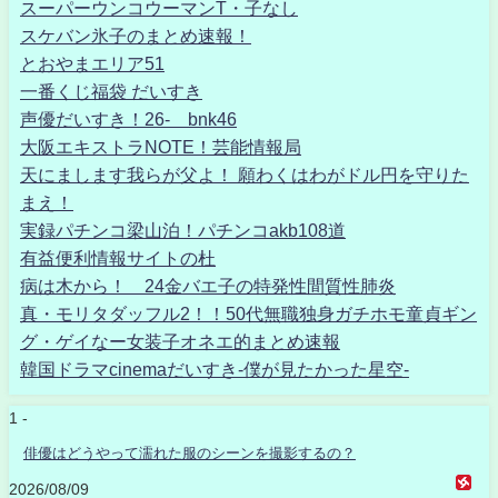
スーパーウンコウーマンT・子なし
スケバン氷子のまとめ速報！
とおやまエリア51
一番くじ福袋 だいすき
声優だいすき！26- bnk46
大阪エキストラNOTE！芸能情報局
天にまします我らが父よ！ 願わくはわがドル円を守りた
まえ！
実録パチンコ梁山泊！パチンコakb108道
有益便利情報サイトの杜
病は木から！ 24金バエ子の特発性間質性肺炎
真・モリタダッフル2！！50代無職独身ガチホモ童貞ギン
グ・ゲイなー女装子オネエ的まとめ速報
韓国ドラマcinemaだいすき-僕が見たかった星空-
1 -
俳優はどうやって濡れた服のシーンを撮影するの？
2026/08/09