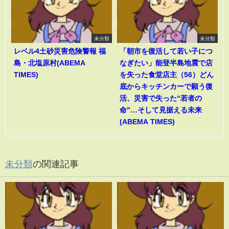
未分類
未分類
レベル4土砂災害危険警報 福
「朝市を復活して若い子につ
島・北塩原村(ABEMA
なぎたい」能登半島地震で店
TIMES)
を失った食堂店主（56）どん
底からキッチンカーで願う復
活、災害で失った“若者の
命”…そして見据える未来
(ABEMA TIMES)
未分類
の関連記事