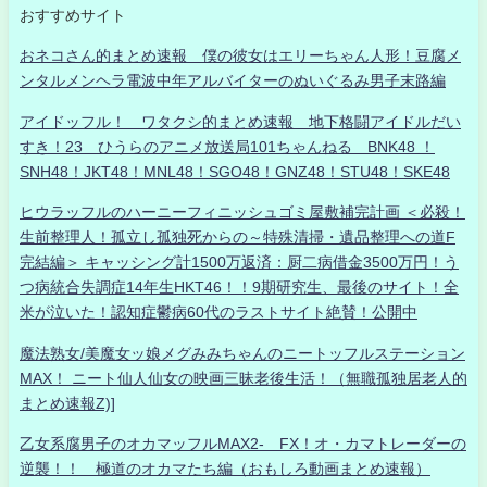
おすすめサイト
おネコさん的まとめ速報 僕の彼女はエリーちゃん人形！豆腐メ
ンタルメンヘラ電波中年アルバイターのぬいぐるみ男子末路編
アイドッフル！ ワタクシ的まとめ速報 地下格闘アイドルだい
すき！23 ひうらのアニメ放送局101ちゃんねる BNK48 ！
SNH48！JKT48！MNL48！SGO48！GNZ48！STU48！SKE48
ヒウラッフルのハーニーフィニッシュゴミ屋敷補完計画 ＜必殺！
生前整理人！孤立し孤独死からの～特殊清掃・遺品整理への道F
完結編＞ キャッシング計1500万返済：厨二病借金3500万円！う
つ病統合失調症14年生HKT46！！9期研究生、最後のサイト！全
米が泣いた！認知症鬱病60代のラストサイト絶賛！公開中
魔法熟女/美魔女ッ娘メグみみちゃんのニートッフルステーション
MAX！ ニート仙人仙女の映画三昧老後生活！（無職孤独居老人的
まとめ速報Z)]
乙女系腐男子のオカマッフルMAX2- FX！オ・カマトレーダーの
逆襲！！ 極道のオカマたち編（おもしろ動画まとめ速報）