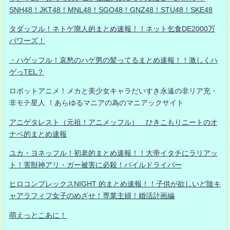
SNH48！JKT48！MNL48！SGO48！GNZ48！STU48！SKE48
タダッフル！ネトゲ廃人的まとめ速報！！ネット乞食DE2000万
パワーズ！
・ハゲッフル！哀愁のハゲ男の髪ってるまとめ速報！！激しくハ
ゲっTEL？
ロボットアニメ！メカと美少女キャラだいすき永遠の非リア充・
非モテ星人 ！あらゆるマニアの為のマニアックサイト
アニゲタレスト（元祖！アニメッフル） ひきこもりニートのオ
ナベ的まとめ速報
ユカ・ヨネッフル！初老的まとめ速報！！大帝イタチにラリアッ
ト！害獣神アリ・ガー被害に必殺！パイルドライバー
ヒロコンプレックスNIGHT 的まとめ速報！！子供が欲しいど陰キ
ャアラフィフ女子のめざせ！専業主婦！婚活計画編
萌えっとこあに！