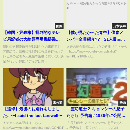
国際
乃木坂46
【韓国・尹政権】批判的なテレ
【僕が見たかった青空】僕青メ
ビ局記者の大統領専用機搭乗を
ンバー全員紹介?? 21人目吉本
拒否
此那(よしもと ここな)ちゃん
韓国の尹錫悦政権が11日からの東南アジ
過去の紹介動画はこちらの再生リストから
ア歴訪で、政権に批判的な報道を行ったテ
↓ https://www.youtube.com/playlist?
#shorts #僕が見たかった青空 #
レビ局の記者を大統領専用機に乗せない決
list=PLhY1K8bhqI...
僕青 #乃木坂46
定を行い、韓国メディアは共...
未分類
映画
【追悼】最後のお別れをしまし
「霊幻道士２ キョンシーの息子
た。〜I said the last farewell〜
たち!」予告編 / 1986年に公開さ
れた香港のホラーコメディ映画
！チャンネル登録はこちら！
「 霊幻道士 ２ キョンシーの息子たち!」
http://www.youtube.com/channel/UCGHI2iPNW-
の予告編をご覧ください。 こちらは、