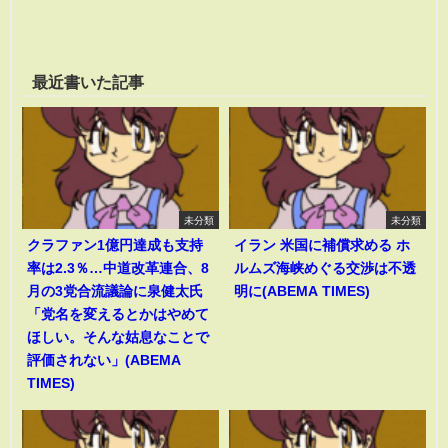
最近書いた記事
未分類
未分類
クラファン1億円達成も支持
イラン 米国に補償求める ホ
率は2.3％…中道改革連合、8
ルムズ海峡めぐる交渉は不透
月の3党合流議論に泉健太氏
明に(ABEMA TIMES)
「党名を変えるとかはやめて
ほしい。そんな姑息なことで
評価されない」(ABEMA
TIMES)