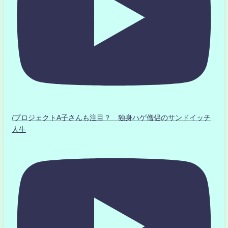
/プロジェクトA子さんも注目？ 独身ハゲ僧侶のサンドイッチ
人生