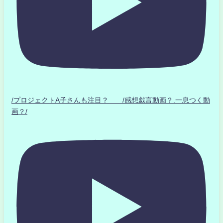
/プロジェクトA子さんも注目？ /感想戯言動画？.一息つく動
画？/