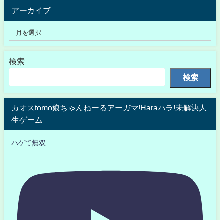
アーカイブ
検索
検索
カオスtomo娘ちゃんねーるアーガマ!Haraハラ!未解決人
生ゲーム
ハゲて無双