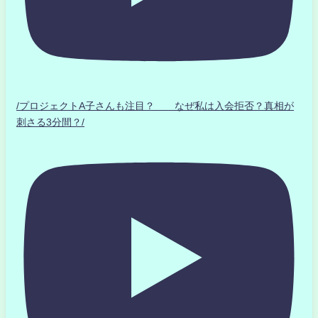
/プロジェクトA子さんも注目？ なぜ私は入会拒否？真相が
刺さる3分間？/