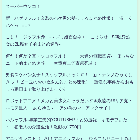
スーパーウンコ！
新・ハゲッフル！哀愁のハゲ男の髪ってるまとめ速報！！激しく
ハゲっTEL？
こじ！コジッフル@！-レズっ娘百合ネエ！こじらせ！50独身処
女のBL腐女子的まとめ速報-
何だ！何が？真・シロッフル！！ 永遠の無職童貞- ぼっちな
ニート的まとめ速報！一生童貞上等夜露死苦！
男装スケバン女子！スケッフルまっくす！（新・ナンノひゃくし
きっ!！ビー玉のおいぬさん的まとめ速報） 話題な事件からおも
しろ動画まで取り上げまっくす
ロボットアニメ！メカと美少女キャラだいすき永遠の非リア充・
非モテ星人 ！あらゆるマニアの為のマニアックサイト
ハルッフル-専業主夫的YOUTUBERまとめ速報！キモデブおた
く！初老人の介護生活！激動の1750日
アニゲタレスト（元祖！アニメッフル） ひきこもりニートのオ