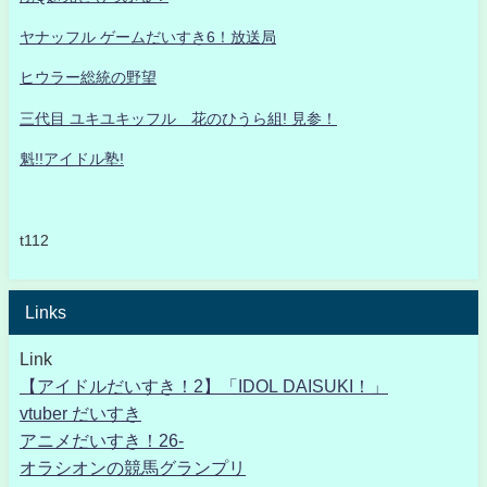
ヤナッフル ゲームだいすき6！放送局
ヒウラー総統の野望
三代目 ユキユキッフル 花のひうら組! 見参！
魁!!アイドル塾!
t112
Links
Link
【アイドルだいすき！2】「IDOL DAISUKI！」
vtuber だいすき
アニメだいすき！26-
オラシオンの競馬グランプリ