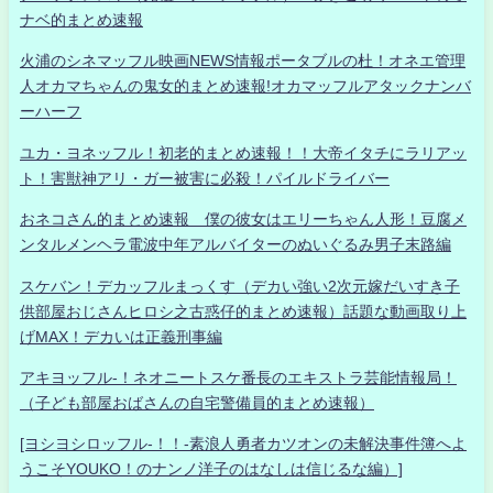
ナベ的まとめ速報
火浦のシネマッフル映画NEWS情報ポータブルの杜！オネエ管理
人オカマちゃんの鬼女的まとめ速報!オカマッフルアタックナンバ
ーハーフ
ユカ・ヨネッフル！初老的まとめ速報！！大帝イタチにラリアッ
ト！害獣神アリ・ガー被害に必殺！パイルドライバー
おネコさん的まとめ速報 僕の彼女はエリーちゃん人形！豆腐メ
ンタルメンヘラ電波中年アルバイターのぬいぐるみ男子末路編
スケバン！デカッフルまっくす（デカい強い2次元嫁だいすき子
供部屋おじさんヒロシ之古惑仔的まとめ速報）話題な動画取り上
げMAX！デカいは正義刑事編
アキヨッフル-！ネオニートスケ番長のエキストラ芸能情報局！
（子ども部屋おばさんの自宅警備員的まとめ速報）
[ヨシヨシロッフル-！！-素浪人勇者カツオンの未解決事件簿へよ
うこそYOUKO！のナンノ洋子のはなしは信じるな編）]