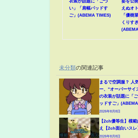
衣装が話題に「ごつ
姿を公開
い」「肩幅パッドす
えぬオ
ご」(ABEMA TIMES)
「優樹
くりす
(ABEMA
未分類
の関連記事
まるで空調服？ 人
ー、“オーバーサイ
の衣装が話題に「
ッドすご」(ABEMA 
2026年8月8日
【2ch優等生】模
え【2ch面白いスレ
2026年8月8日