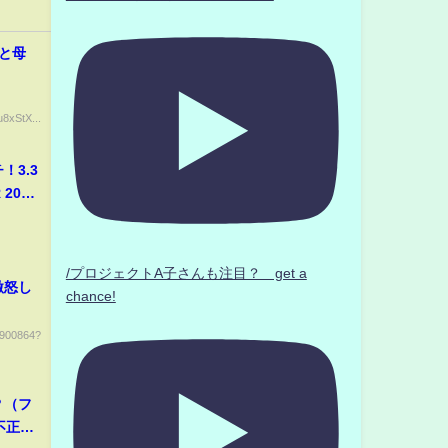
師と母
8xStX...
！3.3
2025
！
/プロジェクトA子さんも注目？ get a
激怒し
chance!
36900864?
？（フ
不正ア