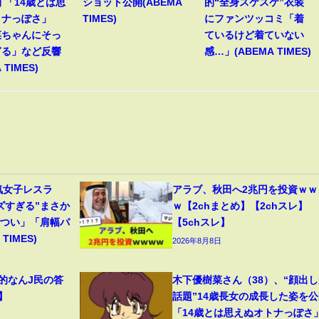
 「14歳とは思
ショット公開(ABEMA
的“全身スケスケ”衣装
トナっぽさ」
TIMES)
にファンツッコミ「着
菜ちゃんにそっ
ているけど着ていない
ぎる」など反響
感…」(ABEMA TIMES)
 TIMES)
気女子レスラ
アラブ、秋田へ2兆円を投資ｗｗ
ズすぎる”まさか
ｗ【2chまとめ】【2chスレ】
ごつい」「肩幅パ
【5chスレ】
TIMES)
2026年8月8日
範的なんJ民の答
木下優樹菜さん（38）、“顔出し
】
話題”14歳長女の成長した姿を公
「14歳とは思えぬオトナっぽさ