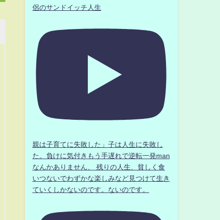
侶のサンドイッチ人生
親は子育てに失敗した」子は人生に失敗し
た。負けに気付きもう手遅れで逆転一発man
なんかありません、 残りの人生、貧しく食
いつないでわずかな楽しみなど見つけて生き
ていくしかないのです。ないのです。