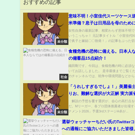
おすすめの記事
意味不明！小室佳代スーツケース
米準備？息子は日用品を母のため
住むのはNJ？女性自身ぶった切り
女性自身の最新記事、相変わらず意味不明で
いうこっちゃ！ 元記事タイトル「小室佳代N
で眞子と嫁姑〇〇勃発！」の記事をぶった切..
未分類
食糧危機の恐怖に備える。日本人
の備蓄品15点紹介！
織田剛です。今回は、食糧危機の時に必須な
いてお話ししました。 是非最後までご覧くだ
のチャンネルでは、戦争や環境問題などから..
社会
「うれしすぎるでしょ！」美麗雀
りお、難解な選択が大正解 実力派
「おめでとうございます！」と脱帽
解説の予想を覆す選択が、会心の高打点を
だ。Mリーガー、各プロ団体推薦者が出場す
麻雀・Mトーナメント(ABEMA TIM
ナメント2026」予選3rdステージA卓が...
未分類
選挙ウォッチャーちだい氏のTwitter
への通報にご協力いただきました皆様