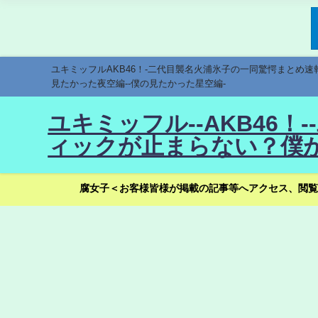
ユキミッフルAKB46！-二代目襲名火浦氷子の一同驚愕まとめ
見たかった夜空編--僕の見たかった星空編-
ユキミッフル--AKB46
ィックが止まらない？僕が
腐女子＜お客様皆様が掲載の記事等へアクセス、閲覧