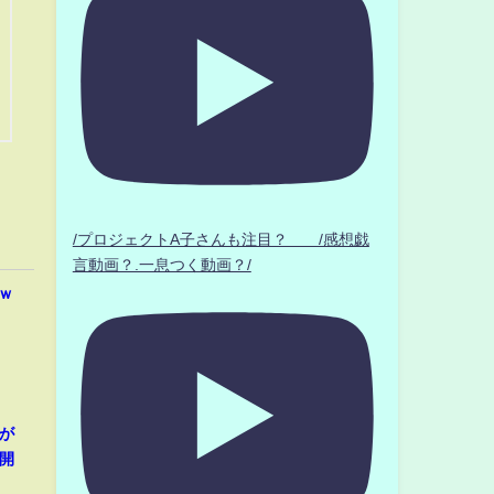
/プロジェクトA子さんも注目？ /感想戯
言動画？.一息つく動画？/
ｗ
が
開
」