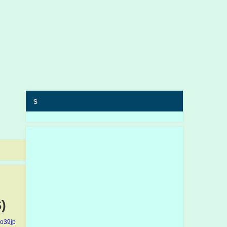
s
)
yo39jp