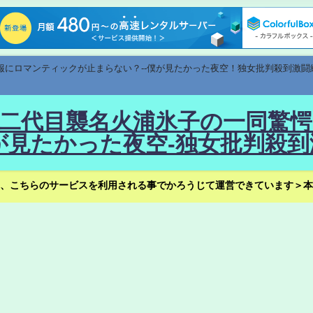
速報にロマンティックが止まらない？--僕が見たかった夜空！独女批判殺到激闘
！--二代目襲名火浦氷子の一同
見たかった夜空-独女批判殺到
、こちらのサービスを利用される事でかろうじて運営できています＞本