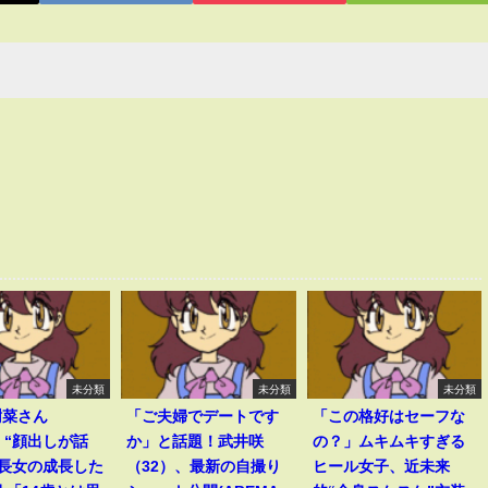
未分類
未分類
未分類
樹菜さん
「ご夫婦でデートです
「この格好はセーフな
、“顔出しが話
か」と話題！武井咲
の？」ムキムキすぎる
歳長女の成長した
（32）、最新の自撮り
ヒール女子、近未来