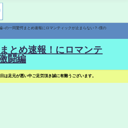
編--の一同驚愕まとめ速報にロマンティックが止まらない？-僕の
驚愕まとめ速報！にロマンテ
激闘編
日は足元が悪い中ご足労頂き誠に有難うございます。