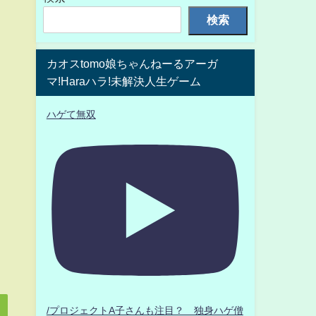
検索
カオスtomo娘ちゃんねーるアーガ
マ!Haraハラ!未解決人生ゲーム
ハゲて無双
/プロジェクトA子さんも注目？ 独身ハゲ僧