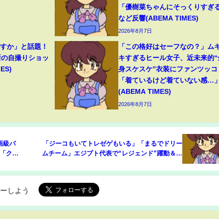
「優樹菜ちゃんにそっくりすぎ
など反響(ABEMA TIMES)
2026年8月7日
ですか」と話題！
「この格好はセーフなの？」ム
新の自撮りショッ
キすぎるヒール女子、近未来的“
ES)
身スケスケ”衣装にファンツッコ
「着ているけど着ていない感…
(ABEMA TIMES)
2026年8月7日
画級パ
「ジーコもいてトレゼゲもいる」「まるでドリー
「クレ
ムチーム」エジプト代表で“レジェンド”躍動＆豪
A
快ダイビングヘッド弾話題(ABEMA TIMES)
ローしよう