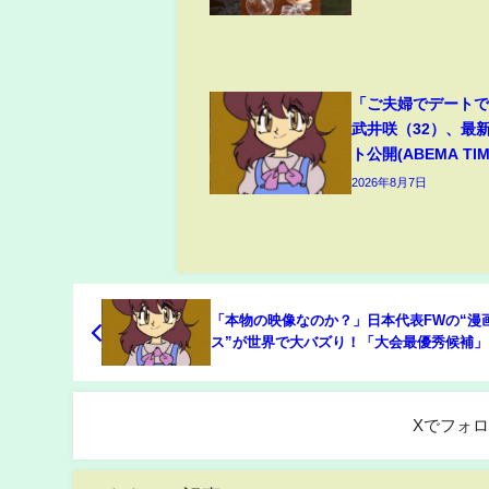
「ご夫婦でデート
武井咲（32）、最
ト公開(ABEMA TIM
2026年8月7日
「本物の映像なのか？」日本代表FWの“漫
ス”が世界で大バズり！「大会最優秀候補」
イジーだ」海外ファン衝撃【W杯】(ABEM
TIMES)
Xでフォ