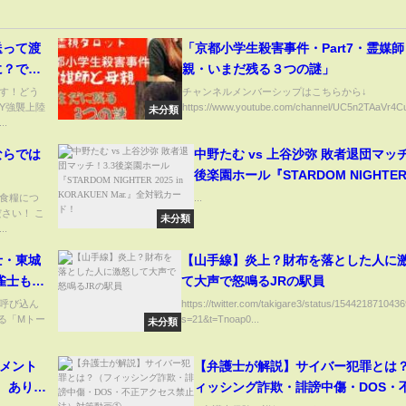
送って渡
「京都小学生殺害事件・Part7・霊媒
に？でも
親・いまだ残る３つの謎」
！
す！どう
チャンネルメンバーシップはこちらから↓
Y強襲上陸
https://www.youtube.com/channel/UC5n2TAaVr4Cu
未分類
.
ならでは
中野たむ vs 上谷沙弥 敗者退団マッチ
後楽園ホール『STARDOM NIGHTER 
in KORAKUEN Mar.』全対戦カード
食糧につ
...
さい！ こ
未分類
.
士・東城
【山手線】炎上？財布を落とした人に
雀士も
て大声で怒鳴るJRの駅員
の一打/
呼び込ん
https://twitter.com/takigare3/status/15442187104
る「Mトー
s=21&t=Tnoap0...
ES)
未分類
コメント
【弁護士が解説】サイバー犯罪とは
、ありが
ィッシング詐欺・誹謗中傷・DOS・