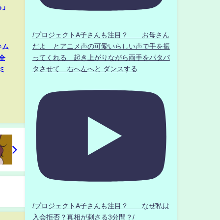
る」
/プロジェクトA子さんも注目？ お母さん
だよ とアニメ声の可愛いらしい声で手を振
キム
ってくれる 起き上がりながら両手をパタパ
全
タさせて 右へ左へと ダンスする
ミ
」
/プロジェクトA子さんも注目？ なぜ私は
入会拒否？真相が刺さる3分間？/