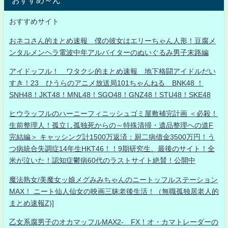
おすすめ～ん
おすすめサイト
おネコさん的まとめ速報 僕の彼女はエリーちゃん人形！豆腐メ
ンタルメンヘラ電波中年アルバイターのぬいぐるみ男子末路編
アイドッフル！ ワタクシ的まとめ速報 地下格闘アイドルだい
すき！23 ひうらのアニメ放送局101ちゃんねる BNK48 ！
SNH48！JKT48！MNL48！SGO48！GNZ48！STU48！SKE48
ヒウラッフルのハーニーフィニッシュゴミ屋敷補完計画 ＜必殺！
生前整理人！孤立し孤独死からの～特殊清掃・遺品整理への道F
完結編＞ キャッシング計1500万返済：厨二病借金3500万円！う
つ病統合失調症14年生HKT46！！9期研究生、最後のサイト！全
米が泣いた！認知症鬱病60代のラストサイト絶賛！公開中
魔法熟女/美魔女ッ娘メグみみちゃんのニートッフルステーション
MAX！ ニート仙人仙女の映画三昧老後生活！（無職孤独居老人的
まとめ速報Z)]
乙女系腐男子のオカマッフルMAX2- FX！オ・カマトレーダーの