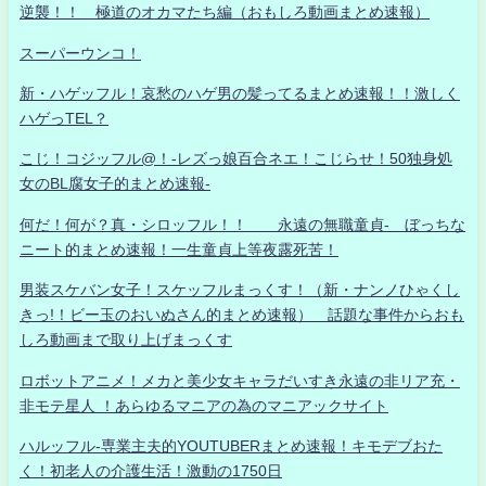
逆襲！！ 極道のオカマたち編（おもしろ動画まとめ速報）
スーパーウンコ！
新・ハゲッフル！哀愁のハゲ男の髪ってるまとめ速報！！激しく
ハゲっTEL？
こじ！コジッフル@！-レズっ娘百合ネエ！こじらせ！50独身処
女のBL腐女子的まとめ速報-
何だ！何が？真・シロッフル！！ 永遠の無職童貞- ぼっちな
ニート的まとめ速報！一生童貞上等夜露死苦！
男装スケバン女子！スケッフルまっくす！（新・ナンノひゃくし
きっ!！ビー玉のおいぬさん的まとめ速報） 話題な事件からおも
しろ動画まで取り上げまっくす
ロボットアニメ！メカと美少女キャラだいすき永遠の非リア充・
非モテ星人 ！あらゆるマニアの為のマニアックサイト
ハルッフル-専業主夫的YOUTUBERまとめ速報！キモデブおた
く！初老人の介護生活！激動の1750日