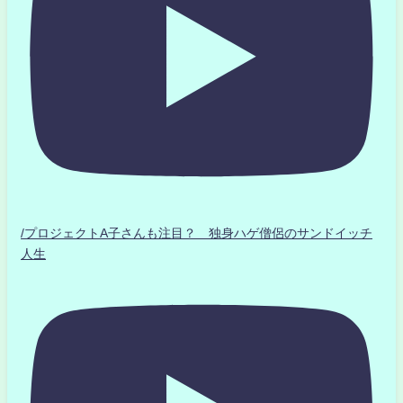
/プロジェクトA子さんも注目？ 独身ハゲ僧侶のサンドイッチ
人生