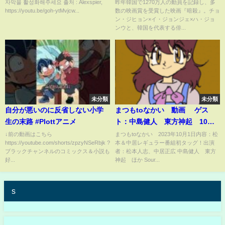
を舞台にした映画『暗殺』予告
자막을 활성화해주세요 출처 : Alexspier,
昨年韓国で1270万人の動員を記録し、多
https://youtu.be/goh-ytMvjcw...
数の映画賞を受賞した映画『暗殺』。チョ
編
ン・ジヒョン×イ・ジョンジェ×ハ・ジョ
ンウと、韓国を代表する俳...
未分類
未分類
自分が悪いのに反省しない小学
まつもtoなかい 動画 ゲス
生の末路 #Plottアニメ
ト：中島健人 東方神起 10月1
日
↓前の動画はこちら
まつもtoなかい 2023年10月1日内容：松
https://youtube.com/shorts/zpzyNSeRbjk ?
本＆中居レギュラー番組初タッグ！出演
ブラックチャンネルのコミックス＆小説も
者：松本人志、中居正広 中島健人 東方
好...
神起 ほか Sour...
s