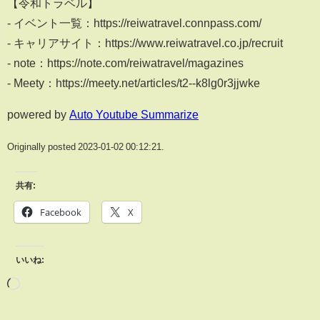
【令和トラベル】
- イベント一覧：https://reiwatravel.connpass.com/
- キャリアサイト：https://www.reiwatravel.co.jp/recruit
- note：https://note.com/reiwatravel/magazines
- Meety：https://meety.net/articles/t2--k8lg0r3jjwke
powered by
Auto Youtube Summarize
Originally posted 2023-01-02 00:12:21.
共有:
Facebook
X
いいね: