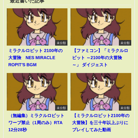
最近書いた記事
未分類
未分類
ミラクルロピット 2100年の
【ファミコン】「ミラクルロ
大冒険 NES MIRACLE
ピット ～2100年の大冒険
ROPIT'S BGM
～」 ダイジェスト
未分類
未分類
（無編集）ミラクルロピット
【ミラクルロピット2100年の
ワープ禁止（1周のみ）RTA
大冒険】を三十年以上ぶりに
12分28秒
プレイしてみた動画