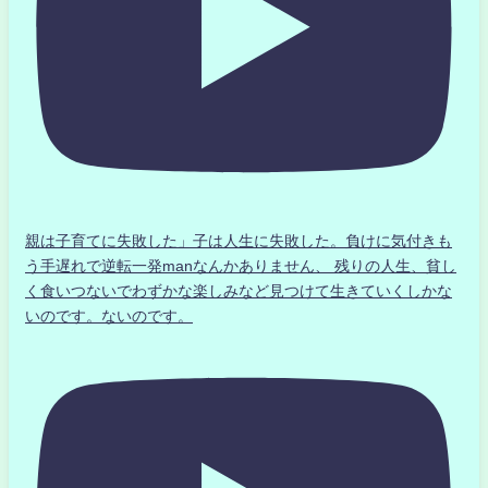
親は子育てに失敗した」子は人生に失敗した。負けに気付きも
う手遅れで逆転一発manなんかありません、 残りの人生、貧し
く食いつないでわずかな楽しみなど見つけて生きていくしかな
いのです。ないのです。