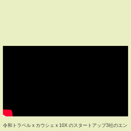
令和トラベル x カウシェ x 10X のスタートアップ3社のエン