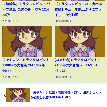
（無編集）ミラクルロピット ワ
【ミラクルロピット2100年の大
ープ禁止（1周のみ）RTA 12分
冒険】を三十年以上ぶりにプレ
28秒
イしてみた動画
2026年8月5日
2026年8月5日
ファミコン ミラクルロピット
(コメ付き)ミラクルロピット～
2100年の大冒険 CM 1987年
2100年の大冒険～ TAS 4：
60fps
48．31
2026年8月4日
2026年8月4日
「痩せた」と話題・菅田将暉（33）、最新ショット
を公開し反響(ABEMA TIMES)