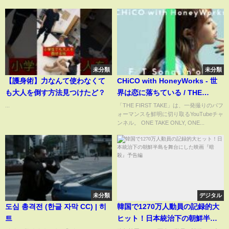
未分類
未分類
【護身術】力なんて使わなくて
CHiCO with HoneyWorks - 世
も大人を倒す方法見つけたど？
界は恋に落ちている / THE
FIRST TAKE
...
「THE FIRST TAKE」は、一発撮りのパフ
ォーマンスを鮮明に切り取るYouTubeチャ
ンネル。 ONE TAKE ONLY, ONE...
未分類
デジタル
도심 총격전 (한글 자막 CC) | 히
韓国で1270万人動員の記録的大
트
ヒット！日本統治下の朝鮮半島