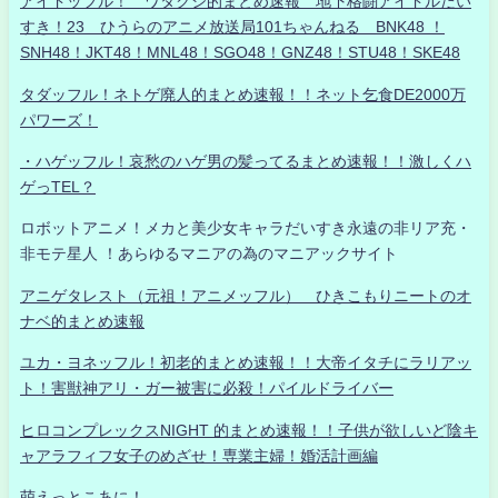
アイドッフル！ ワタクシ的まとめ速報 地下格闘アイドルだい
すき！23 ひうらのアニメ放送局101ちゃんねる BNK48 ！
SNH48！JKT48！MNL48！SGO48！GNZ48！STU48！SKE48
タダッフル！ネトゲ廃人的まとめ速報！！ネット乞食DE2000万
パワーズ！
・ハゲッフル！哀愁のハゲ男の髪ってるまとめ速報！！激しくハ
ゲっTEL？
ロボットアニメ！メカと美少女キャラだいすき永遠の非リア充・
非モテ星人 ！あらゆるマニアの為のマニアックサイト
アニゲタレスト（元祖！アニメッフル） ひきこもりニートのオ
ナベ的まとめ速報
ユカ・ヨネッフル！初老的まとめ速報！！大帝イタチにラリアッ
ト！害獣神アリ・ガー被害に必殺！パイルドライバー
ヒロコンプレックスNIGHT 的まとめ速報！！子供が欲しいど陰キ
ャアラフィフ女子のめざせ！専業主婦！婚活計画編
萌えっとこあに！