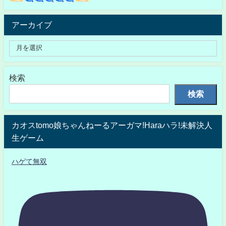
アーカイブ
検索
検索
カオスtomo娘ちゃんねーるアーガマ!Haraハラ!未解決人
生ゲーム
ハゲて無双