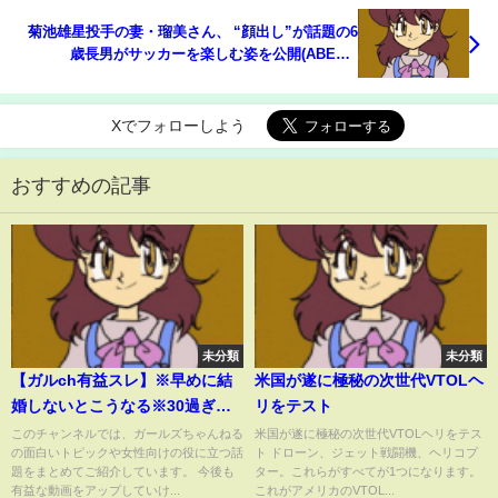
菊池雄星投手の妻・瑠美さん、 “顔出し”が話題の6
歳長男がサッカーを楽しむ姿を公開(ABEMA
TIMES)
Xでフォローしよう
おすすめの記事
未分類
未分類
【ガルch有益スレ】※早めに結
米国が遂に極秘の次世代VTOLヘ
婚しないとこうなる※30過ぎて
リをテスト
未婚の女性が悲惨すぎた…ｱﾗｻ
このチャンネルでは、ガールズちゃんねる
米国が遂に極秘の次世代VTOLヘリをテス
の面白いトピックや女性向けの役に立つ話
ト ドローン、ジェット戦闘機、ヘリコプ
ｰ・ｱﾗﾌｫｰ独身女の本音とは？
題をまとめてご紹介しています。 今後も
ター。これらがすべてが1つになります。
【まとめ】
有益な動画をアップしていけ...
これがアメリカのVTOL...