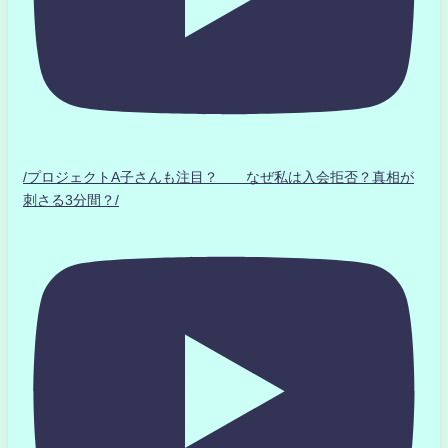
/プロジェクトA子さんも注目？ なぜ私は入会拒否？真相が
刺さる3分間？/