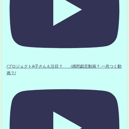
/プロジェクトA子さんも注目？ /感想戯言動画？.一息つく動
画？/