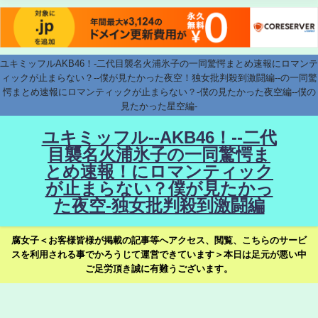
ユキミッフルAKB46！-二代目襲名火浦氷子の一同驚愕まとめ速報にロマンテ
ィックが止まらない？--僕が見たかった夜空！独女批判殺到激闘編--の一同驚
愕まとめ速報にロマンティックが止まらない？-僕の見たかった夜空編--僕の
見たかった星空編-
ユキミッフル--AKB46！--二代
目襲名火浦氷子の一同驚愕ま
とめ速報！にロマンティック
が止まらない？僕が見たかっ
た夜空-独女批判殺到激闘編
腐女子＜お客様皆様が掲載の記事等へアクセス、閲覧、こちらのサービ
スを利用される事でかろうじて運営できています＞本日は足元が悪い中
ご足労頂き誠に有難うございます。