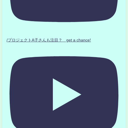
/プロジェクトA子さんも注目？ get a chance!