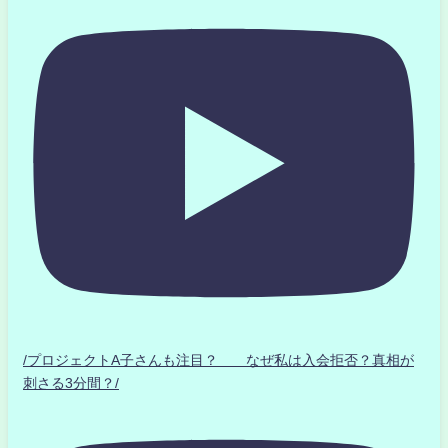
/プロジェクトA子さんも注目？ なぜ私は入会拒否？真相が
刺さる3分間？/