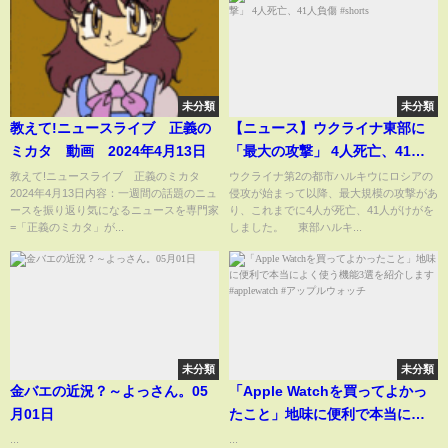
未分類
未分類
教えて!ニュースライブ 正義の
【ニュース】ウクライナ東部に
ミカタ 動画 2024年4月13日
「最大の攻撃」 4人死亡、41人
負傷 #shorts
教えて!ニュースライブ 正義のミカタ
ウクライナ第2の都市ハルキウにロシアの
2024年4月13日内容：一週間の話題のニュ
侵攻が始まって以降、最大規模の攻撃があ
ースを振り返り気になるニュースを専門家
り、これまでに4人が死亡、41人がけがを
=「正義のミカタ」が...
しました。 東部ハルキ...
未分類
未分類
金バエの近況？～よっさん。05
「Apple Watchを買ってよかっ
月01日
たこと」地味に便利で本当によ
く使う機能3選を紹介します
...
...