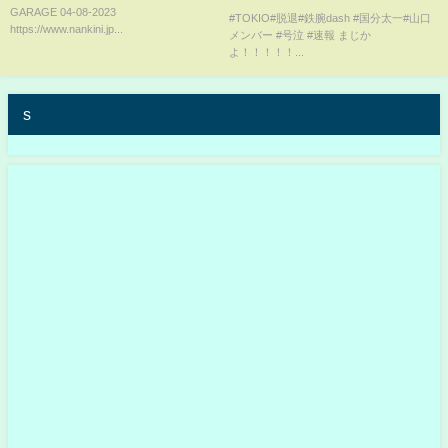
GARAGE 04-08-2023
可避に大号泣する。(鉄腕ダッシ
#TOKIO#脱退#鉄腕dash #国分太一#山口
https://www.nankini.jp...
メンバー #号泣 #速報 まじか
ュ TOKIO )
よ！！！！！...
s