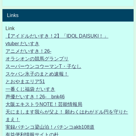
Links
Link
【アイドルだいすき！2】「IDOL DAISUKI！」
vtuber だいすき
アニメだいすき！26-
オラシオンの競馬グランプリ
スーパーウンコウーマンT・子なし
スケバン氷子のまとめ速報！
とおやまエリア51
一番くじ福袋 だいすき
声優だいすき！26- bnk46
大阪エキストラNOTE！芸能情報局
天にまします我らが父よ！ 願わくはわがドル円を守りた
まえ！
実録パチンコ梁山泊！パチンコakb108道
有益便利情報サイトの杜