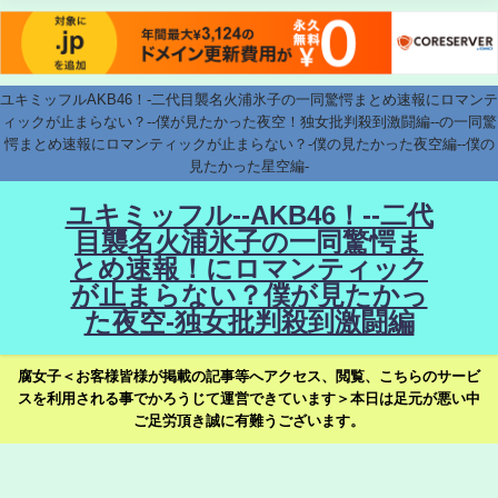
ユキミッフルAKB46！-二代目襲名火浦氷子の一同驚愕まとめ速報にロマンテ
ィックが止まらない？--僕が見たかった夜空！独女批判殺到激闘編--の一同驚
愕まとめ速報にロマンティックが止まらない？-僕の見たかった夜空編--僕の
見たかった星空編-
ユキミッフル--AKB46！--二代
目襲名火浦氷子の一同驚愕ま
とめ速報！にロマンティック
が止まらない？僕が見たかっ
た夜空-独女批判殺到激闘編
腐女子＜お客様皆様が掲載の記事等へアクセス、閲覧、こちらのサービ
スを利用される事でかろうじて運営できています＞本日は足元が悪い中
ご足労頂き誠に有難うございます。