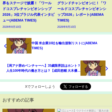
界をステージで披露！「ワール
グランドチャンピオンに！「ワ
ドコスプレチャンピオンシップ
ールドコスプレチャンピオンシ
2026」3位ブラジル代表インタビ
ップ2026」レポート(ABEMA
ュー(ABEMA TIMES)
TIMES)
2026年8月10日
2026年8月10日
中国 米企業10社を輸出規制リストに(ABEMA
TIMES)
【局アナ辞めベンチャーへ】35歳限界説はホント？
人生100年時代の働き方とは？【成田悠輔 大木優紀
徳永有美】｜#アベヒル《アベマで放送中》
Xでフォローしよう
おすすめの記事