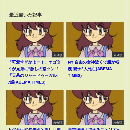
最近書いた記事
未分類
未分類
「可愛すぎかよー！」オゴタ
NY 自由の女神近くで船が転
イが兄弟に“赦しの指ツン”/
覆 親子2人死亡(ABEMA
『天幕のジャードゥーガル』
TIMES)
7話(ABEMA TIMES)
未分類
未分類
トグサは武装集団と激しい戦
高市総理「できることはすべ