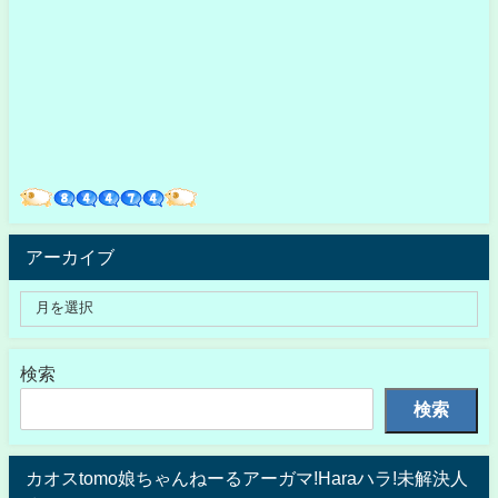
アーカイブ
検索
検索
カオスtomo娘ちゃんねーるアーガマ!Haraハラ!未解決人