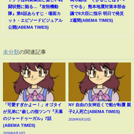
闘状態に陥る…『攻殻機動
てやる」 熊本地震対策本部会
隊』第6話あらすじ・場面カ
議で8大臣に指示 明日で発災
ット・エピソードビジュアル
2週間(ABEMA TIMES)
公開(ABEMA TIMES)
未分類
の関連記事
「可愛すぎかよー！」オゴタイ
NY 自由の女神近くで船が転覆 親
が兄弟に“赦しの指ツン”/『天幕
子2人死亡(ABEMA TIMES)
のジャードゥーガル』7話
2026年8月10日
(ABEMA TIMES)
2026年8月10日