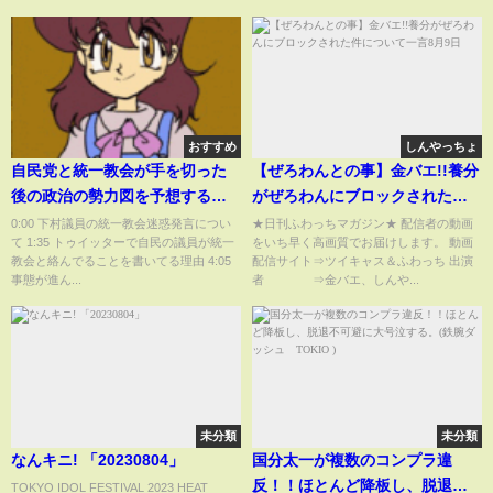
#applewatch #アップルウォッ
チ
おすすめ
しんやっちょ
自民党と統一教会が手を切った
【ぜろわんとの事】金バエ!!養分
後の政治の勢力図を予想するひ
がぜろわんにブロックされた件
ろゆき【ひろゆき切り抜き】れ
について一言8月9日
0:00 下村議員の統一教会迷惑発言につい
★日刊ふわっちマガジン★ 配信者の動画
て 1:35 トゥイッターで自民の議員が統一
をいち早く高画質でお届けします。 動画
いわ NHK 参政党
教会と絡んでることを書いてる理由 4:05
配信サイト⇒ツイキャス＆ふわっち 出演
事態が進ん...
者 ⇒金バエ、しんや...
未分類
未分類
なんキニ! 「20230804」
国分太一が複数のコンプラ違
反！！ほとんど降板し、脱退不
TOKYO IDOL FESTIVAL 2023 HEAT