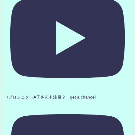
/プロジェクトA子さんも注目？ get a chance!