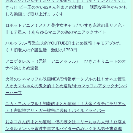
男装スケバン女子！スケッフルまっくす！（新・ナンノひゃくし
きっ!！ビー玉のおいぬさん的まとめ速報） 話題な事件からおも
しろ動画まで取り上げまっくす
ロボットアニメ！メカと美少女キャラだいすき永遠の非リア充・
非モテ星人 ！あらゆるマニアの為のマニアックサイト
ハルッフル-専業主夫的YOUTUBERまとめ速報！キモデブおた
く！初老人の介護生活！激動の1750日
アニゲタレスト（元祖！アニメッフル） ひきこもりニートのオ
ナベ的まとめ速報
火浦のシネマッフル映画NEWS情報ポータブルの杜！オネエ管理
人オカマちゃんの鬼女的まとめ速報!オカマッフルアタックナンバ
ーハーフ
ユカ・ヨネッフル！初老的まとめ速報！！大帝イタチにラリアッ
ト！害獣神アリ・ガー被害に必殺！パイルドライバー
おネコさん的まとめ速報 僕の彼女はエリーちゃん人形！豆腐メ
ンタルメンヘラ電波中年アルバイターのぬいぐるみ男子末路編