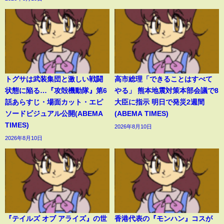
トグサは武装集団と激しい戦闘
高市総理「できることはすべて
状態に陥る…『攻殻機動隊』第6
やる」 熊本地震対策本部会議で8
話あらすじ・場面カット・エピ
大臣に指示 明日で発災2週間
ソードビジュアル公開(ABEMA
(ABEMA TIMES)
TIMES)
2026年8月10日
2026年8月10日
『テイルズ オブ アライズ』の世
香港代表の『モンハン』コスが