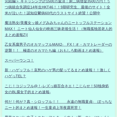
完結編＞ キャッシング計1500万返済：厨二病借金3500万円！う
つ病統合失調症14年生HKT46！！9期研究生、最後のサイト！全
米が泣いた！認知症鬱病60代のラストサイト絶賛！公開中
魔法熟女/美魔女ッ娘メグみみちゃんのニートッフルステーション
MAX！ ニート仙人仙女の映画三昧老後生活！（無職孤独居老人的
まとめ速報Z)]
乙女系腐男子のオカマッフルMAX2- FX！オ・カマトレーダーの
逆襲！！ 極道のオカマたち編（おもしろ動画まとめ速報）
スーパーウンコ！
新・ハゲッフル！哀愁のハゲ男の髪ってるまとめ速報！！激しく
ハゲっTEL？
こじ！コジッフル@！-レズっ娘百合ネエ！こじらせ！50独身処
女のBL腐女子的まとめ速報-
何だ！何が？真・シロッフル！！ 永遠の無職童貞- ぼっちな
ニート的まとめ速報！一生童貞上等夜露死苦！