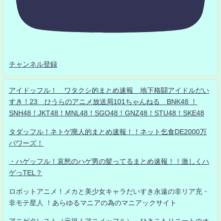
チャンネル登録
アイドッフル！ ワタクシ的まとめ速報 地下格闘アイドルだい
すき！23 ひうらのアニメ放送局101ちゃんねる BNK48 ！
SNH48！JKT48！MNL48！SGO48！GNZ48！STU48！SKE48
タダッフル！ネトゲ廃人的まとめ速報！！ネット乞食DE2000万
パワーズ！
・ハゲッフル！哀愁のハゲ男の髪ってるまとめ速報！！激しくハ
ゲっTEL？
ロボットアニメ！メカと美少女キャラだいすき永遠の非リア充・
非モテ星人 ！あらゆるマニアの為のマニアックサイト
アニゲタレスト（元祖！アニメッフル） ひきこもりニートのオ