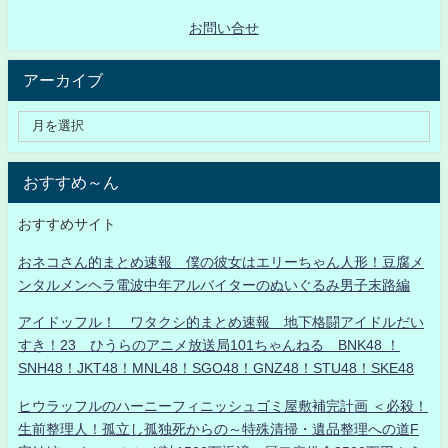
お問い合せ
アーカイブ
おすすめ～ん
おすすめサイト
おネコさん的まとめ速報 僕の彼女はエリーちゃん人形！豆腐メ
ンタルメンヘラ電波中年アルバイターのぬいぐるみ男子末路編
アイドッフル！ ワタクシ的まとめ速報 地下格闘アイドルだい
すき！23 ひうらのアニメ放送局101ちゃんねる BNK48 ！
SNH48！JKT48！MNL48！SGO48！GNZ48！STU48！SKE48
ヒウラッフルのハーニーフィニッシュゴミ屋敷補完計画 ＜必殺！
生前整理人！孤立し孤独死からの～特殊清掃・遺品整理への道F