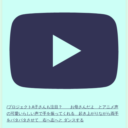
/プロジェクトA子さんも注目？ お母さんだよ とアニメ声
の可愛いらしい声で手を振ってくれる 起き上がりながら両手
をパタパタさせて 右へ左へと ダンスする