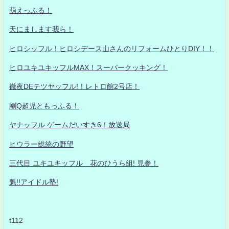
萌えっふる！
天にまします我ら！
ヒロシッフル！ヒロシデース山さんのリフォームひとりDIY！！
ヒロユキユキッフルMAX！スーパークッキング！
徹夜DEテツヤッフル!！レトロ館2号店！
剛Q超児ともっふる！
ヤナッフル ゲームだいすき6！放送局
ヒウラー総統の野望
三代目 ユキユキッフル 花のひうら組! 見参！
魁!!アイドル塾!
t112