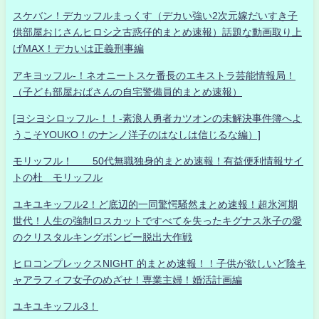
スケバン！デカッフルまっくす（デカい強い2次元嫁だいすき子
供部屋おじさんヒロシ之古惑仔的まとめ速報）話題な動画取り上
げMAX！デカいは正義刑事編
アキヨッフル-！ネオニートスケ番長のエキストラ芸能情報局！
（子ども部屋おばさんの自宅警備員的まとめ速報）
[ヨシヨシロッフル-！！-素浪人勇者カツオンの未解決事件簿へよ
うこそYOUKO！のナンノ洋子のはなしは信じるな編）]
モリッフル！ 50代無職独身的まとめ速報！有益便利情報サイ
トの杜 モリッフル
ユキユキッフル2！ど底辺的一同驚愕騒然まとめ速報！超氷河期
世代！人生の強制ロスカットですべてを失ったキグナス氷子の愛
のクリスタルキングボンビー脱出大作戦
ヒロコンプレックスNIGHT 的まとめ速報！！子供が欲しいど陰キ
ャアラフィフ女子のめざせ！専業主婦！婚活計画編
ユキユキッフル3！