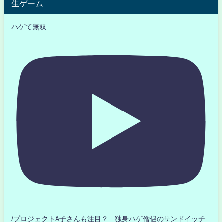
生ゲーム
ハゲて無双
/プロジェクトA子さんも注目？ 独身ハゲ僧侶のサンドイッチ