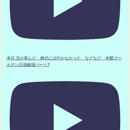
本日 兄が死んだ 葬式には行かなかった などなど 木曜ゴー
ルデン日浦劇場パート7