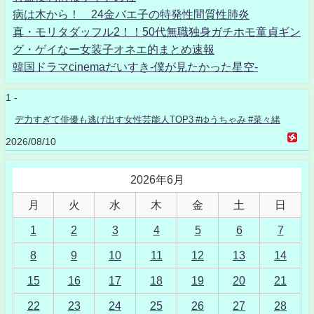
病は木から！ 24金バエ子の特発性間質性肺炎
真・モリタダッフル2！！50代無職独身ガチホモ童貞ギン
グ・ゲイなー女装子オネエ的まとめ速報
韓国ドラマcinemaだいすき-僕が見たかった星空-
1 -
デ力すぎて俳優も逃げ出す女性芸能人TOP3 #ゆうちゃみ #菜々緒
2026/08/10
2026年6月
月
火
水
木
金
土
日
1
2
3
4
5
6
7
8
9
10
11
12
13
14
15
16
17
18
19
20
21
22
23
24
25
26
27
28