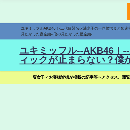
ユキミッフルAKB46！-二代目襲名火浦氷子の一同驚愕まとめ
見たかった夜空編--僕の見たかった星空編-
ユキミッフル--AKB46
ィックが止まらない？僕が
腐女子＜お客様皆様が掲載の記事等へアクセス、閲覧