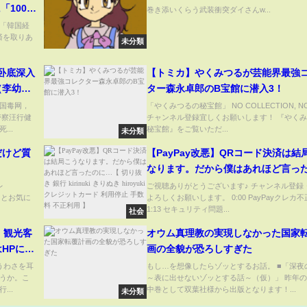
「100円
巻き添いくらう武装衝突ダイさんw...
けない！
「韓国経
済を取りあ
未分類
｜卧底深入
【トミカ】やくみつるが芸能界最強
李幼斌×
ター森永卓郎のB宝館に潜入3！
国毒网，
「やくみつるの秘宝館」 NO COLLECTION, NO 
警察汪行健
チャンネル登録宜しくお願いします！ 『やく
..
秘宝館』をご覧いただ...
未分類
だけど質
【PayPay改悪】QRコード決済は結
】
なります。だから僕はあれほど言っ
に…【 切り抜き 銀行 kirinuki きり
レ
ご視聴ありがとうございます♪ チャンネル登録
ントとお気に
よろしくお願いします。 0:00 PayPayクレカ
hiroyuki クレジットカード 利用停止
1:13 セキュリティ問題...
社会
料 不正利用 】
 観光客
オウム真理教の実現しなかった国家
HPに
画の全貌が恐ろしすぎた
うわさを耳
もし…を想像したらゾッとするお話。 ■「深夜
うか。こ
～表に出せないゾッとする話～（仮）」 昨年
..
中巻として双葉社様から出版となります！...
未分類