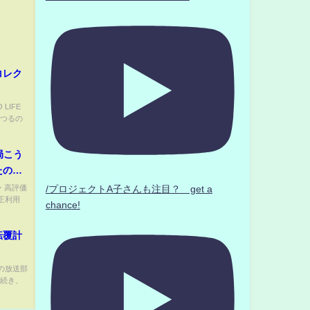
コレク
LIFE
みつるの
局こう
たの
ぬき
・高評価
/プロジェクトA子さんも注目？ get a
不正利用
 手数
chance!
転覆計
の放送部
の続き、