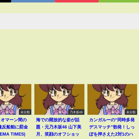
未分類
乃木坂46
未分類
とオマーン間の
海での開放的な姿が話
カンガルーの“同時多発
違反船舶に罰金
題・元乃木坂46 山下美
デスマッチ”勃発！しっ
EMA TIMES)
月、笑顔のオフショッ
ぽを押さえた2対1のハ