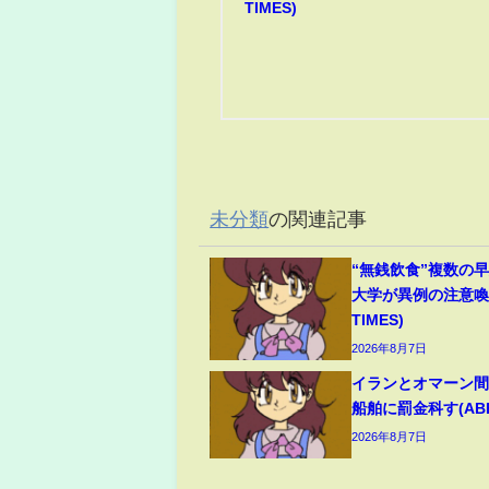
TIMES)
未分類
の関連記事
“無銭飲食”複数の
大学が異例の注意喚起
TIMES)
2026年8月7日
イランとオマーン間
船舶に罰金科す(ABEM
2026年8月7日