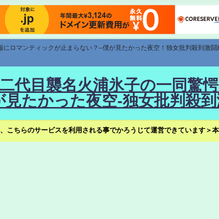
速報にロマンティックが止まらない？--僕が見たかった夜空！独女批判殺到激闘
！--二代目襲名火浦氷子の一同
見たかった夜空-独女批判殺到
、こちらのサービスを利用される事でかろうじて運営できています＞本