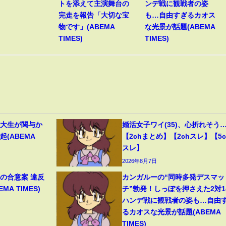
トを添えて主演舞台の
ンデ戦に観戦者の姿
完走を報告「大切な宝
も…自由すぎるカオス
物です」(ABEMA
な光景が話題(ABEMA
TIMES)
TIMES)
早大生が関与か
婚活女子ワイ(35)、心折れそう
(ABEMA
【2chまとめ】【2chスレ】【5c
スレ】
2026年8月7日
の合意案 違反
カンガルーの“同時多発デスマッ
A TIMES)
チ”勃発！しっぽを押さえた2対1
ハンデ戦に観戦者の姿も…自由
るカオスな光景が話題(ABEMA
TIMES)