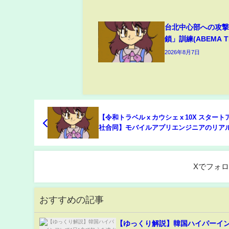
台北中心部への攻
鎖」訓練(ABEMA TI
2026年8月7日
【令和トラベル x カウシェ x 10X スタート
社合同】モバイルアプリエンジニアのリア
Native or Flutter？3社それぞれの視点で
技術についてリアルな声で届けます！〜
Xでフォ
おすすめの記事
【ゆっくり解説】韓国ハイパーイン