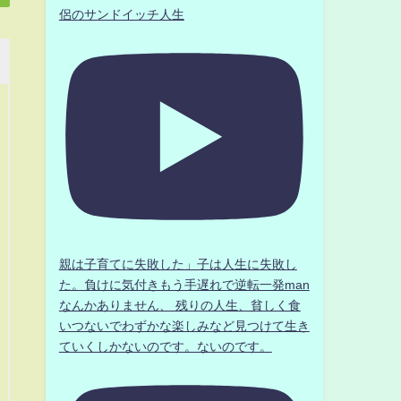
侶のサンドイッチ人生
親は子育てに失敗した」子は人生に失敗し
た。負けに気付きもう手遅れで逆転一発man
なんかありません、 残りの人生、貧しく食
いつないでわずかな楽しみなど見つけて生き
ていくしかないのです。ないのです。