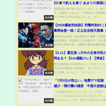
日1食で飢えを凌ぐ あまりの貧困に
ショップ」が大盛況でも日本は助
韓国経済の専門家であるジンボルトと一緒に
済」を看取りませんか？ 2008年から韓国経
ー韓国速報
げて今年で15年目を迎えました。 さら...
未分類
【2026爆款刑侦剧】刑警时刻02
毒网命悬一线！正义反击惊天黑幕（
白敬亭）#警匪 #缉毒 #案件
缉毒卧底生死局！菜鸟警察深入毒窝，手撕跨
初恋变毒枭，师徒两代人以命换太平！ 新人
意外卷入禁毒大案，与飒爽女警张卓颖组成生死.
未分類
【3.11】震災真っ只中の石巻市民
問ある？【2ch感動スレ】【津波
震災1週間後に石巻市民のイッチが立てたス
2022/06/20動画と音量修正。 多くのコメ
入り登録、ありがとうございました。 ...
未分類
「7月5日が危ない」地震デマ拡散
減少・飛行機の減便 中国大使館は
「日本の不動産購入、慎重に」
「大災難は7月にやってくる」という予言・
にしたことがある人もいるのではないでしょ
のうわさによって今、日本では海外からの旅行.
未分類