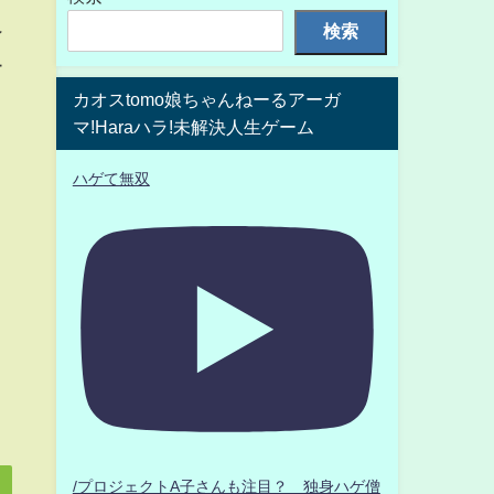
検索
ン
ー
カオスtomo娘ちゃんねーるアーガ
マ!Haraハラ!未解決人生ゲーム
ハゲて無双
/プロジェクトA子さんも注目？ 独身ハゲ僧