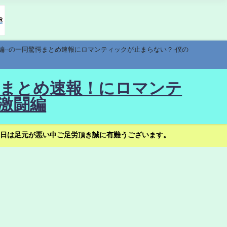
編--の一同驚愕まとめ速報にロマンティックが止まらない？-僕の
驚愕まとめ速報！にロマンテ
激闘編
日は足元が悪い中ご足労頂き誠に有難うございます。