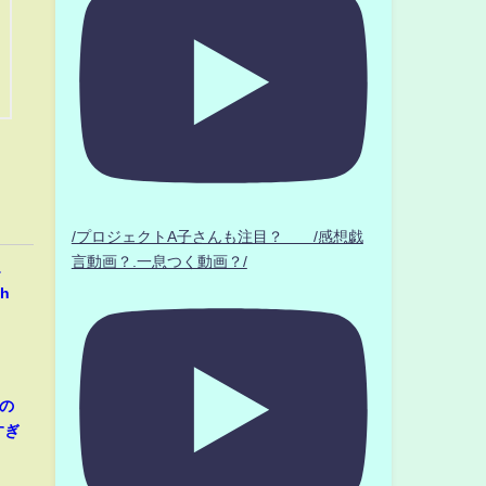
/プロジェクトA子さんも注目？ /感想戯
言動画？.一息つく動画？/
…
h
の
すぎ