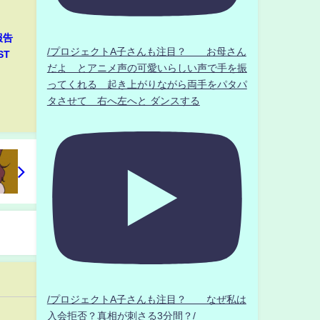
報告
/プロジェクトA子さんも注目？ お母さん
ST
だよ とアニメ声の可愛いらしい声で手を振
ってくれる 起き上がりながら両手をパタパ
タさせて 右へ左へと ダンスする
/プロジェクトA子さんも注目？ なぜ私は
入会拒否？真相が刺さる3分間？/