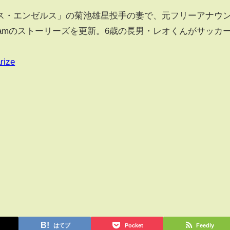
・エンゼルス」の菊池雄星投手の妻で、元フリーアナウ
agramのストーリーズを更新。6歳の長男・レオくんがサッカ
rize
はてブ
Pocket
Feedly