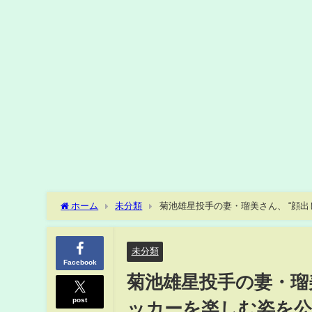
ホーム
未分類
菊池雄星投手の妻・瑠美さん、 “顔出し
未分類
Facebook
菊池雄星投手の妻・瑠
post
ッカーを楽しむ姿を公開(