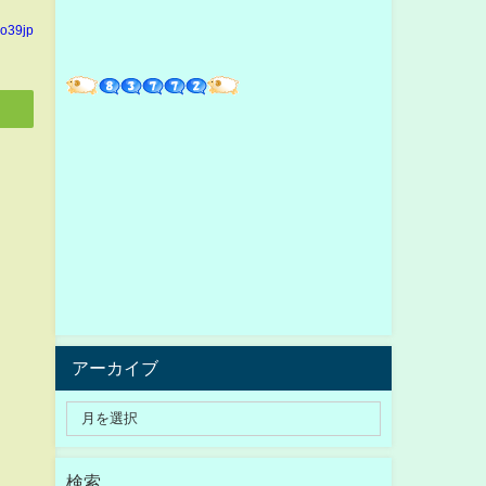
yo39jp
アーカイブ
検索