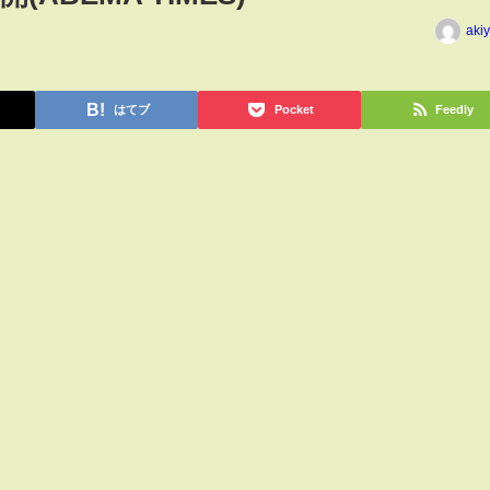
aki
はてブ
Pocket
Feedly