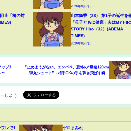
2026年8月7日
撃阻止「橋の封
山本舞香（28） 第1子の誕生を
MES)
「母子ともに健康」夫はMY FIR
STORY Hiro（32）(ABEMA
TIMES)
2026年8月7日
アップ3
「止めようがない」エンバペ、恐怖の“爆速120km
ル〜
弾丸シュート”→相手GKの手を弾き飛ばす瞬間
モバイル
「全ての力が乗っていた」(ABEMA TIMES)
ローしよう
フレで1
ゲロまみれ