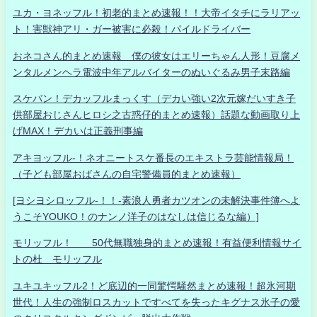
ユカ・ヨネッフル！初老的まとめ速報！！大帝イタチにラリアッ
ト！害獣神アリ・ガー被害に必殺！パイルドライバー
おネコさん的まとめ速報 僕の彼女はエリーちゃん人形！豆腐メ
ンタルメンヘラ電波中年アルバイターのぬいぐるみ男子末路編
スケバン！デカッフルまっくす（デカい強い2次元嫁だいすき子
供部屋おじさんヒロシ之古惑仔的まとめ速報）話題な動画取り上
げMAX！デカいは正義刑事編
アキヨッフル-！ネオニートスケ番長のエキストラ芸能情報局！
（子ども部屋おばさんの自宅警備員的まとめ速報）
[ヨシヨシロッフル-！！-素浪人勇者カツオンの未解決事件簿へよ
うこそYOUKO！のナンノ洋子のはなしは信じるな編）]
モリッフル！ 50代無職独身的まとめ速報！有益便利情報サイ
トの杜 モリッフル
ユキユキッフル2！ど底辺的一同驚愕騒然まとめ速報！超氷河期
世代！人生の強制ロスカットですべてを失ったキグナス氷子の愛