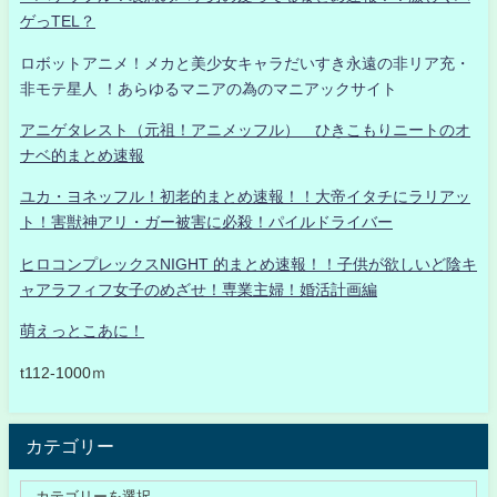
ゲっTEL？
ロボットアニメ！メカと美少女キャラだいすき永遠の非リア充・
非モテ星人 ！あらゆるマニアの為のマニアックサイト
アニゲタレスト（元祖！アニメッフル） ひきこもりニートのオ
ナベ的まとめ速報
ユカ・ヨネッフル！初老的まとめ速報！！大帝イタチにラリアッ
ト！害獣神アリ・ガー被害に必殺！パイルドライバー
ヒロコンプレックスNIGHT 的まとめ速報！！子供が欲しいど陰キ
ャアラフィフ女子のめざせ！専業主婦！婚活計画編
萌えっとこあに！
t112-1000ｍ
カテゴリー