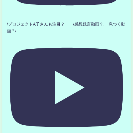
/プロジェクトA子さんも注目？ /感想戯言動画？.一息つく動
画？/