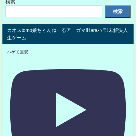
検索
検索
カオスtomo娘ちゃんねーるアーガマ!Haraハラ!未解決人
生ゲーム
ハゲて無双