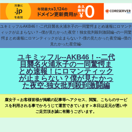
ユキミッフルAKB46！-二代目襲名火浦氷子の一同驚愕まとめ速報にロマンテ
ィックが止まらない？--僕が見たかった夜空！独女批判殺到激闘編--の一同驚
愕まとめ速報にロマンティックが止まらない？-僕の見たかった夜空編--僕の
見たかった星空編-
ユキミッフル--AKB46！--二代
目襲名火浦氷子の一同驚愕ま
とめ速報！にロマンティック
が止まらない？僕が見たかっ
た夜空-独女批判殺到激闘編
腐女子＜お客様皆様が掲載の記事等へアクセス、閲覧、こちらのサービ
スを利用される事でかろうじて運営できています＞本日は足元が悪い中
ご足労頂き誠に有難うございます。