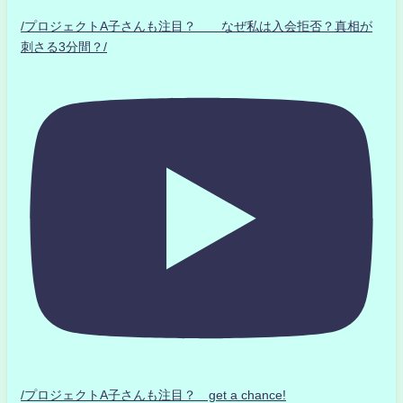
/プロジェクトA子さんも注目？ なぜ私は入会拒否？真相が
刺さる3分間？/
/プロジェクトA子さんも注目？ get a chance!