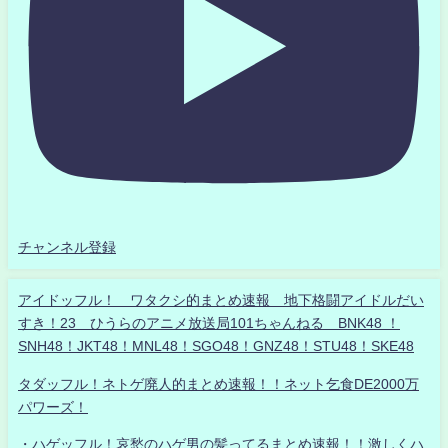
チャンネル登録
アイドッフル！ ワタクシ的まとめ速報 地下格闘アイドルだい
すき！23 ひうらのアニメ放送局101ちゃんねる BNK48 ！
SNH48！JKT48！MNL48！SGO48！GNZ48！STU48！SKE48
タダッフル！ネトゲ廃人的まとめ速報！！ネット乞食DE2000万
パワーズ！
・ハゲッフル！哀愁のハゲ男の髪ってるまとめ速報！！激しくハ