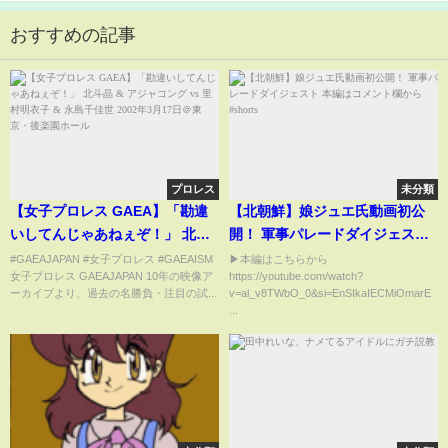
おすすめの記事
プロレス
未分類
【女子プロレス GAEA】「勘違
【北朝鮮】娘ジュエ氏動画初公
いしてんじゃあねぇぞ！」 北斗
開！ 軍事パレードダイジェスト
晶 & アジャコング vs 里村明衣
本編はコメント欄から #shorts
#GAEAJAPAN #女子プロレス #GAEAISM
▶本編はこちらから
女子プロレス GAEAJAPAN 10年の映像ア
https://youtube.com/watch?
子 & 永島千佳世 2002年3月17日
ーカイブより、過去の名勝負・注目の試...
v=al_v8TWbO_0&si=EnSIkaIECMiOmarE
＠東京・後楽園ホール
...