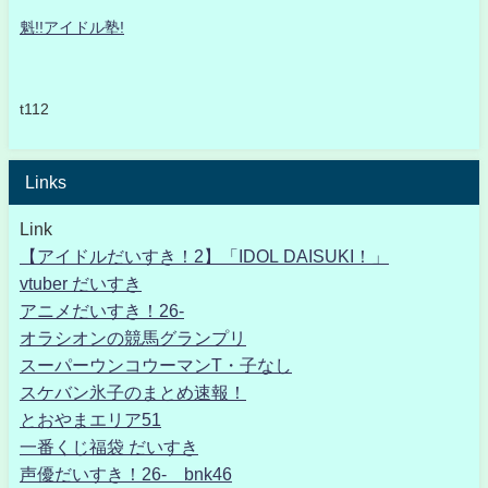
魁!!アイドル塾!
t112
Links
Link
【アイドルだいすき！2】「IDOL DAISUKI！」
vtuber だいすき
アニメだいすき！26-
オラシオンの競馬グランプリ
スーパーウンコウーマンT・子なし
スケバン氷子のまとめ速報！
とおやまエリア51
一番くじ福袋 だいすき
声優だいすき！26- bnk46