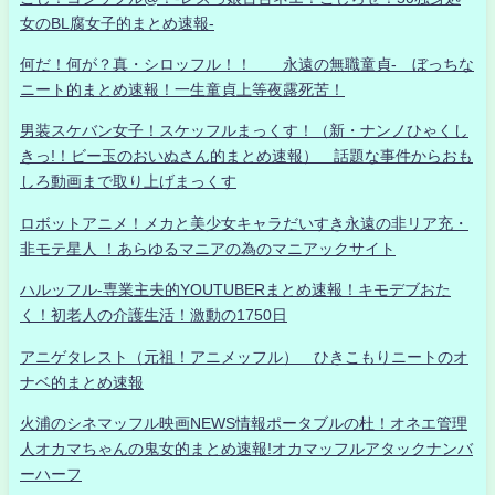
女のBL腐女子的まとめ速報-
何だ！何が？真・シロッフル！！ 永遠の無職童貞- ぼっちな
ニート的まとめ速報！一生童貞上等夜露死苦！
男装スケバン女子！スケッフルまっくす！（新・ナンノひゃくし
きっ!！ビー玉のおいぬさん的まとめ速報） 話題な事件からおも
しろ動画まで取り上げまっくす
ロボットアニメ！メカと美少女キャラだいすき永遠の非リア充・
非モテ星人 ！あらゆるマニアの為のマニアックサイト
ハルッフル-専業主夫的YOUTUBERまとめ速報！キモデブおた
く！初老人の介護生活！激動の1750日
アニゲタレスト（元祖！アニメッフル） ひきこもりニートのオ
ナベ的まとめ速報
火浦のシネマッフル映画NEWS情報ポータブルの杜！オネエ管理
人オカマちゃんの鬼女的まとめ速報!オカマッフルアタックナンバ
ーハーフ