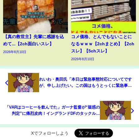
【真の救世主】先輩に感謝を込
コメ価格、とんでもないことに
めて...【2ch面白いスレ】
なるｗｗｗ【2chまとめ】【2ch
スレ】【5chスレ】
2026年8月10日
2026年8月10日
れいわ・奥田氏「本日は緊急事態対応についてです
が、申し上げたい。この国はもうとっくに緊急事態
なんです」 テーマお構いなしに憲法審査会で“暴
走”？(ABEMA TIMES)
「VARはコーヒーを飲んでた」ガーナ監督が“疑惑の
判定”に痛烈皮肉！イングランドDFのタックルは
「明らかにPKで退場だ」【W杯】(ABEMA TIMES)
Xでフォローしよう