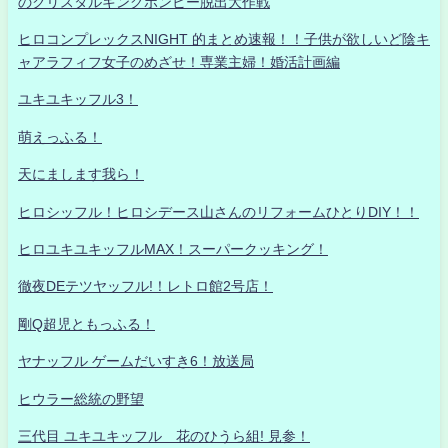
のクリスタルキングボンビー脱出大作戦
ヒロコンプレックスNIGHT 的まとめ速報！！子供が欲しいど陰キ
ャアラフィフ女子のめざせ！専業主婦！婚活計画編
ユキユキッフル3！
萌えっふる！
天にまします我ら！
ヒロシッフル！ヒロシデース山さんのリフォームひとりDIY！！
ヒロユキユキッフルMAX！スーパークッキング！
徹夜DEテツヤッフル!！レトロ館2号店！
剛Q超児ともっふる！
ヤナッフル ゲームだいすき6！放送局
ヒウラー総統の野望
三代目 ユキユキッフル 花のひうら組! 見参！