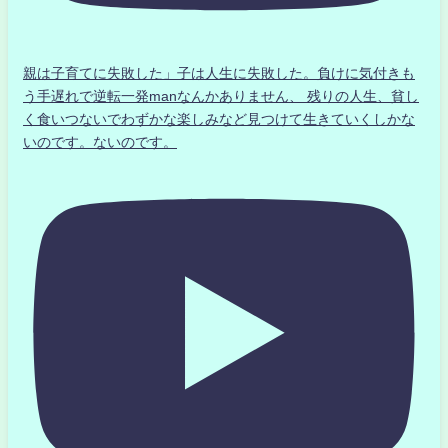
親は子育てに失敗した」子は人生に失敗した。負けに気付きも
う手遅れで逆転一発manなんかありません、 残りの人生、貧し
く食いつないでわずかな楽しみなど見つけて生きていくしかな
いのです。ないのです。