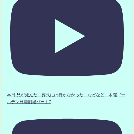
本日 兄が死んだ 葬式には行かなかった などなど 木曜ゴー
ルデン日浦劇場パート7