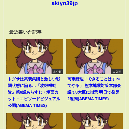
akiyo39jp
最近書いた記事
未分類
未分類
トグサは武装集団と激しい戦
高市総理「できることはすべ
闘状態に陥る…『攻殻機動
てやる」 熊本地震対策本部会
隊』第6話あらすじ・場面カ
議で8大臣に指示 明日で発災
ット・エピソードビジュアル
2週間(ABEMA TIMES)
公開(ABEMA TIMES)