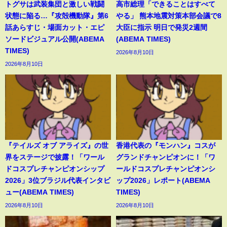
トグサは武装集団と激しい戦闘
高市総理「できることはすべて
状態に陥る…『攻殻機動隊』第6
やる」 熊本地震対策本部会議で8
話あらすじ・場面カット・エピ
大臣に指示 明日で発災2週間
ソードビジュアル公開(ABEMA
(ABEMA TIMES)
TIMES)
2026年8月10日
2026年8月10日
『テイルズ オブ アライズ』の世
香港代表の『モンハン』コスが
界をステージで披露！「ワール
グランドチャンピオンに！「ワ
ドコスプレチャンピオンシップ
ールドコスプレチャンピオンシ
2026」3位ブラジル代表インタビ
ップ2026」レポート(ABEMA
ュー(ABEMA TIMES)
TIMES)
2026年8月10日
2026年8月10日