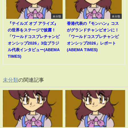
未分類
未分類
『テイルズ オブ アライズ』
香港代表の『モンハン』コス
の世界をステージで披露！
がグランドチャンピオンに！
「ワールドコスプレチャンピ
「ワールドコスプレチャンピ
オンシップ2026」3位ブラジ
オンシップ2026」レポート
ル代表インタビュー(ABEMA
(ABEMA TIMES)
TIMES)
未分類
の関連記事