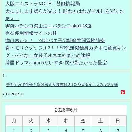
大阪エキストラNOTE！芸能情報局
天にまします我らが父よ！ 願わくはわがドル円を守りた
まえ！
実録パチンコ梁山泊！パチンコakb108道
有益便利情報サイトの杜
病は木から！ 24金バエ子の特発性間質性肺炎
真・モリタダッフル2！！50代無職独身ガチホモ童貞ギン
グ・ゲイなー女装子オネエ的まとめ速報
韓国ドラマcinemaだいすき-僕が見たかった星空-
1 -
デ力すぎて俳優も逃げ出す女性芸能人TOP3 #ゆうちゃみ #菜々緒
2026/08/10
2026年6月
月
火
水
木
金
土
日
1
2
3
4
5
6
7