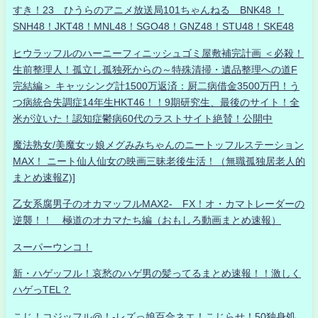
すき！23 ひうらのアニメ放送局101ちゃんねる BNK48 ！
SNH48！JKT48！MNL48！SGO48！GNZ48！STU48！SKE48
ヒウラッフルのハーニーフィニッシュゴミ屋敷補完計画 ＜必殺！
生前整理人！孤立し孤独死からの～特殊清掃・遺品整理への道F
完結編＞ キャッシング計1500万返済：厨二病借金3500万円！う
つ病統合失調症14年生HKT46！！9期研究生、最後のサイト！全
米が泣いた！認知症鬱病60代のラストサイト絶賛！公開中
魔法熟女/美魔女ッ娘メグみみちゃんのニートッフルステーション
MAX！ ニート仙人仙女の映画三昧老後生活！（無職孤独居老人的
まとめ速報Z)]
乙女系腐男子のオカマッフルMAX2- FX！オ・カマトレーダーの
逆襲！！ 極道のオカマたち編（おもしろ動画まとめ速報）
スーパーウンコ！
新・ハゲッフル！哀愁のハゲ男の髪ってるまとめ速報！！激しく
ハゲっTEL？
こじ！コジッフル@！-レズっ娘百合ネエ！こじらせ！50独身処