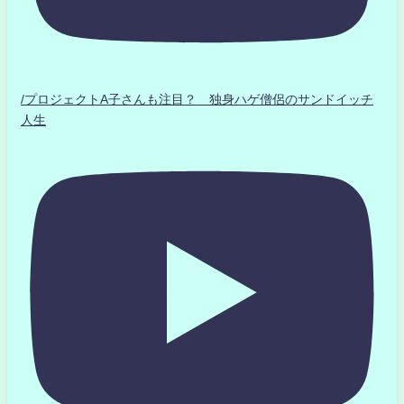
/プロジェクトA子さんも注目？ 独身ハゲ僧侶のサンドイッチ
人生