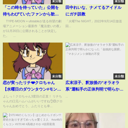
未分類
未分類
「この時を待っていた」公開を
田中れいな、ナメてるアイドル
待ちわびていたファンから歓喜
にガチ説教
の声殺到！劇場アニメ『魔法使
TYPE-MOON × ufotableが送る待望の劇
「火曜The NIGHT」2022年9月14日放送
場アニメーション最新作『魔法使いの夜』
回...
いの夜』11月20日公開決定
が11月20日に公開されることが決定し
(ABEMA TIMES)
た。 ...
未分類
未分類
恋が実ったリチ❤️クロちゃん
広末涼子、釈放後の“オラオラ
【水曜日のダウンタウン#モンス
系”運転手の正体判明で明らかに
ターラブ】
なった「金銭的な困窮」「マネ
よしっ！クロちゃん3度目の正直！ リチち
...
ゃんの口元ハムハムがいいですね👌🙆クロ
ジメント体制の不安
ちゃんおめでとう、ふたりとも幸...