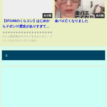
未分類
未分類
【STU48のくらコン】はじめか
金バエ亡くなりました
らドボン!!!歴史がありすぎてめ
...
っちゃ驚く２人 #stu48のくら
★★★★★★★★★★★★★★★★★★★★★★★★★★★★★★★★★★★★★
テレビ新広島がオススメするエンタメ、イ
コン #STU48 #高雄さやか #吉田
ベントなどのコンテンツをお...
彩良
s