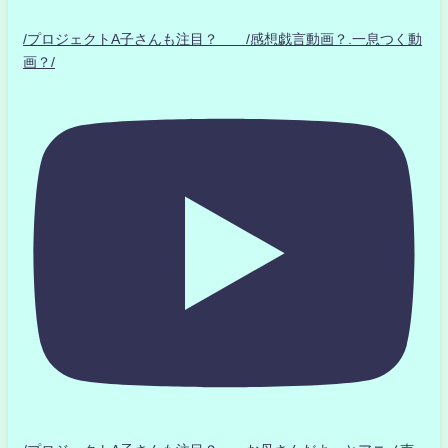
/プロジェクトA子さんも注目？ /感想戯言動画？.一息つく動
画？/