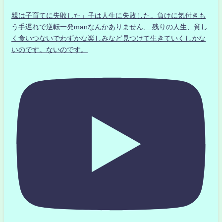
親は子育てに失敗した」子は人生に失敗した。負けに気付きも
う手遅れで逆転一発manなんかありません、 残りの人生、貧し
く食いつないでわずかな楽しみなど見つけて生きていくしかな
いのです。ないのです。