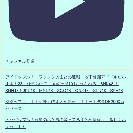
チャンネル登録
アイドッフル！ ワタクシ的まとめ速報 地下格闘アイドルだい
すき！23 ひうらのアニメ放送局101ちゃんねる BNK48 ！
SNH48！JKT48！MNL48！SGO48！GNZ48！STU48！SKE48
タダッフル！ネトゲ廃人的まとめ速報！！ネット乞食DE2000万
パワーズ！
・ハゲッフル！哀愁のハゲ男の髪ってるまとめ速報！！激しくハ
ゲっTEL？