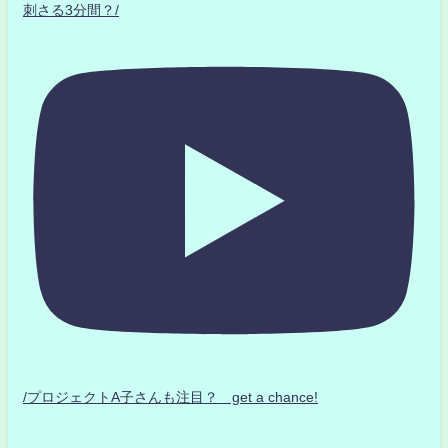
刺さる3分間？/
/プロジェクトA子さんも注目？ get a chance!