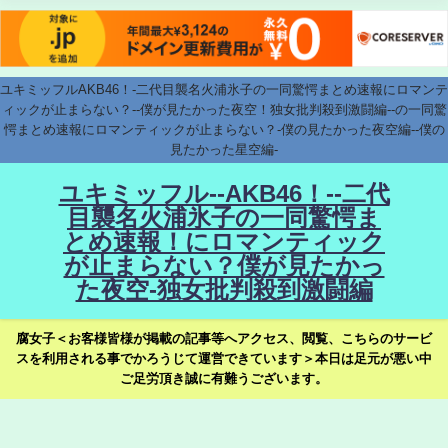
ユキミッフルAKB46！-二代目襲名火浦氷子の一同驚愕まとめ速報にロマンテ
ィックが止まらない？--僕が見たかった夜空！独女批判殺到激闘編--の一同驚
愕まとめ速報にロマンティックが止まらない？-僕の見たかった夜空編--僕の
見たかった星空編-
ユキミッフル--AKB46！--二代
目襲名火浦氷子の一同驚愕ま
とめ速報！にロマンティック
が止まらない？僕が見たかっ
た夜空-独女批判殺到激闘編
腐女子＜お客様皆様が掲載の記事等へアクセス、閲覧、こちらのサービ
スを利用される事でかろうじて運営できています＞本日は足元が悪い中
ご足労頂き誠に有難うございます。