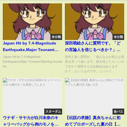
未分類
未分類
Japan Hit by 7.4-Magnitude
深田萌絵さんに質問です。「ど
Earthquake,Major Tsunami
の言論人を信じるべきか？」
Warning Issued for Ishikawa |
【深田萌絵TV】
Japan Hit by 7.4-Magnitude
意外と多い質問が、「色んな人が色んな意
Earthquake,Major Tsunami Warning Issued
見を言って迷います。誰を信じたらいいの
News18 Live | N18L
for...
ですか？深田さんのお勧めはあります
か？」というものです。ニッケイ...
スターダム
金バエ
ウナギ・サヤカが白川未奈のキ
【伝説の求婚】真央ちゃんに初
ャリーバッグから例のモノを発
めてプロポーズした夏の日【金