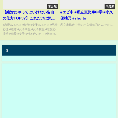
未分類
未分類
【絶対にやってはいけない告白
#エビ中 #私立恵比寿中学 #小久
の仕方TOP5?】これだけは気を
保柚乃 #shorts
つけてください。
#恋愛あるある #特徴 #女子あるある #男性
私立恵比寿中学の小久保柚乃さんです?...
心理 #嫉妬 #女子高生 #女子校生 #恋愛心
理学 #恋愛 #女子 #付き合いたて #教室 #...
s