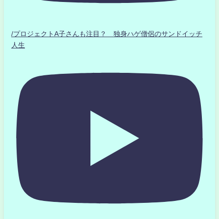
/プロジェクトA子さんも注目？ 独身ハゲ僧侶のサンドイッチ
人生