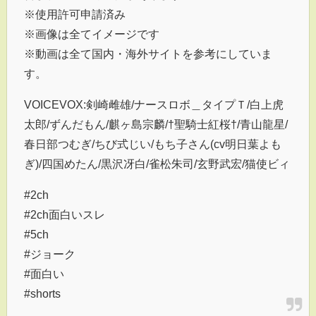
※使用許可申請済み
※画像は全てイメージです
※動画は全て国内・海外サイトを参考にしていま
す。
VOICEVOX:剣崎雌雄/ナースロボ＿タイプＴ/白上虎
太郎/ずんだもん/麒ヶ島宗麟/†聖騎士紅桜†/青山龍星/
春日部つむぎ/ちび式じい/もち子さん(cv明日葉よも
ぎ)/四国めたん/黒沢冴白/雀松朱司/玄野武宏/猫使ビィ
#2ch
#2ch面白いスレ
#5ch
#ジョーク
#面白い
#shorts