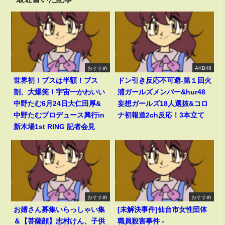
おすすめ
AKB48
世界初！ブスは半額！ブス
ドン引き反応不可避-第１回火
割、大爆笑！宇宙一かわいい
浦ガールズメンバー&hur48
中野たむ6月24日大仁田厚&
妄想ガールズ18人選抜&コロ
中野たむプロデュース興行in
ナ初報道2ch反応！3本立て
新木場1st RING 記者会見
おすすめ
おすすめ
お婿さん募集いらっしゃい集
[未解決事件]仙台市女性団体
＆【菩薩顔】志村けん、子供
職員殺害事件 -