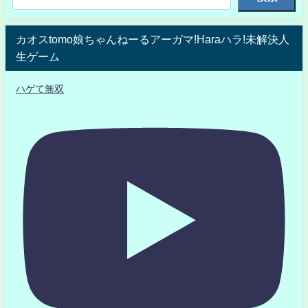
カオスtomo娘ちゃんねーるアーガマ!Haraハラ!未解決人
生ゲーム
ハゲて無双