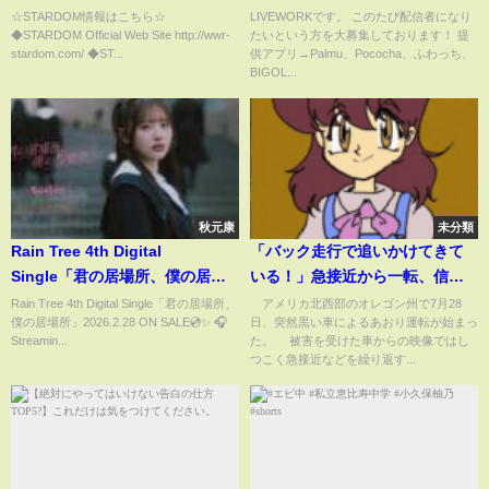
見してしまう
バエ】
☆STARDOM情報はこちら☆
LIVEWORKです。 このたび配信者になり
◆STARDOM Official Web Site http://wwr-
たいという方を大募集しております！ 提
stardom.com/ ◆ST...
供アプリ→Palmu、Pococha、ふわっち、
BIGOL...
秋元康
未分類
Rain Tree 4th Digital
「バック走行で追いかけてきて
Single「君の居場所、僕の居場
いる！」急接近から一転、信じ
所」Official Music Video
がたい体勢で2km近くあおり運
Rain Tree 4th Digital Single「君の居場所、
アメリカ北西部のオレゴン州で7月28
僕の居場所」2026.2.28 ON SALE💿✨ 🎧
日、突然黒い車によるあおり運転が始まっ
転…危険すぎる運転の様子と恐
Streamin...
た。 被害を受けた車からの映像ではし
怖の叫び声 アメリカ(ABEMA
つこく急接近などを繰り返す...
TIMES)