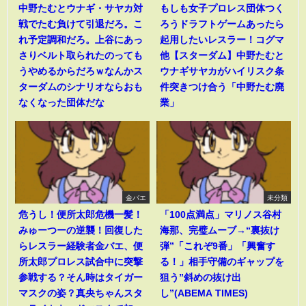
中野たむとウナギ・サヤカ対
もしも女子プロレス団体つく
戦でたむ負けて引退だろ。こ
ろうドラフトゲームあったら
れ予定調和だろ。上谷にあっ
起用したいレスラー！コグマ
さりベルト取られたのっても
他【スターダム】中野たむと
うやめるからだろｗなんかス
ウナギサヤカがハイリスク条
ターダムのシナリオならおも
件突きつけ合う「中野たむ廃
なくなった団体だな
業」
金バエ
未分類
危うし！便所太郎危機一髪！
「100点満点」マリノス谷村
みゅーつーの逆襲！回復した
海那、完璧ムーブ→“裏抜け
らレスラー経験者金バエ、便
弾”「これぞ9番」「興奮す
所太郎プロレス試合中に突撃
る！」相手守備のギャップを
参戦する？そん時はタイガー
狙う”斜めの抜け出
マスクの姿？真央ちゃんスタ
し”(ABEMA TIMES)