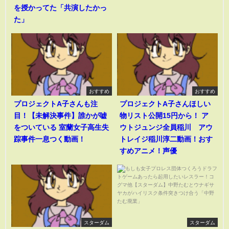
を授かってた「共演したかっ
た」
おすすめ
おすすめ
プロジェクトA子さんも注
プロジェクトA子さんほしい
目！【未解決事件】誰かが嘘
物リスト公開15円から！ ア
をついている 室蘭女子高生失
ウトジュンジ全員稲川 アウ
踪事件一息つく動画！
トレイジ稲川淳二動画！おす
すめアニメ！声優
スターダム
スターダム