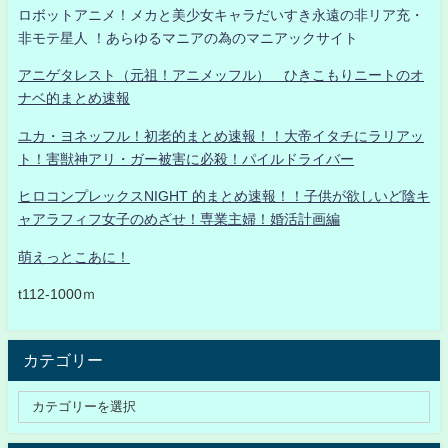
ロボットアニメ！メカと美少女キャラだいすき永遠の非リア充・
非モテ星人 ！あらゆるマニアの為のマニアックサイト
アニゲタレスト（元祖！アニメッフル） ひきこもりニートのオ
ナベ的まとめ速報
ユカ・ヨネッフル！初老的まとめ速報！！大帝イタチにラリアッ
ト！害獣神アリ・ガー被害に必殺！パイルドライバー
ヒロコンプレックスNIGHT 的まとめ速報！！子供が欲しいど陰キ
ャアラフィフ女子のめざせ！専業主婦！婚活計画編
萌えっとこあに！
t112-1000ｍ
カテゴリー