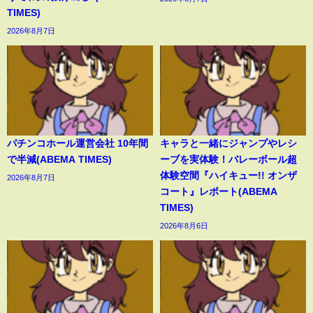
TIMES)
2026年8月7日
パチンコホール運営会社 10年間
キャラと一緒にジャンプやレシ
で半減(ABEMA TIMES)
ーブを実体験！バレーボール超
体験空間『ハイキュー!! オンザ
2026年8月7日
コート』レポート(ABEMA
TIMES)
2026年8月6日