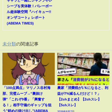
キャラと一緒にジャンプやレ
シーブを実体験！バレーボー
ル超体験空間『ハイキュー!!
オンザコート』レポート
(ABEMA TIMES)
未分類
の関連記事
「100点満点」マリノス谷村海
農家「消費税が1％になると、利
那、完璧ムーブ→“裏抜け
益が7%減るんだけど！？」
弾”「これぞ9番」「興奮す
【2chまとめ】【2chスレ】
る！」相手守備のギャップを狙
【5chスレ】
う”斜めの抜け出し”(ABEMA
2026年8月7日