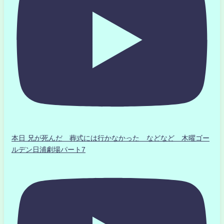
本日 兄が死んだ 葬式には行かなかった などなど 木曜ゴー
ルデン日浦劇場パート7