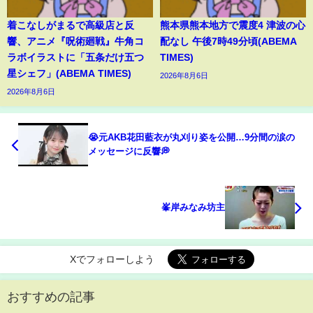
着こなしがまるで高級店と反
熊本県熊本地方で震度4 津波の心
響、アニメ『呪術廻戦』牛角コ
配なし 午後7時49分頃(ABEMA
ラボイラストに「五条だけ五つ
TIMES)
星シェフ」(ABEMA TIMES)
2026年8月6日
2026年8月6日
😭元AKB花田藍衣が丸刈り姿を公開…9分間の涙の
メッセージに反響💭
峯岸みなみ坊主
Xでフォローしよう
おすすめの記事