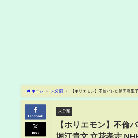
ホーム
未分類
【ホリエモン】不倫バレた篠田麻里子にア
未分類
Facebook
【ホリエモン】不倫バ
post
堀江貴文 立花孝志 N