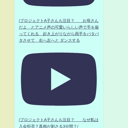
/プロジェクトA子さんも注目？ お母さん
だよ とアニメ声の可愛いらしい声で手を振
ってくれる 起き上がりながら両手をパタパ
タさせて 右へ左へと ダンスする
/プロジェクトA子さんも注目？ なぜ私は
入会拒否？真相が刺さる3分間？/