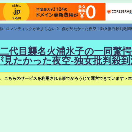
速報にロマンティックが止まらない？--僕が見たかった夜空！独女批判殺到激闘
！--二代目襲名火浦氷子の一同
見たかった夜空-独女批判殺到
、こちらのサービスを利用される事でかろうじて運営できています＞本