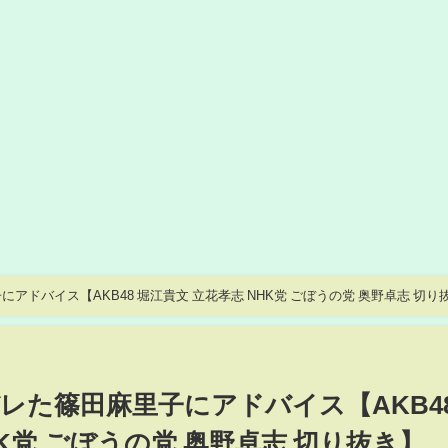
ドバイス【AKB48 堀江貴文 立花孝志 NHK党 ごぼうの党 奥野卓志 切り
レた篠田麻里子にアドバイス【AKB4
HK党 ごぼうの党 奥野卓志 切り抜き】