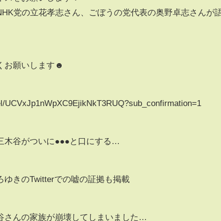
NHK党の立花孝志さん、ごぼうの党代表の奥野卓志さんが
くお願いします☻
nel/UCVxJp1nWpXC9EjikNkT3RUQ?sub_confirmation=1
木谷がついに●●●と口にする…
きのTwitterでの嘘の証拠も掲載
谷さんの家族が崩壊してしまいました…