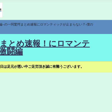
編--の一同驚愕まとめ速報にロマンティックが止まらない？-僕の
驚愕まとめ速報！にロマンテ
激闘編
日は足元が悪い中ご足労頂き誠に有難うございます。