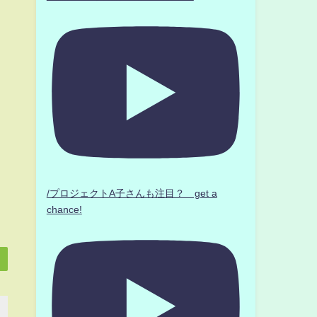
/プロジェクトA子さんも注目？ get a
chance!