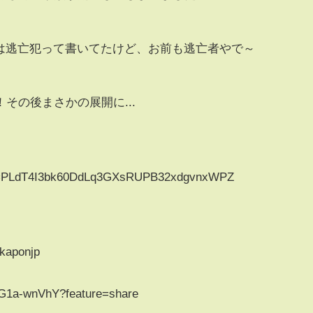
シーは逃亡犯って書いてたけど、お前も逃亡者やで～
その後まさかの展開に...
?list=PLdT4I3bk60DdLq3GXsRUPB32xdgvnxWPZ
akaponjp
b_G1a-wnVhY?feature=share