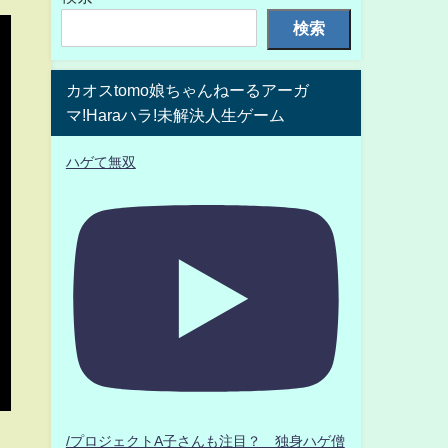
検索
カオスtomo娘ちゃんねーるアーガ
マ!Haraハラ!未解決人生ゲーム
ハゲて無双
/プロジェクトA子さんも注目？ 独身ハゲ僧