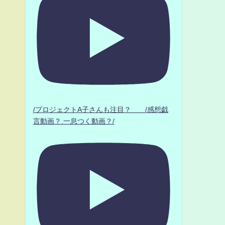
/プロジェクトA子さんも注目？ /感想戯
言動画？.一息つく動画？/