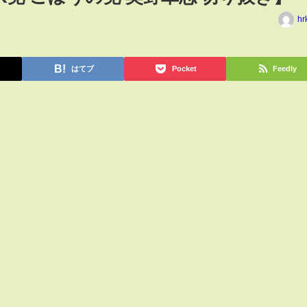
hr
はてブ
Pocket
Feedly