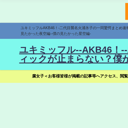
ユキミッフルAKB46！-二代目襲名火浦氷子の一同驚愕まとめ
見たかった夜空編--僕の見たかった星空編-
ユキミッフル--AKB46
ィックが止まらない？僕が
腐女子＜お客様皆様が掲載の記事等へアクセス、閲覧