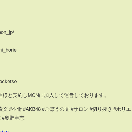
pon_jp/
mi_horie
ketse
信様と契約しMCNに加入して運営しております。
文 #不倫 #AKB48 #ごぼうの党 #サロン #切り抜き #ホリエ
志 #奥野卓志
rize