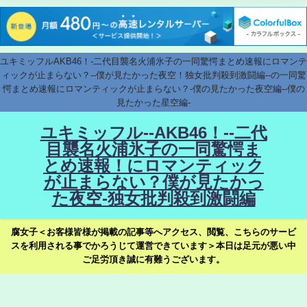
ユキミッフルAKB46！-二代目襲名火浦氷子の一同驚愕まとめ速報にロマンテ
ィックが止まらない？--僕が見たかった夜空！独女批判殺到激闘編--の一同驚
愕まとめ速報にロマンティックが止まらない？-僕の見たかった夜空編--僕の
見たかった星空編-
ユキミッフル--AKB46！--二代
目襲名火浦氷子の一同驚愕ま
とめ速報！にロマンティック
が止まらない？僕が見たかっ
た夜空-独女批判殺到激闘編
腐女子＜お客様皆様が掲載の記事等へアクセス、閲覧、こちらのサービ
スを利用される事でかろうじて運営できています＞本日は足元が悪い中
ご足労頂き誠に有難うございます。