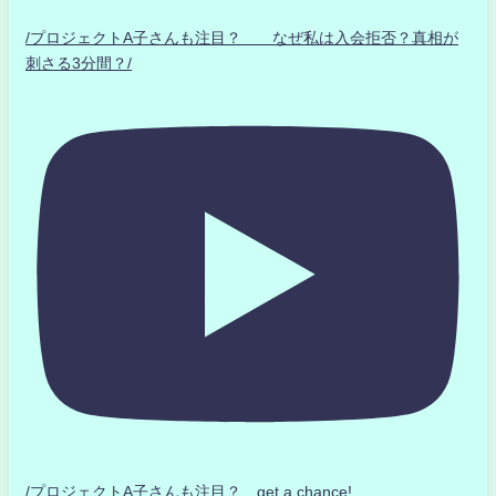
/プロジェクトA子さんも注目？ なぜ私は入会拒否？真相が
刺さる3分間？/
/プロジェクトA子さんも注目？ get a chance!