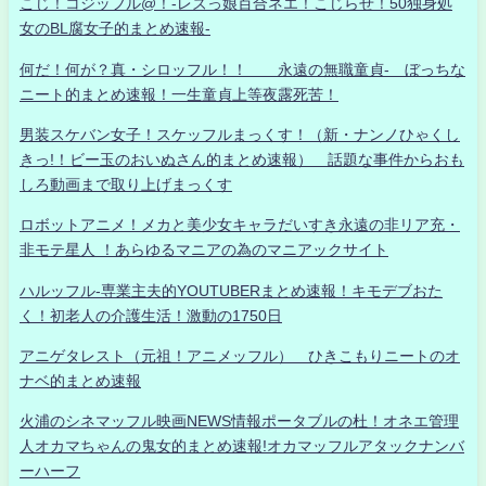
こじ！コジッフル@！-レズっ娘百合ネエ！こじらせ！50独身処
女のBL腐女子的まとめ速報-
何だ！何が？真・シロッフル！！ 永遠の無職童貞- ぼっちな
ニート的まとめ速報！一生童貞上等夜露死苦！
男装スケバン女子！スケッフルまっくす！（新・ナンノひゃくし
きっ!！ビー玉のおいぬさん的まとめ速報） 話題な事件からおも
しろ動画まで取り上げまっくす
ロボットアニメ！メカと美少女キャラだいすき永遠の非リア充・
非モテ星人 ！あらゆるマニアの為のマニアックサイト
ハルッフル-専業主夫的YOUTUBERまとめ速報！キモデブおた
く！初老人の介護生活！激動の1750日
アニゲタレスト（元祖！アニメッフル） ひきこもりニートのオ
ナベ的まとめ速報
火浦のシネマッフル映画NEWS情報ポータブルの杜！オネエ管理
人オカマちゃんの鬼女的まとめ速報!オカマッフルアタックナンバ
ーハーフ