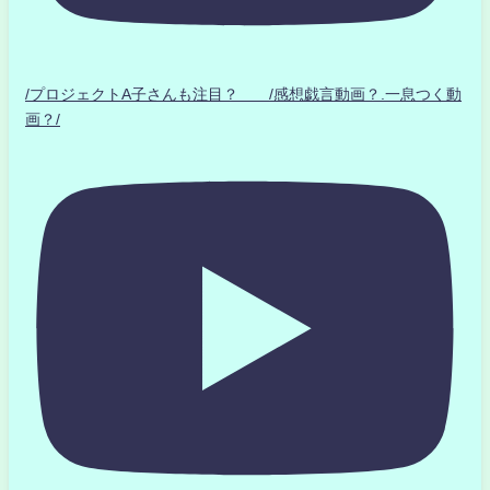
/プロジェクトA子さんも注目？ /感想戯言動画？.一息つく動
画？/