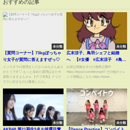
おすすめの記事
未分類
未分類
【質問コーナー】73kgぽっちゃ
広末涼子、鳥羽シェフと結婚
り女子が質問に答えますぜっ♡
へ 【#女優 #広末涼子 #鳥羽
周作 #結婚 #ダブル不倫 #キ
インスタでの質問をくださりみなさんあり
お得な情報を今だけ無料公開中
がとうです♡ もっと攻めた質問はまた今
https://tinyurl.com/hkvtvp47 その他のトレ
ャンドル・ジュン】
度取りますよんｗｗ 【デブ本気】クリス
ンド情報はこちら https://www...
マスに好きなだけ爆食したら...
未分類
未分類
AKB48 第21期生5名お披露目💗
【Dance Practice】コンペイト