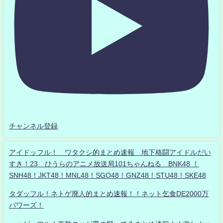
チャンネル登録
アイドッフル！ ワタクシ的まとめ速報 地下格闘アイドルだい
すき！23 ひうらのアニメ放送局101ちゃんねる BNK48 ！
SNH48！JKT48！MNL48！SGO48！GNZ48！STU48！SKE48
タダッフル！ネトゲ廃人的まとめ速報！！ネット乞食DE2000万
パワーズ！