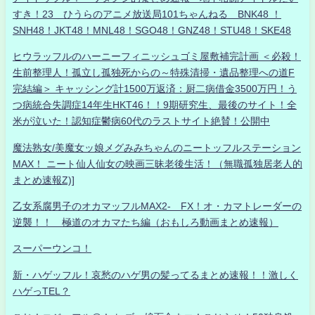
すき！23 ひうらのアニメ放送局101ちゃんねる BNK48 ！
SNH48！JKT48！MNL48！SGO48！GNZ48！STU48！SKE48
ヒウラッフルのハーニーフィニッシュゴミ屋敷補完計画 ＜必殺！
生前整理人！孤立し孤独死からの～特殊清掃・遺品整理への道F
完結編＞ キャッシング計1500万返済：厨二病借金3500万円！う
つ病統合失調症14年生HKT46！！9期研究生、最後のサイト！全
米が泣いた！認知症鬱病60代のラストサイト絶賛！公開中
魔法熟女/美魔女ッ娘メグみみちゃんのニートッフルステーション
MAX！ ニート仙人仙女の映画三昧老後生活！（無職孤独居老人的
まとめ速報Z)]
乙女系腐男子のオカマッフルMAX2- FX！オ・カマトレーダーの
逆襲！！ 極道のオカマたち編（おもしろ動画まとめ速報）
スーパーウンコ！
新・ハゲッフル！哀愁のハゲ男の髪ってるまとめ速報！！激しく
ハゲっTEL？