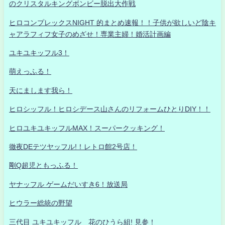
のクリスタルキングボンビー脱出大作戦
ヒロコンプレックスNIGHT 的まとめ速報！！子供が欲しいど陰キ
ャアラフィフ女子のめざせ！専業主婦！婚活計画編
ユキユキッフル3！
萌えっふる！
天にまします我ら！
ヒロシッフル！ヒロシデース山さんのリフォームひとりDIY！！
ヒロユキユキッフルMAX！スーパークッキング！
徹夜DEテツヤッフル!！レトロ館2号店！
剛Q超児ともっふる！
ヤナッフル ゲームだいすき6！放送局
ヒウラー総統の野望
三代目 ユキユキッフル 花のひうら組! 見参！