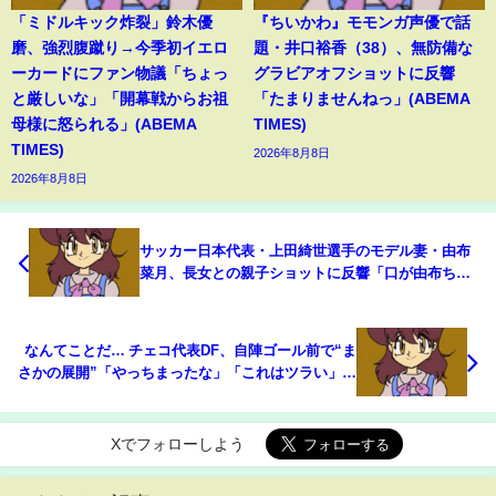
「ミドルキック炸裂」鈴木優
『ちいかわ』モモンガ声優で話
磨、強烈腹蹴り→今季初イエロ
題・井口裕香（38）、無防備な
ーカードにファン物議「ちょっ
グラビアオフショットに反響
と厳しいな」「開幕戦からお祖
「たまりませんねっ」(ABEMA
母様に怒られる」(ABEMA
TIMES)
TIMES)
2026年8月8日
2026年8月8日
サッカー日本代表・上田綺世選手のモデル妻・由布
菜月、長女との親子ショットに反響「口が由布ちゃ
んで目が上田選手」「2人のいいとこ取り」(ABEMA
TIMES)
なんてことだ… チェコ代表DF、自陣ゴール前で“ま
さかの展開”「やっちまったな」「これはツラい」相
手にボールが… “痛恨ミス”で失点シーン(ABEMA
TIMES)
Xでフォローしよう