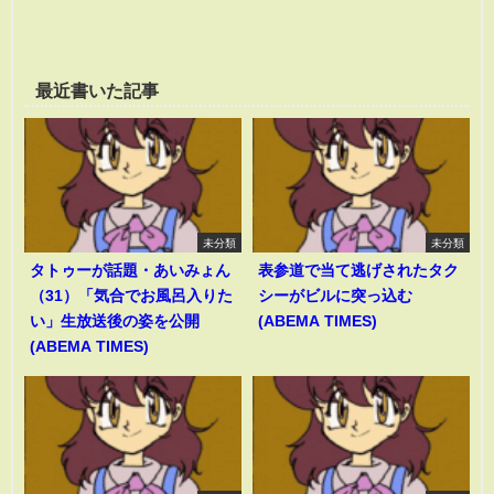
最近書いた記事
未分類
未分類
タトゥーが話題・あいみょん
表参道で当て逃げされたタク
（31）「気合でお風呂入りた
シーがビルに突っ込む
い」生放送後の姿を公開
(ABEMA TIMES)
(ABEMA TIMES)