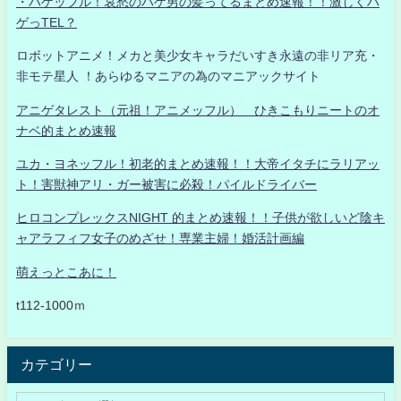
・ハゲッフル！哀愁のハゲ男の髪ってるまとめ速報！！激しくハ
ゲっTEL？
ロボットアニメ！メカと美少女キャラだいすき永遠の非リア充・
非モテ星人 ！あらゆるマニアの為のマニアックサイト
アニゲタレスト（元祖！アニメッフル） ひきこもりニートのオ
ナベ的まとめ速報
ユカ・ヨネッフル！初老的まとめ速報！！大帝イタチにラリアッ
ト！害獣神アリ・ガー被害に必殺！パイルドライバー
ヒロコンプレックスNIGHT 的まとめ速報！！子供が欲しいど陰キ
ャアラフィフ女子のめざせ！専業主婦！婚活計画編
萌えっとこあに！
t112-1000ｍ
カテゴリー