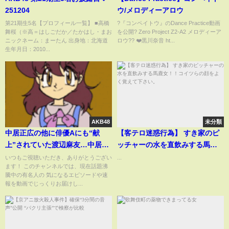
251204
ウ/メロディーアロウ
第21期生5名【プロフィール一覧】 ■高橋
?『コンペイトウ』のDance Practice動画
舞桜（※高＝はしごだか／たかはし・まお
を公開? Zero Project Z2-A2 メロディーア
ニックネーム：まーたん 出身地：北海道
ロウ?? ❤️黒川奈音 ht...
生年月日：2010...
AKB48
未分類
中居正広の他に俳優Aにも“献
【客テロ迷惑行為】 すき家のピ
上”されていた渡辺麻友…中居と
ッチャーの水を直飲みする馬鹿
の番組MCドタキャン騒動の裏に
女！！コイツらの顔をよく覚え
いつもご視聴いただき、ありがとうござい
...
ます！ このチャンネルでは、現在話題沸
あった出来事がヤバすぎ！
て下さい。
騰中の有名人の 気になるエピソードや速
報を動画でじっくりお届けし...