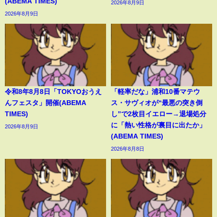
(ABEMA TIMES)
2026年8月9日
2026年8月9日
令和8年8月8日「TOKYOおうえ
「軽率だな」浦和10番マテウ
んフェスタ」開催(ABEMA
ス・サヴィオが“最悪の突き倒
TIMES)
し”で2枚目イエロー→退場処分
に「熱い性格が裏目に出たか」
2026年8月9日
(ABEMA TIMES)
2026年8月8日