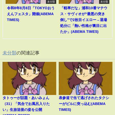
未分類
未分類
令和8年8月8日「TOKYOおう
「軽率だな」浦和10番マテウ
えんフェスタ」開催(ABEMA
ス・サヴィオが“最悪の突き
TIMES)
倒し”で2枚目イエロー→退場
処分に「熱い性格が裏目に出
たか」(ABEMA TIMES)
未分類
の関連記事
タトゥーが話題・あいみょん
表参道で当て逃げされたタクシ
（31）「気合でお風呂入りた
ーがビルに突っ込む(ABEMA
い」生放送後の姿を公開
TIMES)