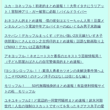
ユカ・ヨネッフル！初老的まとめ速報！！大帝イタチにラリアッ
ト！害獣神アリ・ガー被害に必殺！パイルドライバー
おネコさん的まとめ速報 僕の彼女はエリーちゃん人形！豆腐メ
ンタルメンヘラ電波中年アルバイターのぬいぐるみ男子末路編
スケバン！デカッフルまっくす（デカい強い2次元嫁だいすき子
供部屋おじさんヒロシ之古惑仔的まとめ速報）話題な動画取り上
げMAX！デカいは正義刑事編
アキヨッフル-！ネオニートスケ番長のエキストラ芸能情報局！
（子ども部屋おばさんの自宅警備員的まとめ速報）
[ヨシヨシロッフル-！！-素浪人勇者カツオンの未解決事件簿へよ
うこそYOUKO！のナンノ洋子のはなしは信じるな編）]
モリッフル！ 50代無職独身的まとめ速報！有益便利情報サイ
トの杜 モリッフル
ユキユキッフル2！ど底辺的一同驚愕騒然まとめ速報！超氷河期
世代！人生の強制ロスカットですべてを失ったキグナス氷子の愛