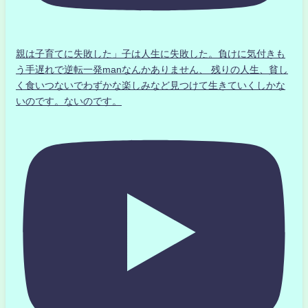
親は子育てに失敗した」子は人生に失敗した。負けに気付きも
う手遅れで逆転一発manなんかありません、 残りの人生、貧し
く食いつないでわずかな楽しみなど見つけて生きていくしかな
いのです。ないのです。