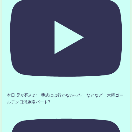
本日 兄が死んだ 葬式には行かなかった などなど 木曜ゴー
ルデン日浦劇場パート7