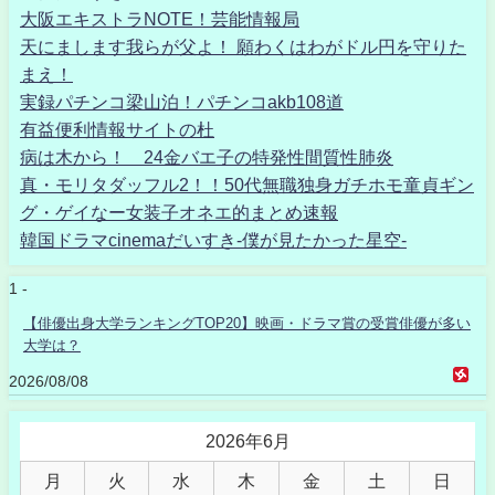
大阪エキストラNOTE！芸能情報局
天にまします我らが父よ！ 願わくはわがドル円を守りた
まえ！
実録パチンコ梁山泊！パチンコakb108道
有益便利情報サイトの杜
病は木から！ 24金バエ子の特発性間質性肺炎
真・モリタダッフル2！！50代無職独身ガチホモ童貞ギン
グ・ゲイなー女装子オネエ的まとめ速報
韓国ドラマcinemaだいすき-僕が見たかった星空-
1 -
【俳優出身大学ランキングTOP20】映画・ドラマ賞の受賞俳優が多い
大学は？
2026/08/08
2026年6月
月
火
水
木
金
土
日