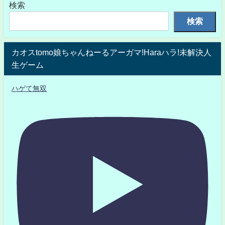
検索
検索
カオスtomo娘ちゃんねーるアーガマ!Haraハラ!未解決人
生ゲーム
ハゲて無双