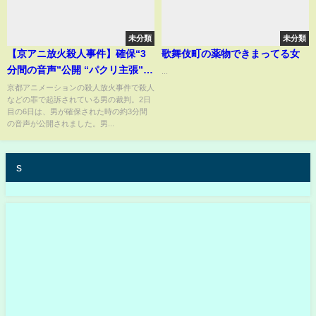
未分類
未分類
【京アニ放火殺人事件】確保“3
歌舞伎町の薬物できまってる女
分間の音声”公開 “パクリ主張”で
...
検察が比較
京都アニメーションの殺人放火事件で殺人
などの罪で起訴されている男の裁判。2日
目の6日は、男が確保された時の約3分間
の音声が公開されました。男...
s