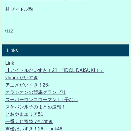
魁!!アイドル塾!
t112
Links
Link
【アイドルだいすき！2】「IDOL DAISUKI！」
vtuber だいすき
アニメだいすき！26-
オラシオンの競馬グランプリ
スーパーウンコウーマンT・子なし
スケバン氷子のまとめ速報！
とおやまエリア51
一番くじ福袋 だいすき
声優だいすき！26- bnk46