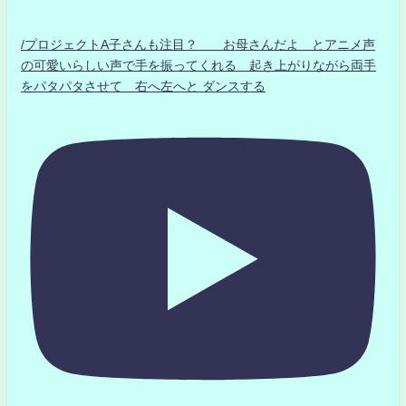
/プロジェクトA子さんも注目？ お母さんだよ とアニメ声
の可愛いらしい声で手を振ってくれる 起き上がりながら両手
をパタパタさせて 右へ左へと ダンスする