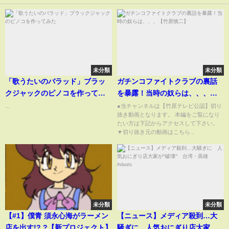
未分類
未分類
「歌うたいのバラッド」ブラッ
ガチンコファイトクラブの裏話
クジャックのピノコを作ってみ
を暴露！当時の奴らは、、、
た
【竹原慎二】
...
●当チャンネルは【竹原テレビ公認】切り
抜き動画となります。 本編をご覧になり
たい方は下記からアクセスして下さい。
▼切り抜き元の動画はこちら...
未分類
未分類
【#1】僕青 須永心海がラーメン
【ニュース】メディア殺到…大
店を出す!? ?【新プロジェクト】
騒ぎに 人気おにぎり店大家