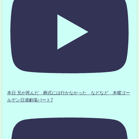
本日 兄が死んだ 葬式には行かなかった などなど 木曜ゴー
ルデン日浦劇場パート7