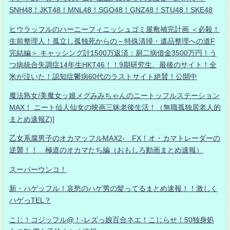
SNH48！JKT48！MNL48！SGO48！GNZ48！STU48！SKE48
ヒウラッフルのハーニーフィニッシュゴミ屋敷補完計画 ＜必殺！
生前整理人！孤立し孤独死からの～特殊清掃・遺品整理への道F
完結編＞ キャッシング計1500万返済：厨二病借金3500万円！う
つ病統合失調症14年生HKT46！！9期研究生、最後のサイト！全
米が泣いた！認知症鬱病60代のラストサイト絶賛！公開中
魔法熟女/美魔女ッ娘メグみみちゃんのニートッフルステーション
MAX！ ニート仙人仙女の映画三昧老後生活！（無職孤独居老人的
まとめ速報Z)]
乙女系腐男子のオカマッフルMAX2- FX！オ・カマトレーダーの
逆襲！！ 極道のオカマたち編（おもしろ動画まとめ速報）
スーパーウンコ！
新・ハゲッフル！哀愁のハゲ男の髪ってるまとめ速報！！激しく
ハゲっTEL？
こじ！コジッフル@！-レズっ娘百合ネエ！こじらせ！50独身処