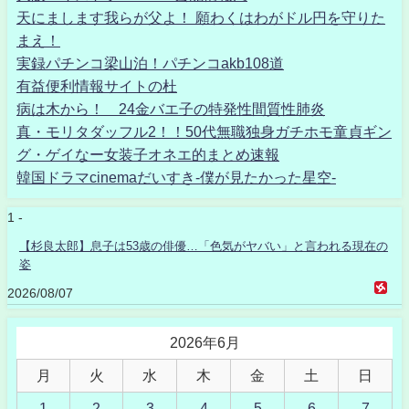
天にまします我らが父よ！ 願わくはわがドル円を守りた
まえ！
実録パチンコ梁山泊！パチンコakb108道
有益便利情報サイトの杜
病は木から！ 24金バエ子の特発性間質性肺炎
真・モリタダッフル2！！50代無職独身ガチホモ童貞ギン
グ・ゲイなー女装子オネエ的まとめ速報
韓国ドラマcinemaだいすき-僕が見たかった星空-
1 -
【杉良太郎】息子は53歳の俳優…「色気がヤバい」と言われる現在の
姿
2026/08/07
2026年6月
月
火
水
木
金
土
日
1
2
3
4
5
6
7