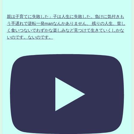
親は子育てに失敗した」子は人生に失敗した。負けに気付きも
う手遅れで逆転一発manなんかありません、 残りの人生、貧し
く食いつないでわずかな楽しみなど見つけて生きていくしかな
いのです。ないのです。