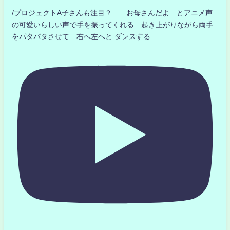
/プロジェクトA子さんも注目？ お母さんだよ とアニメ声
の可愛いらしい声で手を振ってくれる 起き上がりながら両手
をパタパタさせて 右へ左へと ダンスする