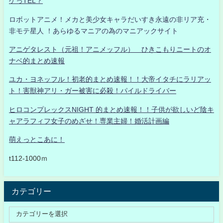
ゲっTEL？
ロボットアニメ！メカと美少女キャラだいすき永遠の非リア充・
非モテ星人 ！あらゆるマニアの為のマニアックサイト
アニゲタレスト（元祖！アニメッフル） ひきこもりニートのオ
ナベ的まとめ速報
ユカ・ヨネッフル！初老的まとめ速報！！大帝イタチにラリアッ
ト！害獣神アリ・ガー被害に必殺！パイルドライバー
ヒロコンプレックスNIGHT 的まとめ速報！！子供が欲しいど陰キ
ャアラフィフ女子のめざせ！専業主婦！婚活計画編
萌えっとこあに！
t112-1000ｍ
カテゴリー