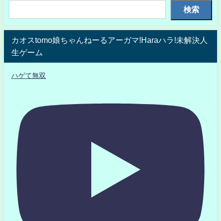
検索
カオスtomo娘ちゃんねーるアーガマ!Haraハラ!未解決人
生ゲーム
ハゲて無双