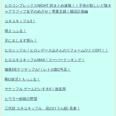
ヒロコンプレックスNIGHT 的まとめ速報！！子供が欲しいど陰キ
ャアラフィフ女子のめざせ！専業主婦！婚活計画編
ユキユキッフル3！
萌えっふる！
天にまします我ら！
ヒロシッフル！ヒロシデース山さんのリフォームひとりDIY！！
ヒロユキユキッフルMAX！スーパークッキング！
徹夜DEテツヤッフル!！レトロ館2号店！
剛Q超児ともっふる！
ヤナッフル ゲームだいすき6！放送局
ヒウラー総統の野望
三代目 ユキユキッフル 花のひうら組! 見参！