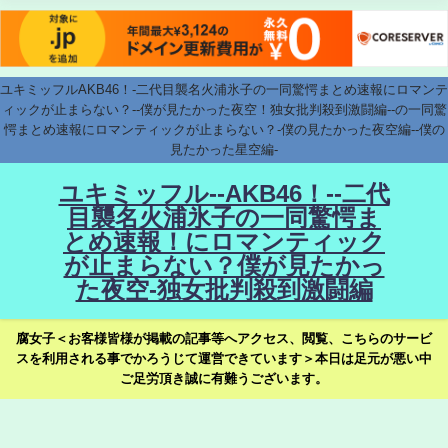
ユキミッフルAKB46！-二代目襲名火浦氷子の一同驚愕まとめ速報にロマンテ
ィックが止まらない？--僕が見たかった夜空！独女批判殺到激闘編--の一同驚
愕まとめ速報にロマンティックが止まらない？-僕の見たかった夜空編--僕の
見たかった星空編-
ユキミッフル--AKB46！--二代
目襲名火浦氷子の一同驚愕ま
とめ速報！にロマンティック
が止まらない？僕が見たかっ
た夜空-独女批判殺到激闘編
腐女子＜お客様皆様が掲載の記事等へアクセス、閲覧、こちらのサービ
スを利用される事でかろうじて運営できています＞本日は足元が悪い中
ご足労頂き誠に有難うございます。