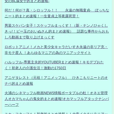
女のBL腐女子的まとめ速報-
何だ！何が？真・シロッフル！！ 永遠の無職童貞- ぼっちな
ニート的まとめ速報！一生童貞上等夜露死苦！
男装スケバン女子！スケッフルまっくす！（新・ナンノひゃくし
きっ!！ビー玉のおいぬさん的まとめ速報） 話題な事件からおも
しろ動画まで取り上げまっくす
ロボットアニメ！メカと美少女キャラだいすき永遠の非リア充・
非モテ星人 ！あらゆるマニアの為のマニアックサイト
ハルッフル-専業主夫的YOUTUBERまとめ速報！キモデブおた
く！初老人の介護生活！激動の1750日
アニゲタレスト（元祖！アニメッフル） ひきこもりニートのオ
ナベ的まとめ速報
火浦のシネマッフル映画NEWS情報ポータブルの杜！オネエ管理
人オカマちゃんの鬼女的まとめ速報!オカマッフルアタックナンバ
ーハーフ