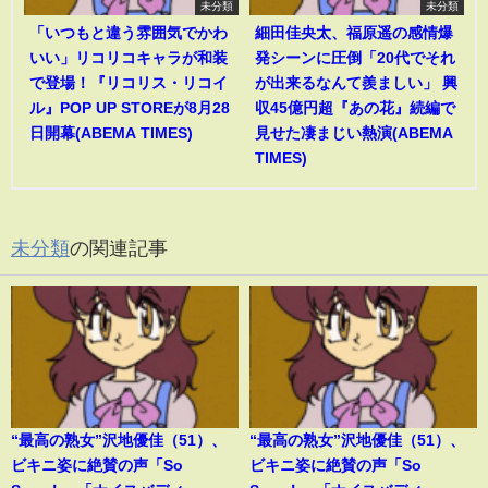
未分類
未分類
「いつもと違う雰囲気でかわ
細田佳央太、福原遥の感情爆
いい」リコリコキャラが和装
発シーンに圧倒「20代でそれ
で登場！『リコリス・リコイ
が出来るなんて羨ましい」 興
ル』POP UP STOREが8月28
収45億円超『あの花』続編で
日開幕(ABEMA TIMES)
見せた凄まじい熱演(ABEMA
TIMES)
未分類
の関連記事
“最高の熟女”沢地優佳（51）、
“最高の熟女”沢地優佳（51）、
ビキニ姿に絶賛の声「So
ビキニ姿に絶賛の声「So