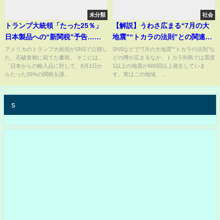
未分類
社会
トランプ大統領「たった25％」
【解説】うわさ広まる“7月の大
日本製品への“新関税”予告…石
地震”“トカラの法則”との関連
破首相「誠に遺憾」 日本企業
は？ トカラ列島で600回以上の
アメリカのトランプ大統領がSNSで公開し
SNSなどで“7月の大地震”“トカラの法則”な
た、石破首相に宛てた書簡。 そこには、
どの噂が広まるなか、トカラ列島では震度
は“脱アメリカ”や独自商品で対
地震 震度4多発
「日本からの輸入品に対して、8月1日か
1以上の地震が600回以上発生していま
抗も
らたった25%の関税を課...
す。実はこの地域、...
s