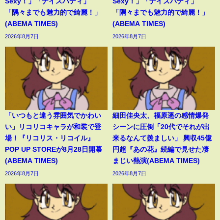
Sexy！」「ナイスバディ」
Sexy！」「ナイスバディ」
「隅々までも魅力的で綺麗！」
「隅々までも魅力的で綺麗！」
(ABEMA TIMES)
(ABEMA TIMES)
2026年8月7日
2026年8月7日
「いつもと違う雰囲気でかわい
細田佳央太、福原遥の感情爆発
い」リコリコキャラが和装で登
シーンに圧倒「20代でそれが出
場！『リコリス・リコイル』
来るなんて羨ましい」 興収45億
POP UP STOREが8月28日開幕
円超『あの花』続編で見せた凄
(ABEMA TIMES)
まじい熱演(ABEMA TIMES)
2026年8月7日
2026年8月7日