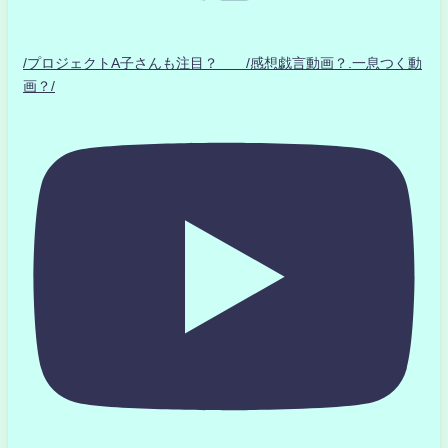
/プロジェクトA子さんも注目？ /感想戯言動画？.一息つく動
画？/