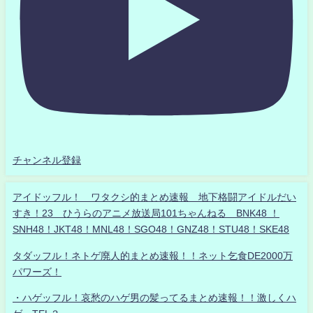
チャンネル登録
アイドッフル！ ワタクシ的まとめ速報 地下格闘アイドルだい
すき！23 ひうらのアニメ放送局101ちゃんねる BNK48 ！
SNH48！JKT48！MNL48！SGO48！GNZ48！STU48！SKE48
タダッフル！ネトゲ廃人的まとめ速報！！ネット乞食DE2000万
パワーズ！
・ハゲッフル！哀愁のハゲ男の髪ってるまとめ速報！！激しくハ