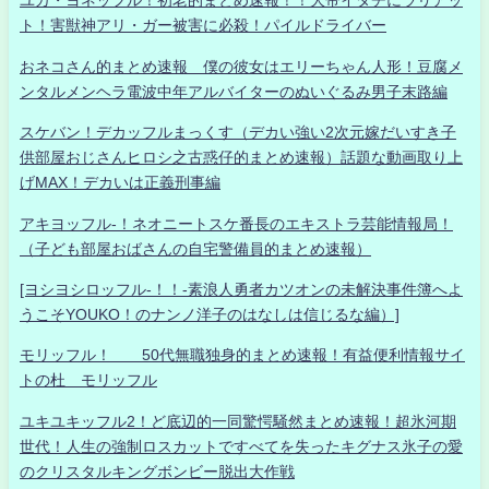
ユカ・ヨネッフル！初老的まとめ速報！！大帝イタチにラリアッ
ト！害獣神アリ・ガー被害に必殺！パイルドライバー
おネコさん的まとめ速報 僕の彼女はエリーちゃん人形！豆腐メ
ンタルメンヘラ電波中年アルバイターのぬいぐるみ男子末路編
スケバン！デカッフルまっくす（デカい強い2次元嫁だいすき子
供部屋おじさんヒロシ之古惑仔的まとめ速報）話題な動画取り上
げMAX！デカいは正義刑事編
アキヨッフル-！ネオニートスケ番長のエキストラ芸能情報局！
（子ども部屋おばさんの自宅警備員的まとめ速報）
[ヨシヨシロッフル-！！-素浪人勇者カツオンの未解決事件簿へよ
うこそYOUKO！のナンノ洋子のはなしは信じるな編）]
モリッフル！ 50代無職独身的まとめ速報！有益便利情報サイ
トの杜 モリッフル
ユキユキッフル2！ど底辺的一同驚愕騒然まとめ速報！超氷河期
世代！人生の強制ロスカットですべてを失ったキグナス氷子の愛
のクリスタルキングボンビー脱出大作戦