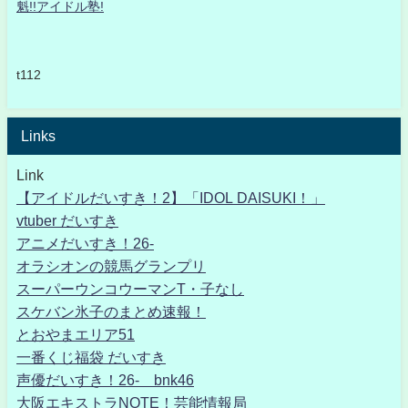
魁!!アイドル塾!
t112
Links
Link
【アイドルだいすき！2】「IDOL DAISUKI！」
vtuber だいすき
アニメだいすき！26-
オラシオンの競馬グランプリ
スーパーウンコウーマンT・子なし
スケバン氷子のまとめ速報！
とおやまエリア51
一番くじ福袋 だいすき
声優だいすき！26- bnk46
大阪エキストラNOTE！芸能情報局