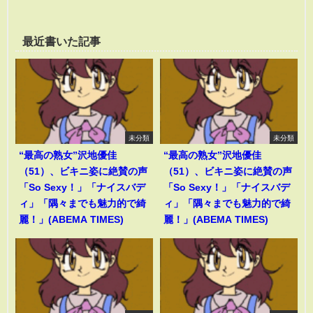
最近書いた記事
未分類
未分類
“最高の熟女”沢地優佳
“最高の熟女”沢地優佳
（51）、ビキニ姿に絶賛の声
（51）、ビキニ姿に絶賛の声
「So Sexy！」「ナイスバデ
「So Sexy！」「ナイスバデ
ィ」「隅々までも魅力的で綺
ィ」「隅々までも魅力的で綺
麗！」(ABEMA TIMES)
麗！」(ABEMA TIMES)