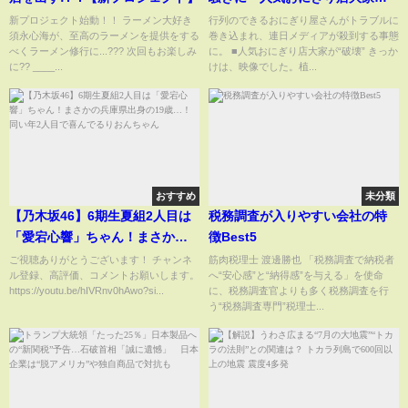
が“破壊” 台湾・高雄 #shorts
新プロジェクト始動！！ ラーメン大好き
行列のできるおにぎり屋さんがトラブルに
須永心海が、至高のラーメンを提供をする
巻き込まれ、連日メディアが殺到する事態
べくラーメン修行に...??‍? 次回もお楽しみ
に。 ■人気おにぎり店大家が“破壊” きっか
に?? ____...
けは、映像でした。植...
おすすめ
未分類
【乃木坂46】6期生夏組2人目は
税務調査が入りやすい会社の特
「愛宕心響」ちゃん！まさかの
徴Best5
兵庫県出身の19歳…！同い年2人
ご視聴ありがとうございます！ チャンネ
筋肉税理士 渡邊勝也 「税務調査で納税者
ル登録、高評価、コメントお願いします。
へ“安心感”と“納得感”を与える」を使命
目で喜んでるりおんちゃん
https://youtu.be/hIVRnv0hAwo?si...
に、税務調査官よりも多く税務調査を行
う“税務調査専門”税理士...