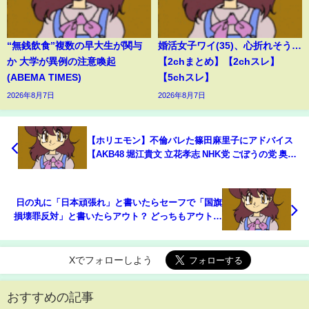
“無銭飲食”複数の早大生が関与
婚活女子ワイ(35)、心折れそう…
か 大学が異例の注意喚起
【2chまとめ】【2chスレ】
(ABEMA TIMES)
【5chスレ】
2026年8月7日
2026年8月7日
【ホリエモン】不倫バレた篠田麻里子にアドバイス
【AKB48 堀江貴文 立花孝志 NHK党 ごぼうの党 奥野
卓志 切り抜き】
日の丸に「日本頑張れ」と書いたらセーフで「国旗
損壊罪反対」と書いたらアウト？ どっちもアウト？
中道議員が追及(ABEMA TIMES)
Xでフォローしよう
おすすめの記事