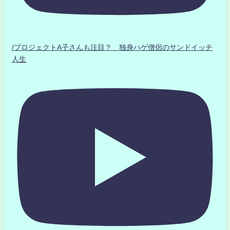
/プロジェクトA子さんも注目？ 独身ハゲ僧侶のサンドイッチ
人生