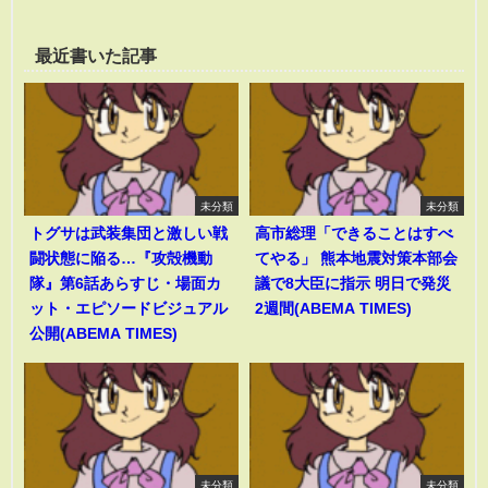
最近書いた記事
未分類
未分類
トグサは武装集団と激しい戦
高市総理「できることはすべ
闘状態に陥る…『攻殻機動
てやる」 熊本地震対策本部会
隊』第6話あらすじ・場面カ
議で8大臣に指示 明日で発災
ット・エピソードビジュアル
2週間(ABEMA TIMES)
公開(ABEMA TIMES)
未分類
未分類