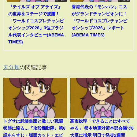
『テイルズ オブ アライズ』
香港代表の『モンハン』コス
の世界をステージで披露！
がグランドチャンピオンに！
「ワールドコスプレチャンピ
「ワールドコスプレチャンピ
オンシップ2026」3位ブラジ
オンシップ2026」レポート
ル代表インタビュー(ABEMA
(ABEMA TIMES)
TIMES)
未分類
の関連記事
トグサは武装集団と激しい戦闘
高市総理「できることはすべて
状態に陥る…『攻殻機動隊』第6
やる」 熊本地震対策本部会議で8
話あらすじ・場面カット・エピ
大臣に指示 明日で発災2週間