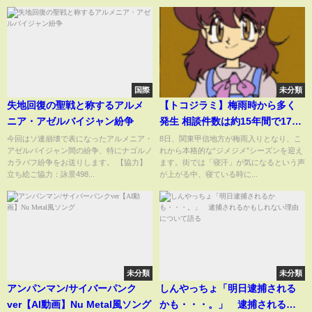
国際
未分類
失地回復の聖戦と称するアルメ
【トコジラミ】梅雨時から多く
ニア・アゼルバイジャン紛争
発生 相談件数は約15年間で17倍
以上に
今回はソ連崩壊で表になったアルメニア・
8日、関東甲信地方が梅雨入りとなり、こ
アゼルバイジャン間の紛争、特にナゴルノ
れから本格的な“ジメジメ”シーズンを迎え
カラバフ紛争をお送りします。 【協力】
ます。街では「寝汗」が気になるという声
立ち絵ご協力：詠景498...
が上がる中、寝ている時に...
未分類
未分類
アンパンマン/サイバーパンク
しんやっちょ「明日逮捕される
ver【AI動画】Nu Metal風ソング
かも・・・。」 逮捕されるか