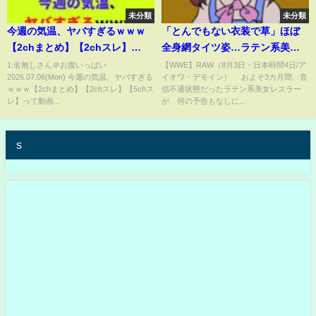
未分類
未分類
今週の気温、ヤバすぎるｗｗｗ
「とんでもない衣装で草」ほぼ
【2chまとめ】【2chスレ】
全身網タイツ姿…ラテン系美女
【5chスレ】
レスラーの電撃復帰が話題「え
1:名無しさん＠お腹いっぱい
【WWE】RAW（8月3日・日本時間4日/ア
2026.07.06(Mon) 今週の気温、ヤバすぎる
イオワ・デモイン） およそ3カ月間、音
らいセクシー」(ABEMA TIMES)
ｗｗｗ【2chまとめ】【2chスレ】【5chス
信不通状態だったラテン系美女レスラー
レ】って動画...
が、何の予告もなしに...
s