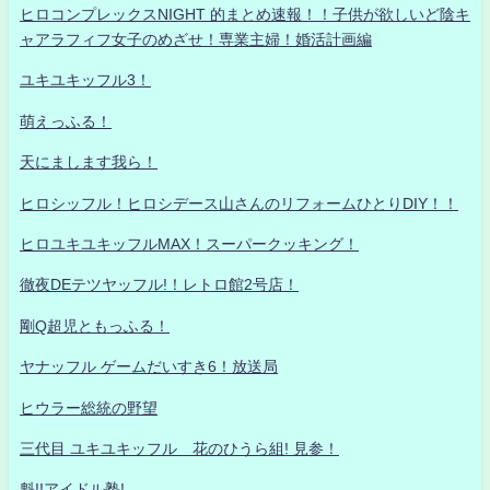
ヒロコンプレックスNIGHT 的まとめ速報！！子供が欲しいど陰キ
ャアラフィフ女子のめざせ！専業主婦！婚活計画編
ユキユキッフル3！
萌えっふる！
天にまします我ら！
ヒロシッフル！ヒロシデース山さんのリフォームひとりDIY！！
ヒロユキユキッフルMAX！スーパークッキング！
徹夜DEテツヤッフル!！レトロ館2号店！
剛Q超児ともっふる！
ヤナッフル ゲームだいすき6！放送局
ヒウラー総統の野望
三代目 ユキユキッフル 花のひうら組! 見参！
魁!!アイドル塾!