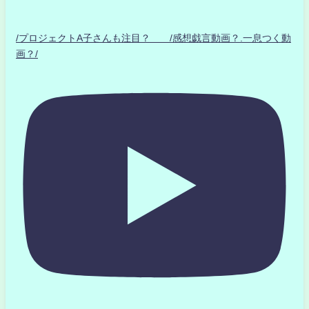
/プロジェクトA子さんも注目？ /感想戯言動画？.一息つく動
画？/