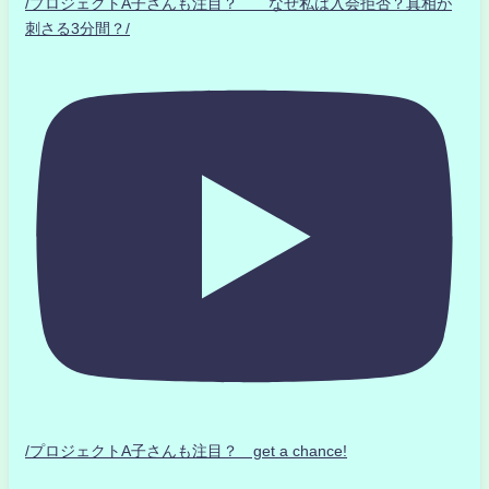
/プロジェクトA子さんも注目？ なぜ私は入会拒否？真相が
刺さる3分間？/
/プロジェクトA子さんも注目？ get a chance!