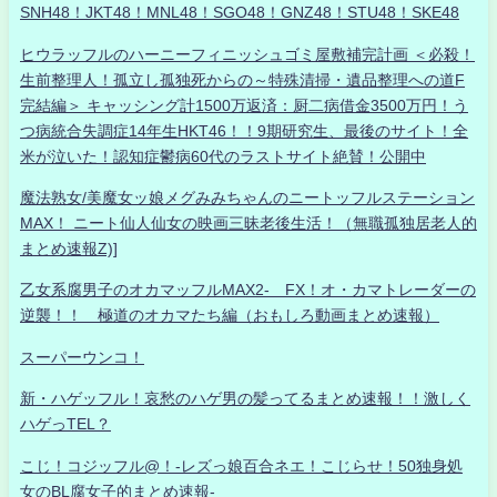
SNH48！JKT48！MNL48！SGO48！GNZ48！STU48！SKE48
ヒウラッフルのハーニーフィニッシュゴミ屋敷補完計画 ＜必殺！
生前整理人！孤立し孤独死からの～特殊清掃・遺品整理への道F
完結編＞ キャッシング計1500万返済：厨二病借金3500万円！う
つ病統合失調症14年生HKT46！！9期研究生、最後のサイト！全
米が泣いた！認知症鬱病60代のラストサイト絶賛！公開中
魔法熟女/美魔女ッ娘メグみみちゃんのニートッフルステーション
MAX！ ニート仙人仙女の映画三昧老後生活！（無職孤独居老人的
まとめ速報Z)]
乙女系腐男子のオカマッフルMAX2- FX！オ・カマトレーダーの
逆襲！！ 極道のオカマたち編（おもしろ動画まとめ速報）
スーパーウンコ！
新・ハゲッフル！哀愁のハゲ男の髪ってるまとめ速報！！激しく
ハゲっTEL？
こじ！コジッフル@！-レズっ娘百合ネエ！こじらせ！50独身処
女のBL腐女子的まとめ速報-