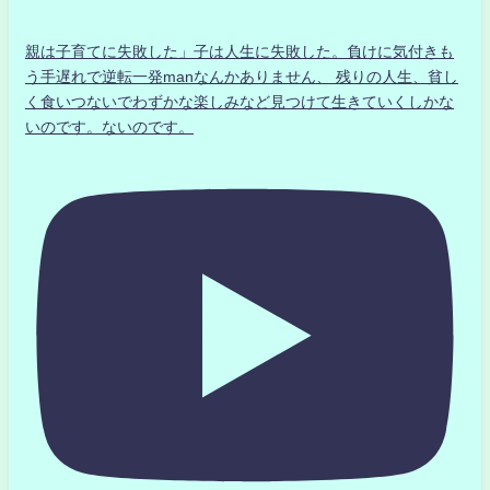
親は子育てに失敗した」子は人生に失敗した。負けに気付きも
う手遅れで逆転一発manなんかありません、 残りの人生、貧し
く食いつないでわずかな楽しみなど見つけて生きていくしかな
いのです。ないのです。