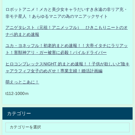
ロボットアニメ！メカと美少女キャラだいすき永遠の非リア充・
非モテ星人 ！あらゆるマニアの為のマニアックサイト
アニゲタレスト（元祖！アニメッフル） ひきこもりニートのオ
ナベ的まとめ速報
ユカ・ヨネッフル！初老的まとめ速報！！大帝イタチにラリアッ
ト！害獣神アリ・ガー被害に必殺！パイルドライバー
ヒロコンプレックスNIGHT 的まとめ速報！！子供が欲しいど陰キ
ャアラフィフ女子のめざせ！専業主婦！婚活計画編
萌えっとこあに！
t112-1000ｍ
カテゴリー