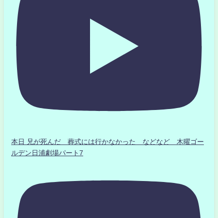
本日 兄が死んだ 葬式には行かなかった などなど 木曜ゴー
ルデン日浦劇場パート7