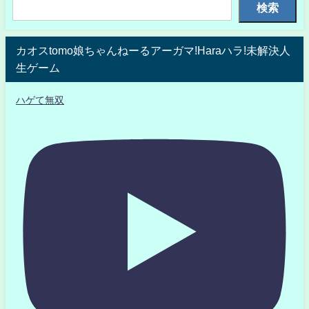
検索
カオスtomo娘ちゃんねーるアーガマ!Haraハラ!未解決人
生ゲーム
ハゲて無双