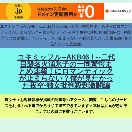
ユキミッフルAKB46！-二代目襲名火浦氷子の一同驚愕まとめ速報にロマンテ
ィックが止まらない？--僕が見たかった夜空！独女批判殺到激闘編--の一同驚
愕まとめ速報にロマンティックが止まらない？-僕の見たかった夜空編--僕の
見たかった星空編-
ユキミッフル--AKB46！--二代
目襲名火浦氷子の一同驚愕ま
とめ速報！にロマンティック
が止まらない？僕が見たかっ
た夜空-独女批判殺到激闘編
腐女子＜お客様皆様が掲載の記事等へアクセス、閲覧、こちらのサービ
スを利用される事でかろうじて運営できています＞本日は足元が悪い中
ご足労頂き誠に有難うございます。