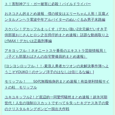
ト！害獣神アリ・ガー被害に必殺！パイルドライバー
おネコさん的まとめ速報 僕の彼女はエリーちゃん人形！豆腐メ
ンタルメンヘラ電波中年アルバイターのぬいぐるみ男子末路編
スケバン！デカッフルまっくす（デカい強い2次元嫁だいすき子
供部屋おじさんヒロシ之古惑仔的まとめ速報）話題な動画取り上
げMAX！デカいは正義刑事編
アキヨッフル-！ネオニートスケ番長のエキストラ芸能情報局！
（子ども部屋おばさんの自宅警備員的まとめ速報）
[ヨシヨシロッフル-！！-素浪人勇者カツオンの未解決事件簿へよ
うこそYOUKO！のナンノ洋子のはなしは信じるな編）]
モリッフル！ 50代無職独身的まとめ速報！有益便利情報サイ
トの杜 モリッフル
ユキユキッフル2！ど底辺的一同驚愕騒然まとめ速報！超氷河期
世代！人生の強制ロスカットですべてを失ったキグナス氷子の愛
のクリスタルキングボンビー脱出大作戦