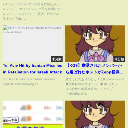
もしれない理由について語る
われらがアンパンマンの曲を歌詞を少しア
...
レンジし、 サイバーパンク風な動画にア
レンジしてみました。 --歌詞-- 何のために
生まれて Why ...
未分類
未分類
Tel Aviv Hit by Iranian Missiles
【KG9】厳選されたメンバーか
in Retaliation for Israeli Attack
ら選ばれたホストがZepp横浜で
ライブするので潜入したゾ
Iran fired hundreds of ballistic missiles
見てくれてありがとう！ @kgproduce786
against Israel following an ...
◆歌舞伎町の空は白い。◆ KGプロデュー
【@kgproduce786 】
スの歌舞伎町最大級ホストクラブ
「HAREM 総本...