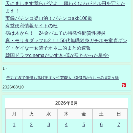
天にまします我らが父よ！ 願わくはわがドル円を守りた
まえ！
実録パチンコ梁山泊！パチンコakb108道
有益便利情報サイトの杜
病は木から！ 24金バエ子の特発性間質性肺炎
真・モリタダッフル2！！50代無職独身ガチホモ童貞ギン
グ・ゲイなー女装子オネエ的まとめ速報
韓国ドラマcinemaだいすき-僕が見たかった星空-
1 -
デ力すぎて俳優も逃げ出す女性芸能人TOP3 #ゆうちゃみ #菜々緒
2026/08/10
2026年6月
月
火
水
木
金
土
日
1
2
3
4
5
6
7