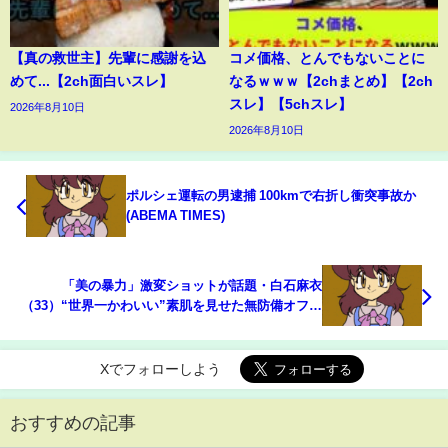
【真の救世主】先輩に感謝を込
コメ価格、とんでもないことに
めて...【2ch面白いスレ】
なるｗｗｗ【2chまとめ】【2ch
スレ】【5chスレ】
2026年8月10日
2026年8月10日
ポルシェ運転の男逮捕 100kmで右折し衝突事故か
(ABEMA TIMES)
「美の暴力」激変ショットが話題・白石麻衣
（33）“世界一かわいい”素肌を見せた無防備オフシ
ョットにファン「痩せましたか？」「アップに耐え
うる美しさ」(ABEMA TIMES)
Xでフォローしよう
おすすめの記事