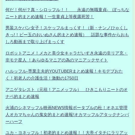
何だ！何が？真・シロッフル！！ 永遠の無職童貞- ぼっちな
ニート的まとめ速報！一生童貞上等夜露死苦！
男装スケバン女子！スケッフルまっくす！（新・ナンノひゃくし
きっ!！ビー玉のおいぬさん的まとめ速報） 話題な事件からおも
しろ動画まで取り上げまっくす
ロボットアニメ！メカと美少女キャラだいすき永遠の非リア充・
非モテ星人 ！あらゆるマニアの為のマニアックサイト
ハルッフル-専業主夫的YOUTUBERまとめ速報！キモデブおた
く！初老人の介護生活！激動の1750日
アニゲタレスト（元祖！アニメッフル） ひきこもりニートのオ
ナベ的まとめ速報
火浦のシネマッフル映画NEWS情報ポータブルの杜！オネエ管理
人オカマちゃんの鬼女的まとめ速報!オカマッフルアタックナンバ
ーハーフ
ユカ・ヨネッフル！初老的まとめ速報！！大帝イタチにラリアッ