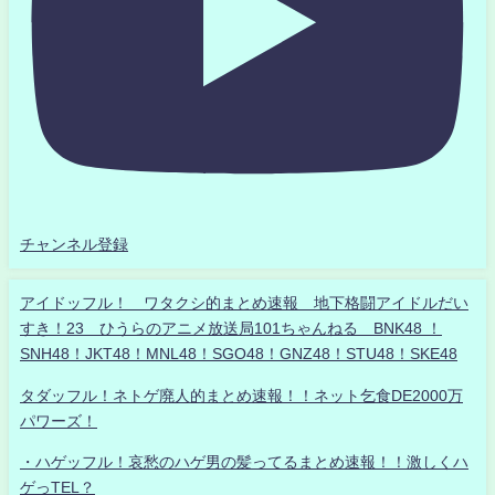
チャンネル登録
アイドッフル！ ワタクシ的まとめ速報 地下格闘アイドルだい
すき！23 ひうらのアニメ放送局101ちゃんねる BNK48 ！
SNH48！JKT48！MNL48！SGO48！GNZ48！STU48！SKE48
タダッフル！ネトゲ廃人的まとめ速報！！ネット乞食DE2000万
パワーズ！
・ハゲッフル！哀愁のハゲ男の髪ってるまとめ速報！！激しくハ
ゲっTEL？