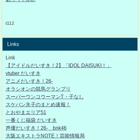
t112
Links
Link
【アイドルだいすき！2】「IDOL DAISUKI！」
vtuber だいすき
アニメだいすき！26-
オラシオンの競馬グランプリ
スーパーウンコウーマンT・子なし
スケバン氷子のまとめ速報！
とおやまエリア51
一番くじ福袋 だいすき
声優だいすき！26- bnk46
大阪エキストラNOTE！芸能情報局