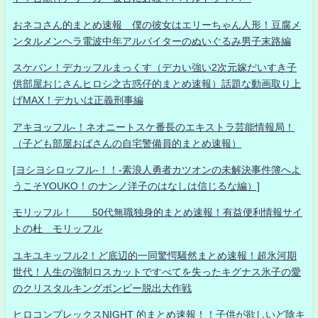
おネコさん的まとめ速報 僕の彼女はエリーちゃん人形！豆腐メ
ンタルメンヘラ電波中年アルバイターのぬいぐるみ男子末路編
スケバン！デカッフルまっくす（デカい強い2次元嫁だいすき子
供部屋おじさんヒロシ之古惑仔的まとめ速報）話題な動画取り上
げMAX！デカいは正義刑事編
アキヨッフル-！ネオニートスケ番長のエキストラ芸能情報局！
（子ども部屋おばさんの自宅警備員的まとめ速報）
[ヨシヨシロッフル-！！-素浪人勇者カツオンの未解決事件簿へよ
うこそYOUKO！のナンノ洋子のはなしは信じるな編）]
モリッフル！ 50代無職独身的まとめ速報！有益便利情報サイ
トの杜 モリッフル
ユキユキッフル2！ど底辺的一同驚愕騒然まとめ速報！超氷河期
世代！人生の強制ロスカットですべてを失ったキグナス氷子の愛
のクリスタルキングボンビー脱出大作戦
ヒロコンプレックスNIGHT 的まとめ速報！！子供が欲しいど陰キ