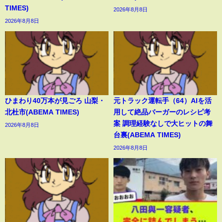
TIMES)
2026年8月8日
2026年8月8日
ひまわり40万本が見ごろ 山梨・
元トラック運転手（64）AIを活
北杜市(ABEMA TIMES)
用して絶品バーガーのレシピ考
案 調理経験なしで大ヒットの舞
2026年8月8日
台裏(ABEMA TIMES)
2026年8月8日