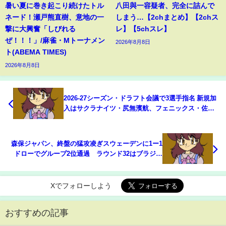
暑い夏に巻き起こり続けたトル
八田與一容疑者、完全に詰んで
ネード！瀬戸熊直樹、意地の一
しまう…【2chまとめ】【2chス
撃に大興奮「しびれる
レ】【5chスレ】
ぜ！！！」/麻雀・Mトーナメン
2026年8月8日
ト(ABEMA TIMES)
2026年8月8日
2026-27シーズン・ドラフト会議で3選手指名 新規加
入はサクラナイツ・尻無濱航、フェニックス・佐野
ひなこ パイレーツ・朝倉康心はリーグ初の“古巣復
帰”/麻雀・Mリーグ(ABEMA TIMES)
森保ジャパン、終盤の猛攻凌ぎスウェーデンに1ー1
ドローでグループ2位通過 ラウンド32はブラジル
と激突 長友佑都は日本史上初の5大会連続出場
(ABEMA TIMES)
Xでフォローしよう
おすすめの記事