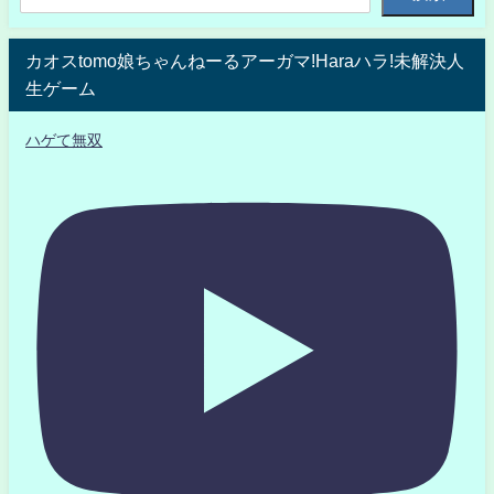
カオスtomo娘ちゃんねーるアーガマ!Haraハラ!未解決人
生ゲーム
ハゲて無双