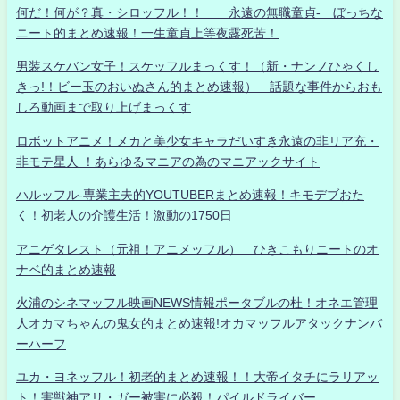
何だ！何が？真・シロッフル！！ 永遠の無職童貞- ぼっちな
ニート的まとめ速報！一生童貞上等夜露死苦！
男装スケバン女子！スケッフルまっくす！（新・ナンノひゃくし
きっ!！ビー玉のおいぬさん的まとめ速報） 話題な事件からおも
しろ動画まで取り上げまっくす
ロボットアニメ！メカと美少女キャラだいすき永遠の非リア充・
非モテ星人 ！あらゆるマニアの為のマニアックサイト
ハルッフル-専業主夫的YOUTUBERまとめ速報！キモデブおた
く！初老人の介護生活！激動の1750日
アニゲタレスト（元祖！アニメッフル） ひきこもりニートのオ
ナベ的まとめ速報
火浦のシネマッフル映画NEWS情報ポータブルの杜！オネエ管理
人オカマちゃんの鬼女的まとめ速報!オカマッフルアタックナンバ
ーハーフ
ユカ・ヨネッフル！初老的まとめ速報！！大帝イタチにラリアッ
ト！害獣神アリ・ガー被害に必殺！パイルドライバー