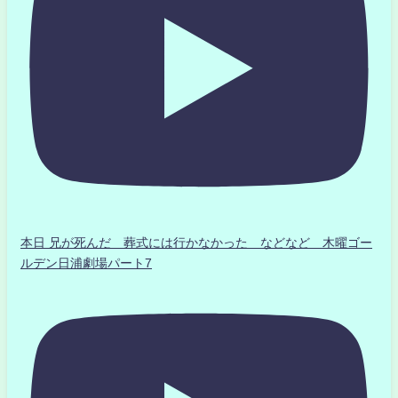
本日 兄が死んだ 葬式には行かなかった などなど 木曜ゴー
ルデン日浦劇場パート7