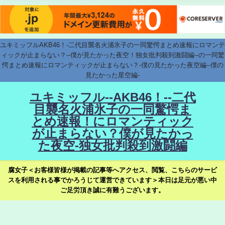
ユキミッフルAKB46！-二代目襲名火浦氷子の一同驚愕まとめ速報にロマンテ
ィックが止まらない？--僕が見たかった夜空！独女批判殺到激闘編--の一同驚
愕まとめ速報にロマンティックが止まらない？-僕の見たかった夜空編--僕の
見たかった星空編-
ユキミッフル--AKB46！--二代
目襲名火浦氷子の一同驚愕ま
とめ速報！にロマンティック
が止まらない？僕が見たかっ
た夜空-独女批判殺到激闘編
腐女子＜お客様皆様が掲載の記事等へアクセス、閲覧、こちらのサービ
スを利用される事でかろうじて運営できています＞本日は足元が悪い中
ご足労頂き誠に有難うございます。