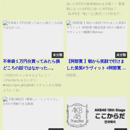
カーピース #マスピ
...
会いにKiTE!の新体制ver.を公開！！ 新体
制になったiLiFE!に会いにKiTEね♡
【iLIFE!】 "私(ｉ)と貴方(！)で作るア...
未分類
未分類
不幸袋１万円分買ってみたら損
【阿部寛 】朝から笑顔で行けま
どころの話ではなかった…。
した笑笑#ラヴィット #阿部寛 #
横浜流星 #DCU #爆笑 #ラヴィッ
二代目のチャンネルもよろしく！
阿部寛 ,...
☆Fischer's-セカンダリ-
ト! #麒麟川島#short
■https://goo.gl/QgBhjD ☆チャンネル登録
よろしくね...