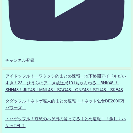
チャンネル登録
アイドッフル！ ワタクシ的まとめ速報 地下格闘アイドルだい
すき！23 ひうらのアニメ放送局101ちゃんねる BNK48 ！
SNH48！JKT48！MNL48！SGO48！GNZ48！STU48！SKE48
タダッフル！ネトゲ廃人的まとめ速報！！ネット乞食DE2000万
パワーズ！
・ハゲッフル！哀愁のハゲ男の髪ってるまとめ速報！！激しくハ
ゲっTEL？