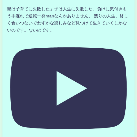
親は子育てに失敗した」子は人生に失敗した。負けに気付きも
う手遅れで逆転一発manなんかありません、 残りの人生、貧し
く食いつないでわずかな楽しみなど見つけて生きていくしかな
いのです。ないのです。