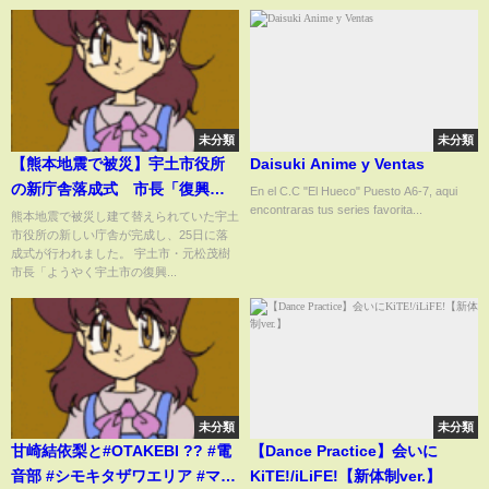
未分類
未分類
【熊本地震で被災】宇土市役所
Daisuki Anime y Ventas
の新庁舎落成式 市長「復興の
En el C.C "El Hueco" Puesto A6-7, aqui
encontraras tus series favorita...
シンボル」
熊本地震で被災し建て替えられていた宇土
市役所の新しい庁舎が完成し、25日に落
成式が行われました。 宇土市・元松茂樹
市長「ようやく宇土市の復興...
未分類
未分類
甘崎結依梨と#OTAKEBI ?? #電
【Dance Practice】会いに
音部 #シモキタザワエリア #マス
KiTE!/iLiFE!【新体制ver.】