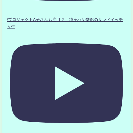
/プロジェクトA子さんも注目？ 独身ハゲ僧侶のサンドイッチ
人生