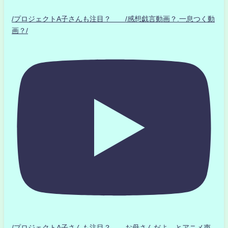
/プロジェクトA子さんも注目？ /感想戯言動画？.一息つく動
画？/
/プロジェクトA子さんも注目？ お母さんだよ とアニメ声