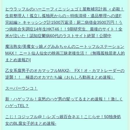
ヒウラッフルのハーニーフィニッシュゴミ屋敷補完計画 ＜必殺！
生前整理人！孤立し孤独死からの～特殊清掃・遺品整理への道F
完結編＞ キャッシング計1500万返済：厨二病借金3500万円！う
つ病統合失調症14年生HKT46！！9期研究生、最後のサイト！全
米が泣いた！認知症鬱病60代のラストサイト絶賛！公開中
魔法熟女/美魔女ッ娘メグみみちゃんのニートッフルステーション
MAX！ ニート仙人仙女の映画三昧老後生活！（無職孤独居老人的
まとめ速報Z)]
乙女系腐男子のオカマッフルMAX2- FX！オ・カマトレーダーの
逆襲！！ 極道のオカマたち編（おもしろ動画まとめ速報）
スーパーウンコ！
新・ハゲッフル！哀愁のハゲ男の髪ってるまとめ速報！！激しく
ハゲっTEL？
こじ！コジッフル@！-レズっ娘百合ネエ！こじらせ！50独身処
女のBL腐女子的まとめ速報-