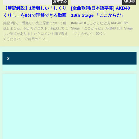
おすすめ
AKB48
【簿記解説】1番難しい「しくり
[全曲歌詞/日本語字幕] AKB48
くりし」を8分で理解できる動画
18th Stage 「ここからだ」
簿記3級で一番難しい売上原価について解
#AKB48 #ここからだ公演 AKB48 18th
説しました。何かリクエスト、解説してほ
Stage 「ここからだ」 AKB48 18th Stage
しい論点がありましたらコメント欄で教え
「ここからだ」 00:0...
てください。 ◇前回のイン...
s