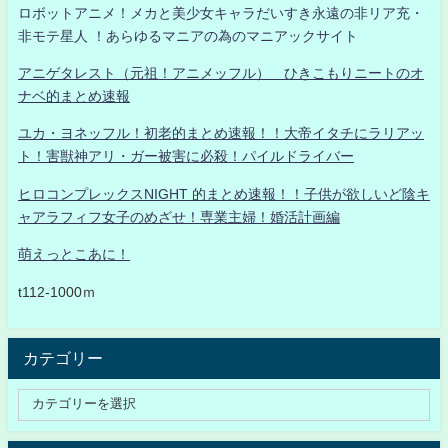
ロボットアニメ！メカと美少女キャラだいすき永遠の非リア充・
非モテ星人 ！あらゆるマニアの為のマニアックサイト
アニゲタレスト（元祖！アニメッフル） ひきこもりニートのオ
ナベ的まとめ速報
ユカ・ヨネッフル！初老的まとめ速報！！大帝イタチにラリアッ
ト！害獣神アリ・ガー被害に必殺！パイルドライバー
ヒロコンプレックスNIGHT 的まとめ速報！！子供が欲しいど陰キ
ャアラフィフ女子のめざせ！専業主婦！婚活計画編
萌えっとこあに！
t112-1000ｍ
カテゴリー