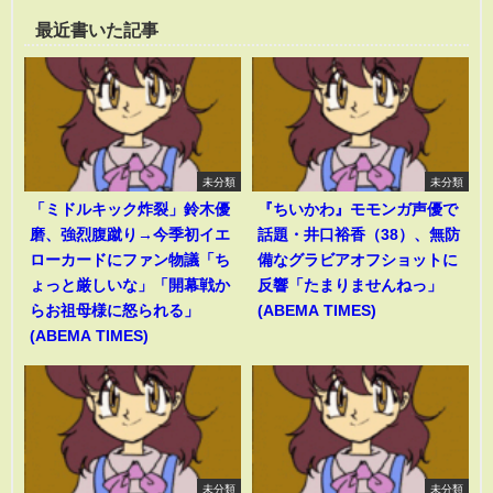
最近書いた記事
未分類
未分類
「ミドルキック炸裂」鈴木優
『ちいかわ』モモンガ声優で
磨、強烈腹蹴り→今季初イエ
話題・井口裕香（38）、無防
ローカードにファン物議「ち
備なグラビアオフショットに
ょっと厳しいな」「開幕戦か
反響「たまりませんねっ」
らお祖母様に怒られる」
(ABEMA TIMES)
(ABEMA TIMES)
未分類
未分類