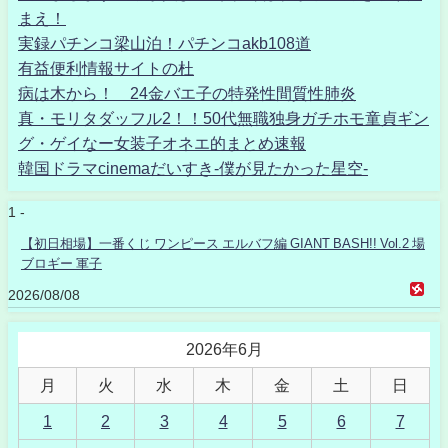
まえ！
実録パチンコ梁山泊！パチンコakb108道
有益便利情報サイトの杜
病は木から！ 24金バエ子の特発性間質性肺炎
真・モリタダッフル2！！50代無職独身ガチホモ童貞ギン
グ・ゲイなー女装子オネエ的まとめ速報
韓国ドラマcinemaだいすき-僕が見たかった星空-
1 -
【初日相場】一番くじ ワンピース エルバフ編 GIANT BASH!! Vol.2 場
ブロギー 軍子
2026/08/08
2026年6月
月
火
水
木
金
土
日
1
2
3
4
5
6
7