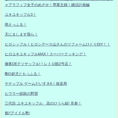
ャアラフィフ女子のめざせ！専業主婦！婚活計画編
ユキユキッフル3！
萌えっふる！
天にまします我ら！
ヒロシッフル！ヒロシデース山さんのリフォームひとりDIY！！
ヒロユキユキッフルMAX！スーパークッキング！
徹夜DEテツヤッフル!！レトロ館2号店！
剛Q超児ともっふる！
ヤナッフル ゲームだいすき6！放送局
ヒウラー総統の野望
三代目 ユキユキッフル 花のひうら組! 見参！
魁!!アイドル塾!