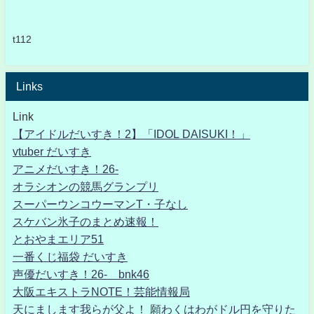
t112
Links
Link
【アイドルだいすき！2】「IDOL DAISUKI！」
vtuber だいすき
アニメだいすき！26-
オラシオンの競馬グランプリ
スーパーウンコウーマンT・子なし
スケバン氷子のまとめ速報！
とおやまエリア51
一番くじ福袋 だいすき
声優だいすき！26- bnk46
大阪エキストラNOTE！芸能情報局
天にまします我らが父よ！ 願わくはわがドル円を守りた