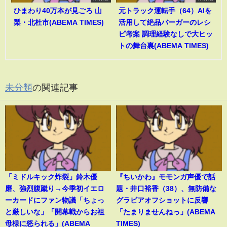
ひまわり40万本が見ごろ 山
元トラック運転手（64）AIを
梨・北杜市(ABEMA TIMES)
活用して絶品バーガーのレシ
ピ考案 調理経験なしで大ヒッ
トの舞台裏(ABEMA TIMES)
未分類
の関連記事
「ミドルキック炸裂」鈴木優
『ちいかわ』モモンガ声優で話
磨、強烈腹蹴り→今季初イエロ
題・井口裕香（38）、無防備な
ーカードにファン物議「ちょっ
グラビアオフショットに反響
と厳しいな」「開幕戦からお祖
「たまりませんねっ」(ABEMA
母様に怒られる」(ABEMA
TIMES)