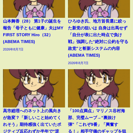
山本舞香（28） 第1子の誕生を
ひろゆき氏、地方首長選に絞っ
報告「母子ともに健康」夫はMY
た新党の狙いは 自身は出馬せず
FIRST STORY Hiro（32）
「自分が表に出た時点で負け
(ABEMA TIMES)
戦」強調した“絶対に公約を守る
政党”と斬新システムの内容
2026年8月7日
(ABEMA TIMES)
2026年8月7日
高市総理へのネット上の風向き
「100点満点」マリノス谷村海
が急変？「新しいこと始めてく
那、完璧ムーブ→“裏抜け
れそう」期待感強く出ていたポ
弾”「これぞ9番」「興奮す
ジティブ反応わずか半年で“逆
る！」相手守備のギャップを狙