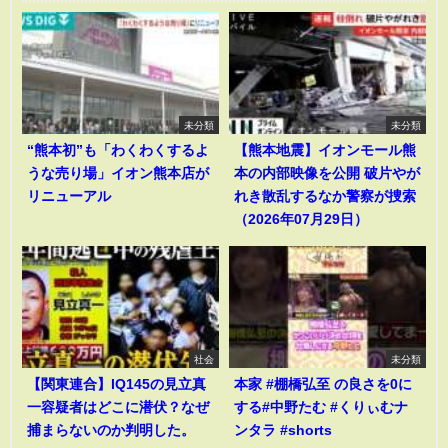
未分類
未分類
“熊本初”も「わくわくするよ
【熊本地震】イオンモール熊
うな売り場」イオン熊本店が
本の内部映像を公開 破片やが
リニューアル
れき散乱するなか警察が捜索
（2026年07月29日）
社会
未分類
【関東連合】IQ145の見立真
本家 #棚橋弘至 の良さを0に
一容疑者はどこに潜伏？なぜ
する#中野たむ #くりぃむナ
捕まらないのか判明した。
ンタラ #shorts