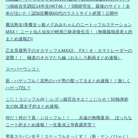
つ病統合失調症14年生HKT46！！9期研究生、最後のサイト！全
米が泣いた！認知症鬱病60代のラストサイト絶賛！公開中
魔法熟女/美魔女ッ娘メグみみちゃんのニートッフルステーション
MAX！ ニート仙人仙女の映画三昧老後生活！（無職孤独居老人的
まとめ速報Z)]
乙女系腐男子のオカマッフルMAX2- FX！オ・カマトレーダーの
逆襲！！ 極道のオカマたち編（おもしろ動画まとめ速報）
スーパーウンコ！
新・ハゲッフル！哀愁のハゲ男の髪ってるまとめ速報！！激しく
ハゲっTEL？
こじ！コジッフル@！-レズっ娘百合ネエ！こじらせ！50独身処
女のBL腐女子的まとめ速報-
何だ！何が？真・シロッフル！！ 永遠の無職童貞- ぼっちな
ニート的まとめ速報！一生童貞上等夜露死苦！
男装スケバン女子！スケッフルまっくす！（新・ナンノひゃくし