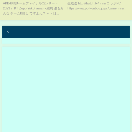
コンサート2023 in KT Zepp
しまった件【APEX LEGENDS】
AKB48現チームファイナルコンサート
生放送 http://twitch.tv/nniru コラボPC
2023 in KT Zepp Yokohama 〜結局 誰もみ
https://www.pc-koubou.jp/pc/game_niru...
Yokohama ～結局 誰もみんな チ
んな チームB推し ですよね？〜 ・日...
ームB推し ですよね？～ 金の
羽根を持つ人よ
s