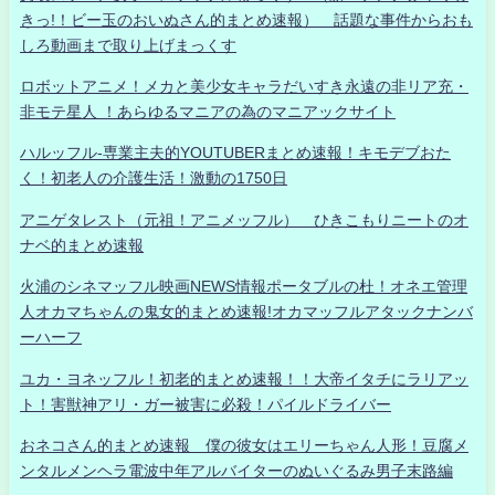
きっ!！ビー玉のおいぬさん的まとめ速報） 話題な事件からおも
しろ動画まで取り上げまっくす
ロボットアニメ！メカと美少女キャラだいすき永遠の非リア充・
非モテ星人 ！あらゆるマニアの為のマニアックサイト
ハルッフル-専業主夫的YOUTUBERまとめ速報！キモデブおた
く！初老人の介護生活！激動の1750日
アニゲタレスト（元祖！アニメッフル） ひきこもりニートのオ
ナベ的まとめ速報
火浦のシネマッフル映画NEWS情報ポータブルの杜！オネエ管理
人オカマちゃんの鬼女的まとめ速報!オカマッフルアタックナンバ
ーハーフ
ユカ・ヨネッフル！初老的まとめ速報！！大帝イタチにラリアッ
ト！害獣神アリ・ガー被害に必殺！パイルドライバー
おネコさん的まとめ速報 僕の彼女はエリーちゃん人形！豆腐メ
ンタルメンヘラ電波中年アルバイターのぬいぐるみ男子末路編