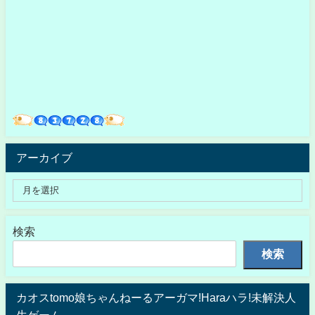
アーカイブ
検索
検索
カオスtomo娘ちゃんねーるアーガマ!Haraハラ!未解決人