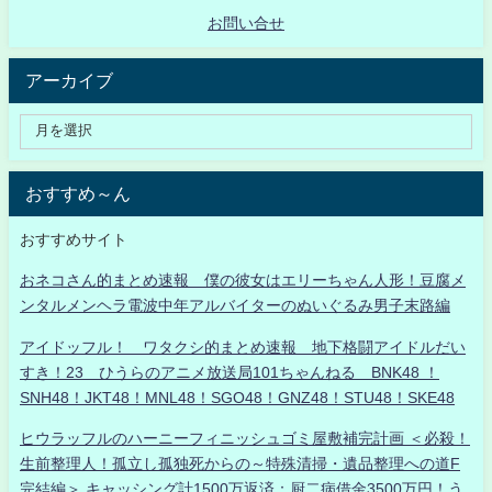
お問い合せ
アーカイブ
おすすめ～ん
おすすめサイト
おネコさん的まとめ速報 僕の彼女はエリーちゃん人形！豆腐メ
ンタルメンヘラ電波中年アルバイターのぬいぐるみ男子末路編
アイドッフル！ ワタクシ的まとめ速報 地下格闘アイドルだい
すき！23 ひうらのアニメ放送局101ちゃんねる BNK48 ！
SNH48！JKT48！MNL48！SGO48！GNZ48！STU48！SKE48
ヒウラッフルのハーニーフィニッシュゴミ屋敷補完計画 ＜必殺！
生前整理人！孤立し孤独死からの～特殊清掃・遺品整理への道F
完結編＞ キャッシング計1500万返済：厨二病借金3500万円！う