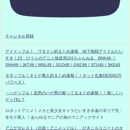
チャンネル登録
アイドッフル！ ワタクシ的まとめ速報 地下格闘アイドルだい
すき！23 ひうらのアニメ放送局101ちゃんねる BNK48 ！
SNH48！JKT48！MNL48！SGO48！GNZ48！STU48！SKE48
タダッフル！ネトゲ廃人的まとめ速報！！ネット乞食DE2000万
パワーズ！
・ハゲッフル！哀愁のハゲ男の髪ってるまとめ速報！！激しくハ
ゲっTEL？
ロボットアニメ！メカと美少女キャラだいすき永遠の非リア充・
非モテ星人 ！あらゆるマニアの為のマニアックサイト
アニゲタレスト（元祖！アニメッフル） ひきこもりニートのオ