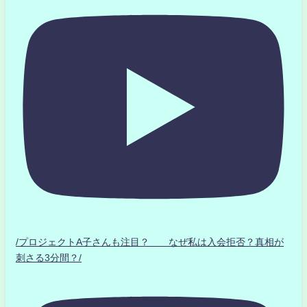
/プロジェクトA子さんも注目？ なぜ私は入会拒否？真相が
刺さる3分間？/