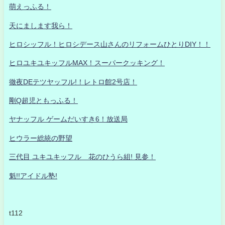
萌えっふる！
天にまします我ら！
ヒロシッフル！ヒロシデース山さんのリフォームひとりDIY！！
ヒロユキユキッフルMAX！スーパークッキング！
徹夜DEテツヤッフル!！レトロ館2号店！
剛Q超児ともっふる！
ヤナッフル ゲームだいすき6！放送局
ヒウラー総統の野望
三代目 ユキユキッフル 花のひうら組! 見参！
魁!!アイドル塾!
t112