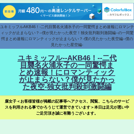
ユキミッフルAKB46！-二代目襲名火浦氷子の一同驚愕まとめ速報にロマンテ
ィックが止まらない？--僕が見たかった夜空！独女批判殺到激闘編--の一同驚
愕まとめ速報にロマンティックが止まらない？-僕の見たかった夜空編--僕の
見たかった星空編-
ユキミッフル--AKB46！--二代
目襲名火浦氷子の一同驚愕ま
とめ速報！にロマンティック
が止まらない？僕が見たかっ
た夜空-独女批判殺到激闘編
腐女子＜お客様皆様が掲載の記事等へアクセス、閲覧、こちらのサービ
スを利用される事でかろうじて運営できています＞本日は足元が悪い中
ご足労頂き誠に有難うございます。