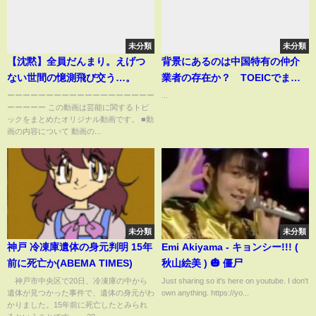
未分類
未分類
【沈黙】全員だんまり。えげつ
背景にあるのは中国特有の仲介
ない世間の憶測飛び交う…。
業者の存在か？ TOEICでまた
も中国人による不正事件
ーーーーーーーーーーーーーーーーーーー
...
ーーーーー この動画は芸能に関するトピ
ックをまとめたオリジナル動画です。 ■動
画の内容について 動画の...
未分類
未分類
神戸 冷凍庫遺体の身元判明 15年
Emi Akiyama - キョンシー!!! (
前に死亡か(ABEMA TIMES)
秋山絵美 ) 🎃 僵尸
神戸市中央区で20日、冷凍庫の中から
Just sharing so it's here on youtube. I don't
遺体が見つかった事件で、遺体の身元がわ
own anything. https://yo...
かりました。15年前に死亡したとみられ