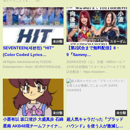
るということです。 20...
未分類
スターダム
SEVENTEEN(세븐틴) "HIT"
【第2試合まで無料配信】8・
(Color Coded Lyrics
9『Sammy
Eng/Rom/Han/가사)
presents「STARDOM 5★STAR
All Rights Administered by PLEDIS
2025年8月9日（土） 京都・KBSホール ?️
Entertainment • Artist: SEVENTEEN(세븐...
13:00 試合開始 ?スターダムワールドで全
GP 2025 × リベパチ・リベス
試合配信！ https://stardom-...
ロ」in KYOTO』京都・KBSホー
ル
未分類
未分類
小栗有以 坂口渚沙 大盛真歩 石綿
超人気キャラだった『ブラッド
星南 AKB48現チームファイナル
ハウンド』を使う人が激減して