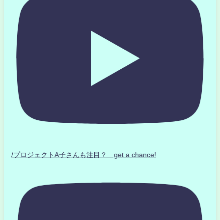
/プロジェクトA子さんも注目？ get a chance!