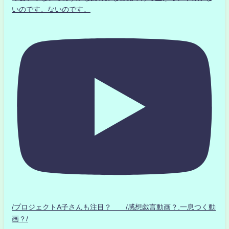
いのです。ないのです。
/プロジェクトA子さんも注目？ /感想戯言動画？.一息つく動
画？/