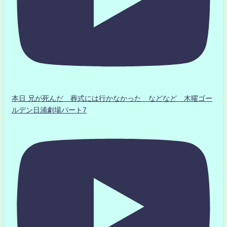
本日 兄が死んだ 葬式には行かなかった などなど 木曜ゴー
ルデン日浦劇場パート7