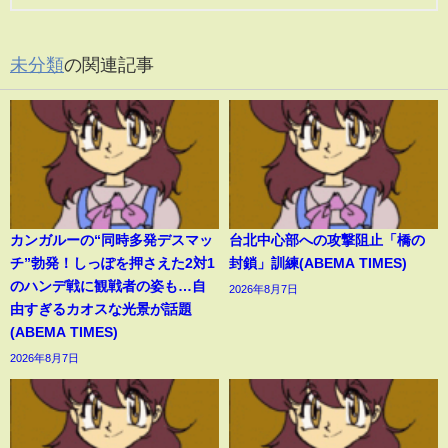
未分類
の関連記事
カンガルーの“同時多発デスマッ
台北中心部への攻撃阻止「橋の
チ”勃発！しっぽを押さえた2対1
封鎖」訓練(ABEMA TIMES)
のハンデ戦に観戦者の姿も…自
2026年8月7日
由すぎるカオスな光景が話題
(ABEMA TIMES)
2026年8月7日