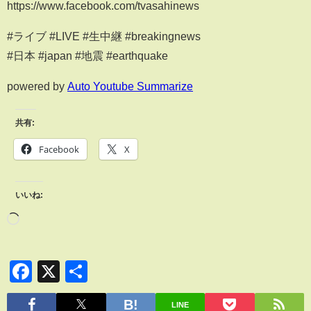
https://www.facebook.com/tvasahinews
#ライブ #LIVE #生中継 #breakingnews
#日本 #japan #地震 #earthquake
powered by
Auto Youtube Summarize
共有:
Facebook
X
いいね:
Facebook
X
共
有
LINE