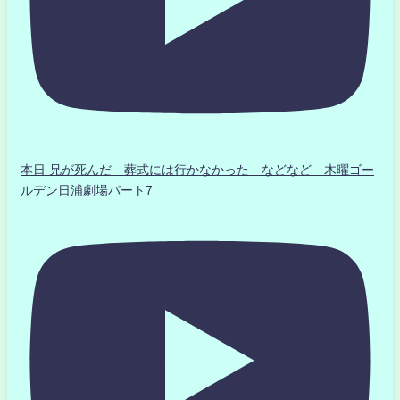
本日 兄が死んだ 葬式には行かなかった などなど 木曜ゴー
ルデン日浦劇場パート7