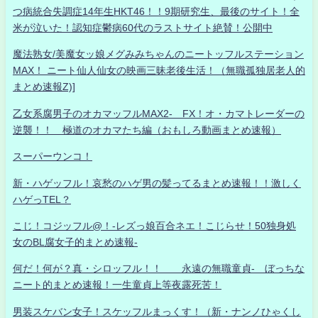
つ病統合失調症14年生HKT46！！9期研究生、最後のサイト！全
米が泣いた！認知症鬱病60代のラストサイト絶賛！公開中
魔法熟女/美魔女ッ娘メグみみちゃんのニートッフルステーション
MAX！ ニート仙人仙女の映画三昧老後生活！（無職孤独居老人的
まとめ速報Z)]
乙女系腐男子のオカマッフルMAX2- FX！オ・カマトレーダーの
逆襲！！ 極道のオカマたち編（おもしろ動画まとめ速報）
スーパーウンコ！
新・ハゲッフル！哀愁のハゲ男の髪ってるまとめ速報！！激しく
ハゲっTEL？
こじ！コジッフル@！-レズっ娘百合ネエ！こじらせ！50独身処
女のBL腐女子的まとめ速報-
何だ！何が？真・シロッフル！！ 永遠の無職童貞- ぼっちな
ニート的まとめ速報！一生童貞上等夜露死苦！
男装スケバン女子！スケッフルまっくす！（新・ナンノひゃくし