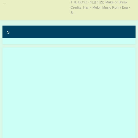
機！
Break (Han/Rom/Eng)
...
THE BOYZ (더보이즈) Make or Break
Credits: Han - Melon Music Rom / Eng -
B...
s