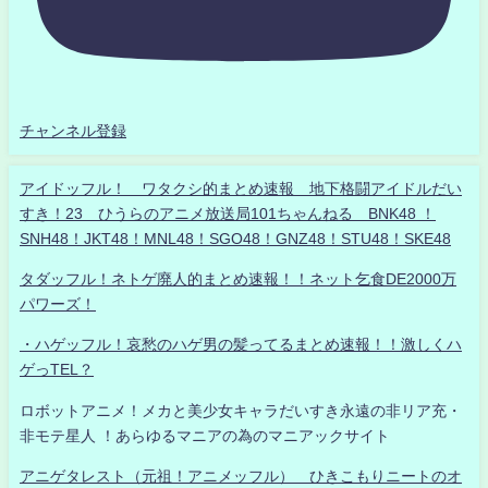
チャンネル登録
アイドッフル！ ワタクシ的まとめ速報 地下格闘アイドルだい
すき！23 ひうらのアニメ放送局101ちゃんねる BNK48 ！
SNH48！JKT48！MNL48！SGO48！GNZ48！STU48！SKE48
タダッフル！ネトゲ廃人的まとめ速報！！ネット乞食DE2000万
パワーズ！
・ハゲッフル！哀愁のハゲ男の髪ってるまとめ速報！！激しくハ
ゲっTEL？
ロボットアニメ！メカと美少女キャラだいすき永遠の非リア充・
非モテ星人 ！あらゆるマニアの為のマニアックサイト
アニゲタレスト（元祖！アニメッフル） ひきこもりニートのオ