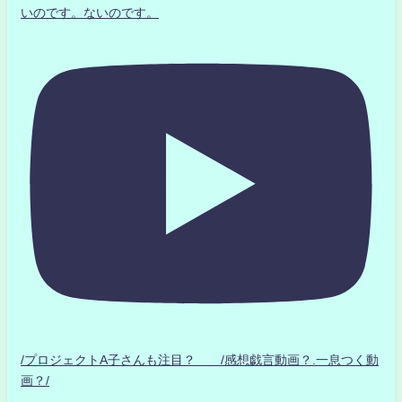
いのです。ないのです。
/プロジェクトA子さんも注目？ /感想戯言動画？.一息つく動
画？/