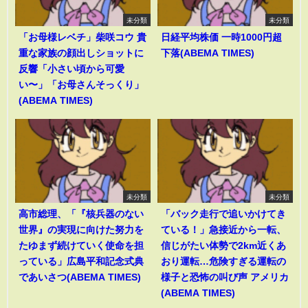
未分類
未分類
「お母様レベチ」柴咲コウ 貴
日経平均株価 一時1000円超
重な家族の顔出しショットに
下落(ABEMA TIMES)
反響「小さい頃から可愛
い〜」「お母さんそっくり」
(ABEMA TIMES)
未分類
未分類
高市総理、「『核兵器のない
「バック走行で追いかけてき
世界』の実現に向けた努力を
ている！」急接近から一転、
たゆまず続けていく使命を担
信じがたい体勢で2km近くあ
っている」広島平和記念式典
おり運転…危険すぎる運転の
であいさつ(ABEMA TIMES)
様子と恐怖の叫び声 アメリカ
(ABEMA TIMES)