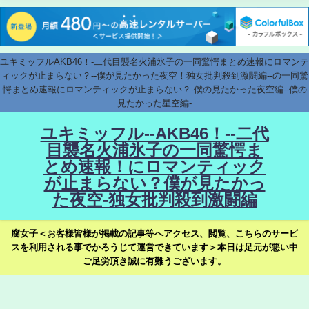
ユキミッフルAKB46！-二代目襲名火浦氷子の一同驚愕まとめ速報にロマンテ
ィックが止まらない？--僕が見たかった夜空！独女批判殺到激闘編--の一同驚
愕まとめ速報にロマンティックが止まらない？-僕の見たかった夜空編--僕の
見たかった星空編-
ユキミッフル--AKB46！--二代
目襲名火浦氷子の一同驚愕ま
とめ速報！にロマンティック
が止まらない？僕が見たかっ
た夜空-独女批判殺到激闘編
腐女子＜お客様皆様が掲載の記事等へアクセス、閲覧、こちらのサービ
スを利用される事でかろうじて運営できています＞本日は足元が悪い中
ご足労頂き誠に有難うございます。