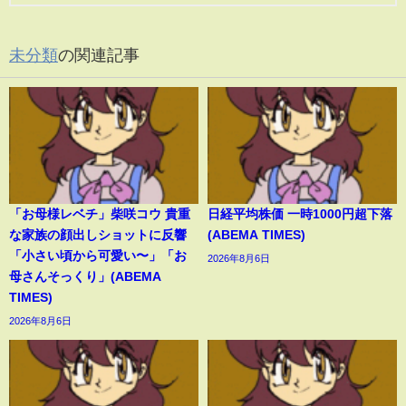
未分類
の関連記事
「お母様レベチ」柴咲コウ 貴重
日経平均株価 一時1000円超下落
な家族の顔出しショットに反響
(ABEMA TIMES)
「小さい頃から可愛い〜」「お
2026年8月6日
母さんそっくり」(ABEMA
TIMES)
2026年8月6日