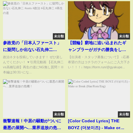
未分類
未分類
参政党の「日本人ファースト」
【競輪】窮地に追い込まれたギ
に疑問しか出ない石丸伸二
ャンブラーがガチの勝負をしま
#sorts #政治 #石丸伸二 #再生の
くりました…
政治ネタを投稿していきます！ ぜひ楽し
【出演者・スタッフ募集について】 ↓応募
んでください！ ▼引用元動画 【石丸伸二
希望の方はコチラのフォームにご入力下さ
道
vs高橋弘樹】再生の道にNG無し質問！※
い！！！↓ https://form.run/@gyakupe...
本編は30:31~にな...
未分類
未分類
衝撃速報！中居の騒動がついに
[Color Coded Lyrics] THE
最悪の展開へ…業界追放の危
BOYZ (더보이즈) - Make or