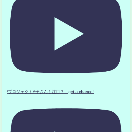
/プロジェクトA子さんも注目？ get a chance!