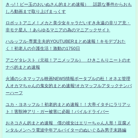
きっ!！ビー玉のおいぬさん的まとめ速報） 話題な事件からおも
しろ動画まで取り上げまっくす
ロボットアニメ！メカと美少女キャラだいすき永遠の非リア充・
非モテ星人 ！あらゆるマニアの為のマニアックサイト
ハルッフル-専業主夫的YOUTUBERまとめ速報！キモデブおた
く！初老人の介護生活！激動の1750日
アニゲタレスト（元祖！アニメッフル） ひきこもりニートのオ
ナベ的まとめ速報
火浦のシネマッフル映画NEWS情報ポータブルの杜！オネエ管理
人オカマちゃんの鬼女的まとめ速報!オカマッフルアタックナンバ
ーハーフ
ユカ・ヨネッフル！初老的まとめ速報！！大帝イタチにラリアッ
ト！害獣神アリ・ガー被害に必殺！パイルドライバー
おネコさん的まとめ速報 僕の彼女はエリーちゃん人形！豆腐メ
ンタルメンヘラ電波中年アルバイターのぬいぐるみ男子末路編