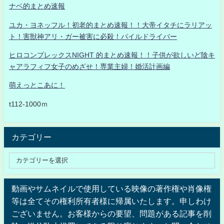
ナベ的まとめ速報
ユカ・ヨネッフル！初老的まとめ速報！！大帝イタチにラリアッ
ト！害獣神アリ・ガー被害に必殺！パイルドライバー
ヒロコンプレックスNIGHT 的まとめ速報！！子供が欲しいど陰キ
ャアラフィフ女子のめざせ！専業主婦！婚活計画編
萌えっとこあに！
t112-1000ｍ
カテゴリー
動画やサムネイルで使用している映像の著作権や肖像権
等は全てその権利所有者様に帰属いたします。申しわけ
ございません。お客様からの要望、問題がある記事を削