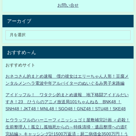
お問い合せ
アーカイブ
おすすめ～ん
おすすめサイト
おネコさん的まとめ速報 僕の彼女はエリーちゃん人形！豆腐メ
ンタルメンヘラ電波中年アルバイターのぬいぐるみ男子末路編
アイドッフル！ ワタクシ的まとめ速報 地下格闘アイドルだい
すき！23 ひうらのアニメ放送局101ちゃんねる BNK48 ！
SNH48！JKT48！MNL48！SGO48！GNZ48！STU48！SKE48
ヒウラッフルのハーニーフィニッシュゴミ屋敷補完計画 ＜必殺！
生前整理人！孤立し孤独死からの～特殊清掃・遺品整理への道F
完結編＞ キャッシング計1500万返済：厨二病借金3500万円！う