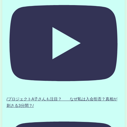
/プロジェクトA子さんも注目？ なぜ私は入会拒否？真相が
刺さる3分間？/