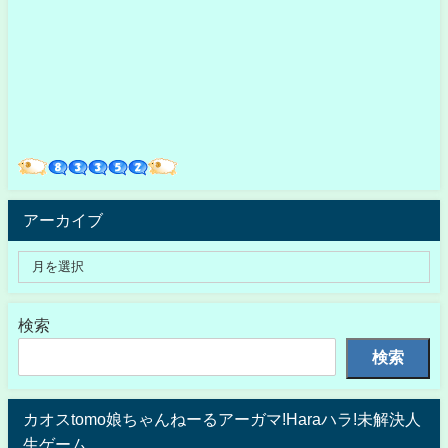
アーカイブ
検索
検索
カオスtomo娘ちゃんねーるアーガマ!Haraハラ!未解決人
生ゲーム