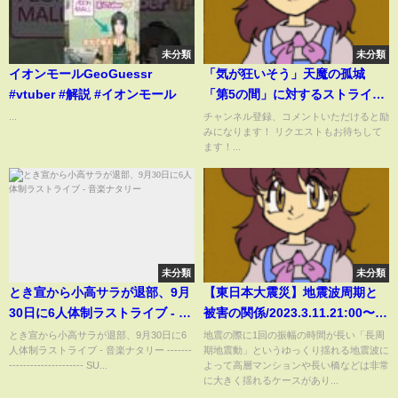
未分類
未分類
イオンモールGeoGuessr
「気が狂いそう」天魔の孤城
#vtuber #解説 #イオンモール
「第5の間」に対するストライカ
ー達の反応集【モンスト/モンス
...
チャンネル登録、コメントいただけると励
みになります！ リクエストもお待ちして
ターストライク】
ます！...
未分類
未分類
とき宣から小高サラが退部、9月
【東日本大震災】地震波周期と
30日に6人体制ラストライブ - 音
被害の関係/2023.3.11.21:00〜ス
楽ナタリー
タート
とき宣から小高サラが退部、9月30日に6
地震の際に1回の振幅の時間が長い「長周
人体制ラストライブ - 音楽ナタリー -------
期地震動」というゆっくり揺れる地震波に
--------------------- SU...
よって高層マンションや長い橋などは非常
に大きく揺れるケースがあり...