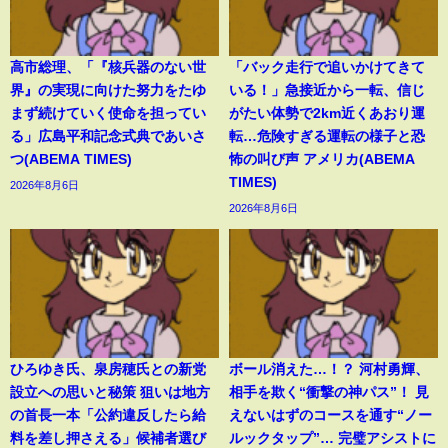
高市総理、「『核兵器のない世
「バック走行で追いかけてきて
界』の実現に向けた努力をたゆ
いる！」急接近から一転、信じ
まず続けていく使命を担ってい
がたい体勢で2km近くあおり運
る」広島平和記念式典であいさ
転…危険すぎる運転の様子と恐
つ(ABEMA TIMES)
怖の叫び声 アメリカ(ABEMA
TIMES)
2026年8月6日
2026年8月6日
ひろゆき氏、泉房穂氏との新党
ボール消えた…！？ 河村勇輝、
設立への思いと秘策 狙いは地方
相手を欺く“衝撃の神パス”！ 見
の首長一本「公約違反したら給
えないはずのコースを通す“ノー
料を差し押さえる」候補者選び
ルックタップ”… 完璧アシストに