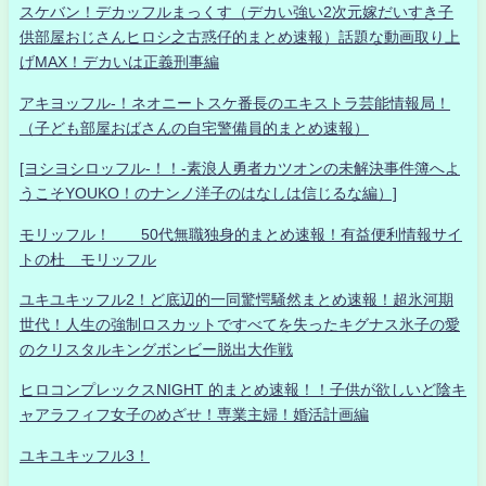
スケバン！デカッフルまっくす（デカい強い2次元嫁だいすき子
供部屋おじさんヒロシ之古惑仔的まとめ速報）話題な動画取り上
げMAX！デカいは正義刑事編
アキヨッフル-！ネオニートスケ番長のエキストラ芸能情報局！
（子ども部屋おばさんの自宅警備員的まとめ速報）
[ヨシヨシロッフル-！！-素浪人勇者カツオンの未解決事件簿へよ
うこそYOUKO！のナンノ洋子のはなしは信じるな編）]
モリッフル！ 50代無職独身的まとめ速報！有益便利情報サイ
トの杜 モリッフル
ユキユキッフル2！ど底辺的一同驚愕騒然まとめ速報！超氷河期
世代！人生の強制ロスカットですべてを失ったキグナス氷子の愛
のクリスタルキングボンビー脱出大作戦
ヒロコンプレックスNIGHT 的まとめ速報！！子供が欲しいど陰キ
ャアラフィフ女子のめざせ！専業主婦！婚活計画編
ユキユキッフル3！