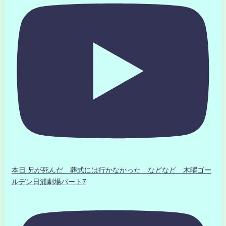
本日 兄が死んだ 葬式には行かなかった などなど 木曜ゴー
ルデン日浦劇場パート7