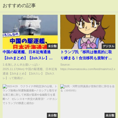
おすすめの記事
未分類
デジタル
中国の駆逐艦、日本近海通過
トランプ氏「移民は徹底的に取
【2chまとめ】【2chスレ】
り締まる！合法移民も規制す
【5chスレ】
る！」→一方、日本
1:名無しさん＠お腹いっぱい
Source:
2025.11.17(Mon) 中国の駆逐艦、日本近海
https://newmatosoku.com/feed/main/rss2.xml.
は・・・・・・
通過【2chまとめ】【2chスレ】【5chス
レ】って動画が...
未分類
未分類