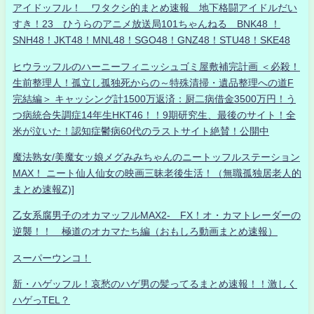
アイドッフル！ ワタクシ的まとめ速報 地下格闘アイドルだい
すき！23 ひうらのアニメ放送局101ちゃんねる BNK48 ！
SNH48！JKT48！MNL48！SGO48！GNZ48！STU48！SKE48
ヒウラッフルのハーニーフィニッシュゴミ屋敷補完計画 ＜必殺！
生前整理人！孤立し孤独死からの～特殊清掃・遺品整理への道F
完結編＞ キャッシング計1500万返済：厨二病借金3500万円！う
つ病統合失調症14年生HKT46！！9期研究生、最後のサイト！全
米が泣いた！認知症鬱病60代のラストサイト絶賛！公開中
魔法熟女/美魔女ッ娘メグみみちゃんのニートッフルステーション
MAX！ ニート仙人仙女の映画三昧老後生活！（無職孤独居老人的
まとめ速報Z)]
乙女系腐男子のオカマッフルMAX2- FX！オ・カマトレーダーの
逆襲！！ 極道のオカマたち編（おもしろ動画まとめ速報）
スーパーウンコ！
新・ハゲッフル！哀愁のハゲ男の髪ってるまとめ速報！！激しく
ハゲっTEL？