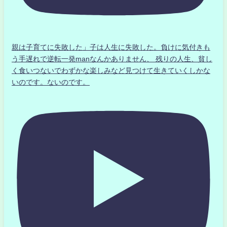
親は子育てに失敗した」子は人生に失敗した。負けに気付きも
う手遅れで逆転一発manなんかありません、 残りの人生、貧し
く食いつないでわずかな楽しみなど見つけて生きていくしかな
いのです。ないのです。