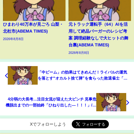
ひまわり40万本が見ごろ 山梨・
元トラック運転手（64）AIを活
北杜市(ABEMA TIMES)
用して絶品バーガーのレシピ考
案 調理経験なしで大ヒットの舞
2026年8月8日
台裏(ABEMA TIMES)
2026年8月8日
「中ビーム」の効果はてきめんだ！ライバルの運気
を落とす“オカルト捨て牌”を食らった敗退雀士「あ
れが厳しかった」と白旗/麻雀・Mトーナメント
(ABEMA TIMES)
4分弱の大長考…注目女流が迎えた大ピンチ 見事危
機脱出までの一部始終「ひねり出した―！！！」/麻
雀・Mトーナメント(ABEMA TIMES)
Xでフォローしよう