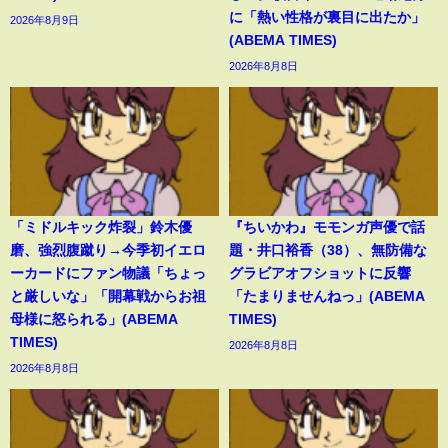
に「熱い性格が裏目に出たか」
2026年8月9日
(ABEMA TIMES)
2026年8月8日
「ミドルキック炸裂」鈴木優
『ちいかわ』モモンガ声優で話
磨、強烈腹蹴り→今季初イエロ
題・井口裕香（38）、無防備な
ーカードにファン物議「ちょっ
グラビアオフショットに反響
と厳しいな」「開幕戦からお祖
「たまりませんねっ」(ABEMA
母様に怒られる」(ABEMA
TIMES)
TIMES)
2026年8月8日
2026年8月8日