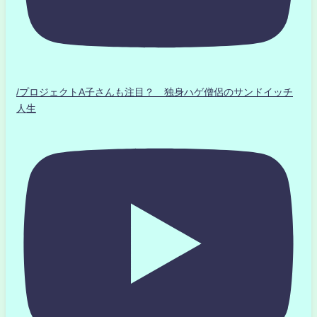
/プロジェクトA子さんも注目？ 独身ハゲ僧侶のサンドイッチ
人生