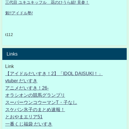
三代目 ユキユキッフル 花のひうら組! 見参！
魁!!アイドル塾!
t112
Links
Link
【アイドルだいすき！2】「IDOL DAISUKI！」
vtuber だいすき
アニメだいすき！26-
オラシオンの競馬グランプリ
スーパーウンコウーマンT・子なし
スケバン氷子のまとめ速報！
とおやまエリア51
一番くじ福袋 だいすき