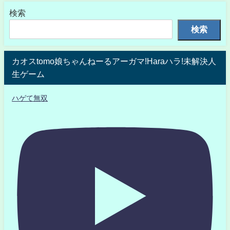
検索
検索
カオスtomo娘ちゃんねーるアーガマ!Haraハラ!未解決人
生ゲーム
ハゲて無双