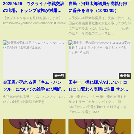
2025/4/29 ウクライナ停戦交渉
自民・河野太郎議員が党執行部
の山場。トランプ政権が対露制
に辞任を迫る（10/03/05）
裁発動へ? ロシアと取引する第三
【サブチャンネルも登録お願いします】
自民党の河野太郎議員は、失敗に終わった
https://www.youtube.com/channel/UCbrd6vLcjKgw5426At...
国会の審議拒否戦術の責任を取って執行部
者に対して米国が貿易や金融取
に辞任するよう迫りました。 ・・・記事
引を遮断へ? ゼレンスキー外交
の続き、その他のニュースは...
の真骨頂? バチカンでトランプ
の懐柔に成功か
未分類
未分類
金正恩が恐れる男「キム・ハン
田中圭、拗ね顔がかわいい！コ
ソル」についての雑学 #北朝鮮 #
ロコロ変わる表情に注目 サント
金正恩
リー「セサミンバイタル」新CM
金正恩が恐れる男「キム・ハンソル」につ
#田中圭 #サントリー 田中圭が出演する、
いての雑学 #北朝鮮 #金正恩...
サントリー「セサミンバイタル」新
公開
CM「オレの充電が切れる 5 時過ぎ」篇
「オレの充電が MAX...