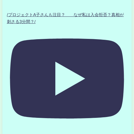
/プロジェクトA子さんも注目？ なぜ私は入会拒否？真相が
刺さる3分間？/