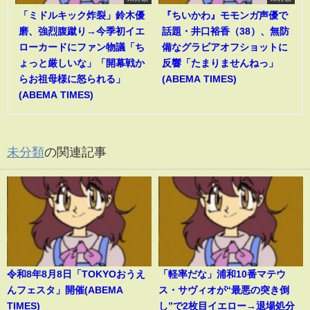
「ミドルキック炸裂」鈴木優
『ちいかわ』モモンガ声優で
磨、強烈腹蹴り→今季初イエ
話題・井口裕香（38）、無防
ローカードにファン物議「ち
備なグラビアオフショットに
ょっと厳しいな」「開幕戦か
反響「たまりませんねっ」
らお祖母様に怒られる」
(ABEMA TIMES)
(ABEMA TIMES)
未分類
の関連記事
令和8年8月8日「TOKYOおうえ
「軽率だな」浦和10番マテウ
んフェスタ」開催(ABEMA
ス・サヴィオが“最悪の突き倒
TIMES)
し”で2枚目イエロー→退場処分