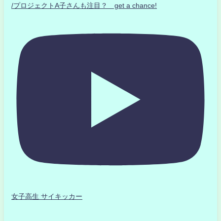
/プロジェクトA子さんも注目？ get a chance!
女子高生 サイキッカー