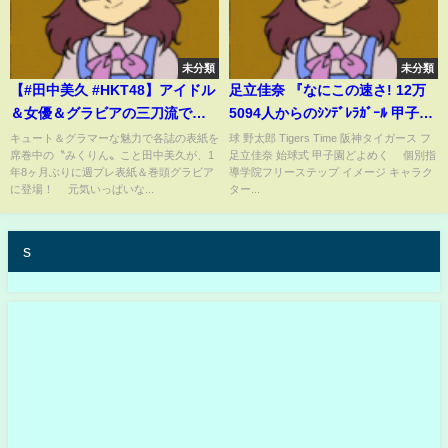
未分類
未分類
【#田中美久 #HKT48】アイドル
足立佳奈 『なにこの速さ! 12万
＆女優＆グラビアの三刀流で活
5094人からのｼﾝﾃﾞﾚﾗｶﾞｰﾙ 甲子園
躍する〝みくりん〟が週プレ表
どよめかす』 阪神 横浜DeNA戦
キュート＆グラマーな魅力で各誌の表紙を
球 野太郎 Tigers Time 阪神タイガース フ
席巻中の〝みくりん〟こと田中美久が、1
足立佳奈 始球式 甲子園どよめく 個別指
紙に登場！ Miku Tanaka
甲子園始球式 2018年5月3日甲子
年8ヶ月ぶりに週プレ表紙＆巻頭グラビア
導学院フリーステップ イメージ キャラク
園球場
に登場！ 元気いっぱいな...
ター...
s