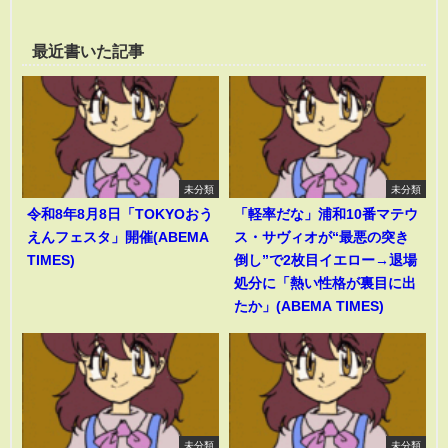
最近書いた記事
未分類
未分類
令和8年8月8日「TOKYOおう
「軽率だな」浦和10番マテウ
えんフェスタ」開催(ABEMA
ス・サヴィオが“最悪の突き
TIMES)
倒し”で2枚目イエロー→退場
処分に「熱い性格が裏目に出
たか」(ABEMA TIMES)
未分類
未分類