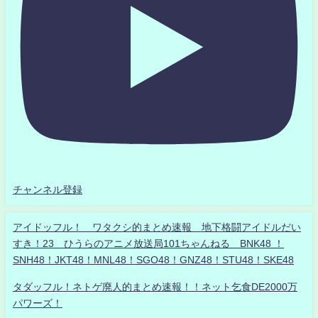
チャンネル登録
アイドッフル！ ワタクシ的まとめ速報 地下格闘アイドルだい
すき！23 ひうらのアニメ放送局101ちゃんねる BNK48 ！
SNH48！JKT48！MNL48！SGO48！GNZ48！STU48！SKE48
タダッフル！ネトゲ廃人的まとめ速報！！ネット乞食DE2000万
パワーズ！