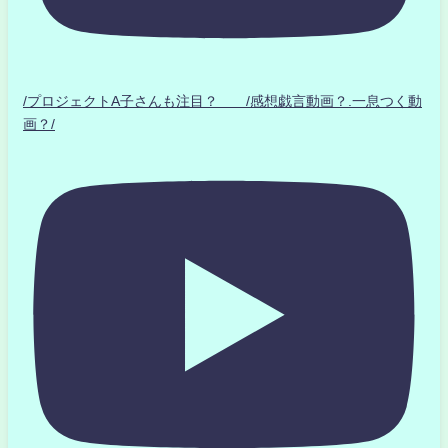
/プロジェクトA子さんも注目？ /感想戯言動画？.一息つく動
画？/