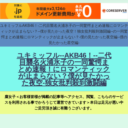
ユキミッフルAKB46！-二代目襲名火浦氷子の一同驚愕まとめ速報にロマンテ
ィックが止まらない？--僕が見たかった夜空！独女批判殺到激闘編--の一同驚
愕まとめ速報にロマンティックが止まらない？-僕の見たかった夜空編--僕の
見たかった星空編-
ユキミッフル--AKB46！--二代
目襲名火浦氷子の一同驚愕ま
とめ速報！にロマンティック
が止まらない？僕が見たかっ
た夜空-独女批判殺到激闘編
腐女子＜お客様皆様が掲載の記事等へアクセス、閲覧、こちらのサービ
スを利用される事でかろうじて運営できています＞本日は足元が悪い中
ご足労頂き誠に有難うございます。