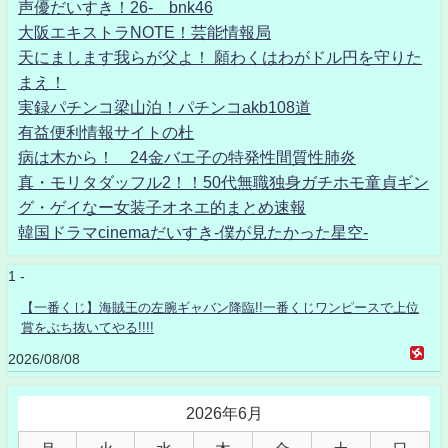
声優だいすき！26- bnk46
大阪エキストラNOTE！芸能情報局
天にまします我らが父よ！ 願わくはわがドル円を守りた
まえ！
実録パチンコ梁山泊！パチンコakb108道
有益便利情報サイトの杜
病は木から！ 24金バエ子の特発性間質性肺炎
真・モリタダッフル2！！50代無職独身ガチホモ童貞ギン
グ・ゲイなー女装子オネエ的まとめ速報
韓国ドラマcinemaだいすき-僕が見たかった星空-
1 -
【一番くじ】海賊王の左腕ギャバン降臨!!一番くじワンピースで上位
賞をぶち抜いてやる!!!!
2026/08/08
2026年6月