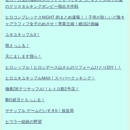
のクリスタルキングボンビー脱出大作戦
ヒロコンプレックスNIGHT 的まとめ速報！！子供が欲しいど陰キ
ャアラフィフ女子のめざせ！専業主婦！婚活計画編
ユキユキッフル3！
萌えっふる！
天にまします我ら！
ヒロシッフル！ヒロシデース山さんのリフォームひとりDIY！！
ヒロユキユキッフルMAX！スーパークッキング！
徹夜DEテツヤッフル!！レトロ館2号店！
剛Q超児ともっふる！
ヤナッフル ゲームだいすき6！放送局
ヒウラー総統の野望