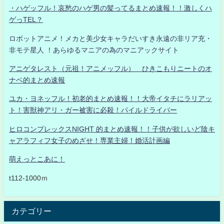
・ハゲッフル！哀愁のハゲ男の髪ってるまとめ速報！！激しくハ
ゲっTEL？
ロボットアニメ！メカと美少女キャラだいすき永遠の非リア充・
非モテ星人 ！あらゆるマニアの為のマニアックサイト
アニゲタレスト（元祖！アニメッフル） ひきこもりニートのオ
ナベ的まとめ速報
ユカ・ヨネッフル！初老的まとめ速報！！大帝イタチにラリアッ
ト！害獣神アリ・ガー被害に必殺！パイルドライバー
ヒロコンプレックスNIGHT 的まとめ速報！！子供が欲しいど陰キ
ャアラフィフ女子のめざせ！専業主婦！婚活計画編
萌えっとこあに！
t112-1000ｍ
カテゴリー