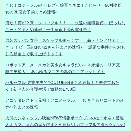
こじ！コジッフル@！-レズっ娘百合ネエ！こじらせ！50独身処
女のBL腐女子的まとめ速報-
何だ！何が？真・シロッフル！！ 永遠の無職童貞- ぼっちな
ニート的まとめ速報！一生童貞上等夜露死苦！
男装スケバン女子！スケッフルまっくす！（新・ナンノひゃくし
きっ!！ビー玉のおいぬさん的まとめ速報） 話題な事件からおも
しろ動画まで取り上げまっくす
ロボットアニメ！メカと美少女キャラだいすき永遠の非リア充・
非モテ星人 ！あらゆるマニアの為のマニアックサイト
ハルッフル-専業主夫的YOUTUBERまとめ速報！キモデブおた
く！初老人の介護生活！激動の1750日
アニゲタレスト（元祖！アニメッフル） ひきこもりニートのオ
ナベ的まとめ速報
火浦のシネマッフル映画NEWS情報ポータブルの杜！オネエ管理
人オカマちゃんの鬼女的まとめ速報!オカマッフルアタックナンバ