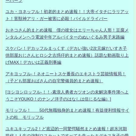
ーハーフ
ユカ・ヨネッフル！初老的まとめ速報！！大帝イタチにラリアッ
ト！害獣神アリ・ガー被害に必殺！パイルドライバー
おネコさん的まとめ速報 僕の彼女はエリーちゃん人形！豆腐メ
ンタルメンヘラ電波中年アルバイターのぬいぐるみ男子末路編
スケバン！デカッフルまっくす（デカい強い2次元嫁だいすき子
供部屋おじさんヒロシ之古惑仔的まとめ速報）話題な動画取り上
げMAX！デカいは正義刑事編
アキヨッフル-！ネオニートスケ番長のエキストラ芸能情報局！
（子ども部屋おばさんの自宅警備員的まとめ速報）
[ヨシヨシロッフル-！！-素浪人勇者カツオンの未解決事件簿へよ
うこそYOUKO！のナンノ洋子のはなしは信じるな編）]
モリッフル！ 50代無職独身的まとめ速報！有益便利情報サイ
トの杜 モリッフル
ユキユキッフル2！ど底辺的一同驚愕騒然まとめ速報！超氷河期
世代！人生の強制ロスカットですべてを失ったキグナス氷子の愛