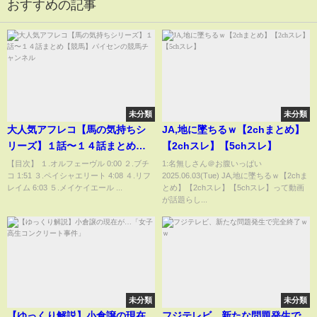
おすすめの記事
未分類
未分類
大人気アフレコ【馬の気持ちシ
JA,地に墜ちるｗ【2chまとめ】
リーズ】１話〜１４話まとめ
【2chスレ】【5chスレ】
【競馬】パイセンの競馬チャン
【目次】 １.オルフェーヴル 0:00 ２.ブチ
1:名無しさん＠お腹いっぱい
コ 1:51 ３.ペイシャエリート 4:08 ４.リフ
2025.06.03(Tue) JA,地に墜ちるｗ【2chま
ネル
レイム 6:03 ５.メイケイエール ...
とめ】【2chスレ】【5chスレ】って動画
が話題らし...
未分類
未分類
【ゆっくり解説】小倉譲の現在
フジテレビ、新たな問題発生で