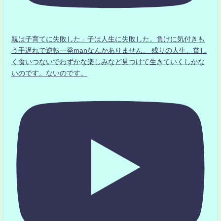
親は子育てに失敗した」子は人生に失敗した。負けに気付きも
う手遅れで逆転一発manなんかありません、 残りの人生、貧し
く食いつないでわずかな楽しみなど見つけて生きていくしかな
いのです。ないのです。