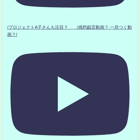
/プロジェクトA子さんも注目？ /感想戯言動画？.一息つく動
画？/