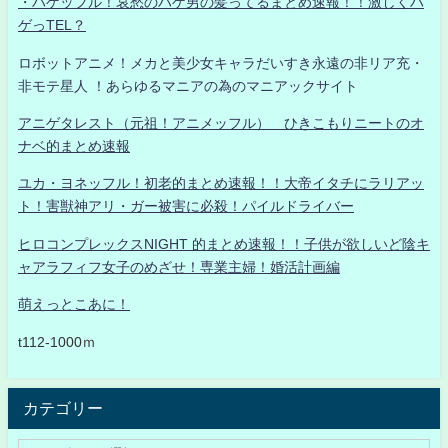
・ハゲッフル！哀愁のハゲ男の髪ってるまとめ速報！！激しくハ
ゲっTEL？
ロボットアニメ！メカと美少女キャラだいすき永遠の非リア充・
非モテ星人 ！あらゆるマニアの為のマニアックサイト
アニゲタレスト（元祖！アニメッフル） ひきこもりニートのオ
ナベ的まとめ速報
ユカ・ヨネッフル！初老的まとめ速報！！大帝イタチにラリアッ
ト！害獣神アリ・ガー被害に必殺！パイルドライバー
ヒロコンプレックスNIGHT 的まとめ速報！！子供が欲しいど陰キ
ャアラフィフ女子のめざせ！専業主婦！婚活計画編
萌えっとこあに！
t112-1000ｍ
カテゴリー