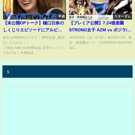
平成
スターダム
【未公開OPトーク】樋口日奈の
【プレミア公開】7.24後楽園
しくじりエピソードにアルピー
STRONG女子 AZM vs ボジラ/ゴ
酒井が大興奮‼️タクシーの運転手
ッデス戦 羽南&飯田沙耶vs刀羅
続きはABEMAビデオで！ 無料見逃し配信
▼2025/9/9（火）23:30​​​​​​​​​​～ ★2025/7/24 東
はこちらから！！
京・後楽園ホール 「STARDOM NIGHTER
さんと見つめ合い…
ナツコ&琉悪夏『We are
▷https://abe.ma/3WEqrgL 是非チェックし
202...
STARDOM!!』
てみてね！ ▼番組詳...
#297【STARDOM】
s