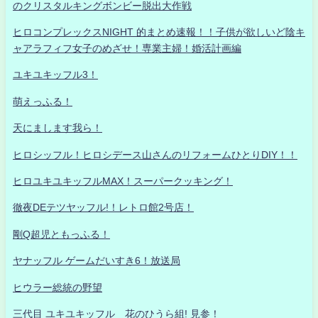
のクリスタルキングボンビー脱出大作戦
ヒロコンプレックスNIGHT 的まとめ速報！！子供が欲しいど陰キ
ャアラフィフ女子のめざせ！専業主婦！婚活計画編
ユキユキッフル3！
萌えっふる！
天にまします我ら！
ヒロシッフル！ヒロシデース山さんのリフォームひとりDIY！！
ヒロユキユキッフルMAX！スーパークッキング！
徹夜DEテツヤッフル!！レトロ館2号店！
剛Q超児ともっふる！
ヤナッフル ゲームだいすき6！放送局
ヒウラー総統の野望
三代目 ユキユキッフル 花のひうら組! 見参！