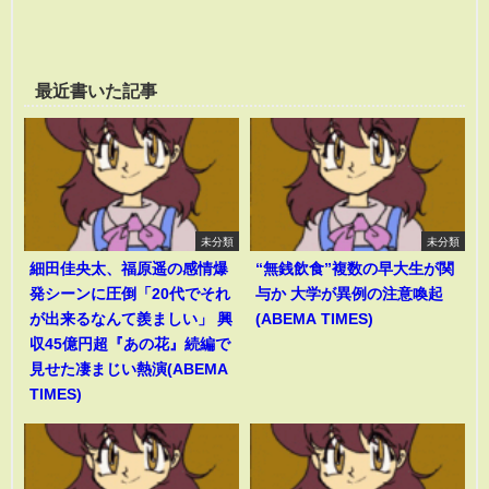
最近書いた記事
未分類
未分類
細田佳央太、福原遥の感情爆
“無銭飲食”複数の早大生が関
発シーンに圧倒「20代でそれ
与か 大学が異例の注意喚起
が出来るなんて羨ましい」 興
(ABEMA TIMES)
収45億円超『あの花』続編で
見せた凄まじい熱演(ABEMA
TIMES)