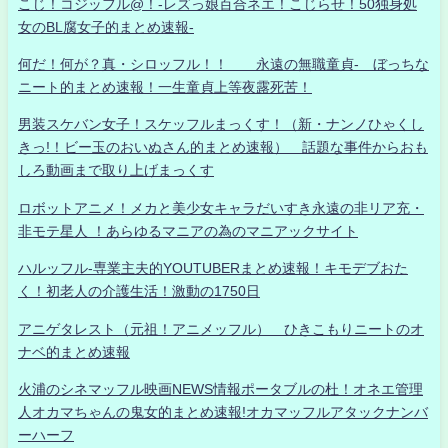
こじ！コジッフル@！-レズっ娘百合ネエ！こじらせ！50独身処
女のBL腐女子的まとめ速報-
何だ！何が？真・シロッフル！！ 永遠の無職童貞- ぼっちな
ニート的まとめ速報！一生童貞上等夜露死苦！
男装スケバン女子！スケッフルまっくす！（新・ナンノひゃくし
きっ!！ビー玉のおいぬさん的まとめ速報） 話題な事件からおも
しろ動画まで取り上げまっくす
ロボットアニメ！メカと美少女キャラだいすき永遠の非リア充・
非モテ星人 ！あらゆるマニアの為のマニアックサイト
ハルッフル-専業主夫的YOUTUBERまとめ速報！キモデブおた
く！初老人の介護生活！激動の1750日
アニゲタレスト（元祖！アニメッフル） ひきこもりニートのオ
ナベ的まとめ速報
火浦のシネマッフル映画NEWS情報ポータブルの杜！オネエ管理
人オカマちゃんの鬼女的まとめ速報!オカマッフルアタックナンバ
ーハーフ