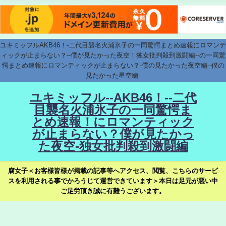
ユキミッフルAKB46！-二代目襲名火浦氷子の一同驚愕まとめ速報にロマンテ
ィックが止まらない？--僕が見たかった夜空！独女批判殺到激闘編--の一同驚
愕まとめ速報にロマンティックが止まらない？-僕の見たかった夜空編--僕の
見たかった星空編-
ユキミッフル--AKB46！--二代
目襲名火浦氷子の一同驚愕ま
とめ速報！にロマンティック
が止まらない？僕が見たかっ
た夜空-独女批判殺到激闘編
腐女子＜お客様皆様が掲載の記事等へアクセス、閲覧、こちらのサービ
スを利用される事でかろうじて運営できています＞本日は足元が悪い中
ご足労頂き誠に有難うございます。