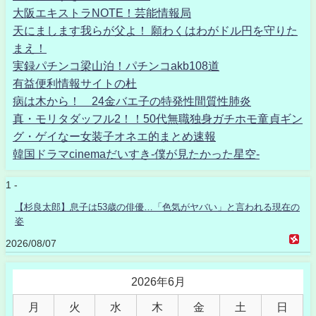
大阪エキストラNOTE！芸能情報局
天にまします我らが父よ！ 願わくはわがドル円を守りた
まえ！
実録パチンコ梁山泊！パチンコakb108道
有益便利情報サイトの杜
病は木から！ 24金バエ子の特発性間質性肺炎
真・モリタダッフル2！！50代無職独身ガチホモ童貞ギン
グ・ゲイなー女装子オネエ的まとめ速報
韓国ドラマcinemaだいすき-僕が見たかった星空-
1 -
【杉良太郎】息子は53歳の俳優…「色気がヤバい」と言われる現在の
姿
2026/08/07
2026年6月
月
火
水
木
金
土
日