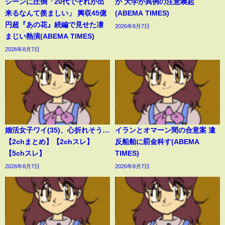
シーンに圧倒「20代でそれが出
か 大学が異例の注意喚起
来るなんて羨ましい」 興収45億
(ABEMA TIMES)
円超『あの花』続編で見せた凄
2026年8月7日
まじい熱演(ABEMA TIMES)
2026年8月7日
婚活女子ワイ(35)、心折れそう…
イランとオマーン間の合意案 違
【2chまとめ】【2chスレ】
反船舶に罰金科す(ABEMA
【5chスレ】
TIMES)
2026年8月7日
2026年8月7日