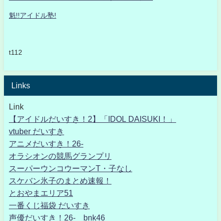
魁!!アイドル塾!
t112
Links
Link
【アイドルだいすき！2】「IDOL DAISUKI！」
vtuber だいすき
アニメだいすき！26-
オラシオンの競馬グランプリ
スーパーウンコウーマンT・子なし
スケバン氷子のまとめ速報！
とおやまエリア51
一番くじ福袋 だいすき
声優だいすき！26- bnk46