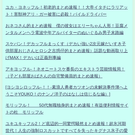
ユカ・ヨネッフル！初老的まとめ速報！！大帝イタチにラリアッ
ト！害獣神アリ・ガー被害に必殺！パイルドライバー
おネコさん的まとめ速報 僕の彼女はエリーちゃん人形！豆腐メ
ンタルメンヘラ電波中年アルバイターのぬいぐるみ男子末路編
スケバン！デカッフルまっくす（デカい強い2次元嫁だいすき子
供部屋おじさんヒロシ之古惑仔的まとめ速報）話題な動画取り上
げMAX！デカいは正義刑事編
アキヨッフル-！ネオニートスケ番長のエキストラ芸能情報局！
（子ども部屋おばさんの自宅警備員的まとめ速報）
[ヨシヨシロッフル-！！-素浪人勇者カツオンの未解決事件簿へよ
うこそYOUKO！のナンノ洋子のはなしは信じるな編）]
モリッフル！ 50代無職独身的まとめ速報！有益便利情報サイ
トの杜 モリッフル
ユキユキッフル2！ど底辺的一同驚愕騒然まとめ速報！超氷河期
世代！人生の強制ロスカットですべてを失ったキグナス氷子の愛