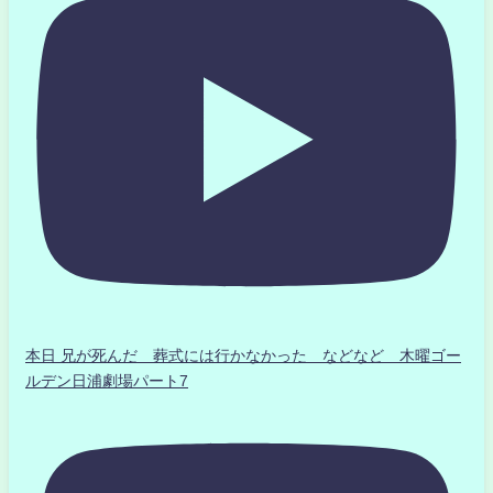
本日 兄が死んだ 葬式には行かなかった などなど 木曜ゴー
ルデン日浦劇場パート7