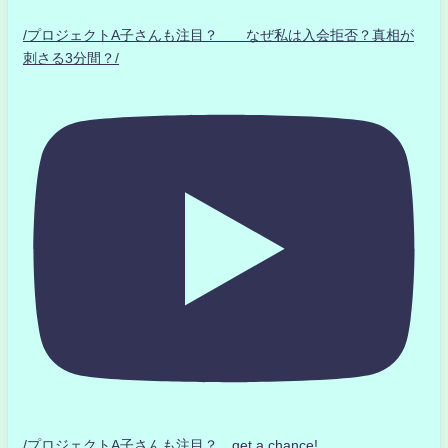
/プロジェクトA子さんも注目？ なぜ私は入会拒否？真相が
刺さる3分間？/
/プロジェクトA子さんも注目？ get a chance!