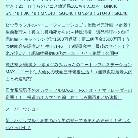
すき！23 ひうらのアニメ放送局101ちゃんねる BNK48 ！
SNH48！JKT48！MNL48！SGO48！GNZ48！STU48！SKE48
ヒウラッフルのハーニーフィニッシュゴミ屋敷補完計画 ＜必殺！
生前整理人！孤立し孤独死からの～特殊清掃・遺品整理への道F
完結編＞ キャッシング計1500万返済：厨二病借金3500万円！う
つ病統合失調症14年生HKT46！！9期研究生、最後のサイト！全
米が泣いた！認知症鬱病60代のラストサイト絶賛！公開中
魔法熟女/美魔女ッ娘メグみみちゃんのニートッフルステーション
MAX！ ニート仙人仙女の映画三昧老後生活！（無職孤独居老人的
まとめ速報Z)]
乙女系腐男子のオカマッフルMAX2- FX！オ・カマトレーダーの
逆襲！！ 極道のオカマたち編（おもしろ動画まとめ速報）
スーパーウンコ！
新・ハゲッフル！哀愁のハゲ男の髪ってるまとめ速報！！激しく
ハゲっTEL？