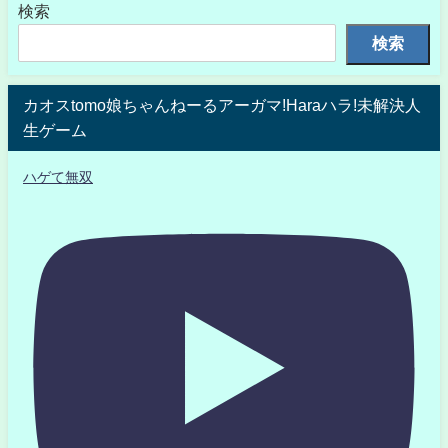
検索
検索
カオスtomo娘ちゃんねーるアーガマ!Haraハラ!未解決人
生ゲーム
ハゲて無双