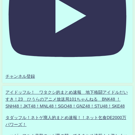
チャンネル登録
アイドッフル！ ワタクシ的まとめ速報 地下格闘アイドルだい
すき！23 ひうらのアニメ放送局101ちゃんねる BNK48 ！
SNH48！JKT48！MNL48！SGO48！GNZ48！STU48！SKE48
タダッフル！ネトゲ廃人的まとめ速報！！ネット乞食DE2000万
パワーズ！