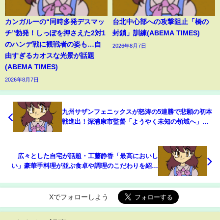
カンガルーの“同時多発デスマッ
台北中心部への攻撃阻止「橋の
チ”勃発！しっぽを押さえた2対1
封鎖」訓練(ABEMA TIMES)
のハンデ戦に観戦者の姿も…自
2026年8月7日
由すぎるカオスな光景が話題
(ABEMA TIMES)
2026年8月7日
九州サザンフェニックスが怒涛の5連勝で悲願の初本
戦進出！深浦康市監督「ようやく未知の領域へ」と
歓喜/将棋・ABEMA地域トーナメント2026(ABEMA
TIMES)
広々とした自宅が話題・工藤静香「最高においし
い」豪華手料理が並ぶ食卓や調理のこだわりを紹介
「ご家族は幸せだと思います」「お母さんとして最
高」などの声(ABEMA TIMES)
Xでフォローしよう