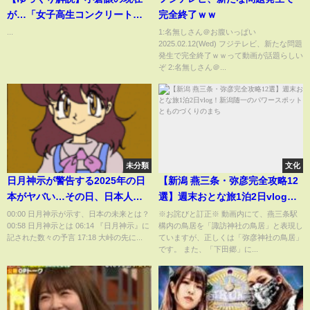
が…「女子高生コンクリート事
完全終了ｗｗ
件」
...
1:名無しさん＠お腹いっぱい
2025.02.12(Wed) フジテレビ、新たな問題
発生で完全終了ｗｗって動画が話題らしい
ぞ 2:名無しさん＠...
未分類
文化
日月神示が警告する2025年の日
【新潟 燕三条・弥彦完全攻略12
本がヤバい…その日、日本人は
選】週末おとな旅1泊2日vlog！
生まれ変わる！？【 都市伝説 日
新潟随一のパワースポットとも
00:00 日月神示が示す、日本の未来とは？
※お詫びと訂正※ 動画内にて、燕三条駅
00:58 日月神示とは 06:14 『日月神示』に
構内の鳥居を「諏訪神社の鳥居」と表現し
月神示 予言 2025年 】
のづくりのまち
記された数々の予言 17:18 大峠の先に...
ていますが、正しくは「弥彦神社の鳥居」
です。 また、「下田郷」に...