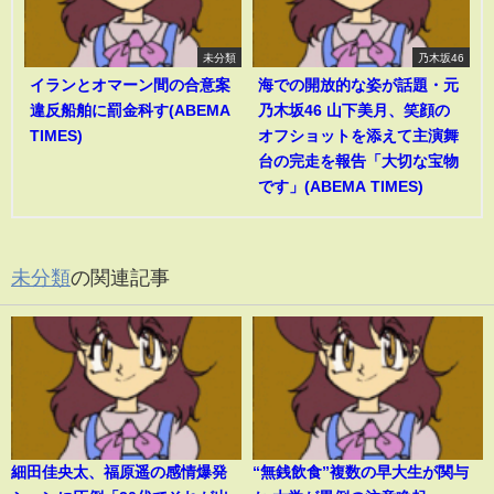
未分類
乃木坂46
イランとオマーン間の合意案
海での開放的な姿が話題・元
違反船舶に罰金科す(ABEMA
乃木坂46 山下美月、笑顔の
TIMES)
オフショットを添えて主演舞
台の完走を報告「大切な宝物
です」(ABEMA TIMES)
未分類
の関連記事
細田佳央太、福原遥の感情爆発
“無銭飲食”複数の早大生が関与