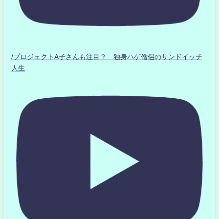
/プロジェクトA子さんも注目？ 独身ハゲ僧侶のサンドイッチ
人生