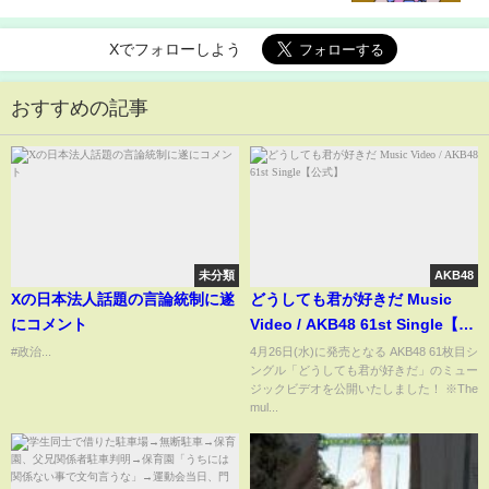
試合連続ゴール(ABEMA TIMES)
Xでフォローしよう
おすすめの記事
未分類
AKB48
Xの日本法人話題の言論統制に遂
どうしても君が好きだ Music
にコメント
Video / AKB48 61st Single【公
式】
#政治...
4月26日(水)に発売となる AKB48 61枚目シ
ングル「どうしても君が好きだ」のミュー
ジックビデオを公開いたしました！ ※The
mul...