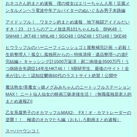
おネコさん的まとめ速報 僕の彼女はエリーちゃん人形！豆腐メ
ンタルメンヘラ電波中年アルバイターのぬいぐるみ男子末路編
アイドッフル！ ワタクシ的まとめ速報 地下格闘アイドルだい
すき！23 ひうらのアニメ放送局101ちゃんねる BNK48 ！
SNH48！JKT48！MNL48！SGO48！GNZ48！STU48！SKE48
ヒウラッフルのハーニーフィニッシュゴミ屋敷補完計画 ＜必殺！
生前整理人！孤立し孤独死からの～特殊清掃・遺品整理への道F
完結編＞ キャッシング計1500万返済：厨二病借金3500万円！う
つ病統合失調症14年生HKT46！！9期研究生、最後のサイト！全
米が泣いた！認知症鬱病60代のラストサイト絶賛！公開中
魔法熟女/美魔女ッ娘メグみみちゃんのニートッフルステーション
MAX！ ニート仙人仙女の映画三昧老後生活！（無職孤独居老人的
まとめ速報Z)]
乙女系腐男子のオカマッフルMAX2- FX！オ・カマトレーダーの
逆襲！！ 極道のオカマたち編（おもしろ動画まとめ速報）
スーパーウンコ！