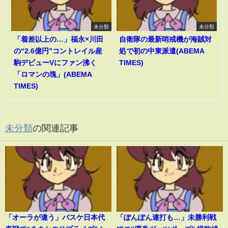
未分類
未分類
「着差以上の…」福永×川田
自衛隊の最新哨戒機が海賊対
の“2.6億円”コントレイル産
処で初の中東派遣(ABEMA
駒デビューVにファン沸く
TIMES)
「ロマンの塊」(ABEMA
TIMES)
未分類
の関連記事
「オーラが違う」バスケ日本代
「ぽんぽん連打も…」未勝利戦