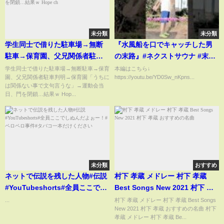
未分類
未分類
学生同士で借りた駐車場→無断
『水風船を口でキャッチした男
駐車→保育園、父兄関係者駐車
の末路』#ネクストサウナ #末路
判明→保育園「うちには関係な
シリーズ #妄想シリーズ #理想と
学生同士で借りた駐車場→無断駐車→保育
本編はこちら↓
園、父兄関係者駐車判明→保育園「うちに
https://youtu.be/YD0Sw_nKpns...
い事で文句言うな」→運動会当
現実 #底辺YouTuber
は関係ない事で文句言うな」→運動会当
日、門を閉鎖…結果ｗ Hope ch
日、門を閉鎖…結果ｗ Hop...
未分類
おすすめ
ネットで伝説を残した人物#伝説
村下 孝蔵 メドレー 村下 孝蔵
#YouTubeshorts#全員ここでし
Best Songs New 2021 村下 孝
ぬんだよぉー！#ペロペロ事件#
蔵 おすすめの名曲
...
村下 孝蔵 メドレー 村下 孝蔵 Best Songs
New 2021 村下 孝蔵 おすすめの名曲 村下
タバコ一本だけください
孝蔵 メドレー 村下 孝蔵 Be...