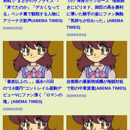
表戦で“まさかのサプライズ”！
での“渾身ガッツポーズ” 惜敗続
「来てたのか」「デカくなって
きにピリオド、師匠の馬を勝利
る」ベンチ裏で観戦する人物に
に導いた騎手の姿にファン胸熱
アリーナ大歓声(ABEMA TIMES)
「気持ちが伝わった」(ABEMA
TIMES)
2026年8月9日
2026年8月9日
「着差以上の…」福永×川田
自衛隊の最新哨戒機が海賊対処
の“2.6億円”コントレイル産駒デ
で初の中東派遣(ABEMA TIMES)
ビューVにファン沸く「ロマンの
2026年8月9日
塊」(ABEMA TIMES)
2026年8月9日