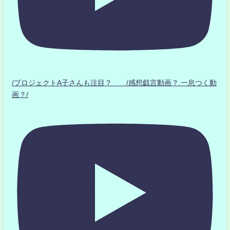
/プロジェクトA子さんも注目？ /感想戯言動画？.一息つく動
画？/