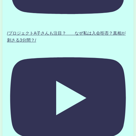
/プロジェクトA子さんも注目？ なぜ私は入会拒否？真相が
刺さる3分間？/