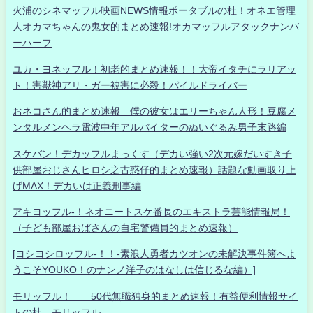
火浦のシネマッフル映画NEWS情報ポータブルの杜！オネエ管理
人オカマちゃんの鬼女的まとめ速報!オカマッフルアタックナンバ
ーハーフ
ユカ・ヨネッフル！初老的まとめ速報！！大帝イタチにラリアッ
ト！害獣神アリ・ガー被害に必殺！パイルドライバー
おネコさん的まとめ速報 僕の彼女はエリーちゃん人形！豆腐メ
ンタルメンヘラ電波中年アルバイターのぬいぐるみ男子末路編
スケバン！デカッフルまっくす（デカい強い2次元嫁だいすき子
供部屋おじさんヒロシ之古惑仔的まとめ速報）話題な動画取り上
げMAX！デカいは正義刑事編
アキヨッフル-！ネオニートスケ番長のエキストラ芸能情報局！
（子ども部屋おばさんの自宅警備員的まとめ速報）
[ヨシヨシロッフル-！！-素浪人勇者カツオンの未解決事件簿へよ
うこそYOUKO！のナンノ洋子のはなしは信じるな編）]
モリッフル！ 50代無職独身的まとめ速報！有益便利情報サイ
トの杜 モリッフル