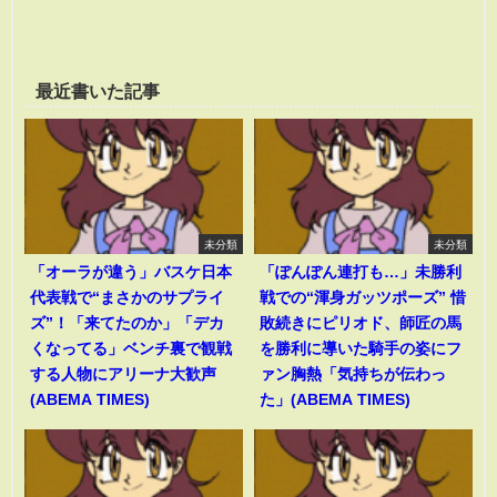
最近書いた記事
未分類
未分類
「オーラが違う」バスケ日本
「ぽんぽん連打も…」未勝利
代表戦で“まさかのサプライ
戦での“渾身ガッツポーズ” 惜
ズ”！「来てたのか」「デカ
敗続きにピリオド、師匠の馬
くなってる」ベンチ裏で観戦
を勝利に導いた騎手の姿にフ
する人物にアリーナ大歓声
ァン胸熱「気持ちが伝わっ
(ABEMA TIMES)
た」(ABEMA TIMES)