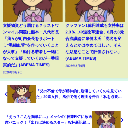
支援物資どう届ける？ラストワ
クラファン1億円達成も支持率は
ンマイル問題に熊本・八代市長
2.3％…中道改革連合、8月の3党
「我々が町内会長をサポート
合流議論に泉健太氏「党名を変
し”毛細血管”を作っていくこと
えるとかはやめてほしい。そん
が大事」「動ける若者も一緒に
な姑息なことで評価されない」
なって支援していくのが一番現
(ABEMA TIMES)
実的だ」(ABEMA TIMES)
2026年8月9日
2026年8月9日
「父の不倫で母が精神的に崩壊していくのを見てい
た」20歳女性、風俗で働く理由を告白「私を必要と
してくれるなら極論、誰でもいい」(ABEMA
TIMES)
「えっ？こんな簡単に…」メッシの“神業FK”に放送
席パニック！「出れば決めるスター」W杯新記録の7