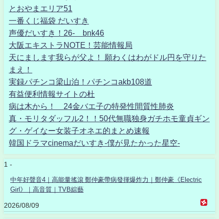
とおやまエリア51
一番くじ福袋 だいすき
声優だいすき！26- bnk46
大阪エキストラNOTE！芸能情報局
天にまします我らが父よ！ 願わくはわがドル円を守りた
まえ！
実録パチンコ梁山泊！パチンコakb108道
有益便利情報サイトの杜
病は木から！ 24金バエ子の特発性間質性肺炎
真・モリタダッフル2！！50代無職独身ガチホモ童貞ギン
グ・ゲイなー女装子オネエ的まとめ速報
韓国ドラマcinemaだいすき-僕が見たかった星空-
1 -
中年好聲音4｜高能量搖滾 鄭仲豪帶病發揮爆炸力｜鄭仲豪《Electric
Girl》｜高音質｜TVB綜藝
2026/08/09