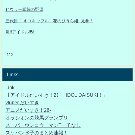
ヒウラー総統の野望
三代目 ユキユキッフル 花のひうら組! 見参！
魁!!アイドル塾!
t112
Links
Link
【アイドルだいすき！2】「IDOL DAISUKI！」
vtuber だいすき
アニメだいすき！26-
オラシオンの競馬グランプリ
スーパーウンコウーマンT・子なし
スケバン氷子のまとめ速報！