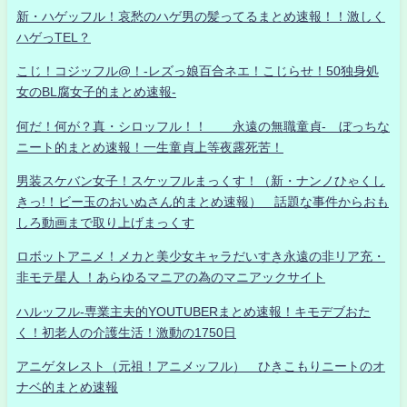
新・ハゲッフル！哀愁のハゲ男の髪ってるまとめ速報！！激しく
ハゲっTEL？
こじ！コジッフル@！-レズっ娘百合ネエ！こじらせ！50独身処
女のBL腐女子的まとめ速報-
何だ！何が？真・シロッフル！！ 永遠の無職童貞- ぼっちな
ニート的まとめ速報！一生童貞上等夜露死苦！
男装スケバン女子！スケッフルまっくす！（新・ナンノひゃくし
きっ!！ビー玉のおいぬさん的まとめ速報） 話題な事件からおも
しろ動画まで取り上げまっくす
ロボットアニメ！メカと美少女キャラだいすき永遠の非リア充・
非モテ星人 ！あらゆるマニアの為のマニアックサイト
ハルッフル-専業主夫的YOUTUBERまとめ速報！キモデブおた
く！初老人の介護生活！激動の1750日
アニゲタレスト（元祖！アニメッフル） ひきこもりニートのオ
ナベ的まとめ速報