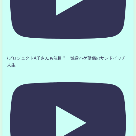
/プロジェクトA子さんも注目？ 独身ハゲ僧侶のサンドイッチ
人生