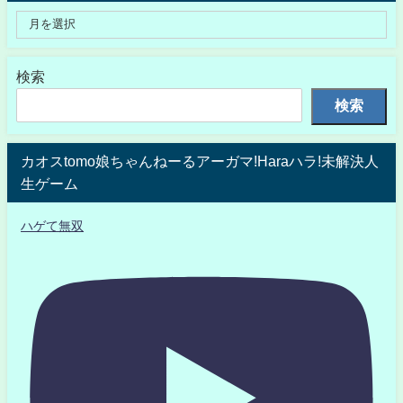
検索
検索
カオスtomo娘ちゃんねーるアーガマ!Haraハラ!未解決人
生ゲーム
ハゲて無双