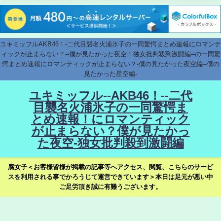
ユキミッフルAKB46！-二代目襲名火浦氷子の一同驚愕まとめ速報にロマンテ
ィックが止まらない？--僕が見たかった夜空！独女批判殺到激闘編--の一同驚
愕まとめ速報にロマンティックが止まらない？-僕の見たかった夜空編--僕の
見たかった星空編-
ユキミッフル--AKB46！--二代
目襲名火浦氷子の一同驚愕ま
とめ速報！にロマンティック
が止まらない？僕が見たかっ
た夜空-独女批判殺到激闘編
腐女子＜お客様皆様が掲載の記事等へアクセス、閲覧、こちらのサービ
スを利用される事でかろうじて運営できています＞本日は足元が悪い中
ご足労頂き誠に有難うございます。