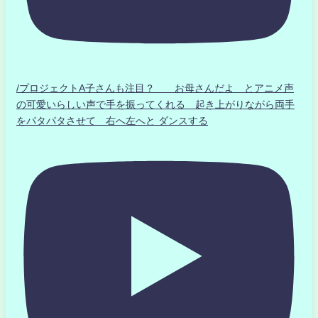
/プロジェクトA子さんも注目？ お母さんだよ とアニメ声
の可愛いらしい声で手を振ってくれる 起き上がりながら両手
をパタパタさせて 右へ左へと ダンスする