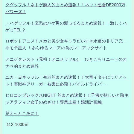
タダッフル！ネトゲ廃人的まとめ速報！！ネット乞食DE2000万
パワーズ！
・ハゲッフル！哀愁のハゲ男の髪ってるまとめ速報！！激しくハ
ゲっTEL？
ロボットアニメ！メカと美少女キャラだいすき永遠の非リア充・
非モテ星人 ！あらゆるマニアの為のマニアックサイト
アニゲタレスト（元祖！アニメッフル） ひきこもりニートのオ
ナベ的まとめ速報
ユカ・ヨネッフル！初老的まとめ速報！！大帝イタチにラリアッ
ト！害獣神アリ・ガー被害に必殺！パイルドライバー
ヒロコンプレックスNIGHT 的まとめ速報！！子供が欲しいど陰キ
ャアラフィフ女子のめざせ！専業主婦！婚活計画編
萌えっとこあに！
t112-1000ｍ