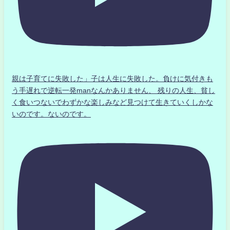
親は子育てに失敗した」子は人生に失敗した。負けに気付きも
う手遅れで逆転一発manなんかありません、 残りの人生、貧し
く食いつないでわずかな楽しみなど見つけて生きていくしかな
いのです。ないのです。