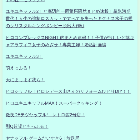
ユキユキッフル2！ど底辺的一同驚愕騒然まとめ速報！超氷河期
世代！人生の強制ロスカットですべてを失ったキグナス氷子の愛
のクリスタルキングボンビー脱出大作戦
ヒロコンプレックスNIGHT 的まとめ速報！！子供が欲しいど陰キ
ャアラフィフ女子のめざせ！専業主婦！婚活計画編
ユキユキッフル3！
萌えっふる！
天にまします我ら！
ヒロシッフル！ヒロシデース山さんのリフォームひとりDIY！！
ヒロユキユキッフルMAX！スーパークッキング！
徹夜DEテツヤッフル!！レトロ館2号店！
剛Q超児ともっふる！
ヤナッフル ゲームだいすき6！放送局