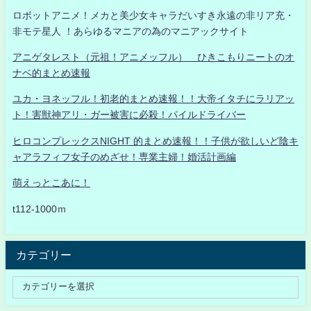
ロボットアニメ！メカと美少女キャラだいすき永遠の非リア充・
非モテ星人 ！あらゆるマニアの為のマニアックサイト
アニゲタレスト（元祖！アニメッフル） ひきこもりニートのオ
ナベ的まとめ速報
ユカ・ヨネッフル！初老的まとめ速報！！大帝イタチにラリアッ
ト！害獣神アリ・ガー被害に必殺！パイルドライバー
ヒロコンプレックスNIGHT 的まとめ速報！！子供が欲しいど陰キ
ャアラフィフ女子のめざせ！専業主婦！婚活計画編
萌えっとこあに！
t112-1000ｍ
カテゴリー