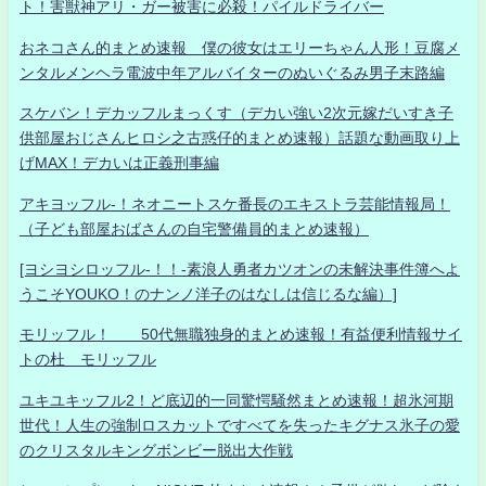
ト！害獣神アリ・ガー被害に必殺！パイルドライバー
おネコさん的まとめ速報 僕の彼女はエリーちゃん人形！豆腐メ
ンタルメンヘラ電波中年アルバイターのぬいぐるみ男子末路編
スケバン！デカッフルまっくす（デカい強い2次元嫁だいすき子
供部屋おじさんヒロシ之古惑仔的まとめ速報）話題な動画取り上
げMAX！デカいは正義刑事編
アキヨッフル-！ネオニートスケ番長のエキストラ芸能情報局！
（子ども部屋おばさんの自宅警備員的まとめ速報）
[ヨシヨシロッフル-！！-素浪人勇者カツオンの未解決事件簿へよ
うこそYOUKO！のナンノ洋子のはなしは信じるな編）]
モリッフル！ 50代無職独身的まとめ速報！有益便利情報サイ
トの杜 モリッフル
ユキユキッフル2！ど底辺的一同驚愕騒然まとめ速報！超氷河期
世代！人生の強制ロスカットですべてを失ったキグナス氷子の愛
のクリスタルキングボンビー脱出大作戦