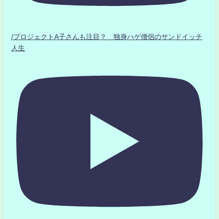
/プロジェクトA子さんも注目？ 独身ハゲ僧侶のサンドイッチ
人生