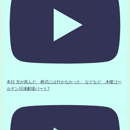
本日 兄が死んだ 葬式には行かなかった などなど 木曜ゴー
ルデン日浦劇場パート7