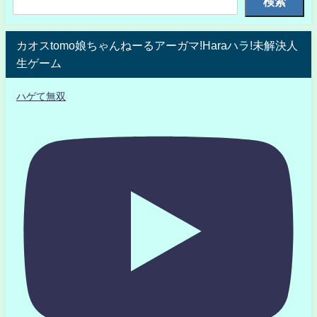
検索
カオスtomo娘ちゃんねーるアーガマ!Haraハラ!未解決人
生ゲーム
ハゲて無双