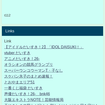
t112
Links
Link
【アイドルだいすき！2】「IDOL DAISUKI！」
vtuber だいすき
アニメだいすき！26-
オラシオンの競馬グランプリ
スーパーウンコウーマンT・子なし
スケバン氷子のまとめ速報！
とおやまエリア51
一番くじ福袋 だいすき
声優だいすき！26- bnk46
大阪エキストラNOTE！芸能情報局