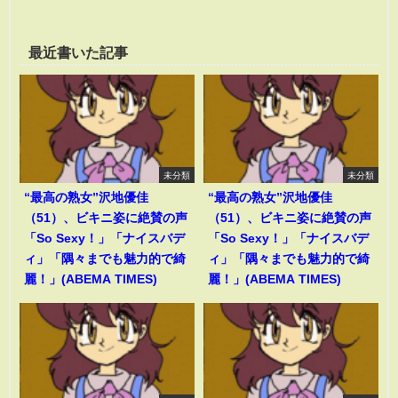
最近書いた記事
未分類
未分類
“最高の熟女”沢地優佳
“最高の熟女”沢地優佳
（51）、ビキニ姿に絶賛の声
（51）、ビキニ姿に絶賛の声
「So Sexy！」「ナイスバデ
「So Sexy！」「ナイスバデ
ィ」「隅々までも魅力的で綺
ィ」「隅々までも魅力的で綺
麗！」(ABEMA TIMES)
麗！」(ABEMA TIMES)