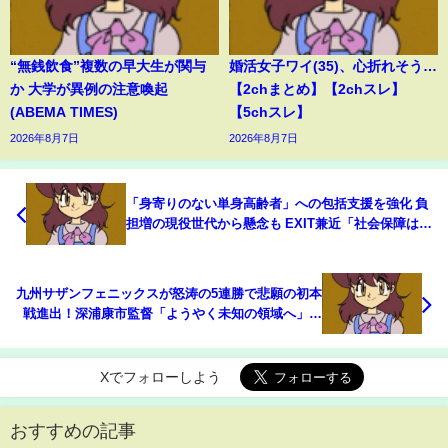
“無銭飲食”複数の早大生が関与
婚活女子ワイ(35)、心折れそう…
か 大学が異例の注意喚起
【2chまとめ】【2chスレ】
(ABEMA TIMES)
【5chスレ】
2026年8月7日
2026年8月7日
「身寄りのない単身高齢者」への包括支援を強化 負
担増の現役世代から懸念も EXIT兼近「社会保障は将
来の自分のため。不満が出るのは信用がないから」
(ABEMA TIMES)
九州サザンフェニックスが怒涛の5連勝で悲願の初本
戦進出！深浦康市監督「ようやく未知の領域へ」と
歓喜/将棋・ABEMA地域トーナメント2026(ABEMA
TIMES)
Xでフォローしよう
おすすめの記事