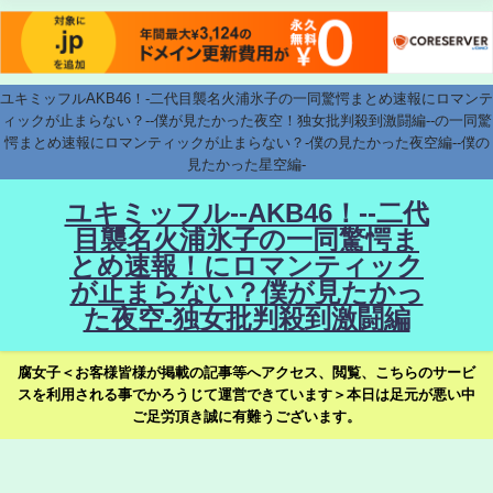
ユキミッフルAKB46！-二代目襲名火浦氷子の一同驚愕まとめ速報にロマンテ
ィックが止まらない？--僕が見たかった夜空！独女批判殺到激闘編--の一同驚
愕まとめ速報にロマンティックが止まらない？-僕の見たかった夜空編--僕の
見たかった星空編-
ユキミッフル--AKB46！--二代
目襲名火浦氷子の一同驚愕ま
とめ速報！にロマンティック
が止まらない？僕が見たかっ
た夜空-独女批判殺到激闘編
腐女子＜お客様皆様が掲載の記事等へアクセス、閲覧、こちらのサービ
スを利用される事でかろうじて運営できています＞本日は足元が悪い中
ご足労頂き誠に有難うございます。