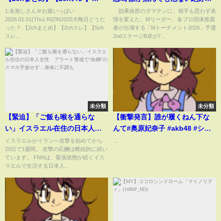
【5chスレ】
ンパイ、闇討ち満貫が即決着
1:名無しさん＠お腹いっぱい
効果抜群のダマテンに、相手も思わず表
2026.01.01(Thu) RIZIN2025大晦日どうだ
情を変えた。Mリーガー、各プロ団体推薦
「これはやべえってｗ」/麻雀・
った？ 【2chまとめ】【2chスレ】【5ch
者が出場する「Mトーナメント2026」予選
Mトーナメント(ABEMA TIMES)
スレ...
2ndステージB卓が7...
未分類
未分類
【緊迫】「ご飯も喉を通らな
【衝撃発言】誰が履くねん下な
い」イスラエル在住の日本人女
んて#奥原妃奈子 #akb48 #シス
性 アラート警戒で“命綱”のス
テマ #切り抜き #shorts
イスラエルがイランへ攻撃を始めてから
...
20日で1週間。 攻撃の応酬は断続的に続い
マホ手放せず…身体に不調も
ています。 FNNは、緊張状態が続くイス
ラエルで生活する日本人...