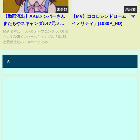
未分類
未分類
【動画流出】AKBメンバーさん
【MV】ココロシンドローム「マ
またもやスキャンダル!?元メン
イノリティ」(1080P_HD)
バーさんは映り込み事故!?【ゆ
続きますね… 00:00 オープニング 00:08 ま
...
たもやAKBメンバースキャンダル!? 01:51
っくり】
恋愛禁止なの？ 02:29 まとめ ...
s