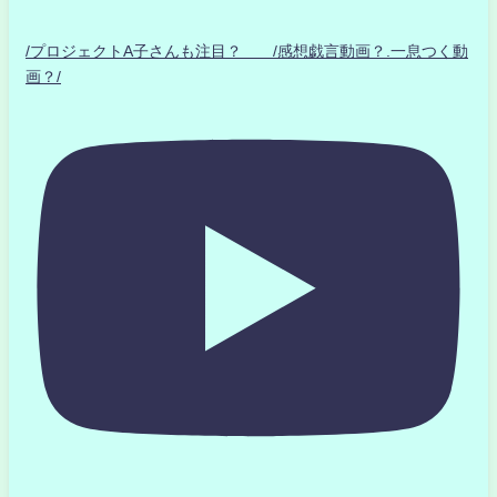
/プロジェクトA子さんも注目？ /感想戯言動画？.一息つく動
画？/