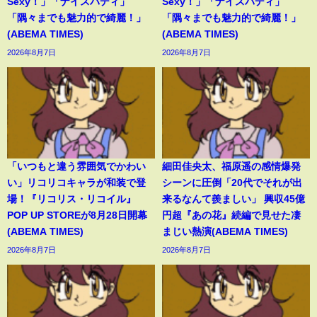
Sexy！」「ナイスバディ」
Sexy！」「ナイスバディ」
「隅々までも魅力的で綺麗！」
「隅々までも魅力的で綺麗！」
(ABEMA TIMES)
(ABEMA TIMES)
2026年8月7日
2026年8月7日
「いつもと違う雰囲気でかわい
細田佳央太、福原遥の感情爆発
い」リコリコキャラが和装で登
シーンに圧倒「20代でそれが出
場！『リコリス・リコイル』
来るなんて羨ましい」 興収45億
POP UP STOREが8月28日開幕
円超『あの花』続編で見せた凄
(ABEMA TIMES)
まじい熱演(ABEMA TIMES)
2026年8月7日
2026年8月7日