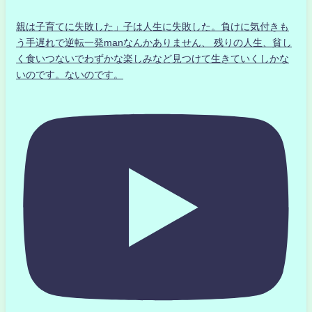
親は子育てに失敗した」子は人生に失敗した。負けに気付きも
う手遅れで逆転一発manなんかありません、 残りの人生、貧し
く食いつないでわずかな楽しみなど見つけて生きていくしかな
いのです。ないのです。