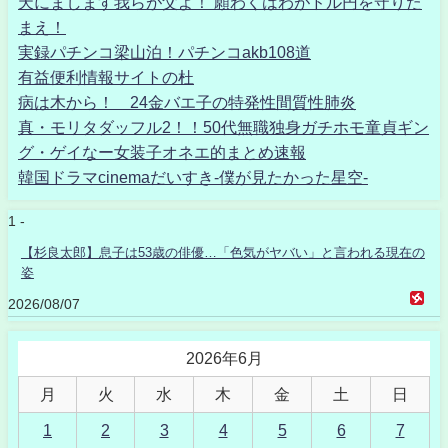
天にまします我らが父よ！ 願わくはわがドル円を守りた
まえ！
実録パチンコ梁山泊！パチンコakb108道
有益便利情報サイトの杜
病は木から！ 24金バエ子の特発性間質性肺炎
真・モリタダッフル2！！50代無職独身ガチホモ童貞ギン
グ・ゲイなー女装子オネエ的まとめ速報
韓国ドラマcinemaだいすき-僕が見たかった星空-
1 -
【杉良太郎】息子は53歳の俳優…「色気がヤバい」と言われる現在の
姿
2026/08/07
2026年6月
月
火
水
木
金
土
日
1
2
3
4
5
6
7