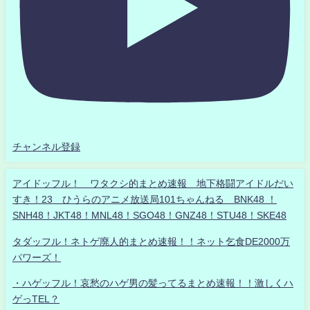
チャンネル登録
アイドッフル！ ワタクシ的まとめ速報 地下格闘アイドルだい
すき！23 ひうらのアニメ放送局101ちゃんねる BNK48 ！
SNH48！JKT48！MNL48！SGO48！GNZ48！STU48！SKE48
タダッフル！ネトゲ廃人的まとめ速報！！ネット乞食DE2000万
パワーズ！
・ハゲッフル！哀愁のハゲ男の髪ってるまとめ速報！！激しくハ
ゲっTEL？