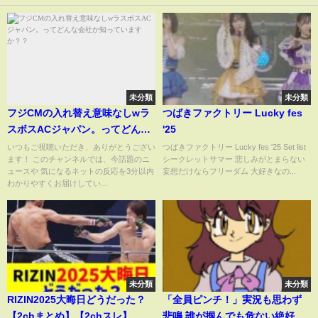
未分類
未分類
フジCMの入れ替え意味なしwラ
つばきファクトリー Lucky fes
スボスACジャパン。ってどんな
'25
会社か知っていますか？？
いつもご視聴いただき、ありがとうござい
つばきファクトリー Lucky fes '25 Set list
ます！ このチャンネルでは、今話題のニ
シークレットサマー 悲しみがとまらない
ュースや 気になるネットの反応を3分以内
妄想だけならフリーダム 大好きなの...
わかりやすくお届けしてい...
未分類
未分類
RIZIN2025大晦日どうだった？
「全員ピンチ！」実況も思わず
【2chまとめ】【2chスレ】
悲鳴 誰が掴んでも危ない絶好テ