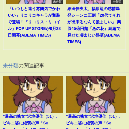
未分類
未分類
「いつもと違う雰囲気でかわ
細田佳央太、福原遥の感情爆
いい」リコリコキャラが和装
発シーンに圧倒「20代でそれ
で登場！『リコリス・リコイ
が出来るなんて羨ましい」 興
ル』POP UP STOREが8月28
収45億円超『あの花』続編で
日開幕(ABEMA TIMES)
見せた凄まじい熱演(ABEMA
TIMES)
未分類
の関連記事
“最高の熟女”沢地優佳（51）、
“最高の熟女”沢地優佳（51）、
ビキニ姿に絶賛の声「So
ビキニ姿に絶賛の声「So