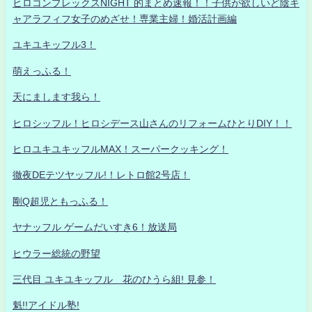
ヒロコンプレックスNIGHT 的まとめ速報！！子供が欲しいど陰キ
ャアラフィフ女子のめざせ！専業主婦！婚活計画編
ユキユキッフル3！
萌えっふる！
天にまします我ら！
ヒロシッフル！ヒロシデース山さんのリフォームひとりDIY！！
ヒロユキユキッフルMAX！スーパークッキング！
徹夜DEテツヤッフル!！レトロ館2号店！
剛Q超児ともっふる！
ヤナッフル ゲームだいすき6！放送局
ヒウラー総統の野望
三代目 ユキユキッフル 花のひうら組! 見参！
魁!!アイドル塾!