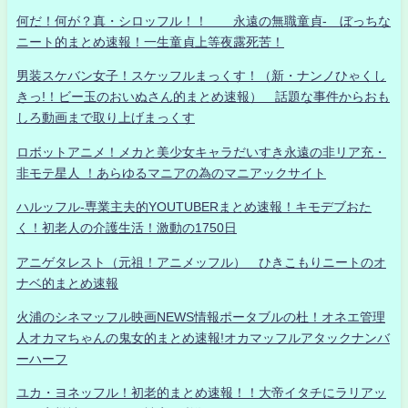
何だ！何が？真・シロッフル！！ 永遠の無職童貞- ぼっちな
ニート的まとめ速報！一生童貞上等夜露死苦！
男装スケバン女子！スケッフルまっくす！（新・ナンノひゃくし
きっ!！ビー玉のおいぬさん的まとめ速報） 話題な事件からおも
しろ動画まで取り上げまっくす
ロボットアニメ！メカと美少女キャラだいすき永遠の非リア充・
非モテ星人 ！あらゆるマニアの為のマニアックサイト
ハルッフル-専業主夫的YOUTUBERまとめ速報！キモデブおた
く！初老人の介護生活！激動の1750日
アニゲタレスト（元祖！アニメッフル） ひきこもりニートのオ
ナベ的まとめ速報
火浦のシネマッフル映画NEWS情報ポータブルの杜！オネエ管理
人オカマちゃんの鬼女的まとめ速報!オカマッフルアタックナンバ
ーハーフ
ユカ・ヨネッフル！初老的まとめ速報！！大帝イタチにラリアッ