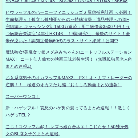
SNH48！JKT48！MNL48！SGO48！GNZ48！STU48！SKE48
ヒウラッフルのハーニーフィニッシュゴミ屋敷補完計画 ＜必殺！
生前整理人！孤立し孤独死からの～特殊清掃・遺品整理への道F
完結編＞ キャッシング計1500万返済：厨二病借金3500万円！う
つ病統合失調症14年生HKT46！！9期研究生、最後のサイト！全
米が泣いた！認知症鬱病60代のラストサイト絶賛！公開中
魔法熟女/美魔女ッ娘メグみみちゃんのニートッフルステーション
MAX！ ニート仙人仙女の映画三昧老後生活！（無職孤独居老人的
まとめ速報Z)]
乙女系腐男子のオカマッフルMAX2- FX！オ・カマトレーダーの
逆襲！！ 極道のオカマたち編（おもしろ動画まとめ速報）
スーパーウンコ！
新・ハゲッフル！哀愁のハゲ男の髪ってるまとめ速報！！激しく
ハゲっTEL？
こじ！コジッフル@！-レズっ娘百合ネエ！こじらせ！50独身処
女のBL腐女子的まとめ速報-