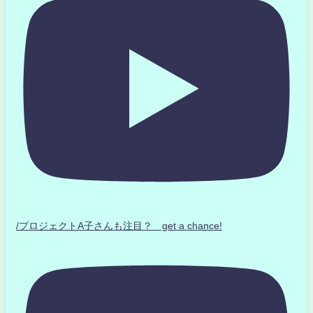
/プロジェクトA子さんも注目？ get a chance!