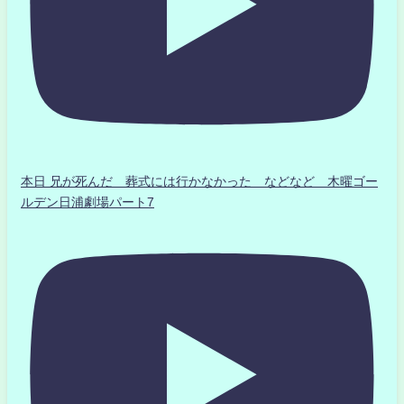
本日 兄が死んだ 葬式には行かなかった などなど 木曜ゴー
ルデン日浦劇場パート7