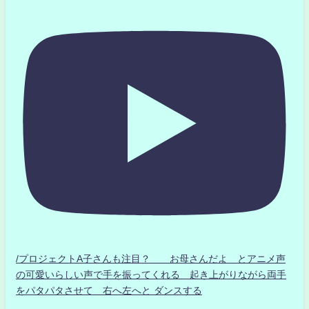
/プロジェクトA子さんも注目？ お母さんだよ とアニメ声
の可愛いらしい声で手を振ってくれる 起き上がりながら両手
をパタパタさせて 右へ左へと ダンスする