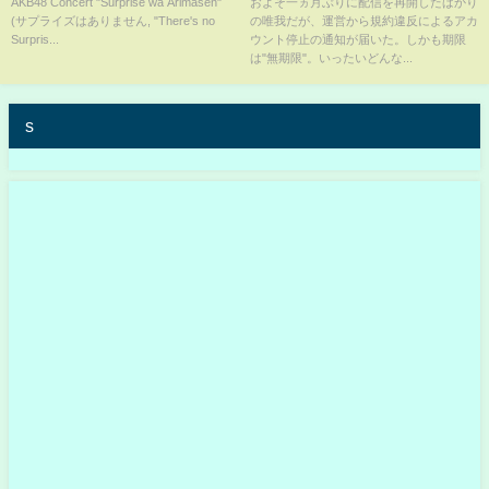
AKB48 Concert "Surprise wa Arimasen"
およそ一ヵ月ぶりに配信を再開したばかり
(サプライズはありません, "There's no
の唯我だが、運営から規約違反によるアカ
Surpris...
ウント停止の通知が届いた。しかも期限
は"無期限"。いったいどんな...
s