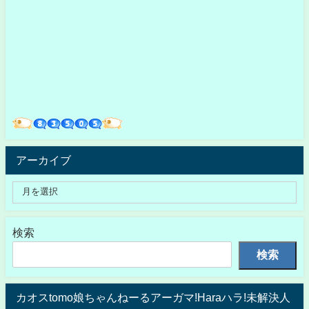
アーカイブ
検索
検索
カオスtomo娘ちゃんねーるアーガマ!Haraハラ!未解決人