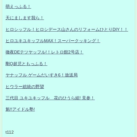
萌えっふる！
天にまします我ら！
ヒロシッフル！ヒロシデース山さんのリフォームひとりDIY！！
ヒロユキユキッフルMAX！スーパークッキング！
徹夜DEテツヤッフル!！レトロ館2号店！
剛Q超児ともっふる！
ヤナッフル ゲームだいすき6！放送局
ヒウラー総統の野望
三代目 ユキユキッフル 花のひうら組! 見参！
魁!!アイドル塾!
t112