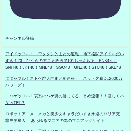
チャンネル登録
アイドッフル！ ワタクシ的まとめ速報 地下格闘アイドルだい
すき！23 ひうらのアニメ放送局101ちゃんねる BNK48 ！
SNH48！JKT48！MNL48！SGO48！GNZ48！STU48！SKE48
タダッフル！ネトゲ廃人的まとめ速報！！ネット乞食DE2000万
パワーズ！
・ハゲッフル！哀愁のハゲ男の髪ってるまとめ速報！！激しくハ
ゲっTEL？
ロボットアニメ！メカと美少女キャラだいすき永遠の非リア充・
非モテ星人 ！あらゆるマニアの為のマニアックサイト