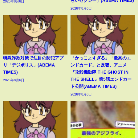
らいセクシー」(ABEMA TIMES)
2026年8月6日
2026年8月6日
特殊詐欺対策で注目の防犯アプ
「かっこよすぎる」「最高のエ
リ「デジポリス」(ABEMA
ンドカード」と反響、アニメ
TIMES)
『攻殻機動隊 THE GHOST IN
THE SHELL』第5話エンドカー
2026年8月6日
ド公開(ABEMA TIMES)
2026年8月6日