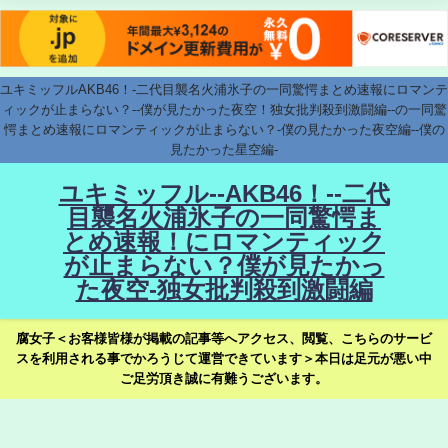
ユキミッフルAKB46！-二代目襲名火浦氷子の一同驚愕まとめ速報にロマンテ
ィックが止まらない？--僕が見たかった夜空！独女批判殺到激闘編--の一同驚
愕まとめ速報にロマンティックが止まらない？-僕の見たかった夜空編--僕の
見たかった星空編-
ユキミッフル--AKB46！--二代
目襲名火浦氷子の一同驚愕ま
とめ速報！にロマンティック
が止まらない？僕が見たかっ
た夜空-独女批判殺到激闘編
腐女子＜お客様皆様が掲載の記事等へアクセス、閲覧、こちらのサービ
スを利用される事でかろうじて運営できています＞本日は足元が悪い中
ご足労頂き誠に有難うございます。