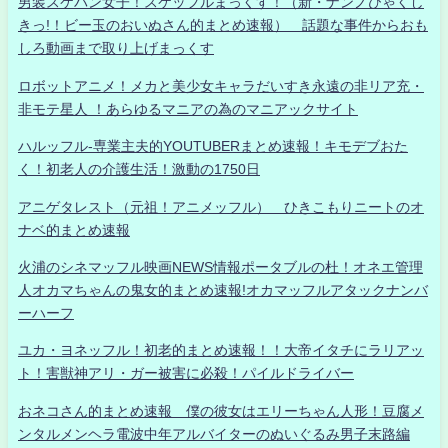
男装スケバン女子！スケッフルまっくす！（新・ナンノひゃくし
きっ!！ビー玉のおいぬさん的まとめ速報） 話題な事件からおも
しろ動画まで取り上げまっくす
ロボットアニメ！メカと美少女キャラだいすき永遠の非リア充・
非モテ星人 ！あらゆるマニアの為のマニアックサイト
ハルッフル-専業主夫的YOUTUBERまとめ速報！キモデブおた
く！初老人の介護生活！激動の1750日
アニゲタレスト（元祖！アニメッフル） ひきこもりニートのオ
ナベ的まとめ速報
火浦のシネマッフル映画NEWS情報ポータブルの杜！オネエ管理
人オカマちゃんの鬼女的まとめ速報!オカマッフルアタックナンバ
ーハーフ
ユカ・ヨネッフル！初老的まとめ速報！！大帝イタチにラリアッ
ト！害獣神アリ・ガー被害に必殺！パイルドライバー
おネコさん的まとめ速報 僕の彼女はエリーちゃん人形！豆腐メ
ンタルメンヘラ電波中年アルバイターのぬいぐるみ男子末路編