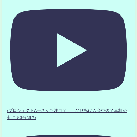
/プロジェクトA子さんも注目？ なぜ私は入会拒否？真相が
刺さる3分間？/