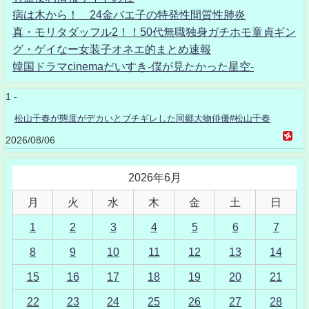
病は木から！ 24金バエ子の特発性間質性肺炎
真・モリタダッフル2！！50代無職独身ガチホモ童貞ギン
グ・ゲイなー女装子オネエ的まとめ速報
韓国ドラマcinemaだいすき-僕が見たかった星空-
1 -
松山千春が態度がデカいとブチギレした同郷大物俳優#松山千春
2026/08/06
2026年6月
月
火
水
木
金
土
日
1
2
3
4
5
6
7
8
9
10
11
12
13
14
15
16
17
18
19
20
21
22
23
24
25
26
27
28