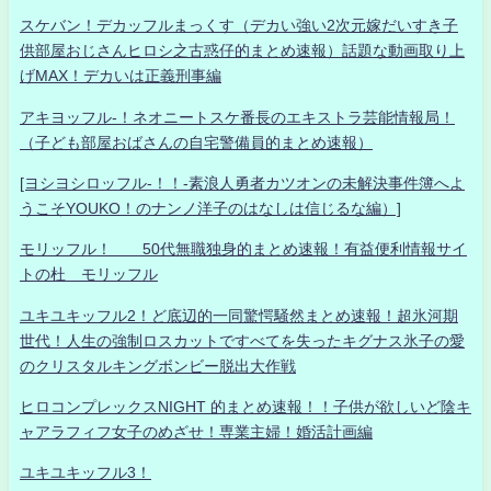
スケバン！デカッフルまっくす（デカい強い2次元嫁だいすき子
供部屋おじさんヒロシ之古惑仔的まとめ速報）話題な動画取り上
げMAX！デカいは正義刑事編
アキヨッフル-！ネオニートスケ番長のエキストラ芸能情報局！
（子ども部屋おばさんの自宅警備員的まとめ速報）
[ヨシヨシロッフル-！！-素浪人勇者カツオンの未解決事件簿へよ
うこそYOUKO！のナンノ洋子のはなしは信じるな編）]
モリッフル！ 50代無職独身的まとめ速報！有益便利情報サイ
トの杜 モリッフル
ユキユキッフル2！ど底辺的一同驚愕騒然まとめ速報！超氷河期
世代！人生の強制ロスカットですべてを失ったキグナス氷子の愛
のクリスタルキングボンビー脱出大作戦
ヒロコンプレックスNIGHT 的まとめ速報！！子供が欲しいど陰キ
ャアラフィフ女子のめざせ！専業主婦！婚活計画編
ユキユキッフル3！