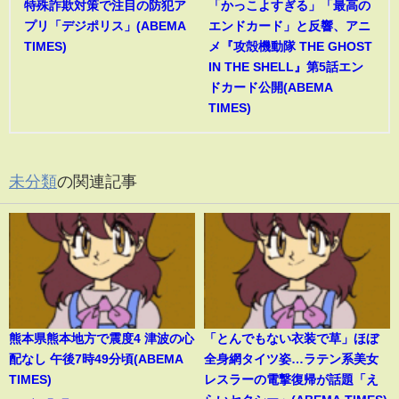
特殊詐欺対策で注目の防犯ア
「かっこよすぎる」「最高の
プリ「デジポリス」(ABEMA
エンドカード」と反響、アニ
TIMES)
メ『攻殻機動隊 THE GHOST
IN THE SHELL』第5話エン
ドカード公開(ABEMA
TIMES)
未分類
の関連記事
熊本県熊本地方で震度4 津波の心
「とんでもない衣装で草」ほぼ
配なし 午後7時49分頃(ABEMA
全身網タイツ姿…ラテン系美女
TIMES)
レスラーの電撃復帰が話題「え