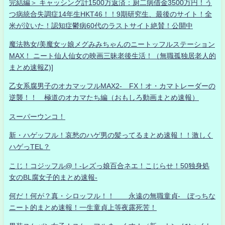
完結編＞ キャッシング計1500万返済：厨二病借金3500万円！う
つ病統合失調症14年生HKT46！！9期研究生、最後のサイト！全
米が泣いた！認知症鬱病60代のラストサイト絶賛！公開中
魔法熟女/美魔女ッ娘メグみみちゃんのニートッフルステーション
MAX！ ニート仙人仙女の映画三昧老後生活！（無職孤独居老人的
まとめ速報Z)]
乙女系腐男子のオカマッフルMAX2- FX！オ・カマトレーダーの
逆襲！！ 極道のオカマたち編（おもしろ動画まとめ速報）
スーパーウンコ！
新・ハゲッフル！哀愁のハゲ男の髪ってるまとめ速報！！激しく
ハゲっTEL？
こじ！コジッフル@！-レズっ娘百合ネエ！こじらせ！50独身処
女のBL腐女子的まとめ速報-
何だ！何が？真・シロッフル！！ 永遠の無職童貞- ぼっちな
ニート的まとめ速報！一生童貞上等夜露死苦！