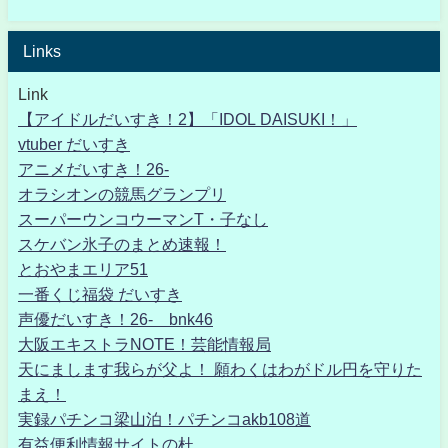
Links
Link
【アイドルだいすき！2】「IDOL DAISUKI！」
vtuber だいすき
アニメだいすき！26-
オラシオンの競馬グランプリ
スーパーウンコウーマンT・子なし
スケバン氷子のまとめ速報！
とおやまエリア51
一番くじ福袋 だいすき
声優だいすき！26- bnk46
大阪エキストラNOTE！芸能情報局
天にまします我らが父よ！ 願わくはわがドル円を守りた
まえ！
実録パチンコ梁山泊！パチンコakb108道
有益便利情報サイトの杜