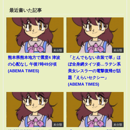
最近書いた記事
未分類
未分類
熊本県熊本地方で震度4 津波
「とんでもない衣装で草」ほ
の心配なし 午後7時49分頃
ぼ全身網タイツ姿…ラテン系
(ABEMA TIMES)
美女レスラーの電撃復帰が話
題「えらいセクシー」
(ABEMA TIMES)
未分類
未分類