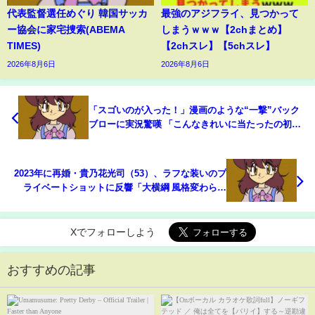
代表監督選任めぐり 韓国サッカ
最強のアジフライ、見つかって
ー協会に家宅捜索(ABEMA
しまうｗｗｗ【2chまとめ】
TIMES)
【2chスレ】【5chスレ】
2026年8月6日
2026年8月6日
「スゴいのが入った！」漫画のような“一撃”バック
ブローに実況驚嘆 「こんなきれいに当たったの初め
て見た」ネット騒然(ABEMA TIMES)
2023年に再婚・貴乃花光司（53）、ラフな装いのプ
ライベートショットに反響「大横綱 風格変わらな
い！」「若返ってますよ」(ABEMA TIMES)
Xでフォローしよう
おすすめの記事