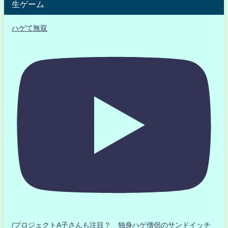
生ゲーム
ハゲて無双
/プロジェクトA子さんも注目？ 独身ハゲ僧侶のサンドイッチ