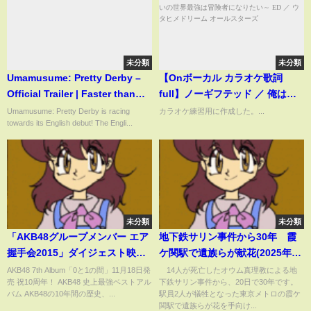
未分類
未分類
Umamusume: Pretty Derby –
【Onボーカル カラオケ歌詞
Official Trailer | Faster than
full】ノーギフテッド ／ 俺は全
Anyone
てを【パリイ】する～逆勘違い
Umamusume: Pretty Derby is racing
カラオケ練習用に作成した。...
towards its English debut! The Engli...
の世界最強は冒険者になりたい
～ ED ／ ウタヒメドリーム オー
ルスターズ
未分類
未分類
「AKB48グループメンバー エア
地下鉄サリン事件から30年 霞
握手会2015」ダイジェスト映像 /
ケ関駅で遺族らが献花(2025年3
AKB48[公式]
月20日)
AKB48 7th Album「0と1の間」11月18日発
14人が死亡したオウム真理教による地
売 祝10周年！ AKB48 史上最強ベストアル
下鉄サリン事件から、20日で30年です。
バム AKB48の10年間の歴史、...
駅員2人が犠牲となった東京メトロの霞ケ
関駅で遺族らが花を手向け...