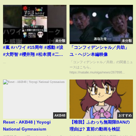
未分類
未分類
#嵐 #ハワイ #15周年 #感動 #涙
「コンフィデンシャル／共助」
#大野智 #櫻井翔 #松本潤 #二宮
ユ・ヘジン本編映像
和也 #相葉雅紀
...
「コンフィデンシャル／共助」の関連ニュ
ースはこちら。
https://natalie.mu/eiga/news/267898...
AKB48
おすすめ
Reset - AKB48 | Yoyogi
【唯我】ふわっち無期限BANの
National Gymnasium
理由は? 直前の動画を検証