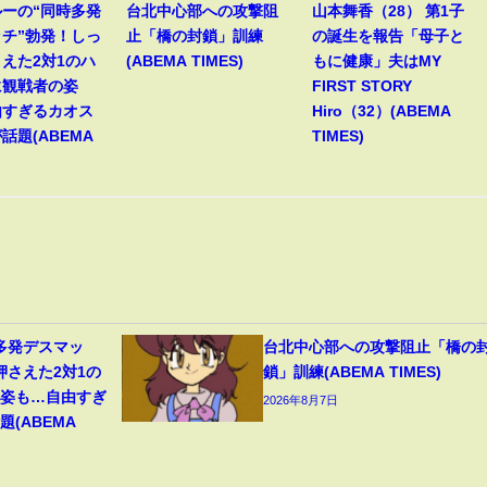
ーの“同時多発
台北中心部への攻撃阻
山本舞香（28） 第1子
チ”勃発！しっ
止「橋の封鎖」訓練
の誕生を報告「母子と
えた2対1のハ
(ABEMA TIMES)
もに健康」夫はMY
に観戦者の姿
FIRST STORY
由すぎるカオス
Hiro（32）(ABEMA
話題(ABEMA
TIMES)
多発デスマッ
台北中心部への攻撃阻止「橋の
押さえた2対1の
鎖」訓練(ABEMA TIMES)
の姿も…自由すぎ
2026年8月7日
(ABEMA