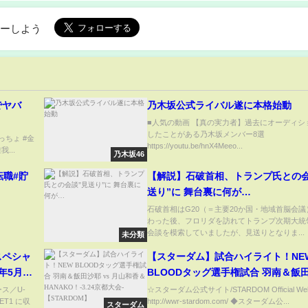
(ABEMA TIMES)
ローしよう
でヤバ
乃木坂公式ライバル遂に本格始動
■人気の動画 【真の実力者】過去にオーディシ
したことがある乃木坂メンバー8選
っちょ #金
https://youtu.be/hnX4Meeo...
...
乃木坂46
転職#貯
【解説】石破首相、トランプ氏との会
送り”に 舞台裏に何が…
石破首相はG20（＝主要20か国・地域首脳会議
わった後、フロリダを訪れてトランプ次期大統
会談を模索していましたが、見送りとなりま...
未分類
スペシャ
【スターダム】試合ハイライト！NE
年5月11
BLOODタッグ選手権試合 羽南＆飯
Tにて独占
vs 月山和香＆HANAKO！-3.24京都
ス／U-
☆スターダム公式サイト/STARDOM Official Web
ET1 に収
http://wwr-stardom.com/ ◆スターダム公...
【STARDOM】
スターダム