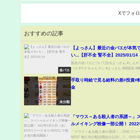
Xでフォ
おすすめの記事
【よっさん】最近の金バエが本気
い...【肝不全 腎不全】2025/01/14
親友の金バエについて語るよっさん #しんや
バエ #ウナちゃんマン #よっさん #関慎吾 #唯我
金バエ
手取り時給で見る給料の差#投資#
金
...
未分類
「マウス～ある殺人者の系譜～」
ルメイキング映像一部公開！ 2022
日（水）DVDリリース & U-NEX
「マウス～ある殺人者の系譜～」DVD リリー
NEXT 独占先行配信開始を記念して、DVD-S
先行配信開始！