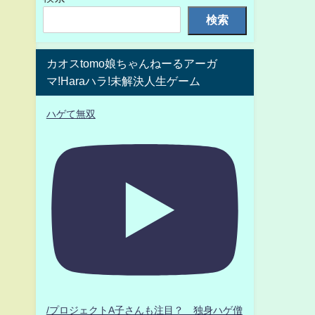
検索
カオスtomo娘ちゃんねーるアーガ
マ!Haraハラ!未解決人生ゲーム
ハゲて無双
/プロジェクトA子さんも注目？ 独身ハゲ僧