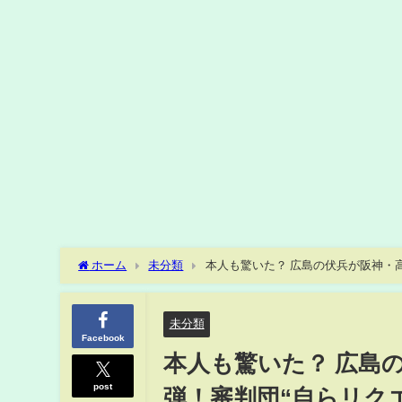
ホーム
未分類
本人も驚いた？ 広島の伏兵が阪神・
った」(ABEMA TIMES)
未分類
Facebook
本人も驚いた？ 広島
post
弾！審判団“自らリク