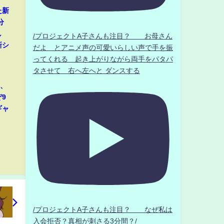
た新
分
し
/プロジェクトA子さんも注目？ お母さん
新シ
だよ とアニメ声の可愛いらしい声で手を振
ってくれる 起き上がりながら両手をパタパ
タさせて 右へ左へと ダンスする
那、
9
ギャ
/プロジェクトA子さんも注目？ なぜ私は
入会拒否？真相が刺さる3分間？/