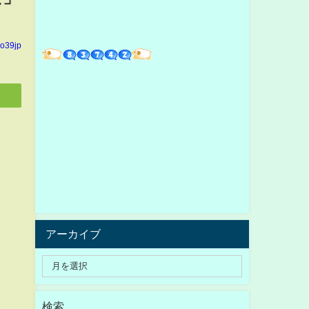
yo39jp
アーカイブ
検索