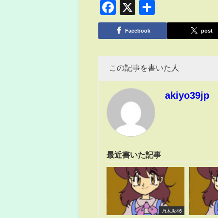
Facebook
X
共
有
Facebook
post
この記事を書いた人
akiyo39jp
最近書いた記事
乃木坂46