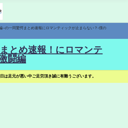
編--の一同驚愕まとめ速報にロマンティックが止まらない？-僕の
驚愕まとめ速報！にロマンテ
激闘編
日は足元が悪い中ご足労頂き誠に有難うございます。