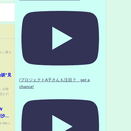
ョン落ち
談"見
/プロジェクトA子さんも注目？ get a
chance!
）が終
領との
W
田沙耶
大会-
 Site☆