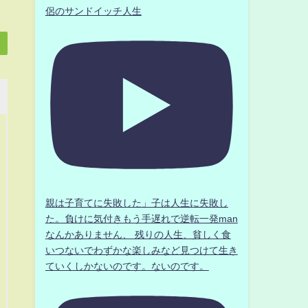
侶のサンドイッチ人生
親は子育てに失敗した」子は人生に失敗し
た。負けに気付きもう手遅れで逆転一発man
なんかありません、 残りの人生、貧しく食
いつないでわずかな楽しみなど見つけて生き
ていくしかないのです。ないのです。