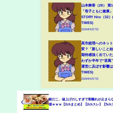
山本舞香（28） 第
「母子ともに健康」夫
STORY Hiro（32）
TIMES)
2026年8月7日
高市総理へのネッ
変？「新しいこと
期待感強く出てい
わずか半年で“逆風
運営に及ぼす影響は(
TIMES)
2026年8月7日
銀だこ、値上げのしすぎで客離れが止まら
様ｗｗｗ【2chまとめ】【2chスレ】【5ch