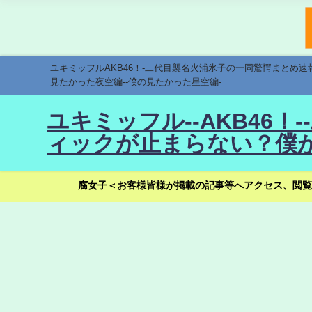
ユキミッフルAKB46！-二代目襲名火浦氷子の一同驚愕まとめ
見たかった夜空編--僕の見たかった星空編-
ユキミッフル--AKB46
ィックが止まらない？僕が
腐女子＜お客様皆様が掲載の記事等へアクセス、閲覧