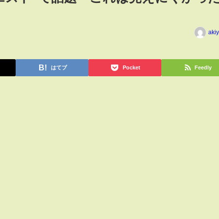
aki
はてブ
Pocket
Feedly