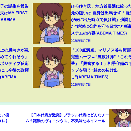
1子の誕生を報告
ひろゆき氏、地方首長選に絞っ
はMY FIRST
党の狙いは 自身は出馬せず「自
(ABEMA
が表に出た時点で負け戦」強調
た“絶対に公約を守る政党”と斬
ステムの内容(ABEMA TIMES)
2026年8月7日
ト上の風向きが急
「100点満点」マリノス谷村海
始めてくれそう」
完璧ムーブ→“裏抜け弾”「これぞ
たポジティブ反応
番」「興奮する！」相手守備の
”に…今後の政権
ップを狙う”斜めの抜け出
ABEMA
し”(ABEMA TIMES)
2026年8月7日
ない模
【日本代表が激突】ブラジル代表はどんなチー
スレ】
ム？躍動のヴィニシウス、不気味なネイマール、
昨秋不在の世界的守備者3人…攻守の特徴を解剖