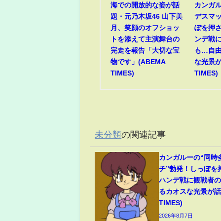
海での開放的な姿が話
カンガル
題・元乃木坂46 山下美
デスマッ
月、笑顔のオフショッ
ぽを押さ
トを添えて主演舞台の
ンデ戦
完走を報告「大切な宝
も…自
物です」(ABEMA
な光景が
TIMES)
TIMES)
未分類
の関連記事
カンガルーの“同時
チ”勃発！しっぽを
ハンデ戦に観戦者
るカオスな光景が話題
TIMES)
2026年8月7日