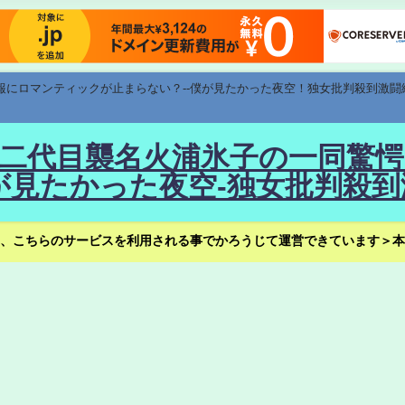
速報にロマンティックが止まらない？--僕が見たかった夜空！独女批判殺到激闘
！--二代目襲名火浦氷子の一同
見たかった夜空-独女批判殺到
、こちらのサービスを利用される事でかろうじて運営できています＞本