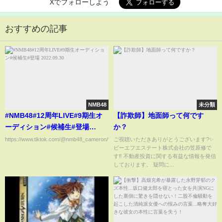
Xでフォローしよう
おすすめの記事
NMB48
未分類
#NMB48#12周年LIVE#9期生オ
【詐欺師】地面師って何です
ーディション#候補生#登場
か？
2022.09.30
https://www.tiktok.com/@nmb48_cameron/video/7149108502030503170...
ご視聴いただきありがとうございます?✨
ビーエフエステート株式会社の笠原修で
す‼︎ 不動産投資に関する有益な情報を発信
しております。 疑問に...