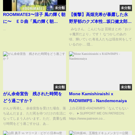
未分類
未分類
ROOMMATE3〜涼子 風の輝く朝
【衝撃】高畑充希が暴露した永
に〜 ＥＤ曲「風の輝く朝
野芽郁のクズ本性...坂口健太郎を
に…」
寝とった女を共演NGにした裏側
...
‌ ‌ みなさん、こんにちは 芸能まとめ「おジ
ャ魔所だより」です！ なつかしのあの
に驚きを隠せない！二股不倫騒
頃、輝いていた有名人たちは現在何をして
動を起こした清純派女優への恨
いるのか.... 隠...
みの言葉...略奪大好きな彼女の本
性に言葉を失う！
未分類
未分類
がん余命宣告 残された時間を
Mone Kamishiraishi x
どう過ごすか？
RADWIMPS - Nandemonaiya
がんが再発し、余命宣告を受けた場合、落
上白石萌音×RADWIMPS「なんでもない
ち込んだまま、ただ死を待つだけの生活に
や」 ►SUPPORT ME ON PATREON:
なってしまう人がいます。ただ、貴重な残
https://www.patreon.co...
り時間をどう過ごすかは、あ...