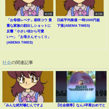
未分類
未分類
「お母様レベチ」柴咲コウ 貴
日経平均株価 一時1000円超
重な家族の顔出しショットに
下落(ABEMA TIMES)
反響「小さい頃から可愛
い〜」「お母さんそっくり」
(ABEMA TIMES)
社会
の関連記事
「みんな絶対噛むんですよ
【社会復帰】なんJ卒業おめでと