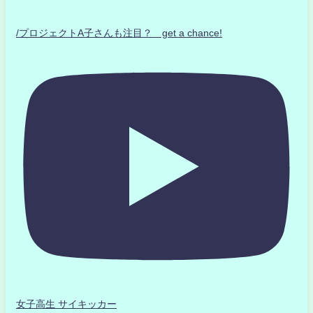
/プロジェクトA子さんも注目？ get a chance!
女子高生 サイキッカー