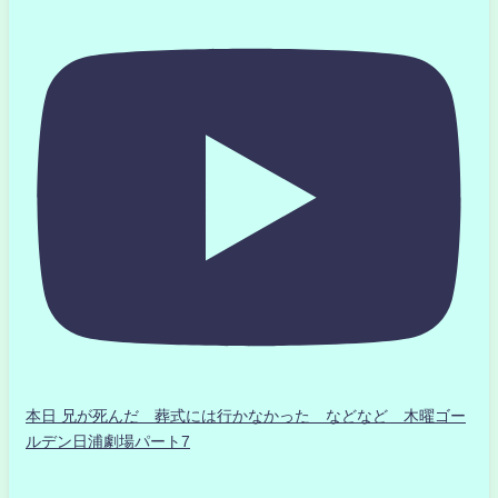
本日 兄が死んだ 葬式には行かなかった などなど 木曜ゴー
ルデン日浦劇場パート7