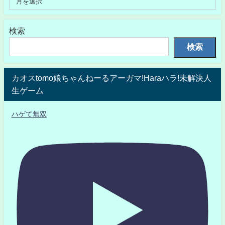
検索
検索
カオスtomo娘ちゃんねーるアーガマ!Haraハラ!未解決人
生ゲーム
ハゲて無双