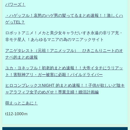
パワーズ！
・ハゲッフル！哀愁のハゲ男の髪ってるまとめ速報！！激しくハ
ゲっTEL？
ロボットアニメ！メカと美少女キャラだいすき永遠の非リア充・
非モテ星人 ！あらゆるマニアの為のマニアックサイト
アニゲタレスト（元祖！アニメッフル） ひきこもりニートのオ
ナベ的まとめ速報
ユカ・ヨネッフル！初老的まとめ速報！！大帝イタチにラリアッ
ト！害獣神アリ・ガー被害に必殺！パイルドライバー
ヒロコンプレックスNIGHT 的まとめ速報！！子供が欲しいど陰キ
ャアラフィフ女子のめざせ！専業主婦！婚活計画編
萌えっとこあに！
t112-1000ｍ