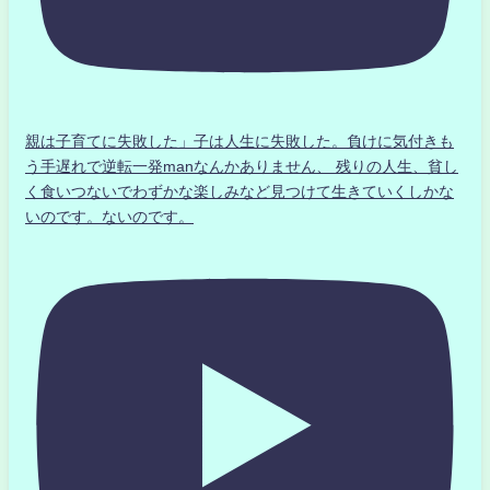
親は子育てに失敗した」子は人生に失敗した。負けに気付きも
う手遅れで逆転一発manなんかありません、 残りの人生、貧し
く食いつないでわずかな楽しみなど見つけて生きていくしかな
いのです。ないのです。