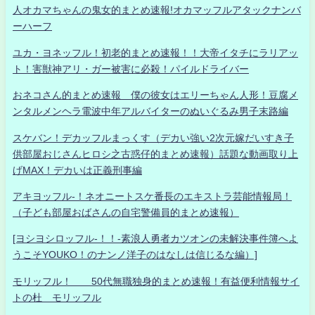
人オカマちゃんの鬼女的まとめ速報!オカマッフルアタックナンバ
ーハーフ
ユカ・ヨネッフル！初老的まとめ速報！！大帝イタチにラリアッ
ト！害獣神アリ・ガー被害に必殺！パイルドライバー
おネコさん的まとめ速報 僕の彼女はエリーちゃん人形！豆腐メ
ンタルメンヘラ電波中年アルバイターのぬいぐるみ男子末路編
スケバン！デカッフルまっくす（デカい強い2次元嫁だいすき子
供部屋おじさんヒロシ之古惑仔的まとめ速報）話題な動画取り上
げMAX！デカいは正義刑事編
アキヨッフル-！ネオニートスケ番長のエキストラ芸能情報局！
（子ども部屋おばさんの自宅警備員的まとめ速報）
[ヨシヨシロッフル-！！-素浪人勇者カツオンの未解決事件簿へよ
うこそYOUKO！のナンノ洋子のはなしは信じるな編）]
モリッフル！ 50代無職独身的まとめ速報！有益便利情報サイ
トの杜 モリッフル