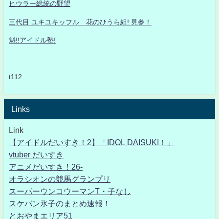
ヒウラー総統の野望
三代目 ユキユキッフル 花のひうら組! 見参！
魁!!アイドル塾!
t112
Links
Link
【アイドルだいすき！2】「IDOL DAISUKI！」
vtuber だいすき
アニメだいすき！26-
オラシオンの競馬グランプリ
スーパーウンコウーマンT・子なし
スケバン氷子のまとめ速報！
とおやまエリア51