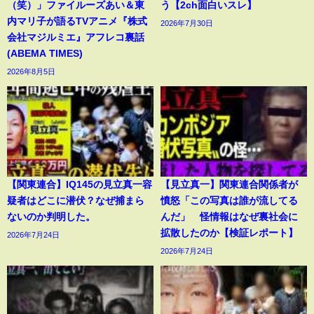
（笑）」ファイルーズあい＆東
う【2ch面白いスレ】
内マリ子が語るTVアニメ『株式
2026年7月30日
会社マジルミエ』アフレコ裏話
(ABEMA TIMES)
2026年8月5日
【関東連合】IQ145の見立真一容
【見立真一】関東連合関係者が
疑者はどこに潜伏？なぜ捕まら
憤怒「この写真は誰が流してる
ないのか判明した。
んだ」 怪情報はなぜ裏社会に
拡散したのか【検証レポート】
2026年7月24日
2026年7月24日