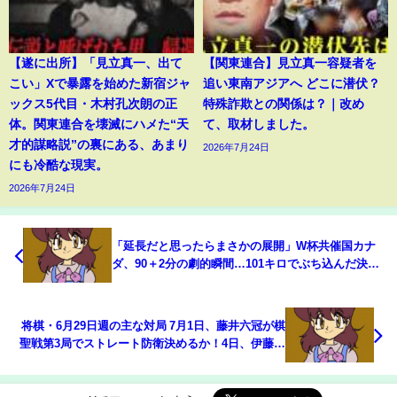
【遂に出所】「見立真一、出て
【関東連合】見立真一容疑者を
こい」Xで暴露を始めた新宿ジャ
追い東南アジアへ どこに潜伏？
ックス5代目・木村孔次朗の正
特殊詐欺との関係は？｜改め
体。関東連合を壊滅にハメた“天
て、取材しました。
才的謀略説”の裏にある、あまり
2026年7月24日
にも冷酷な現実。
2026年7月24日
「延長だと思ったらまさかの展開」W杯共催国カナ
ダ、90＋2分の劇的瞬間…101キロでぶち込んだ決勝
ボレー弾にネット沸騰(ABEMA TIMES)
将棋・6月29日週の主な対局 7月1日、藤井六冠が棋
聖戦第3局でストレート防衛決めるか！4日、伊藤匠
二冠が挑戦する王位戦開幕(ABEMA TIMES)