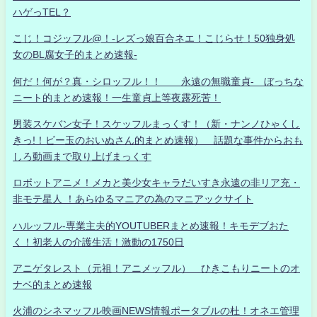
ハゲっTEL？
こじ！コジッフル@！-レズっ娘百合ネエ！こじらせ！50独身処
女のBL腐女子的まとめ速報-
何だ！何が？真・シロッフル！！ 永遠の無職童貞- ぼっちな
ニート的まとめ速報！一生童貞上等夜露死苦！
男装スケバン女子！スケッフルまっくす！（新・ナンノひゃくし
きっ!！ビー玉のおいぬさん的まとめ速報） 話題な事件からおも
しろ動画まで取り上げまっくす
ロボットアニメ！メカと美少女キャラだいすき永遠の非リア充・
非モテ星人 ！あらゆるマニアの為のマニアックサイト
ハルッフル-専業主夫的YOUTUBERまとめ速報！キモデブおた
く！初老人の介護生活！激動の1750日
アニゲタレスト（元祖！アニメッフル） ひきこもりニートのオ
ナベ的まとめ速報
火浦のシネマッフル映画NEWS情報ポータブルの杜！オネエ管理