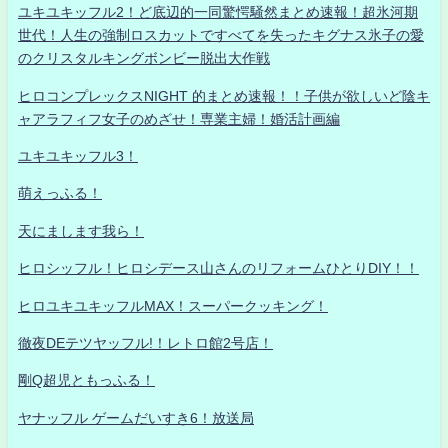
ユキユキッフル2！ど底辺的一同驚愕騒然まとめ速報！超氷河期
世代！人生の強制ロスカットですべてを失ったキグナス氷子の愛
のクリスタルキングボンビー脱出大作戦
ヒロコンプレックスNIGHT 的まとめ速報！！子供が欲しいど陰キ
ャアラフィフ女子のめざせ！専業主婦！婚活計画編
ユキユキッフル3！
萌えっふる！
天にまします我ら！
ヒロシッフル！ヒロシデース山さんのリフォームひとりDIY！！
ヒロユキユキッフルMAX！スーパークッキング！
徹夜DEテツヤッフル!！レトロ館2号店！
剛Q超児ともっふる！
ヤナッフル ゲームだいすき6！放送局