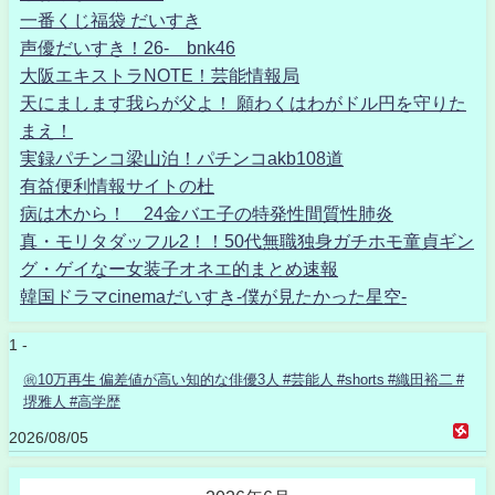
一番くじ福袋 だいすき
声優だいすき！26- bnk46
大阪エキストラNOTE！芸能情報局
天にまします我らが父よ！ 願わくはわがドル円を守りた
まえ！
実録パチンコ梁山泊！パチンコakb108道
有益便利情報サイトの杜
病は木から！ 24金バエ子の特発性間質性肺炎
真・モリタダッフル2！！50代無職独身ガチホモ童貞ギン
グ・ゲイなー女装子オネエ的まとめ速報
韓国ドラマcinemaだいすき-僕が見たかった星空-
1 -
㊗️10万再生 偏差値が高い知的な俳優3人 #芸能人 #shorts #織田裕二 #
堺雅人 #高学歴
2026/08/05