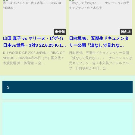
未分類
日向坂
山田 真子 vs マリーヌ・ビゲイ/
日向坂46、五期生ドキュメンタ
日本vs世界・3対3 22.6.25 K-1
リー公開「涙なしで見れな
代々木第二 ～RING OF VENUS
い…」 ナレーションは元キャ
K-1 WORLD GP 2022 JAPAN ～RING OF
日向坂46、五期生ドキュメンタリー公開
VENUS～ 2022年6月25日（土）国立代々
「涙なしで見れない…」 ナレーションは
～
プテン・佐々木久美
木競技場 第二体育館 ＜全...
元キャプテン・佐々木久美アイドルグルー
プ・日向坂46が12日、公...
s