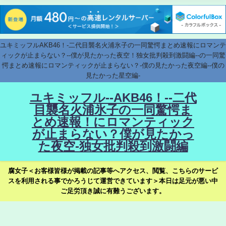
ユキミッフルAKB46！-二代目襲名火浦氷子の一同驚愕まとめ速報にロマンテ
ィックが止まらない？--僕が見たかった夜空！独女批判殺到激闘編--の一同驚
愕まとめ速報にロマンティックが止まらない？-僕の見たかった夜空編--僕の
見たかった星空編-
ユキミッフル--AKB46！--二代
目襲名火浦氷子の一同驚愕ま
とめ速報！にロマンティック
が止まらない？僕が見たかっ
た夜空-独女批判殺到激闘編
腐女子＜お客様皆様が掲載の記事等へアクセス、閲覧、こちらのサービ
スを利用される事でかろうじて運営できています＞本日は足元が悪い中
ご足労頂き誠に有難うございます。