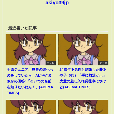
akiyo39jp
最近書いた記事
未分類
未分類
千原ジュニア、歴史の調べも
24歳年下男性と結婚した藤あ
のをしていたら→AIから“ま
や子（65）「手に熱湯が…」
さかの回答”「そいつの名前
大量の差し入れ調理中にやけ
を知りたいねん！」(ABEMA
ど(ABEMA TIMES)
TIMES)