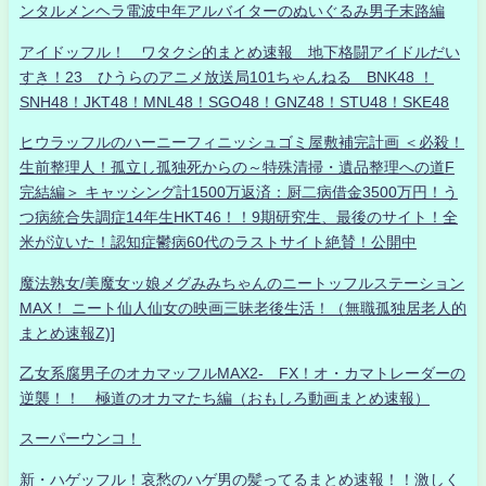
ンタルメンヘラ電波中年アルバイターのぬいぐるみ男子末路編
アイドッフル！ ワタクシ的まとめ速報 地下格闘アイドルだい
すき！23 ひうらのアニメ放送局101ちゃんねる BNK48 ！
SNH48！JKT48！MNL48！SGO48！GNZ48！STU48！SKE48
ヒウラッフルのハーニーフィニッシュゴミ屋敷補完計画 ＜必殺！
生前整理人！孤立し孤独死からの～特殊清掃・遺品整理への道F
完結編＞ キャッシング計1500万返済：厨二病借金3500万円！う
つ病統合失調症14年生HKT46！！9期研究生、最後のサイト！全
米が泣いた！認知症鬱病60代のラストサイト絶賛！公開中
魔法熟女/美魔女ッ娘メグみみちゃんのニートッフルステーション
MAX！ ニート仙人仙女の映画三昧老後生活！（無職孤独居老人的
まとめ速報Z)]
乙女系腐男子のオカマッフルMAX2- FX！オ・カマトレーダーの
逆襲！！ 極道のオカマたち編（おもしろ動画まとめ速報）
スーパーウンコ！
新・ハゲッフル！哀愁のハゲ男の髪ってるまとめ速報！！激しく