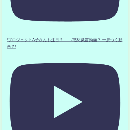
/プロジェクトA子さんも注目？ /感想戯言動画？.一息つく動
画？/