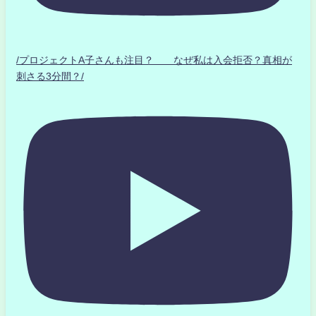
/プロジェクトA子さんも注目？ なぜ私は入会拒否？真相が
刺さる3分間？/