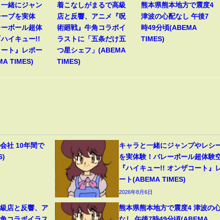
と一緒にジャン
着こなしがまるで高級
熊本県熊本地方で震度4
シーブを実体
店と反響、アニメ『呪
津波の心配なし 午後7
レーボール超体
術廻戦』牛角コラボイ
時49分頃(ABEMA
ハイキュー!!
ラストに「五条だけ五
TIMES)
コート』レポー
つ星シェフ」(ABEMA
A TIMES)
TIMES)
会社 10年間で
キャラと一緒にジャンプやレシ
S)
を実体験！バレーボール超体験
『ハイキュー!! オンザコート』
ート(ABEMA TIMES)
2026年8月6日
高級店と反響、ア
熊本県熊本地方で震度4 津波の
牛角コラボイラス
なし 午後7時49分頃(ABEMA