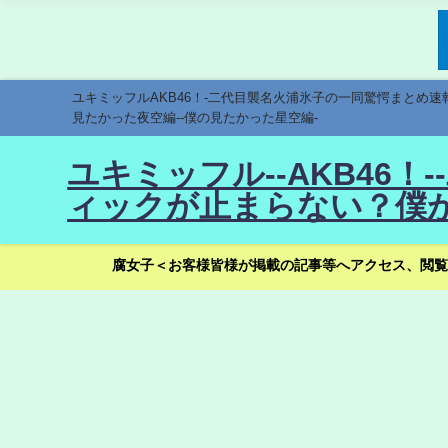
ユキミッフルAKB46！-二代目襲名火浦氷子の一同驚愕まとめ
見たかった夜空編--僕の見たかった星空編-
ユキミッフル--AKB46
ィックが止まらない？僕が
腐女子＜お客様皆様が掲載の記事等へアクセス、閲覧