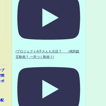
/プロジェクトA子さんも注目？ /感想戯
言動画？.一息つく動画？/
ーブ
空間
レポ
心配