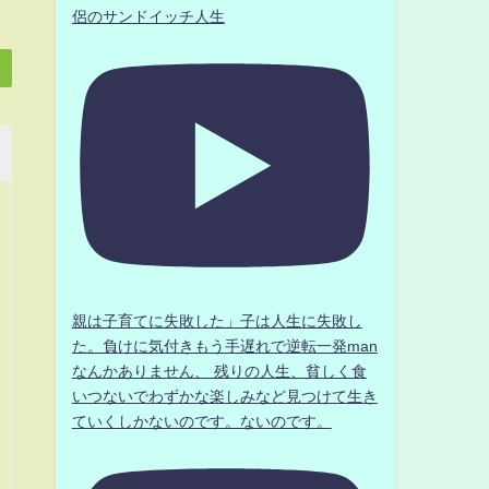
侶のサンドイッチ人生
親は子育てに失敗した」子は人生に失敗し
た。負けに気付きもう手遅れで逆転一発man
なんかありません、 残りの人生、貧しく食
いつないでわずかな楽しみなど見つけて生き
ていくしかないのです。ないのです。