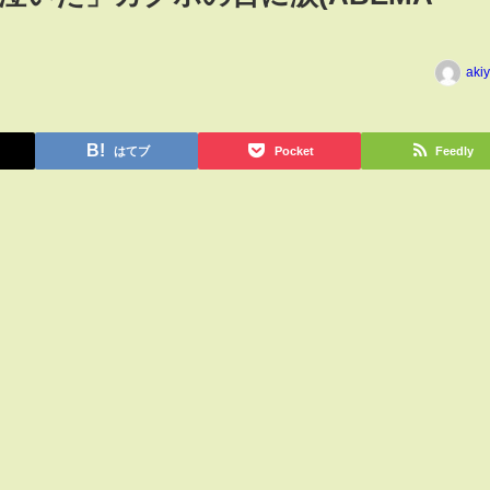
aki
はてブ
Pocket
Feedly