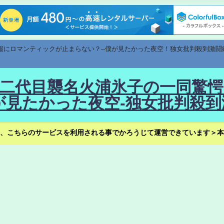
速報にロマンティックが止まらない？--僕が見たかった夜空！独女批判殺到激闘
！--二代目襲名火浦氷子の一同
見たかった夜空-独女批判殺到
、こちらのサービスを利用される事でかろうじて運営できています＞本