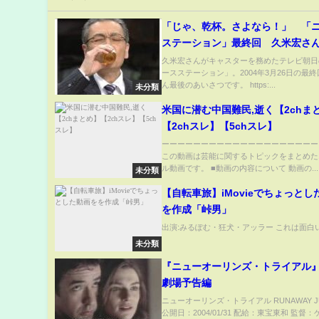
「じゃ、乾杯。さよなら！」 「
ステーション」最終回 久米宏さ
つ(2026年1月13日)
久米宏さんがキャスターを務めたテレビ朝日
ースステーション」。2004年3月26日の最
ん最後のあいさつです。 https:...
未分類
米国に潜む中国難民,逝く【2chま
【2chスレ】【5chスレ】
ーーーーーーーーーーーーーーーーーーーー
この動画は芸能に関するトピックをまとめた
ル動画です。 ■動画の内容について 動画の...
未分類
【自転車旅】iMovieでちょっとし
を作成「峠男」
出演:みるぽむ・狂犬・アッラー これは面白い(･∀
未分類
『ニューオーリンズ・トライアル
劇場予告編
ニューオーリンズ・トライアル RUNAWAY J
公開日：2004/01/31 配給：東宝東和 監督