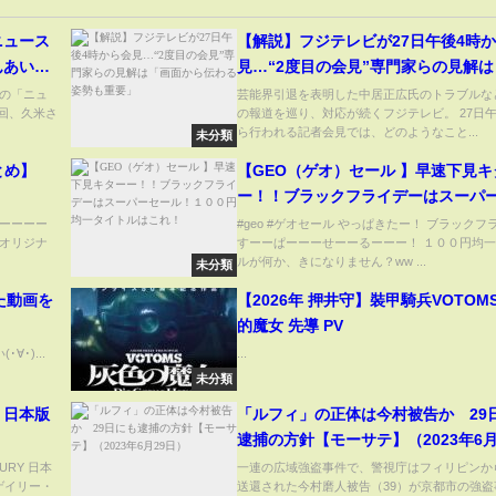
ニュース
【解説】フジテレビが27日午後4時
んあいさ
見…“2度目の会見”専門家らの見解
から伝わる姿勢も重要」
の「ニュ
芸能界引退を表明した中居正広氏のトラブルな
終回、久米さ
の報道を巡り、対応が続くフジテレビ。 27日午
ら行われる記者会見では、どのようなこと...
未分類
とめ】
【GEO（ゲオ）セール 】早速下見キ
ー！！ブラックフライデーはスーパ
ル！１００円均一タイトルはこれ！
ーーーー
#geo #ゲオセール やっぱきたー！ ブラックフ
オリジナ
すーーぱーーーせーーるーーー！ １００円均
ルが何か、きになりません？ww ...
未分類
た動画を
【2026年 押井守】裝甲騎兵VOTOM
的魔女 先導 PV
･)...
...
未分類
』日本版
「ルフィ」の正体は今村被告か 29
逮捕の方針【モーサテ】（2023年6月
日）
URY 日本
一連の広域強盗事件で、警視庁はフィリピンか
：ゲイリー・
送還された今村磨人被告（39）が京都市の強盗