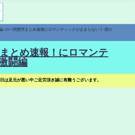
編--の一同驚愕まとめ速報にロマンティックが止まらない？-僕の
驚愕まとめ速報！にロマンテ
激闘編
日は足元が悪い中ご足労頂き誠に有難うございます。