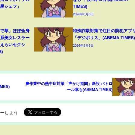
つ星シェフ」
TIMES)
2026年8月6日
装で草」ほぼ全身
特殊詐欺対策で注目の防犯アプ
ン系美女レスラー
「デジポリス」(ABEMA TIMES)
「えらいセクシ
2026年8月6日
S)
農作業中の熱中症対策「声かけ期間」新設 パトロ
MES)
ール隊も(ABEMA TIMES)
ローしよう