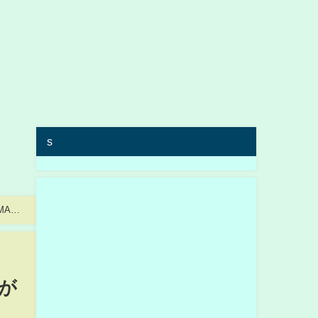
s
MA
が