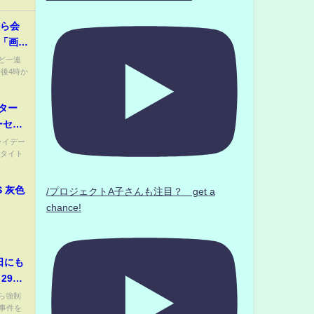
から会
は「画面
ど一連
後4時か
ター
ーセー
ライデー
一タイト
S 灰色
/プロジェクトA子さんも注目？ get a
chance!
日にも
29
ら強制
事件を