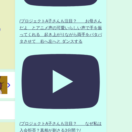
/プロジェクトA子さんも注目？ お母さん
だよ とアニメ声の可愛いらしい声で手を振
リ
ってくれる 起き上がりながら両手をパタパ
タさせて 右へ左へと ダンスする
/プロジェクトA子さんも注目？ なぜ私は
入会拒否？真相が刺さる3分間？/