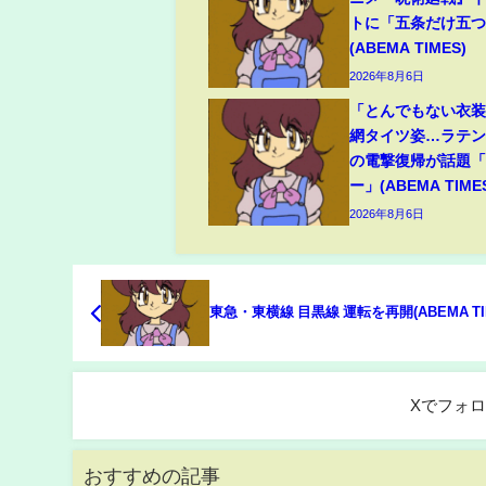
トに「五条だけ五
(ABEMA TIMES)
2026年8月6日
「とんでもない衣
網タイツ姿…ラテ
の電撃復帰が話題
ー」(ABEMA TIME
2026年8月6日
東急・東横線 目黒線 運転を再開(ABEMA TI
Xでフォ
おすすめの記事