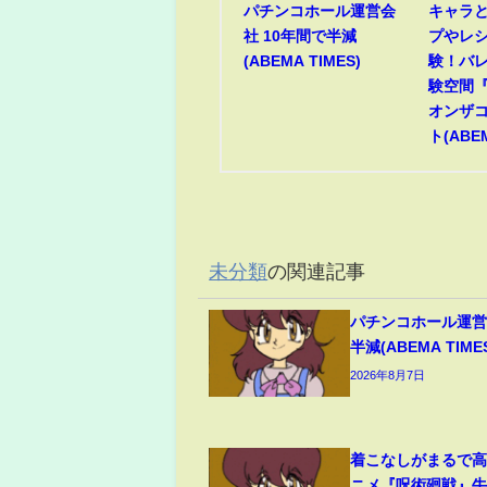
パチンコホール運営会
キャラ
社 10年間で半減
プやレ
(ABEMA TIMES)
験！バ
験空間『
オンザ
ト(ABEM
未分類
の関連記事
パチンコホール運営
半減(ABEMA TIME
2026年8月7日
着こなしがまるで
ニメ『呪術廻戦』