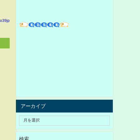
yo39jp
アーカイブ
検索