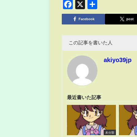
Facebook
X
共
有
Facebook
post
この記事を書いた人
akiyo39jp
最近書いた記事
未分類