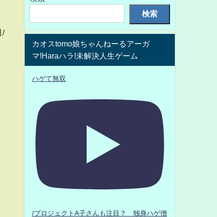
検索
/
カオスtomo娘ちゃんねーるアーガ
マ!Haraハラ!未解決人生ゲーム
ハゲて無双
/プロジェクトA子さんも注目？ 独身ハゲ僧