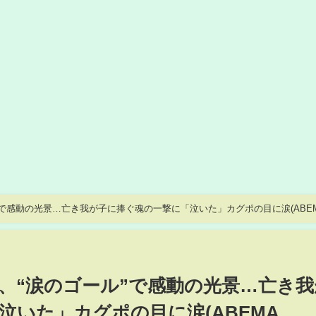
で感動の光景…亡き我が子に捧ぐ魂の一撃に「泣いた」カグポの目に涙(ABE
、“涙のゴール”で感動の光景…亡き我
泣いた」カグポの目に涙(ABEMA