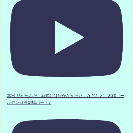
本日 兄が死んだ 葬式には行かなかった などなど 木曜ゴー
ルデン日浦劇場パート7