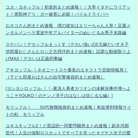
ユカ・ヨネッフル！初老的まとめ速報！！大帝イタチにラリアッ
ト！害獣神アリ・ガー被害に必殺！パイルドライバー
おネコさん的まとめ速報 僕の彼女はエリーちゃん人形！豆腐メ
ンタルメンヘラ電波中年アルバイターのぬいぐるみ男子末路編
スケバン！デカッフルまっくす（デカい強い2次元嫁だいすき子
供部屋おじさんヒロシ之古惑仔的まとめ速報）話題な動画取り上
げMAX！デカいは正義刑事編
アキヨッフル-！ネオニートスケ番長のエキストラ芸能情報局！
（子ども部屋おばさんの自宅警備員的まとめ速報）
[ヨシヨシロッフル-！！-素浪人勇者カツオンの未解決事件簿へよ
うこそYOUKO！のナンノ洋子のはなしは信じるな編）]
モリッフル！ 50代無職独身的まとめ速報！有益便利情報サイ
トの杜 モリッフル
ユキユキッフル2！ど底辺的一同驚愕騒然まとめ速報！超氷河期
世代！人生の強制ロスカットですべてを失ったキグナス氷子の愛