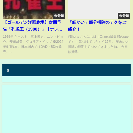
未分類
未分類
【ゴールデン洋画劇場】次回予
「細かい」部分掃除のテクをご
告「孔雀王（1988）」【ナレー
紹介！
ション：小林恭治】
1989年 キャスト：三上博史、ユン・ピョ
#Shorts こんにちは！Onnela編集部のsue
ウ、安田成美、グロリア・イップ ※2024
です！ 気づけばもうすぐ12月。 年末の大
年9月現在、日本国内ではDVD・BD未発
掃除の時期も近づいてきましたね。 今回
売。...
は掃除...
s