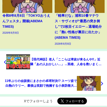
令和8年8月8日「TOKYOおうえ
「軽率だな」浦和10番マテウ
んフェスタ」開催(ABEMA
ス・サヴィオが“最悪の突き倒
TIMES)
し”で2枚目イエロー→退場処分
に「熱い性格が裏目に出たか」
2026年8月9日
(ABEMA TIMES)
2026年8月8日
【現代神話】老人「ここらは津波が来るんや‼️」近
隣「あの人おかしい…」→英雄、人命を救いまくる
【2ch面白いスレ】
11年ぶりの会談後にまさかの卓球対決!? スーツ姿で
白熱のラリー、最後は笑顔で抱擁する小泉防衛大臣
と韓国国防相の“異例の親交”が話題に 韓国(ABEMA
TIMES)
Xでフォローしよう