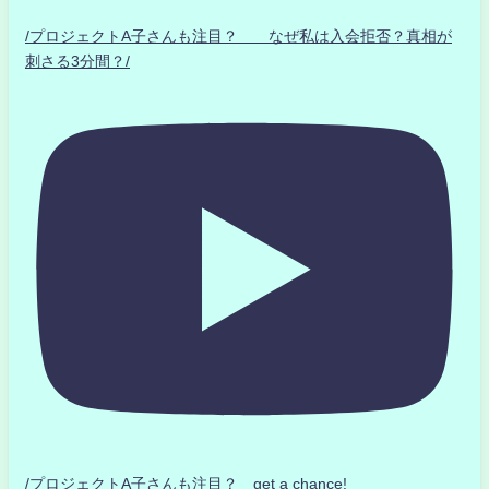
/プロジェクトA子さんも注目？ なぜ私は入会拒否？真相が
刺さる3分間？/
/プロジェクトA子さんも注目？ get a chance!