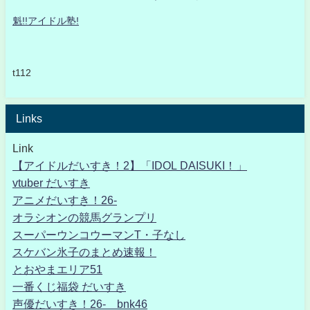
魁!!アイドル塾!
t112
Links
Link
【アイドルだいすき！2】「IDOL DAISUKI！」
vtuber だいすき
アニメだいすき！26-
オラシオンの競馬グランプリ
スーパーウンコウーマンT・子なし
スケバン氷子のまとめ速報！
とおやまエリア51
一番くじ福袋 だいすき
声優だいすき！26- bnk46