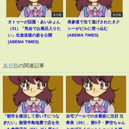
未分類
未分類
タトゥーが話題・あいみょん
表参道で当て逃げされたタク
（31）「気合でお風呂入りた
シーがビルに突っ込む
い」生放送後の姿を公開
(ABEMA TIMES)
(ABEMA TIMES)
未分類
の関連記事
「朝市を復活して若い子につな
自宅プールでの水着姿に注目 辻
ぎたい」能登半島地震で店を失
希美（39）、第5子・夢空ちゃん