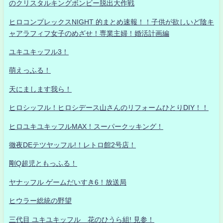
のクリスタルキングボンビー脱出大作戦
ヒロコンプレックスNIGHT 的まとめ速報！！子供が欲しいど陰キ
ャアラフィフ女子のめざせ！専業主婦！婚活計画編
ユキユキッフル3！
萌えっふる！
天にまします我ら！
ヒロシッフル！ヒロシデース山さんのリフォームひとりDIY！！
ヒロユキユキッフルMAX！スーパークッキング！
徹夜DEテツヤッフル!！レトロ館2号店！
剛Q超児ともっふる！
ヤナッフル ゲームだいすき6！放送局
ヒウラー総統の野望
三代目 ユキユキッフル 花のひうら組! 見参！