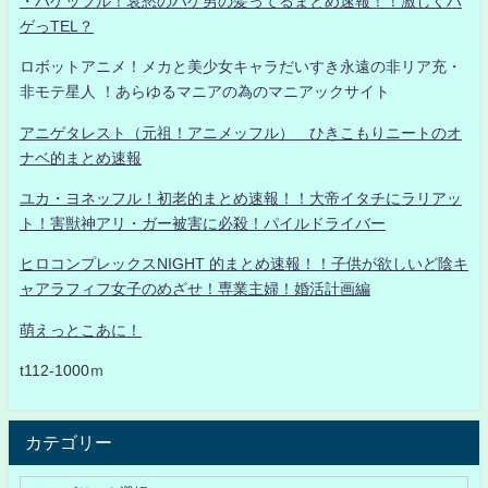
・ハゲッフル！哀愁のハゲ男の髪ってるまとめ速報！！激しくハ
ゲっTEL？
ロボットアニメ！メカと美少女キャラだいすき永遠の非リア充・
非モテ星人 ！あらゆるマニアの為のマニアックサイト
アニゲタレスト（元祖！アニメッフル） ひきこもりニートのオ
ナベ的まとめ速報
ユカ・ヨネッフル！初老的まとめ速報！！大帝イタチにラリアッ
ト！害獣神アリ・ガー被害に必殺！パイルドライバー
ヒロコンプレックスNIGHT 的まとめ速報！！子供が欲しいど陰キ
ャアラフィフ女子のめざせ！専業主婦！婚活計画編
萌えっとこあに！
t112-1000ｍ
カテゴリー