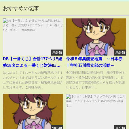
おすすめの記事
未分類
未分類
DB【一番くじ】合計177ペリ‼️総
令和５年奥能登地震 ～日本赤
勢18名による一番くじ対決‼️#ド
十字社石川県支部の活動～
ラゴンボール #一番くじ #フィギ
はじめまして！むーちんの秘密基地です！
令和5年5月5日14時42分頃、能登半島沖を
このチャンネルではドラゴンボールフィギ
震源とするM6.5の強い地震が発生し、石
ュア #dragonball
ュアに囲まれた趣味部屋＝秘密基地を紹介
川県珠洲市で震度6強の大きな揺れを観測
しております。ご興味があ...
しました。日本赤十...
SKE48
未分類