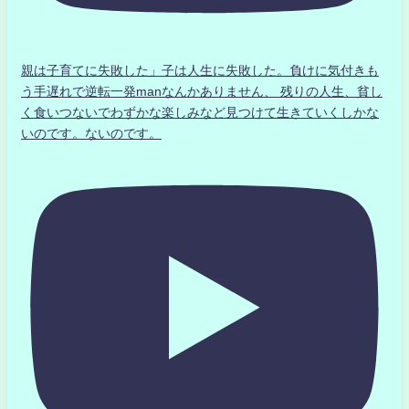
親は子育てに失敗した」子は人生に失敗した。負けに気付きも
う手遅れで逆転一発manなんかありません、 残りの人生、貧し
く食いつないでわずかな楽しみなど見つけて生きていくしかな
いのです。ないのです。