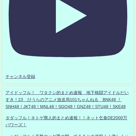
チャンネル登録
アイドッフル！ ワタクシ的まとめ速報 地下格闘アイドルだい
すき！23 ひうらのアニメ放送局101ちゃんねる BNK48 ！
SNH48！JKT48！MNL48！SGO48！GNZ48！STU48！SKE48
タダッフル！ネトゲ廃人的まとめ速報！！ネット乞食DE2000万
パワーズ！