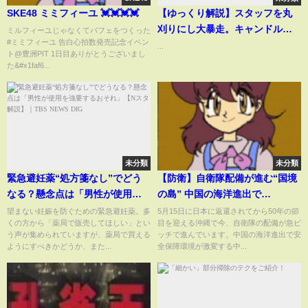
SKE48 ミミフィーユ 💓💓💓💓
【ゆっくり解説】スタッフを丸
刈りにし大暴走。キャンドルジ
ミルフィーユじゃなくてパフェをつくった
#ミミフィーユ 告白心拍数発売記念イベン
ュンの裏の顔がヤバすぎる…
...
ト@豊洲PIT 1日目ありがとうございまし
た&#x1faf6...
未分類
未分類
緊急避妊薬“処方箋なし”でどう
【防衛】自衛隊配備が進む“国境
なる？懸念点は「男性が使用を
の島” 中国の海洋進出で…
強要するおそれ」【Nスタ解説】
望まない妊娠を防ぐための緊急避妊薬。多
5月15日に日本に返還されてから50年の節
くの方から「薬局で販売してほしい」とい
目を迎える沖縄で今、自衛隊の配備が急ピ
｜TBS NEWS DIG
う声が集められていますが、薬局で買える
ッチで進んでいます。中国の海洋進出で安
ようにすべきかどうか、また...
全保障環境が激変する中...