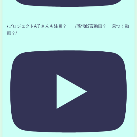
/プロジェクトA子さんも注目？ /感想戯言動画？.一息つく動
画？/