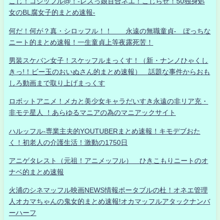
こじ！コジッフル@！-レズっ娘百合ネエ！こじらせ！50独身処
女のBL腐女子的まとめ速報-
何だ！何が？真・シロッフル！！ 永遠の無職童貞- ぼっちな
ニート的まとめ速報！一生童貞上等夜露死苦！
男装スケバン女子！スケッフルまっくす！（新・ナンノひゃくし
きっ!！ビー玉のおいぬさん的まとめ速報） 話題な事件からおも
しろ動画まで取り上げまっくす
ロボットアニメ！メカと美少女キャラだいすき永遠の非リア充・
非モテ星人 ！あらゆるマニアの為のマニアックサイト
ハルッフル-専業主夫的YOUTUBERまとめ速報！キモデブおた
く！初老人の介護生活！激動の1750日
アニゲタレスト（元祖！アニメッフル） ひきこもりニートのオ
ナベ的まとめ速報
火浦のシネマッフル映画NEWS情報ポータブルの杜！オネエ管理
人オカマちゃんの鬼女的まとめ速報!オカマッフルアタックナンバ
ーハーフ