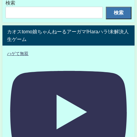
検索
検索
カオスtomo娘ちゃんねーるアーガマ!Haraハラ!未解決人
生ゲーム
ハゲて無双