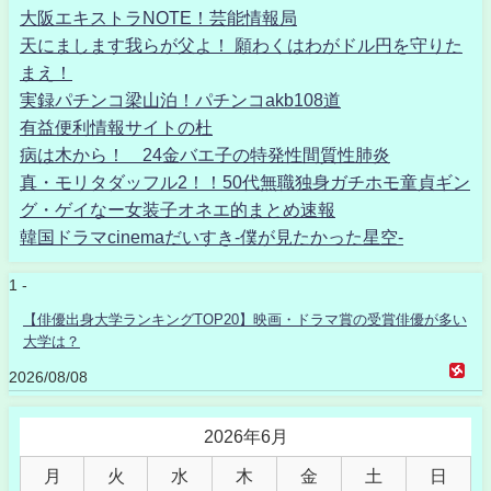
大阪エキストラNOTE！芸能情報局
天にまします我らが父よ！ 願わくはわがドル円を守りた
まえ！
実録パチンコ梁山泊！パチンコakb108道
有益便利情報サイトの杜
病は木から！ 24金バエ子の特発性間質性肺炎
真・モリタダッフル2！！50代無職独身ガチホモ童貞ギン
グ・ゲイなー女装子オネエ的まとめ速報
韓国ドラマcinemaだいすき-僕が見たかった星空-
1 -
【俳優出身大学ランキングTOP20】映画・ドラマ賞の受賞俳優が多い
大学は？
2026/08/08
2026年6月
月
火
水
木
金
土
日