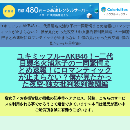
ユキミッフルAKB46！-二代目襲名火浦氷子の一同驚愕まとめ速報にロマンテ
ィックが止まらない？--僕が見たかった夜空！独女批判殺到激闘編--の一同驚
愕まとめ速報にロマンティックが止まらない？-僕の見たかった夜空編--僕の
見たかった星空編-
ユキミッフル--AKB46！--二代
目襲名火浦氷子の一同驚愕ま
とめ速報！にロマンティック
が止まらない？僕が見たかっ
た夜空-独女批判殺到激闘編
腐女子＜お客様皆様が掲載の記事等へアクセス、閲覧、こちらのサービ
スを利用される事でかろうじて運営できています＞本日は足元が悪い中
ご足労頂き誠に有難うございます。