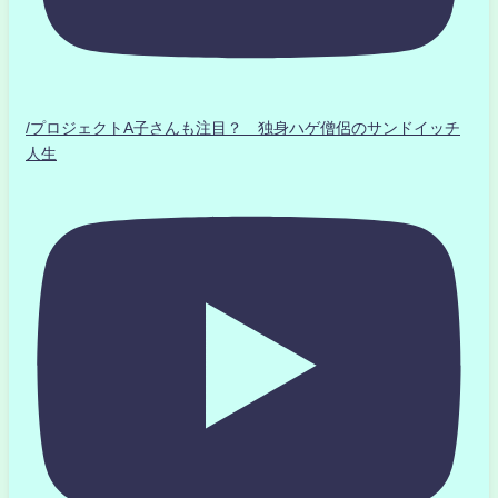
/プロジェクトA子さんも注目？ 独身ハゲ僧侶のサンドイッチ
人生