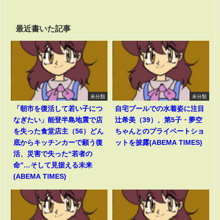
最近書いた記事
未分類
未分類
「朝市を復活して若い子につ
自宅プールでの水着姿に注目
なぎたい」能登半島地震で店
辻希美（39）、第5子・夢空
を失った食堂店主（56）どん
ちゃんとのプライベートショ
底からキッチンカーで願う復
ットを披露(ABEMA TIMES)
活、災害で失った“若者の
命”…そして見据える未来
(ABEMA TIMES)