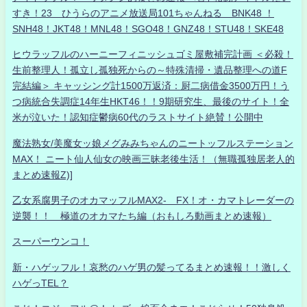
すき！23 ひうらのアニメ放送局101ちゃんねる BNK48 ！
SNH48！JKT48！MNL48！SGO48！GNZ48！STU48！SKE48
ヒウラッフルのハーニーフィニッシュゴミ屋敷補完計画 ＜必殺！
生前整理人！孤立し孤独死からの～特殊清掃・遺品整理への道F
完結編＞ キャッシング計1500万返済：厨二病借金3500万円！う
つ病統合失調症14年生HKT46！！9期研究生、最後のサイト！全
米が泣いた！認知症鬱病60代のラストサイト絶賛！公開中
魔法熟女/美魔女ッ娘メグみみちゃんのニートッフルステーション
MAX！ ニート仙人仙女の映画三昧老後生活！（無職孤独居老人的
まとめ速報Z)]
乙女系腐男子のオカマッフルMAX2- FX！オ・カマトレーダーの
逆襲！！ 極道のオカマたち編（おもしろ動画まとめ速報）
スーパーウンコ！
新・ハゲッフル！哀愁のハゲ男の髪ってるまとめ速報！！激しく
ハゲっTEL？