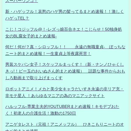
スーパーウンコ！
新・ハゲッフル！哀愁のハゲ男の髪ってるまとめ速報！！激しく
ハゲっTEL？
こじ！コジッフル@！-レズっ娘百合ネエ！こじらせ！50独身処
女のBL腐女子的まとめ速報-
何だ！何が？真・シロッフル！！ 永遠の無職童貞- ぼっちな
ニート的まとめ速報！一生童貞上等夜露死苦！
男装スケバン女子！スケッフルまっくす！（新・ナンノひゃくし
きっ!！ビー玉のおいぬさん的まとめ速報） 話題な事件からおも
しろ動画まで取り上げまっくす
ロボットアニメ！メカと美少女キャラだいすき永遠の非リア充・
非モテ星人 ！あらゆるマニアの為のマニアックサイト
ハルッフル-専業主夫的YOUTUBERまとめ速報！キモデブおた
く！初老人の介護生活！激動の1750日
アニゲタレスト（元祖！アニメッフル） ひきこもりニートのオ
ナベ的まとめ速報