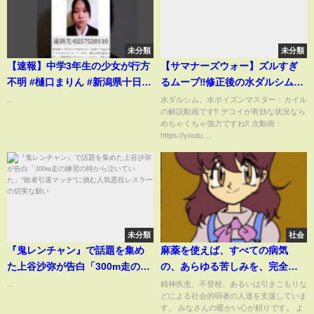
未分類
未分類
【速報】中学3年生の少女が行方
【サマナーズウォー】ズルすぎ
不明 #樋口まりん #新潟県十日町
るムーブ‼修正後の水ダルシムが
市 #行方不明 #未成年 #女学生
強い‼使い方・構成解説！
...
水ダルシム、水ポイズンマスター：カイル
の解説動画です‼ デコイが有効な状況なら
#sns投稿 #拡散希望
【summonerswar】 #ゲーム実
めちゃくちゃ強力ですね‼ 次動画：
況 #ゲーム
https://youtu....
未分類
社会
『鬼レンチャン』で話題を集め
麻薬を使えば、すべての病気
た上谷沙弥が告白「300m走の練
の、あらゆる苦しみを、完全に
習の時から泣いていた」“敗者引
消し去ることができます。ただ
...
精神疾患、不登校、あるいは引きこもりな
どによる社会的弱者の人達を支援していま
退マッチ”に挑む人気悪役レスラ
し、麻薬を使えば、どれだけ少
す。 みなさんの暖かい心が頼りです。 よ