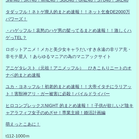
SNH48！JKT48！MNL48！SGO48！GNZ48！STU48！SKE48
タダッフル！ネトゲ廃人的まとめ速報！！ネット乞食DE2000万
パワーズ！
・ハゲッフル！哀愁のハゲ男の髪ってるまとめ速報！！激しくハ
ゲっTEL？
ロボットアニメ！メカと美少女キャラだいすき永遠の非リア充・
非モテ星人 ！あらゆるマニアの為のマニアックサイト
アニゲタレスト（元祖！アニメッフル） ひきこもりニートのオ
ナベ的まとめ速報
ユカ・ヨネッフル！初老的まとめ速報！！大帝イタチにラリアッ
ト！害獣神アリ・ガー被害に必殺！パイルドライバー
ヒロコンプレックスNIGHT 的まとめ速報！！子供が欲しいど陰キ
ャアラフィフ女子のめざせ！専業主婦！婚活計画編
萌えっとこあに！
t112-1000ｍ