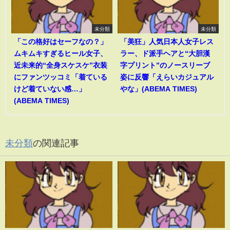
未分類
未分類
「この格好はセーフなの？」
「美狂」人気日本人女子レス
ムキムキすぎるヒール女子、
ラー、ド派手ヘアと“大胆漢
近未来的“全身スケスケ”衣装
字プリント”のノースリーブ
にファンツッコミ「着ている
姿に反響「えらいカジュアル
けど着ていない感…」
やな」(ABEMA TIMES)
(ABEMA TIMES)
未分類
の関連記事