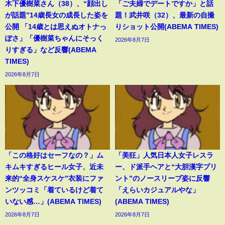
木下優樹菜さん（38）、“顔出し
「ご夫婦でデートですか」と話
が話題”14歳長女の成長した姿を
題！武井咲（32）、最新の自撮
公開 「14歳とは思えぬオトナっ
りショット公開(ABEMA TIMES)
ぽさ」「優樹菜ちゃんにそっく
2026年8月7日
りすぎる」など反響(ABEMA
TIMES)
2026年8月7日
「この格好はセーフなの？」ム
「美狂」人気日本人女子レスラ
キムキすぎるヒール女子、近未
ー、ド派手ヘアと“大胆漢字プリ
来的“全身スケスケ”衣装にファ
ント”のノースリーブ姿に反響
ンツッコミ「着ているけど着て
「えらいカジュアルやな」
いない感…」(ABEMA TIMES)
(ABEMA TIMES)
2026年8月7日
2026年8月7日