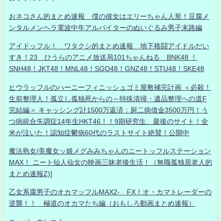
おネコさん的まとめ速報 僕の彼女はエリーちゃん人形！豆腐メ
ンタルメンヘラ電波中年アルバイターのぬいぐるみ男子末路編
アイドッフル！ ワタクシ的まとめ速報 地下格闘アイドルだい
すき！23 ひうらのアニメ放送局101ちゃんねる BNK48 ！
SNH48！JKT48！MNL48！SGO48！GNZ48！STU48！SKE48
ヒウラッフルのハーニーフィニッシュゴミ屋敷補完計画 ＜必殺！
生前整理人！孤立し孤独死からの～特殊清掃・遺品整理への道F
完結編＞ キャッシング計1500万返済：厨二病借金3500万円！う
つ病統合失調症14年生HKT46！！9期研究生、最後のサイト！全
米が泣いた！認知症鬱病60代のラストサイト絶賛！公開中
魔法熟女/美魔女ッ娘メグみみちゃんのニートッフルステーション
MAX！ ニート仙人仙女の映画三昧老後生活！（無職孤独居老人的
まとめ速報Z)]
乙女系腐男子のオカマッフルMAX2- FX！オ・カマトレーダーの
逆襲！！ 極道のオカマたち編（おもしろ動画まとめ速報）