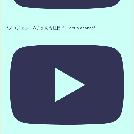
/プロジェクトA子さんも注目？ get a chance!