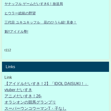
ヤナッフル ゲームだいすき6！放送局
ヒウラー総統の野望
三代目 ユキユキッフル 花のひうら組! 見参！
魁!!アイドル塾!
t112
Links
Link
【アイドルだいすき！2】「IDOL DAISUKI！」
vtuber だいすき
アニメだいすき！26-
オラシオンの競馬グランプリ
スーパーウンコウーマンT・子なし