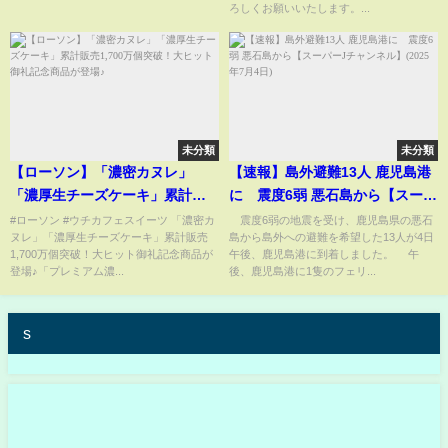
ーの切実な願い
量でも麻薬障害が重症化しま
ろしくお願いいたします。...
す。麻薬障害の苦しみは、麻薬
を使えば和らぎます。
未分類
未分類
【ローソン】「濃密カヌレ」
【速報】島外避難13人 鹿児島港
「濃厚生チーズケーキ」累計販
に 震度6弱 悪石島から【スーパ
売1,700万個突破！大ヒット御礼
ーJチャンネル】(2025年7月4日)
#ローソン #ウチカフェスイーツ 「濃密カ
震度6弱の地震を受け、鹿児島県の悪石
ヌレ」「濃厚生チーズケーキ」累計販売
島から島外への避難を希望した13人が4日
記念商品が登場♪
1,700万個突破！大ヒット御礼記念商品が
午後、鹿児島港に到着しました。 午
登場♪「プレミアム濃...
後、鹿児島港に1隻のフェリ...
s