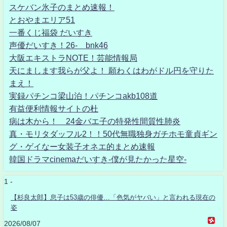
スケバン氷子のまとめ速報！
とおやまエリア51
一番くじ福袋 だいすき
声優だいすき！26- bnk46
大阪エキストラNOTE！芸能情報局
天にまします我らが父よ！ 願わくはわがドル円を守りた
まえ！
実録パチンコ梁山泊！パチンコakb108道
有益便利情報サイトの杜
病は木から！ 24金バエ子の特発性間質性肺炎
真・モリタダッフル2！！50代無職独身ガチホモ童貞ギン
グ・ゲイなー女装子オネエ的まとめ速報
韓国ドラマcinemaだいすき-僕が見たかった星空-
1 -
【杉良太郎】息子は53歳の俳優…「色気がヤバい」と言われる現在の
姿
2026/08/07