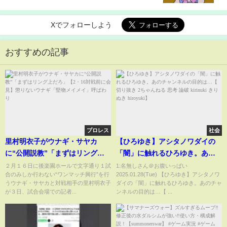
すくすく可愛い」(ABEMA TIMES)
Xでフォローしよう
おすすめの記事
プロレス
社会
里村明衣子がウナギ・サヤカ
【ひろゆき】アシタノワダイの
に“公開説教”「まずはリング上
「闇」に触れるひろゆき。あの
だろ」【2・16対戦前に会見】懲
チャンネルの目的は…【 切り抜
２月１６日に後楽園ホールで文字通り１試
1:名無しさん＠お腹いっぱい
合のみしか行わない“ワンマッチ興行”を行
2025.01.28(Tue) 【ひろゆき】アシタノワ
りないウナギ「堅物メイメイ」
き 2ちゃんねる 思考 論破
うウナギ・サヤカと対戦相手の里村明衣子
ダイの「闇」に触れるひろゆき。あのチャ
呼ばわり
kirinuki きりぬき hiroyuki】
が３日、試合会場での記者...
ンネルの目的は…【 ...