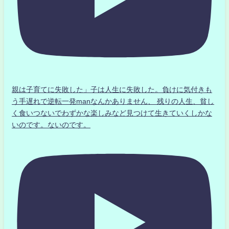
親は子育てに失敗した」子は人生に失敗した。負けに気付きも
う手遅れで逆転一発manなんかありません、 残りの人生、貧し
く食いつないでわずかな楽しみなど見つけて生きていくしかな
いのです。ないのです。