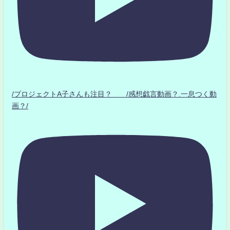
/プロジェクトA子さんも注目？ /感想戯言動画？.一息つく動
画？/