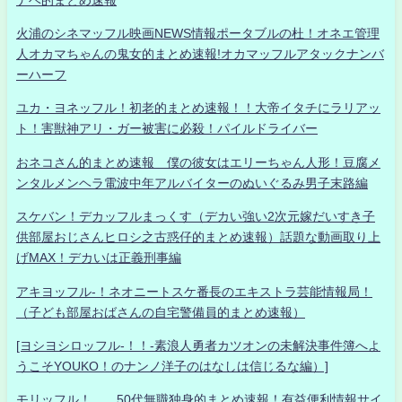
火浦のシネマッフル映画NEWS情報ポータブルの杜！オネエ管理
人オカマちゃんの鬼女的まとめ速報!オカマッフルアタックナンバ
ーハーフ
ユカ・ヨネッフル！初老的まとめ速報！！大帝イタチにラリアッ
ト！害獣神アリ・ガー被害に必殺！パイルドライバー
おネコさん的まとめ速報 僕の彼女はエリーちゃん人形！豆腐メ
ンタルメンヘラ電波中年アルバイターのぬいぐるみ男子末路編
スケバン！デカッフルまっくす（デカい強い2次元嫁だいすき子
供部屋おじさんヒロシ之古惑仔的まとめ速報）話題な動画取り上
げMAX！デカいは正義刑事編
アキヨッフル-！ネオニートスケ番長のエキストラ芸能情報局！
（子ども部屋おばさんの自宅警備員的まとめ速報）
[ヨシヨシロッフル-！！-素浪人勇者カツオンの未解決事件簿へよ
うこそYOUKO！のナンノ洋子のはなしは信じるな編）]
モリッフル！ 50代無職独身的まとめ速報！有益便利情報サイ