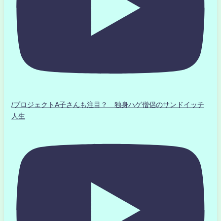
/プロジェクトA子さんも注目？ 独身ハゲ僧侶のサンドイッチ
人生