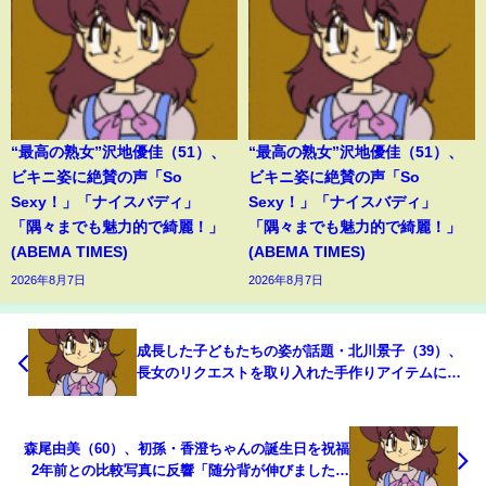
“最高の熟女”沢地優佳（51）、
“最高の熟女”沢地優佳（51）、
ビキニ姿に絶賛の声「So
ビキニ姿に絶賛の声「So
Sexy！」「ナイスバディ」
Sexy！」「ナイスバディ」
「隅々までも魅力的で綺麗！」
「隅々までも魅力的で綺麗！」
(ABEMA TIMES)
(ABEMA TIMES)
2026年8月7日
2026年8月7日
成長した子どもたちの姿が話題・北川景子（39）、
長女のリクエストを取り入れた手作りアイテムに反
響「斬新でステキ！」「娘ちゃんは大喜びですね」
(ABEMA TIMES)
森尾由美（60）、初孫・香澄ちゃんの誕生日を祝福
2年前との比較写真に反響「随分背が伸びましたね