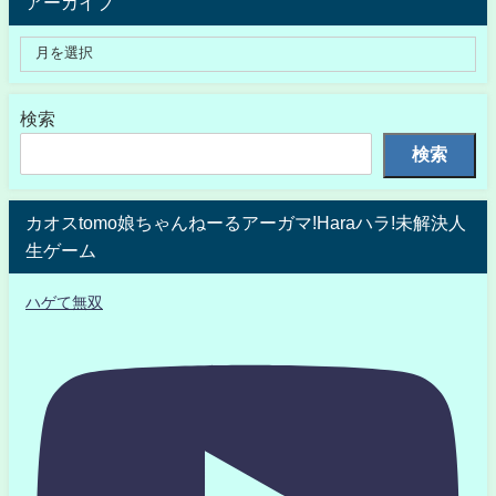
アーカイブ
検索
検索
カオスtomo娘ちゃんねーるアーガマ!Haraハラ!未解決人
生ゲーム
ハゲて無双