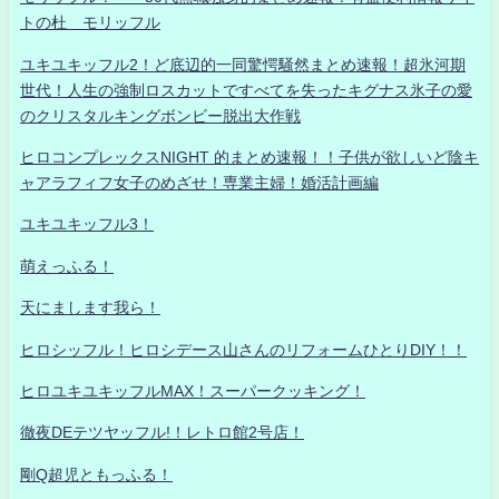
トの杜 モリッフル
ユキユキッフル2！ど底辺的一同驚愕騒然まとめ速報！超氷河期
世代！人生の強制ロスカットですべてを失ったキグナス氷子の愛
のクリスタルキングボンビー脱出大作戦
ヒロコンプレックスNIGHT 的まとめ速報！！子供が欲しいど陰キ
ャアラフィフ女子のめざせ！専業主婦！婚活計画編
ユキユキッフル3！
萌えっふる！
天にまします我ら！
ヒロシッフル！ヒロシデース山さんのリフォームひとりDIY！！
ヒロユキユキッフルMAX！スーパークッキング！
徹夜DEテツヤッフル!！レトロ館2号店！
剛Q超児ともっふる！