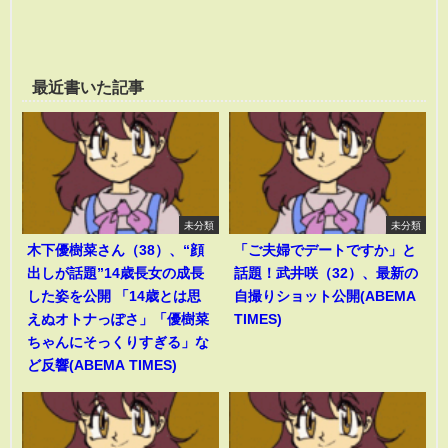
最近書いた記事
未分類
未分類
木下優樹菜さん（38）、“顔
「ご夫婦でデートですか」と
出しが話題”14歳長女の成長
話題！武井咲（32）、最新の
した姿を公開 「14歳とは思
自撮りショット公開(ABEMA
えぬオトナっぽさ」「優樹菜
TIMES)
ちゃんにそっくりすぎる」な
ど反響(ABEMA TIMES)