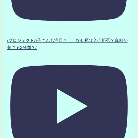
/プロジェクトA子さんも注目？ なぜ私は入会拒否？真相が
刺さる3分間？/