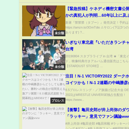
【緊急投稿】ケネディ機密文書公
かの真犯人が判明…60年以上に及
けました。
新著『禁禁禁（タブー）』発売決定！予約は
https://amzn.to/3OmTdio ⚠サロン(下記
あります) ?...
未分類
いぎなり東北産『いただきランチャー
台湾
20190804 スタプラライブ in 台湾 ★「東
ド」映像特典付きアルバム通信販売はこちら
【STARDUST STORE】...
未分類
注目！N-1 VICTORY2022 ダー
コイツかも！N-1 2連覇の中嶋勝
しても勝ちたい。勝利への執念が
8.5プロレスリング・ノア旗揚げ記念大会 DEP
2022はWRESTLE UNIVERSE独占生配信！
る激アツ展開！8.11横浜武道館 N-
https://www...
プロレス
はABEMAで！
【衝撃】亀田史郎が井上尚弥のダ
「ラッキー」意見でファン議論ww
#井上尚弥 #亀田史郎 #亀田和毅 #ラッキーパ
シング #ダウン #井上尚弥ファン #格闘技議