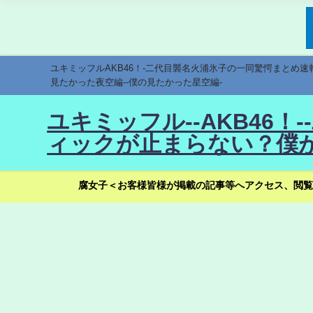
ユキミッフルAKB46！-二代目襲名火浦氷子の一同驚愕まとめ
見たかった夜空編--僕の見たかった星空編-
ユキミッフル--AKB46
ィックが止まらない？僕が
腐女子＜お客様皆様が掲載の記事等へアクセス、閲覧