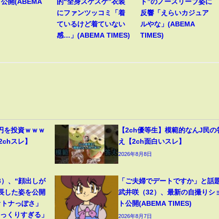
公開(ABEMA
的“全身スケスケ”衣装
ト”のノースリーブ姿に
にファンツッコミ「着
反響「えらいカジュア
ているけど着ていない
ルやな」(ABEMA
感…」(ABEMA TIMES)
TIMES)
円を投資ｗｗｗ
【2ch優等生】模範的なんJ民の
2chスレ】
え【2ch面白いスレ】
2026年8月8日
8）、“顔出しが
「ご夫婦でデートですか」と話
成長した姿を公開
武井咲（32）、最新の自撮りシ
オトナっぽさ」
ト公開(ABEMA TIMES)
そっくりすぎる」
2026年8月7日