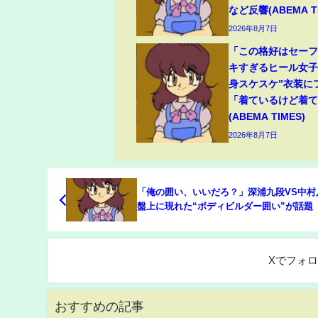
など反響(ABEMA TI
2026年8月7日
「この格好はセー
キすぎるヒール女子
身スケスケ”衣装に
「着ているけど着
(ABEMA TIMES)
2026年8月7日
「俺の囲い、いいだろ？」深浦九段VS中村
盤上に現れた“ボディビルダー囲い”が話題
てる！」「ムッキムキの盤面ｗ」/将棋・AB
地域トーナメント2026(ABEMA TIMES)
Xでフォ
おすすめの記事