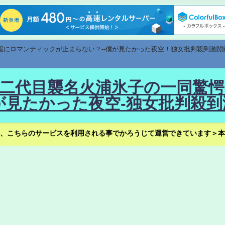
速報にロマンティックが止まらない？--僕が見たかった夜空！独女批判殺到激闘
！--二代目襲名火浦氷子の一同
見たかった夜空-独女批判殺到
、こちらのサービスを利用される事でかろうじて運営できています＞本