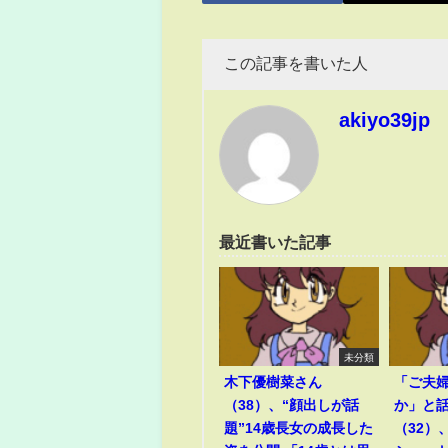
この記事を書いた人
akiyo39jp
最近書いた記事
未分類
木下優樹菜さん
「ご夫
（38）、“顔出しが話
か」と
題”14歳長女の成長した
（32）