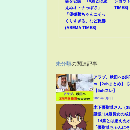
姿を公開 「14歳とは思
ショット
えぬオトナっぽさ」
TIMES)
「優樹菜ちゃんにそっ
くりすぎる」など反響
(ABEMA TIMES)
未分類
の関連記事
アラブ、秋田へ2兆
ｗ【2chまとめ】【
【5chスレ】
2026年8月8日
木下優樹菜さん（3
話題”14歳長女の
「14歳とは思えぬ
「優樹菜ちゃんに