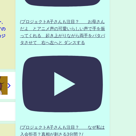
/プロジェクトA子さんも注目？ お母さん
ー、
だよ とアニメ声の可愛いらしい声で手を振
”の
ってくれる 起き上がりながら両手をパタパ
カジ
タさせて 右へ左へと ダンスする
/プロジェクトA子さんも注目？ なぜ私は
入会拒否？真相が刺さる3分間？/