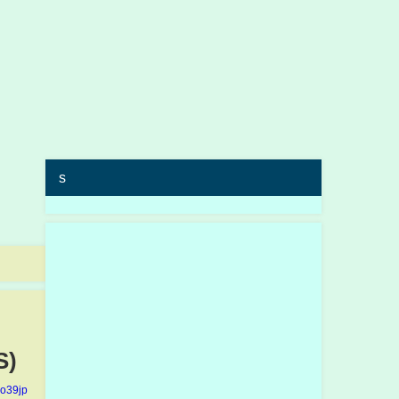
s
)
yo39jp