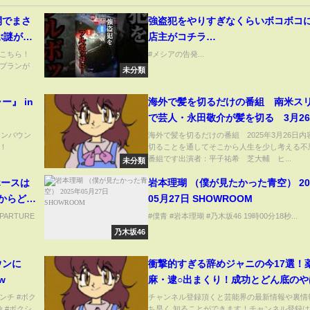
開でまさ
強盗犯をやりすぎなくらいボコボコ
ぶ謎が解
店主がコチラ…
こちら！
#メシアの告発...
3つのプランが
未分類
』 in
海外で髪を切るだけの番組 南米ス
で芸人・永田敬介が髪を切る 3月2
北インバウン
海外で髪を切るだけの番組 2025年3月26日内
！
切ることを通してそこから人生を少し考える不
番組です出演者：平子祐希 芝大輔 ヒ...
未分類
クホースは
岩本理瑚 （僕が見たかった青空） 20
彦からどう
05月27日 SHOWROOM
垣間見え
ARTURE
#僕青 #岩本理瑚 #乃木坂46 19時00分18秒...
1開幕戦
乃木坂46
ウンに
衝撃的すぎる辞めジャニの今17選！
w
麻・逮○出まくり！成功とどん底のや
るギャップ【ゆっくり解説】
ンチ #ボク
チャンネル登録頂くと芸能界の最新情報や裏情
論 #ボクシ
ち早く 知ることができます！チャンネル登録