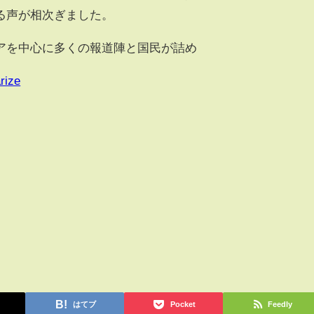
る声が相次ぎました。
アを中心に多くの報道陣と国民が詰め
rize
はてブ
Pocket
Feedly