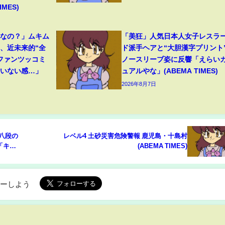
MES)
フなの？」ムキム
「美狂」人気日本人女子レスラ
、近未来的“全
ド派手ヘアと“大胆漢字プリント
ファンツッコミ
ノースリーブ姿に反響「えらい
ていない感…」
ュアルやな」(ABEMA TIMES)
2026年8月7日
八段の
レベル4 土砂災害危険警報 鹿児島・十島村
「キレ
(ABEMA TIMES)
EMA
ローしよう