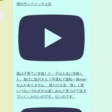
侶のサンドイッチ人生
親は子育てに失敗した」子は人生に失敗し
た。負けに気付きもう手遅れで逆転一発man
なんかありません、 残りの人生、貧しく食
いつないでわずかな楽しみなど見つけて生き
ていくしかないのです。ないのです。