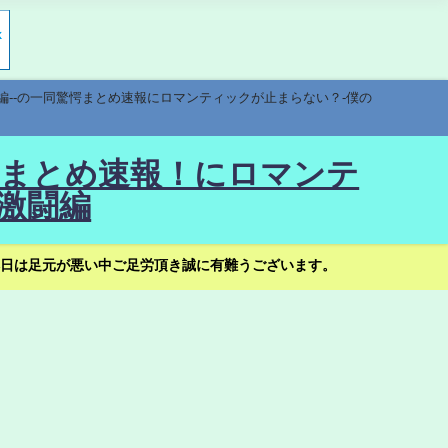
編--の一同驚愕まとめ速報にロマンティックが止まらない？-僕の
驚愕まとめ速報！にロマンテ
激闘編
日は足元が悪い中ご足労頂き誠に有難うございます。