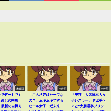
未分類
未分類
未分類
婦でデートです
「この格好はセーフな
「美狂」人気日本人女
話題！武井咲
の？」ムキムキすぎる
子レスラー、ド派手ヘ
、最新の自撮り
ヒール女子、近未来
アと“大胆漢字プリン