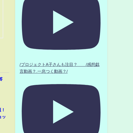
/プロジェクトA子さんも注目？ /感想戯
言動画？.一息つく動画？/
答
題！
ョッ