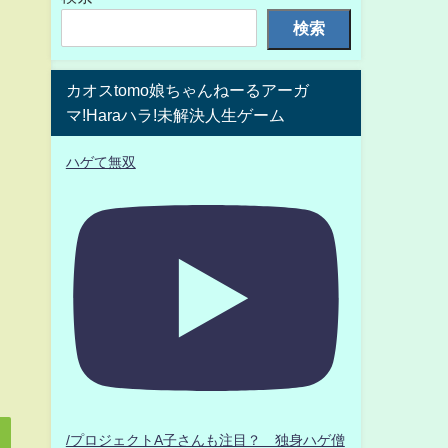
検索
カオスtomo娘ちゃんねーるアーガ
マ!Haraハラ!未解決人生ゲーム
ハゲて無双
/プロジェクトA子さんも注目？ 独身ハゲ僧