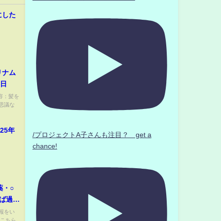
にした
リナム
6日
容：髪を
思議な
25年
/プロジェクトA子さんも注目？ get a
chance!
薬・○
ば過ぎ
報をい
はこちら