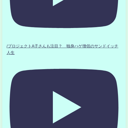
/プロジェクトA子さんも注目？ 独身ハゲ僧侶のサンドイッチ
人生