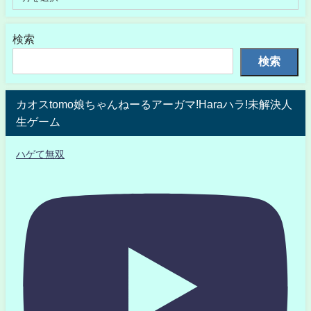
検索
検索
カオスtomo娘ちゃんねーるアーガマ!Haraハラ!未解決人
生ゲーム
ハゲて無双