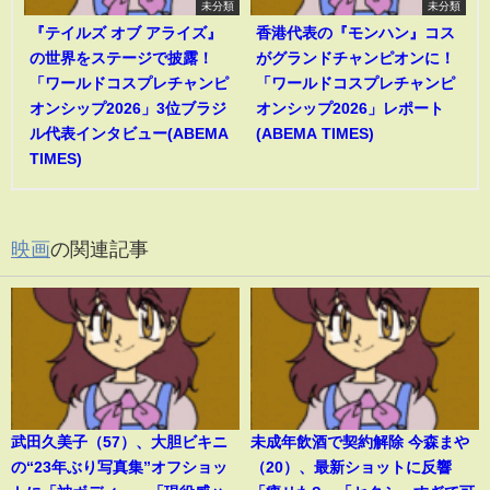
未分類
未分類
『テイルズ オブ アライズ』
香港代表の『モンハン』コス
の世界をステージで披露！
がグランドチャンピオンに！
「ワールドコスプレチャンピ
「ワールドコスプレチャンピ
オンシップ2026」3位ブラジ
オンシップ2026」レポート
ル代表インタビュー(ABEMA
(ABEMA TIMES)
TIMES)
映画
の関連記事
武田久美子（57）、大胆ビキニ
未成年飲酒で契約解除 今森まや
の“23年ぶり写真集”オフショッ
（20）、最新ショットに反響