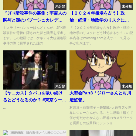
未分類
未分類
『JFK暗殺事件の裏側：宇宙人の
【２０２４年相場を占う】政
関与と謎のバブーシュカレディ
治・経済・地政学のリスクにど
ー【ミステリー解説】』
う対処するか？
ミステリーハンターはんどくんが、JFK暗
「【２０２４年相場を占う】政治・経済・
殺事件の背後に隠された謎と陰謀を探求し
地政学のリスクにどう対処するか？」の記
ます。この動画では、ケネディ大統領暗殺
事内容はinvesting.com公式サイトで見る
事件の際に目撃された謎の...
事が出来ます。...
未分類
未分類
【ヤニカス】タバコを吸い続け
大都会Part3「ジローさんと村川
るとどうなるのか？ #東京ウーバ
透監督」
ーズ #shorts #tiktok #あるある
...
村川透＋前野曜子＋銃撃戦=大藪春彦な世
界にジローさんがいることに感動！暗くて
#大学生 #社会人 #喫煙 #煙草 #
何が何だかわかんない圧巻のカメラワーク
健康 #愛煙家 #人生 #末路
と長回しの銃撃戦にテンショ...