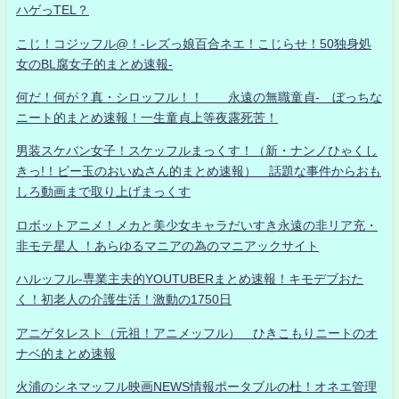
ハゲっTEL？
こじ！コジッフル@！-レズっ娘百合ネエ！こじらせ！50独身処
女のBL腐女子的まとめ速報-
何だ！何が？真・シロッフル！！ 永遠の無職童貞- ぼっちな
ニート的まとめ速報！一生童貞上等夜露死苦！
男装スケバン女子！スケッフルまっくす！（新・ナンノひゃくし
きっ!！ビー玉のおいぬさん的まとめ速報） 話題な事件からおも
しろ動画まで取り上げまっくす
ロボットアニメ！メカと美少女キャラだいすき永遠の非リア充・
非モテ星人 ！あらゆるマニアの為のマニアックサイト
ハルッフル-専業主夫的YOUTUBERまとめ速報！キモデブおた
く！初老人の介護生活！激動の1750日
アニゲタレスト（元祖！アニメッフル） ひきこもりニートのオ
ナベ的まとめ速報
火浦のシネマッフル映画NEWS情報ポータブルの杜！オネエ管理