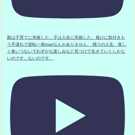
親は子育てに失敗した」子は人生に失敗した。負けに気付きも
う手遅れで逆転一発manなんかありません、 残りの人生、貧し
く食いつないでわずかな楽しみなど見つけて生きていくしかな
いのです。ないのです。