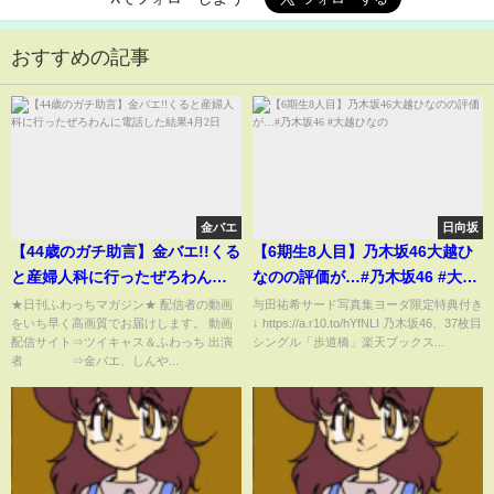
おすすめの記事
金バエ
日向坂
【44歳のガチ助言】金バエ!!くる
【6期生8人目】乃木坂46大越ひ
と産婦人科に行ったぜろわんに
なのの評価が…#乃木坂46 #大越
電話した結果4月2日
ひなの
★日刊ふわっちマガジン★ 配信者の動画
与田祐希サード写真集ヨーダ限定特典付き
をいち早く高画質でお届けします。 動画
↓ https://a.r10.to/hYfNLI 乃木坂46、37枚目
配信サイト⇒ツイキャス＆ふわっち 出演
シングル「歩道橋」楽天ブックス...
者 ⇒金バエ、しんや...