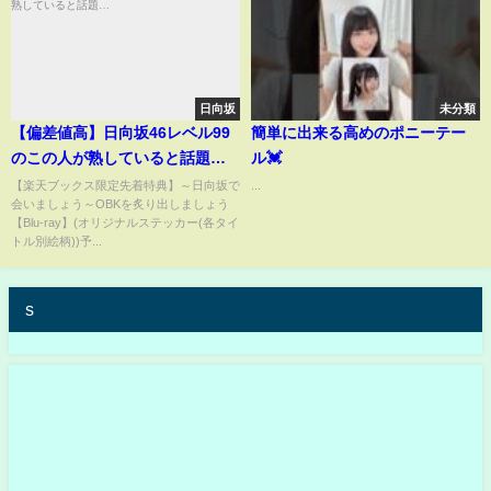
日向坂
未分類
【偏差値高】日向坂46レベル99
簡単に出来る高めのポニーテー
のこの人が熟していると話題…
ル💓
【楽天ブックス限定先着特典】～日向坂で
...
会いましょう～OBKを炙り出しましょう
【Blu-ray】(オリジナルステッカー(各タイ
トル別絵柄))予...
s