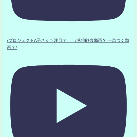
/プロジェクトA子さんも注目？ /感想戯言動画？.一息つく動
画？/