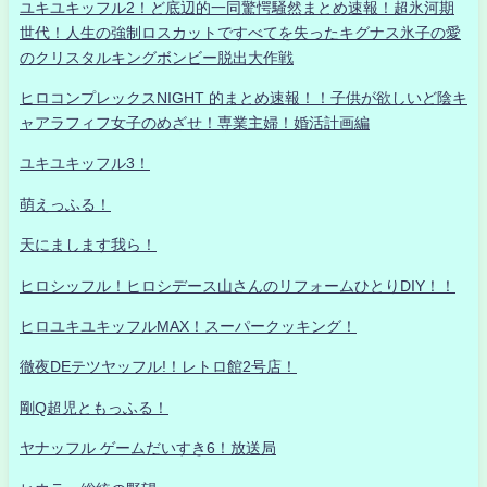
ユキユキッフル2！ど底辺的一同驚愕騒然まとめ速報！超氷河期
世代！人生の強制ロスカットですべてを失ったキグナス氷子の愛
のクリスタルキングボンビー脱出大作戦
ヒロコンプレックスNIGHT 的まとめ速報！！子供が欲しいど陰キ
ャアラフィフ女子のめざせ！専業主婦！婚活計画編
ユキユキッフル3！
萌えっふる！
天にまします我ら！
ヒロシッフル！ヒロシデース山さんのリフォームひとりDIY！！
ヒロユキユキッフルMAX！スーパークッキング！
徹夜DEテツヤッフル!！レトロ館2号店！
剛Q超児ともっふる！
ヤナッフル ゲームだいすき6！放送局