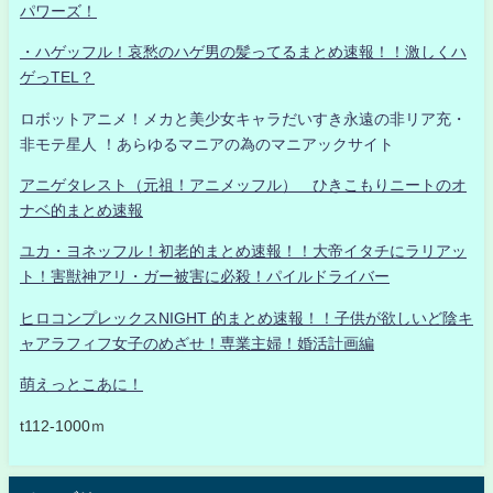
パワーズ！
・ハゲッフル！哀愁のハゲ男の髪ってるまとめ速報！！激しくハ
ゲっTEL？
ロボットアニメ！メカと美少女キャラだいすき永遠の非リア充・
非モテ星人 ！あらゆるマニアの為のマニアックサイト
アニゲタレスト（元祖！アニメッフル） ひきこもりニートのオ
ナベ的まとめ速報
ユカ・ヨネッフル！初老的まとめ速報！！大帝イタチにラリアッ
ト！害獣神アリ・ガー被害に必殺！パイルドライバー
ヒロコンプレックスNIGHT 的まとめ速報！！子供が欲しいど陰キ
ャアラフィフ女子のめざせ！専業主婦！婚活計画編
萌えっとこあに！
t112-1000ｍ