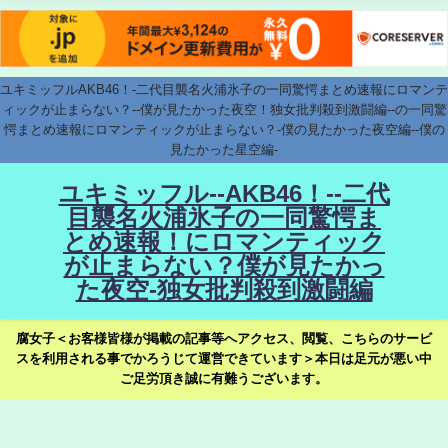
ユキミッフルAKB46！-二代目襲名火浦氷子の一同驚愕まとめ速報にロマンテ
ィックが止まらない？--僕が見たかった夜空！独女批判殺到激闘編--の一同驚
愕まとめ速報にロマンティックが止まらない？-僕の見たかった夜空編--僕の
見たかった星空編-
ユキミッフル--AKB46！--二代
目襲名火浦氷子の一同驚愕ま
とめ速報！にロマンティック
が止まらない？僕が見たかっ
た夜空-独女批判殺到激闘編
腐女子＜お客様皆様が掲載の記事等へアクセス、閲覧、こちらのサービ
スを利用される事でかろうじて運営できています＞本日は足元が悪い中
ご足労頂き誠に有難うございます。