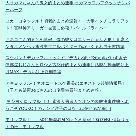
人オカマちゃんの鬼女的まとめ速報!オカマッフルアタックナンバ
ーハーフ
ユカ・ヨネッフル！初老的まとめ速報！！大帝イタチにラリアッ
ト！害獣神アリ・ガー被害に必殺！パイルドライバー
おネコさん的まとめ速報 僕の彼女はエリーちゃん人形！豆腐メ
ンタルメンヘラ電波中年アルバイターのぬいぐるみ男子末路編
スケバン！デカッフルまっくす（デカい強い2次元嫁だいすき子
供部屋おじさんヒロシ之古惑仔的まとめ速報）話題な動画取り上
げMAX！デカいは正義刑事編
アキヨッフル-！ネオニートスケ番長のエキストラ芸能情報局！
（子ども部屋おばさんの自宅警備員的まとめ速報）
[ヨシヨシロッフル-！！-素浪人勇者カツオンの未解決事件簿へよ
うこそYOUKO！のナンノ洋子のはなしは信じるな編）]
モリッフル！ 50代無職独身的まとめ速報！有益便利情報サイ
トの杜 モリッフル