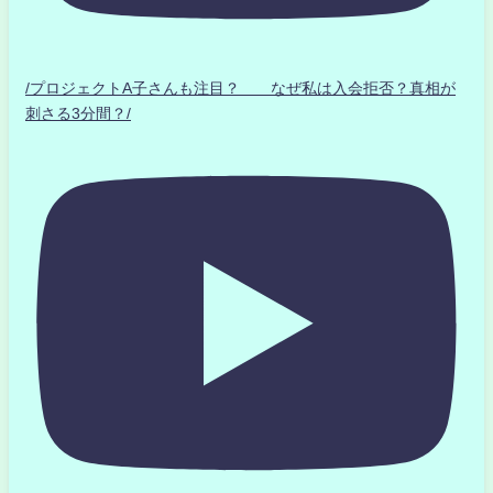
/プロジェクトA子さんも注目？ なぜ私は入会拒否？真相が
刺さる3分間？/