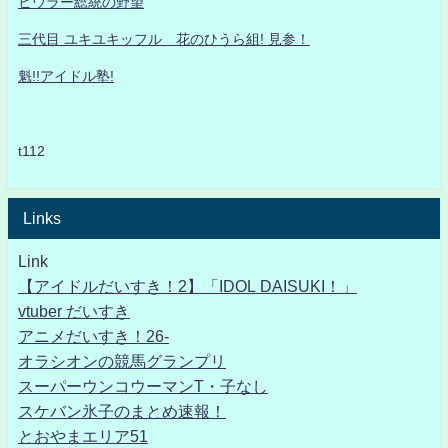
ヒウラー総統の野望
三代目 ユキユキッフル 花のひうら組! 見参！
魁!!アイドル塾!
t112
Links
Link
【アイドルだいすき！2】「IDOL DAISUKI！」
vtuber だいすき
アニメだいすき！26-
オラシオンの競馬グランプリ
スーパーウンコウーマンT・子なし
スケバン氷子のまとめ速報！
とおやまエリア51