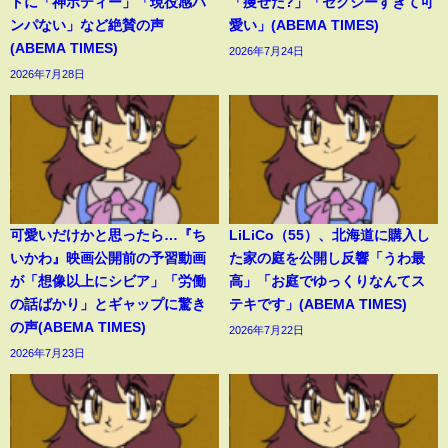
トに「神ボディー」「現役感ハ
「痩せた?」「セクシーすぎて可
ンパない」など絶賛の声
愛い」(ABEMA TIMES)
(ABEMA TIMES)
2026年7月24日
2026年7月28日
可愛いだけかと思ったら…『ち
LiLiCo（55）、北海道に購入し
いかわ』映画公開前の予習動画
た家の庭を公開し反響「うわ最
が「想像以上にシビア」「労働
高」「お庭でゆっくりなんてス
の話ばかり」とギャップに驚き
テキです」(ABEMA TIMES)
の声(ABEMA TIMES)
2026年7月22日
2026年7月23日