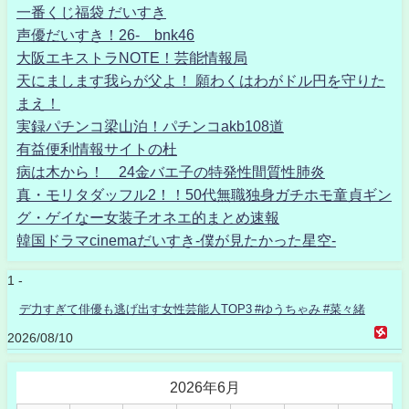
一番くじ福袋 だいすき
声優だいすき！26- bnk46
大阪エキストラNOTE！芸能情報局
天にまします我らが父よ！ 願わくはわがドル円を守りた
まえ！
実録パチンコ梁山泊！パチンコakb108道
有益便利情報サイトの杜
病は木から！ 24金バエ子の特発性間質性肺炎
真・モリタダッフル2！！50代無職独身ガチホモ童貞ギン
グ・ゲイなー女装子オネエ的まとめ速報
韓国ドラマcinemaだいすき-僕が見たかった星空-
1 -
デ力すぎて俳優も逃げ出す女性芸能人TOP3 #ゆうちゃみ #菜々緒
2026/08/10
2026年6月