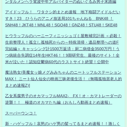
ンタルメンヘラ電波中年アルバイターのぬいぐるみ男子末路編
アイドッフル！ ワタクシ的まとめ速報 地下格闘アイドルだい
すき！23 ひうらのアニメ放送局101ちゃんねる BNK48 ！
SNH48！JKT48！MNL48！SGO48！GNZ48！STU48！SKE48
ヒウラッフルのハーニーフィニッシュゴミ屋敷補完計画 ＜必殺！
生前整理人！孤立し孤独死からの～特殊清掃・遺品整理への道F
完結編＞ キャッシング計1500万返済：厨二病借金3500万円！う
つ病統合失調症14年生HKT46！！9期研究生、最後のサイト！全
米が泣いた！認知症鬱病60代のラストサイト絶賛！公開中
魔法熟女/美魔女ッ娘メグみみちゃんのニートッフルステーション
MAX！ ニート仙人仙女の映画三昧老後生活！（無職孤独居老人的
まとめ速報Z)]
乙女系腐男子のオカマッフルMAX2- FX！オ・カマトレーダーの
逆襲！！ 極道のオカマたち編（おもしろ動画まとめ速報）
スーパーウンコ！
新・ハゲッフル！哀愁のハゲ男の髪ってるまとめ速報！！激しく