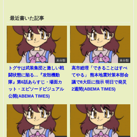
最近書いた記事
未分類
未分類
トグサは武装集団と激しい戦
高市総理「できることはすべ
闘状態に陥る…『攻殻機動
てやる」 熊本地震対策本部会
隊』第6話あらすじ・場面カ
議で8大臣に指示 明日で発災
ット・エピソードビジュアル
2週間(ABEMA TIMES)
公開(ABEMA TIMES)