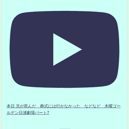
本日 兄が死んだ 葬式には行かなかった などなど 木曜ゴー
ルデン日浦劇場パート7