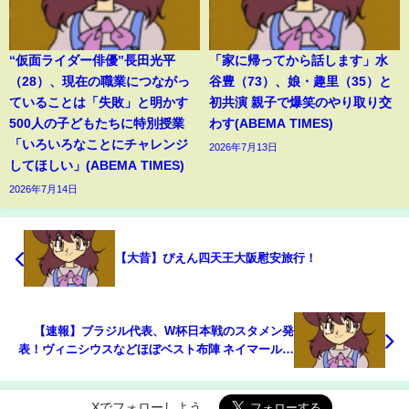
“仮面ライダー俳優”長田光平
「家に帰ってから話します」水
（28）、現在の職業につながっ
谷豊（73）、娘・趣里（35）と
ていることは「失敗」と明かす
初共演 親子で爆笑のやり取り交
500人の子どもたちに特別授業
わす(ABEMA TIMES)
「いろいろなことにチャレンジ
2026年7月13日
してほしい」(ABEMA TIMES)
2026年7月14日
【大昔】ぴえん四天王大阪慰安旅行！
【速報】ブラジル代表、W杯日本戦のスタメン発
表！ヴィニシウスなどほぼベスト布陣 ネイマールは
スーパーサブ(ABEMA TIMES)
Xでフォローしよう