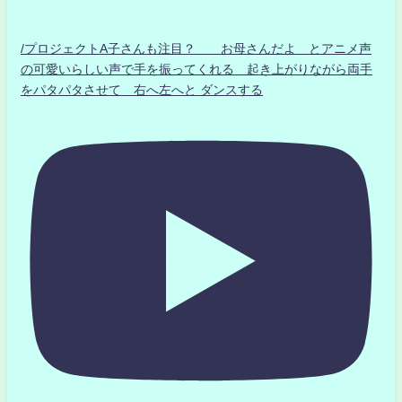
/プロジェクトA子さんも注目？ お母さんだよ とアニメ声
の可愛いらしい声で手を振ってくれる 起き上がりながら両手
をパタパタさせて 右へ左へと ダンスする