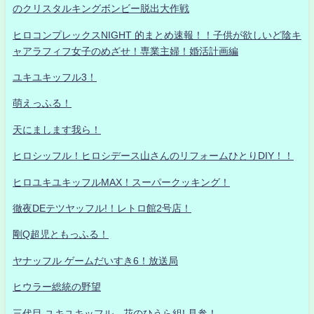
のクリスタルキングボンビー脱出大作戦
ヒロコンプレックスNIGHT 的まとめ速報！！子供が欲しいど陰キ
ャアラフィフ女子のめざせ！専業主婦！婚活計画編
ユキユキッフル3！
萌えっふる！
天にまします我ら！
ヒロシッフル！ヒロシデース山さんのリフォームひとりDIY！！
ヒロユキユキッフルMAX！スーパークッキング！
徹夜DEテツヤッフル!！レトロ館2号店！
剛Q超児ともっふる！
ヤナッフル ゲームだいすき6！放送局
ヒウラー総統の野望
三代目 ユキユキッフル 花のひうら組! 見参！