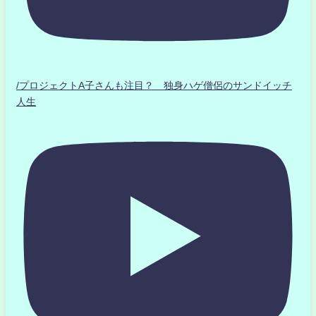
/プロジェクトA子さんも注目？ 独身ハゲ僧侶のサンドイッチ
人生