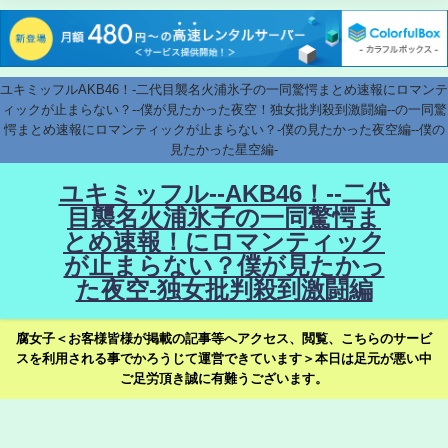
ユキミッフルAKB46！-二代目襲名火浦氷子の一同驚愕まとめ速報にロマンテ
ィックが止まらない？--僕が見たかった夜空！独女批判殺到激闘編--の一同驚
愕まとめ速報にロマンティックが止まらない？-僕の見たかった夜空編--僕の
見たかった星空編-
ユキミッフル--AKB46！--二代
目襲名火浦氷子の一同驚愕ま
とめ速報！にロマンティック
が止まらない？僕が見たかっ
た夜空-独女批判殺到激闘編
腐女子＜お客様皆様が掲載の記事等へアクセス、閲覧、こちらのサービ
スを利用される事でかろうじて運営できています＞本日は足元が悪い中
ご足労頂き誠に有難うございます。