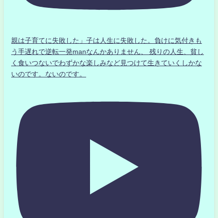
親は子育てに失敗した」子は人生に失敗した。負けに気付きも
う手遅れで逆転一発manなんかありません、 残りの人生、貧し
く食いつないでわずかな楽しみなど見つけて生きていくしかな
いのです。ないのです。