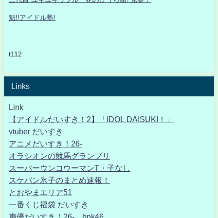
魁!!アイドル塾!
t112
Links
Link
【アイドルだいすき！2】「IDOL DAISUKI！」
vtuber だいすき
アニメだいすき！26-
オラシオンの競馬グランプリ
スーパーウンコウーマンT・子なし
スケバン氷子のまとめ速報！
とおやまエリア51
一番くじ福袋 だいすき
声優だいすき！26- bnk46