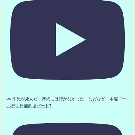
本日 兄が死んだ 葬式には行かなかった などなど 木曜ゴー
ルデン日浦劇場パート7