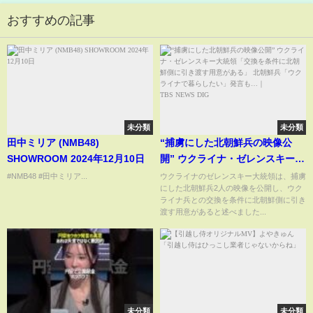
おすすめの記事
未分類
未分類
田中ミリア (NMB48)
“捕虜にした北朝鮮兵の映像公
SHOWROOM 2024年12月10日
開” ウクライナ・ゼレンスキー大
統領「交換を条件に北朝鮮側に
#NMB48 #田中ミリア...
ウクライナのゼレンスキー大統領は、捕虜
にした北朝鮮兵2人の映像を公開し、ウク
引き渡す用意がある」 北朝鮮兵
ライナ兵との交換を条件に北朝鮮側に引き
「ウクライナで暮らしたい」発
渡す用意があると述べました...
言も…｜TBS NEWS DIG
未分類
未分類