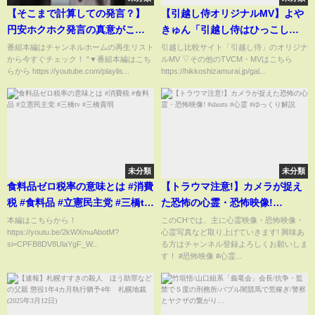
【そこまで計算しての発言？】
【引越し侍オリジナルMV】よや
円安ホクホク発言の真意がこち
きゅん「引越し侍はひっこし業
ら#noborder #ノーボーダー
者じゃないからね」
番組本編はチャンネルホームの再生リスト
引越し比較サイト「引越し侍」のオリジナ
から今すぐチェック！ "▼番組本編はこち
ルMV ▽その他のTVCM・MVはこちら
らから https://youtube.com/playlis...
https://hikkoshizamurai.jp/gal...
未分類
未分類
食料品ゼロ税率の意味とは #消費
【トラウマ注意!】カメラが捉え
税 #食料品 #立憲民主党 #三橋tv
た恐怖の心霊・恐怖映像!
#三橋貴明
#shorts #心霊 #ゆっくり解説
本編はこちらから！
このCHでは、主に心霊映像・恐怖映像・
https://youtu.be/2kWXmuAbotM?
心霊写真など取り上げていきます! 興味あ
si=CPFB8DV8UlaYgF_W...
る方はチャンネル登録よろしくお願いしま
す！ #恐怖映像 #心霊...