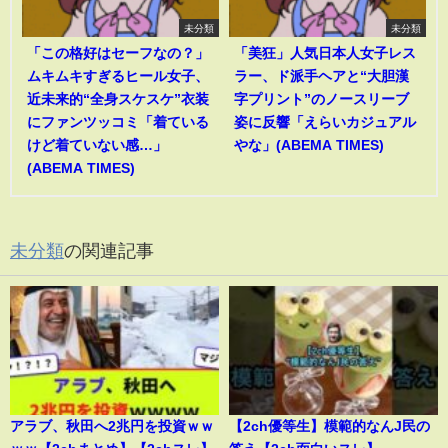
未分類
未分類
「この格好はセーフなの？」
「美狂」人気日本人女子レス
ムキムキすぎるヒール女子、
ラー、ド派手ヘアと“大胆漢
近未来的“全身スケスケ”衣装
字プリント”のノースリーブ
にファンツッコミ「着ている
姿に反響「えらいカジュアル
けど着ていない感…」
やな」(ABEMA TIMES)
(ABEMA TIMES)
未分類
の関連記事
アラブ、秋田へ2兆円を投資ｗｗ
【2ch優等生】模範的なんJ民の