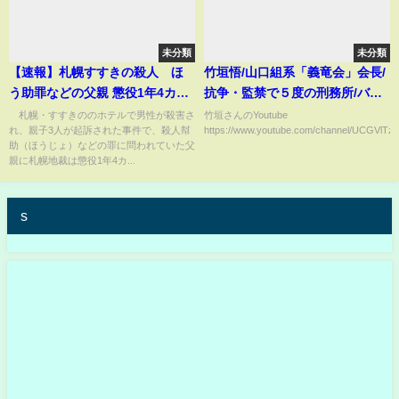
未分類
未分類
【速報】札幌すすきの殺人 ほ
竹垣悟/山口組系「義竜会」会長/
う助罪などの父親 懲役1年4カ月
抗争・監禁で５度の刑務所/バブ
執行猶予4年 札幌地裁(2025年3
ル闇競馬で荒稼ぎ/警察とヤクザ
札幌・すすきののホテルで男性が殺害さ
竹垣さんのYoutube
れ、親子3人が起訴された事件で、殺人幇
https://www.youtube.com/channel/UCGVlT
月12日)
の繋がり…
助（ほうじょ）などの罪に問われていた父
親に札幌地裁は懲役1年4カ...
s