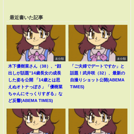
最近書いた記事
未分類
未分類
木下優樹菜さん（38）、“顔
「ご夫婦でデートですか」と
出しが話題”14歳長女の成長
話題！武井咲（32）、最新の
した姿を公開 「14歳とは思
自撮りショット公開(ABEMA
えぬオトナっぽさ」「優樹菜
TIMES)
ちゃんにそっくりすぎる」な
ど反響(ABEMA TIMES)