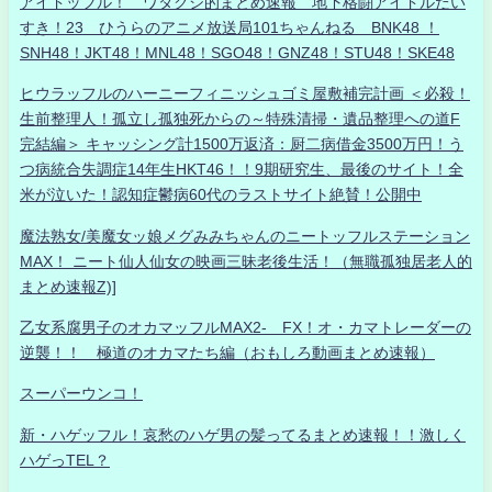
アイドッフル！ ワタクシ的まとめ速報 地下格闘アイドルだい
すき！23 ひうらのアニメ放送局101ちゃんねる BNK48 ！
SNH48！JKT48！MNL48！SGO48！GNZ48！STU48！SKE48
ヒウラッフルのハーニーフィニッシュゴミ屋敷補完計画 ＜必殺！
生前整理人！孤立し孤独死からの～特殊清掃・遺品整理への道F
完結編＞ キャッシング計1500万返済：厨二病借金3500万円！う
つ病統合失調症14年生HKT46！！9期研究生、最後のサイト！全
米が泣いた！認知症鬱病60代のラストサイト絶賛！公開中
魔法熟女/美魔女ッ娘メグみみちゃんのニートッフルステーション
MAX！ ニート仙人仙女の映画三昧老後生活！（無職孤独居老人的
まとめ速報Z)]
乙女系腐男子のオカマッフルMAX2- FX！オ・カマトレーダーの
逆襲！！ 極道のオカマたち編（おもしろ動画まとめ速報）
スーパーウンコ！
新・ハゲッフル！哀愁のハゲ男の髪ってるまとめ速報！！激しく
ハゲっTEL？