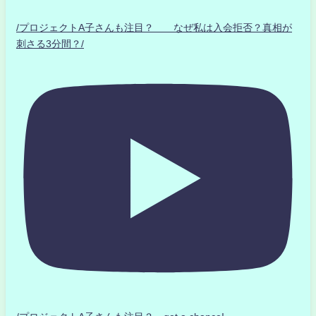
/プロジェクトA子さんも注目？ なぜ私は入会拒否？真相が
刺さる3分間？/