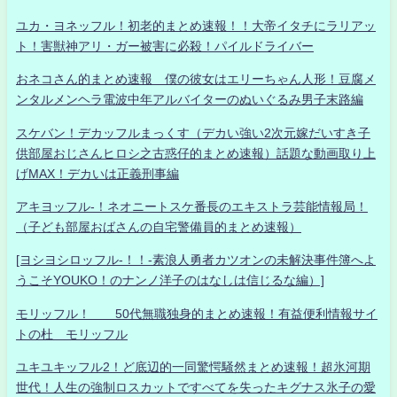
ユカ・ヨネッフル！初老的まとめ速報！！大帝イタチにラリアッ
ト！害獣神アリ・ガー被害に必殺！パイルドライバー
おネコさん的まとめ速報 僕の彼女はエリーちゃん人形！豆腐メ
ンタルメンヘラ電波中年アルバイターのぬいぐるみ男子末路編
スケバン！デカッフルまっくす（デカい強い2次元嫁だいすき子
供部屋おじさんヒロシ之古惑仔的まとめ速報）話題な動画取り上
げMAX！デカいは正義刑事編
アキヨッフル-！ネオニートスケ番長のエキストラ芸能情報局！
（子ども部屋おばさんの自宅警備員的まとめ速報）
[ヨシヨシロッフル-！！-素浪人勇者カツオンの未解決事件簿へよ
うこそYOUKO！のナンノ洋子のはなしは信じるな編）]
モリッフル！ 50代無職独身的まとめ速報！有益便利情報サイ
トの杜 モリッフル
ユキユキッフル2！ど底辺的一同驚愕騒然まとめ速報！超氷河期
世代！人生の強制ロスカットですべてを失ったキグナス氷子の愛