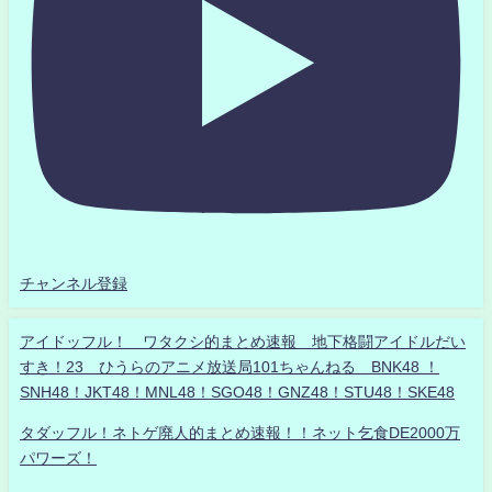
チャンネル登録
アイドッフル！ ワタクシ的まとめ速報 地下格闘アイドルだい
すき！23 ひうらのアニメ放送局101ちゃんねる BNK48 ！
SNH48！JKT48！MNL48！SGO48！GNZ48！STU48！SKE48
タダッフル！ネトゲ廃人的まとめ速報！！ネット乞食DE2000万
パワーズ！