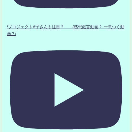
/プロジェクトA子さんも注目？ /感想戯言動画？.一息つく動
画？/