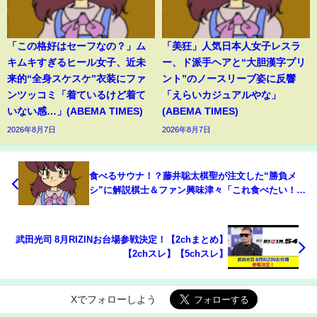
「この格好はセーフなの？」ム
「美狂」人気日本人女子レスラ
キムキすぎるヒール女子、近未
ー、ド派手ヘアと“大胆漢字プリ
来的“全身スケスケ”衣装にファ
ント”のノースリーブ姿に反響
ンツッコミ「着ているけど着て
「えらいカジュアルやな」
いない感…」(ABEMA TIMES)
(ABEMA TIMES)
2026年8月7日
2026年8月7日
食べるサウナ！？藤井聡太棋聖が注文した“勝負メ
シ”に解説棋士＆ファン興味津々「これ食べたい！」
「完全食の中の完全食」(ABEMA TIMES)
武田光司 8月RIZINお台場参戦決定！【2chまとめ】
【2chスレ】【5chスレ】
Xでフォローしよう