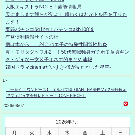
大阪エキストラNOTE！芸能情報局
天にまします我らが父よ！ 願わくはわがドル円を守りた
まえ！
実録パチンコ梁山泊！パチンコakb108道
有益便利情報サイトの杜
病は木から！ 24金バエ子の特発性間質性肺炎
真・モリタダッフル2！！50代無職独身ガチホモ童貞ギン
グ・ゲイなー女装子オネエ的まとめ速報
韓国ドラマcinemaだいすき-僕が見たかった星空-
1 -
【一番くじ ワンピース】 -エルバフ編- GIANT BASH!! Vol.2 先行展示
でフィギュア全種レビュー!! 【ONE PIECE】
2026/08/07
2026年7月
月
火
水
木
金
土
日