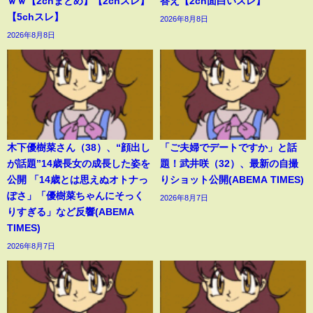
ｗｗ【2chまとめ】【2chスレ】
答え【2ch面白いスレ】
【5chスレ】
2026年8月8日
2026年8月8日
木下優樹菜さん（38）、“顔出し
「ご夫婦でデートですか」と話
が話題”14歳長女の成長した姿を
題！武井咲（32）、最新の自撮
公開 「14歳とは思えぬオトナっ
りショット公開(ABEMA TIMES)
ぽさ」「優樹菜ちゃんにそっく
2026年8月7日
りすぎる」など反響(ABEMA
TIMES)
2026年8月7日