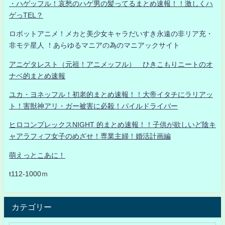
・ハゲッフル！哀愁のハゲ男の髪ってるまとめ速報！！激しくハ
ゲっTEL？
ロボットアニメ！メカと美少女キャラだいすき永遠の非リア充・
非モテ星人 ！あらゆるマニアの為のマニアックサイト
アニゲタレスト（元祖！アニメッフル） ひきこもりニートのオ
ナベ的まとめ速報
ユカ・ヨネッフル！初老的まとめ速報！！大帝イタチにラリアッ
ト！害獣神アリ・ガー被害に必殺！パイルドライバー
ヒロコンプレックスNIGHT 的まとめ速報！！子供が欲しいど陰キ
ャアラフィフ女子のめざせ！専業主婦！婚活計画編
萌えっとこあに！
t112-1000ｍ
カテゴリー