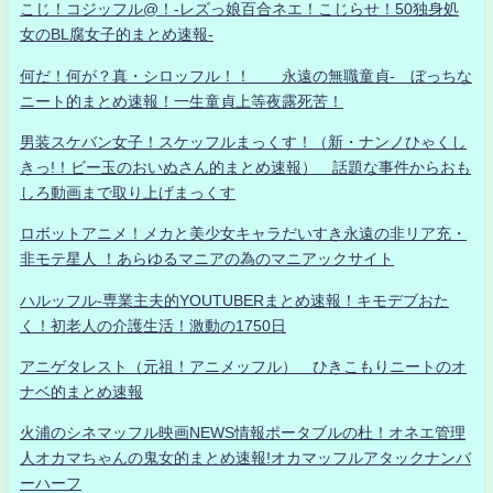
こじ！コジッフル@！-レズっ娘百合ネエ！こじらせ！50独身処
女のBL腐女子的まとめ速報-
何だ！何が？真・シロッフル！！ 永遠の無職童貞- ぼっちな
ニート的まとめ速報！一生童貞上等夜露死苦！
男装スケバン女子！スケッフルまっくす！（新・ナンノひゃくし
きっ!！ビー玉のおいぬさん的まとめ速報） 話題な事件からおも
しろ動画まで取り上げまっくす
ロボットアニメ！メカと美少女キャラだいすき永遠の非リア充・
非モテ星人 ！あらゆるマニアの為のマニアックサイト
ハルッフル-専業主夫的YOUTUBERまとめ速報！キモデブおた
く！初老人の介護生活！激動の1750日
アニゲタレスト（元祖！アニメッフル） ひきこもりニートのオ
ナベ的まとめ速報
火浦のシネマッフル映画NEWS情報ポータブルの杜！オネエ管理
人オカマちゃんの鬼女的まとめ速報!オカマッフルアタックナンバ
ーハーフ