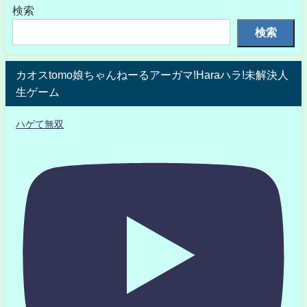
検索
検索
カオスtomo娘ちゃんねーるアーガマ!Haraハラ!未解決人
生ゲーム
ハゲて無双