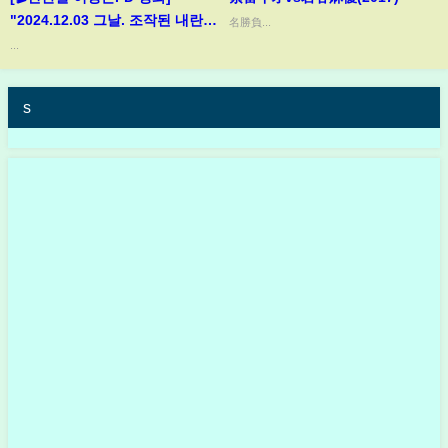
"2024.12.03 그날. 조작된 내란,
名勝負...
감춰진 진실" 🚨 大개봉 2/4 특별
...
무대인사: 전한길 대표, 김진홍 목
사님, 김현태 대령 등.
s