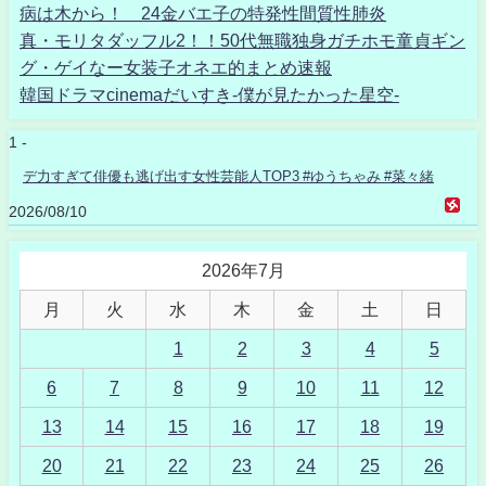
病は木から！ 24金バエ子の特発性間質性肺炎
真・モリタダッフル2！！50代無職独身ガチホモ童貞ギン
グ・ゲイなー女装子オネエ的まとめ速報
韓国ドラマcinemaだいすき-僕が見たかった星空-
1 -
デ力すぎて俳優も逃げ出す女性芸能人TOP3 #ゆうちゃみ #菜々緒
2026/08/10
2026年7月
月
火
水
木
金
土
日
1
2
3
4
5
6
7
8
9
10
11
12
13
14
15
16
17
18
19
20
21
22
23
24
25
26