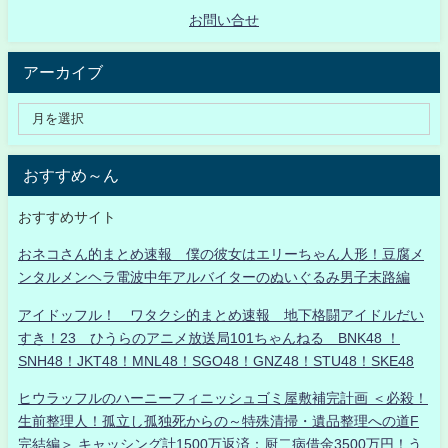
お問い合せ
アーカイブ
おすすめ～ん
おすすめサイト
おネコさん的まとめ速報 僕の彼女はエリーちゃん人形！豆腐メ
ンタルメンヘラ電波中年アルバイターのぬいぐるみ男子末路編
アイドッフル！ ワタクシ的まとめ速報 地下格闘アイドルだい
すき！23 ひうらのアニメ放送局101ちゃんねる BNK48 ！
SNH48！JKT48！MNL48！SGO48！GNZ48！STU48！SKE48
ヒウラッフルのハーニーフィニッシュゴミ屋敷補完計画 ＜必殺！
生前整理人！孤立し孤独死からの～特殊清掃・遺品整理への道F
完結編＞ キャッシング計1500万返済：厨二病借金3500万円！う