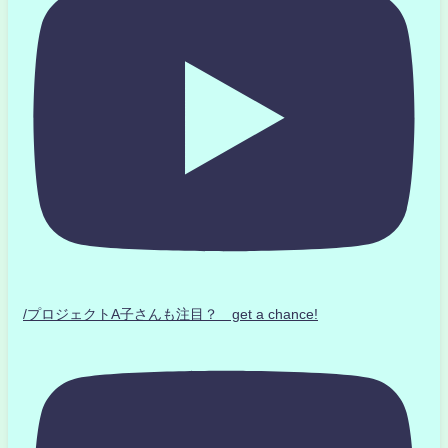
/プロジェクトA子さんも注目？ get a chance!