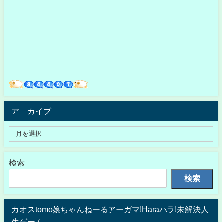
アーカイブ
検索
検索
カオスtomo娘ちゃんねーるアーガマ!Haraハラ!未解決人
生ゲーム