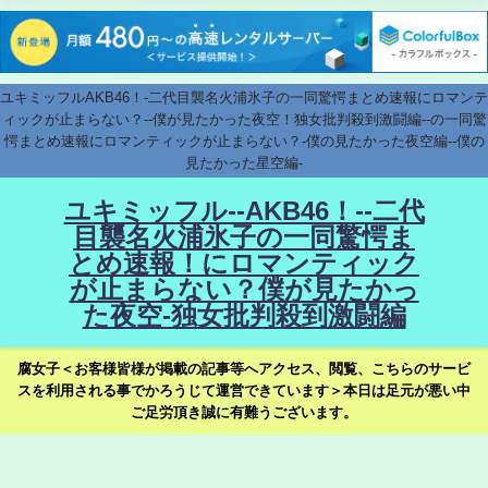
ユキミッフルAKB46！-二代目襲名火浦氷子の一同驚愕まとめ速報にロマンテ
ィックが止まらない？--僕が見たかった夜空！独女批判殺到激闘編--の一同驚
愕まとめ速報にロマンティックが止まらない？-僕の見たかった夜空編--僕の
見たかった星空編-
ユキミッフル--AKB46！--二代
目襲名火浦氷子の一同驚愕ま
とめ速報！にロマンティック
が止まらない？僕が見たかっ
た夜空-独女批判殺到激闘編
腐女子＜お客様皆様が掲載の記事等へアクセス、閲覧、こちらのサービ
スを利用される事でかろうじて運営できています＞本日は足元が悪い中
ご足労頂き誠に有難うございます。