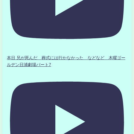
本日 兄が死んだ 葬式には行かなかった などなど 木曜ゴー
ルデン日浦劇場パート7