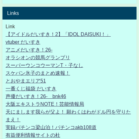
Links
Link
【アイドルだいすき！2】「IDOL DAISUKI！」
vtuber だいすき
アニメだいすき！26-
オラシオンの競馬グランプリ
スーパーウンコウーマンT・子なし
スケバン氷子のまとめ速報！
とおやまエリア51
一番くじ福袋 だいすき
声優だいすき！26- bnk46
大阪エキストラNOTE！芸能情報局
天にまします我らが父よ！ 願わくはわがドル円を守りた
まえ！
実録パチンコ梁山泊！パチンコakb108道
有益便利情報サイトの杜