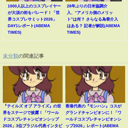
1000人以上のコスプレイヤー
28年ぶりの日米協調介
が大須の街をパレード！「世
入、“アメリカ側のメリッ
界コスプレサミット2026」
ト”は何？ さらなる為替介入
DAY1レポート(ABEMA
はある？ 記者が解説(ABEMA
TIMES)
TIMES)
未分類
の関連記事
『テイルズ オブ アライズ』の世
香港代表の『モンハン』コスが
界をステージで披露！「ワール
グランドチャンピオンに！「ワ
ドコスプレチャンピオンシップ
ールドコスプレチャンピオンシ
2026」3位ブラジル代表インタビ
ップ2026」レポート(ABEMA