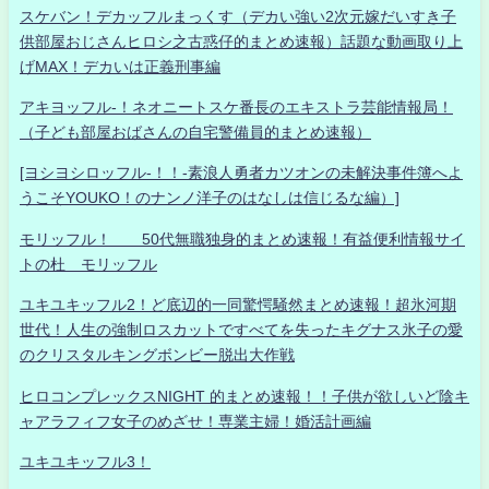
スケバン！デカッフルまっくす（デカい強い2次元嫁だいすき子
供部屋おじさんヒロシ之古惑仔的まとめ速報）話題な動画取り上
げMAX！デカいは正義刑事編
アキヨッフル-！ネオニートスケ番長のエキストラ芸能情報局！
（子ども部屋おばさんの自宅警備員的まとめ速報）
[ヨシヨシロッフル-！！-素浪人勇者カツオンの未解決事件簿へよ
うこそYOUKO！のナンノ洋子のはなしは信じるな編）]
モリッフル！ 50代無職独身的まとめ速報！有益便利情報サイ
トの杜 モリッフル
ユキユキッフル2！ど底辺的一同驚愕騒然まとめ速報！超氷河期
世代！人生の強制ロスカットですべてを失ったキグナス氷子の愛
のクリスタルキングボンビー脱出大作戦
ヒロコンプレックスNIGHT 的まとめ速報！！子供が欲しいど陰キ
ャアラフィフ女子のめざせ！専業主婦！婚活計画編
ユキユキッフル3！