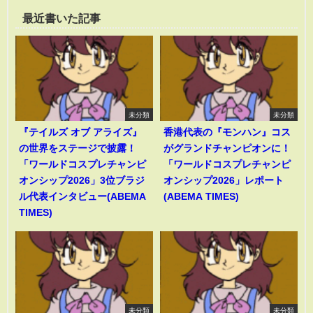
最近書いた記事
未分類
未分類
『テイルズ オブ アライズ』
香港代表の『モンハン』コス
の世界をステージで披露！
がグランドチャンピオンに！
「ワールドコスプレチャンピ
「ワールドコスプレチャンピ
オンシップ2026」3位ブラジ
オンシップ2026」レポート
ル代表インタビュー(ABEMA
(ABEMA TIMES)
TIMES)
未分類
未分類