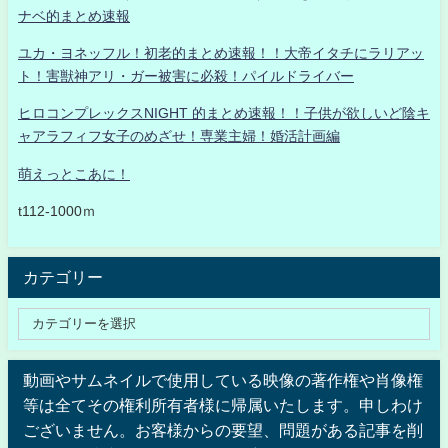
ナベ的まとめ速報
ユカ・ヨネッフル！初老的まとめ速報！！大帝イタチにラリアッ
ト！害獣神アリ・ガー被害に必殺！パイルドライバー
ヒロコンプレックスNIGHT 的まとめ速報！！子供が欲しいど陰キ
ャアラフィフ女子のめざせ！専業主婦！婚活計画編
萌えっとこあに！
t112-1000ｍ
カテゴリー
動画やサムネイルで使用している映像の著作権や肖像権
等は全てその権利所有者様に帰属いたします。申しわけ
ございません。お客様からの要望、問題がある記事を削