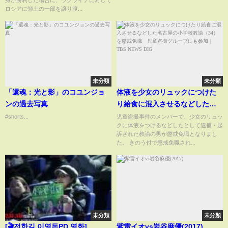
身が勝利した場合に、ウクライナに対して
ロシアに領土の一部を譲り渡...
未分類
未分類
「還魂：光と影」のコユンジョ
体液を少女のリュックにつけた
ンの過去写真
り給食に混入させるなどした名
古屋の小学校教諭（34）を懲戒
#shorts...
児童盗撮事件のメンバーで、少女のリュッ
クに体液をつけるなどしたとして逮捕・起
免職 児童盗撮グループにも参
訴された教諭の男が懲戒免職となりまし
加｜TBS NEWS DIG
た。 きのう付で懲戒免職され...
未分類
未分類
[🎬전한길 이영돈PD 영화]
紫雷イオvs岩谷麻優(2017)