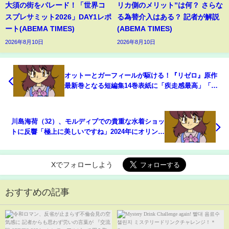
大須の街をパレード！「世界コ
リカ側のメリット”は何？ さらな
スプレサミット2026」DAY1レポ
る為替介入はある？ 記者が解説
ート(ABEMA TIMES)
(ABEMA TIMES)
2026年8月10日
2026年8月10日
オットーとガーフィールが駆ける！『リゼロ』原作
最新巻となる短編集14巻表紙に「疾走感最高」「良
すぎる」(ABEMA TIMES)
川島海荷（32）、モルディブでの貴重な水着ショッ
トに反響「極上に美しいですね」2024年にオリンピ
ック選手と結婚(ABEMA TIMES)
Xでフォローしよう
おすすめの記事