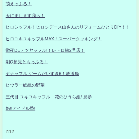
萌えっふる！
天にまします我ら！
ヒロシッフル！ヒロシデース山さんのリフォームひとりDIY！！
ヒロユキユキッフルMAX！スーパークッキング！
徹夜DEテツヤッフル!！レトロ館2号店！
剛Q超児ともっふる！
ヤナッフル ゲームだいすき6！放送局
ヒウラー総統の野望
三代目 ユキユキッフル 花のひうら組! 見参！
魁!!アイドル塾!
t112