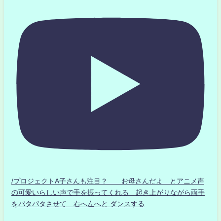
/プロジェクトA子さんも注目？ お母さんだよ とアニメ声
の可愛いらしい声で手を振ってくれる 起き上がりながら両手
をパタパタさせて 右へ左へと ダンスする