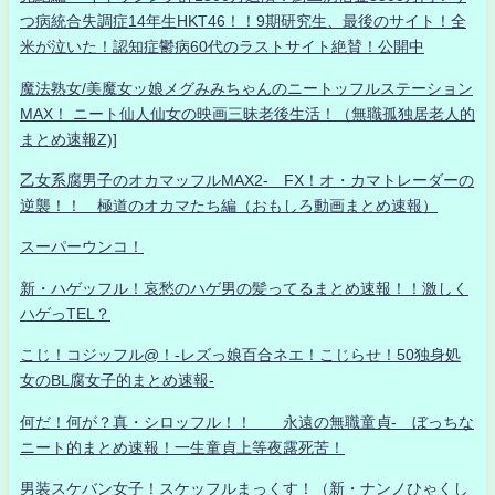
つ病統合失調症14年生HKT46！！9期研究生、最後のサイト！全
米が泣いた！認知症鬱病60代のラストサイト絶賛！公開中
魔法熟女/美魔女ッ娘メグみみちゃんのニートッフルステーション
MAX！ ニート仙人仙女の映画三昧老後生活！（無職孤独居老人的
まとめ速報Z)]
乙女系腐男子のオカマッフルMAX2- FX！オ・カマトレーダーの
逆襲！！ 極道のオカマたち編（おもしろ動画まとめ速報）
スーパーウンコ！
新・ハゲッフル！哀愁のハゲ男の髪ってるまとめ速報！！激しく
ハゲっTEL？
こじ！コジッフル@！-レズっ娘百合ネエ！こじらせ！50独身処
女のBL腐女子的まとめ速報-
何だ！何が？真・シロッフル！！ 永遠の無職童貞- ぼっちな
ニート的まとめ速報！一生童貞上等夜露死苦！
男装スケバン女子！スケッフルまっくす！（新・ナンノひゃくし