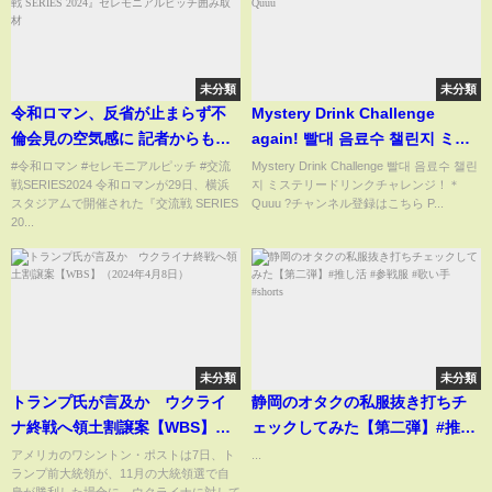
未分類
未分類
令和ロマン、反省が止まらず不
Mystery Drink Challenge
倫会見の空気感に 記者からも思
again! 빨대 음료수 챌린지 ミス
わず労いの言葉が 『交流戦
テリードリンクチャレンジ！＊
#令和ロマン #セレモニアルピッチ #交流
Mystery Drink Challenge 빨대 음료수 챌린
戦SERIES2024 令和ロマンが29日、横浜
지 ミステリードリンクチャレンジ！＊
SERIES 2024』セレモニアルピ
Quuu
スタジアムで開催された『交流戦 SERIES
Quuu ?チャンネル登録はこちら P...
ッチ囲み取材
20...
未分類
未分類
トランプ氏が言及か ウクライ
静岡のオタクの私服抜き打ちチ
ナ終戦へ領土割譲案【WBS】
ェックしてみた【第二弾】#推し
（2024年4月8日）
活 #参戦服 #歌い手 #shorts
アメリカのワシントン・ポストは7日、ト
...
ランプ前大統領が、11月の大統領選で自