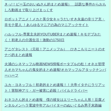
きっ!！ビー玉のおいぬさん的まとめ速報） 話題な事件からおも
しろ動画まで取り上げまっくす
ロボットアニメ！メカと美少女キャラだいすき永遠の非リア充・
非モテ星人 ！あらゆるマニアの為のマニアックサイト
ハルッフル-専業主夫的YOUTUBERまとめ速報！キモデブおた
く！初老人の介護生活！激動の1750日
アニゲタレスト（元祖！アニメッフル） ひきこもりニートのオ
ナベ的まとめ速報
火浦のシネマッフル映画NEWS情報ポータブルの杜！オネエ管理
人オカマちゃんの鬼女的まとめ速報!オカマッフルアタックナンバ
ーハーフ
ユカ・ヨネッフル！初老的まとめ速報！！大帝イタチにラリアッ
ト！害獣神アリ・ガー被害に必殺！パイルドライバー
おネコさん的まとめ速報 僕の彼女はエリーちゃん人形！豆腐メ
ンタルメンヘラ電波中年アルバイターのぬいぐるみ男子末路編