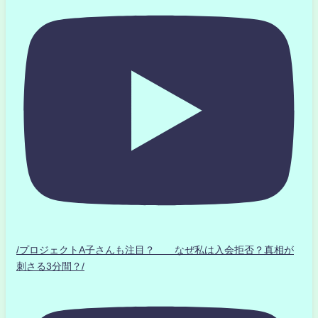
/プロジェクトA子さんも注目？ なぜ私は入会拒否？真相が
刺さる3分間？/