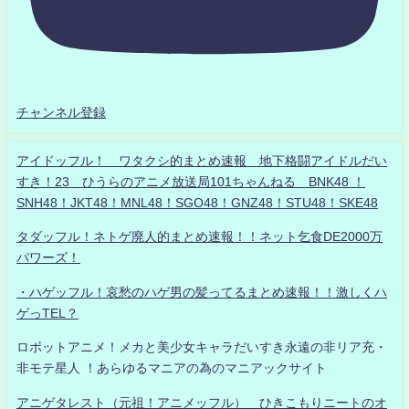
チャンネル登録
アイドッフル！ ワタクシ的まとめ速報 地下格闘アイドルだい
すき！23 ひうらのアニメ放送局101ちゃんねる BNK48 ！
SNH48！JKT48！MNL48！SGO48！GNZ48！STU48！SKE48
タダッフル！ネトゲ廃人的まとめ速報！！ネット乞食DE2000万
パワーズ！
・ハゲッフル！哀愁のハゲ男の髪ってるまとめ速報！！激しくハ
ゲっTEL？
ロボットアニメ！メカと美少女キャラだいすき永遠の非リア充・
非モテ星人 ！あらゆるマニアの為のマニアックサイト
アニゲタレスト（元祖！アニメッフル） ひきこもりニートのオ