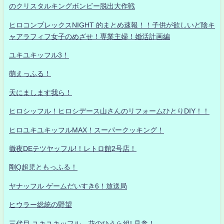
のクリスタルキングボンビー脱出大作戦
ヒロコンプレックスNIGHT 的まとめ速報！！子供が欲しいど陰キ
ャアラフィフ女子のめざせ！専業主婦！婚活計画編
ユキユキッフル3！
萌えっふる！
天にまします我ら！
ヒロシッフル！ヒロシデース山さんのリフォームひとりDIY！！
ヒロユキユキッフルMAX！スーパークッキング！
徹夜DEテツヤッフル!！レトロ館2号店！
剛Q超児ともっふる！
ヤナッフル ゲームだいすき6！放送局
ヒウラー総統の野望
三代目 ユキユキッフル 花のひうら組! 見参！