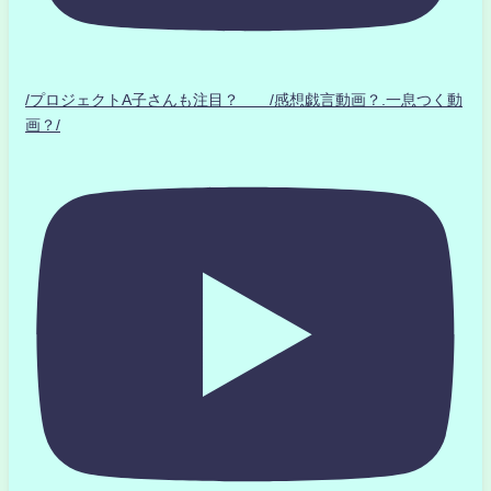
/プロジェクトA子さんも注目？ /感想戯言動画？.一息つく動
画？/