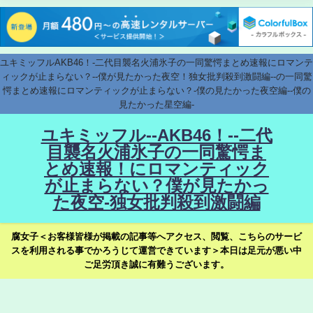
ユキミッフルAKB46！-二代目襲名火浦氷子の一同驚愕まとめ速報にロマンテ
ィックが止まらない？--僕が見たかった夜空！独女批判殺到激闘編--の一同驚
愕まとめ速報にロマンティックが止まらない？-僕の見たかった夜空編--僕の
見たかった星空編-
ユキミッフル--AKB46！--二代
目襲名火浦氷子の一同驚愕ま
とめ速報！にロマンティック
が止まらない？僕が見たかっ
た夜空-独女批判殺到激闘編
腐女子＜お客様皆様が掲載の記事等へアクセス、閲覧、こちらのサービ
スを利用される事でかろうじて運営できています＞本日は足元が悪い中
ご足労頂き誠に有難うございます。