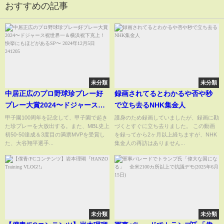
おすすめの記事
未分類
未分類
中居正広のプロ野球珍プレー好
録画されてるとわかるや否や秒
プレー大賞2024〜ドジャース祝
で立ち去るNHK集金人
世界一＆横浜祝下克上！快挙に
甲子園100周年を記念して、甲子園で起き
護身のため録画していましたが、録画に勘
た珍プレーを大放出する。また、MBL史上
づくとすぐに立ち去りました。 この動画
もほどがあるSP〜 2024年12月5
初50-50達成＆3度目の満票MVPを受賞し
を録ってから2ヶ月以上経ちますが、NHK
日 241205
た、大谷翔平選手...
集金人の再訪はありません...
未分類
未分類