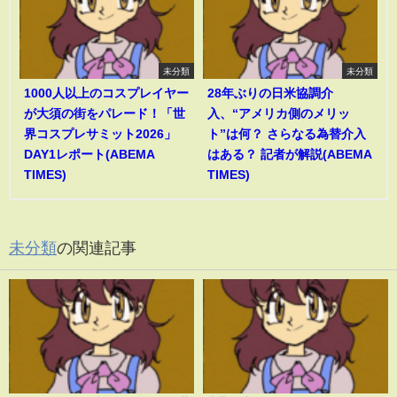
未分類
未分類
1000人以上のコスプレイヤー
28年ぶりの日米協調介
が大須の街をパレード！「世
入、“アメリカ側のメリッ
界コスプレサミット2026」
ト”は何？ さらなる為替介入
DAY1レポート(ABEMA
はある？ 記者が解説(ABEMA
TIMES)
TIMES)
未分類
の関連記事