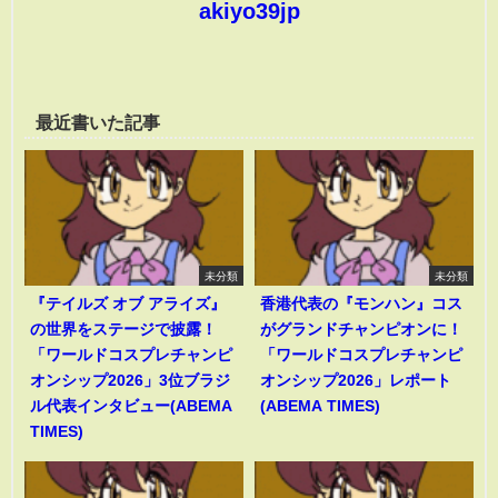
akiyo39jp
最近書いた記事
未分類
未分類
『テイルズ オブ アライズ』
香港代表の『モンハン』コス
の世界をステージで披露！
がグランドチャンピオンに！
「ワールドコスプレチャンピ
「ワールドコスプレチャンピ
オンシップ2026」3位ブラジ
オンシップ2026」レポート
ル代表インタビュー(ABEMA
(ABEMA TIMES)
TIMES)