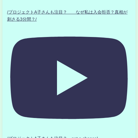
/プロジェクトA子さんも注目？ なぜ私は入会拒否？真相が
刺さる3分間？/