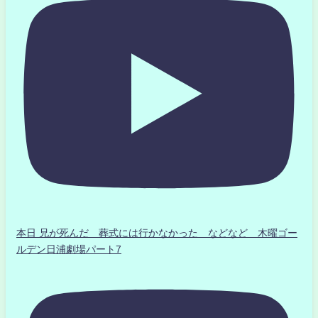
本日 兄が死んだ 葬式には行かなかった などなど 木曜ゴー
ルデン日浦劇場パート7