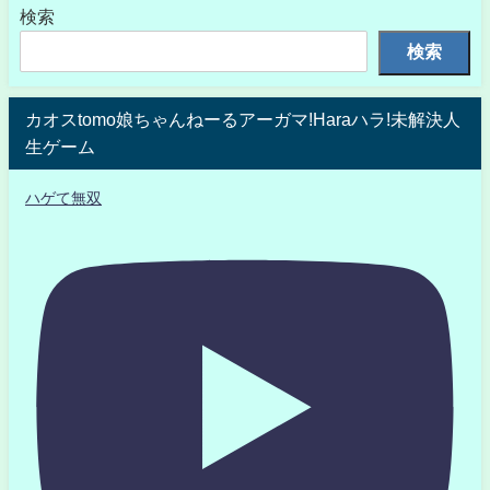
検索
検索
カオスtomo娘ちゃんねーるアーガマ!Haraハラ!未解決人
生ゲーム
ハゲて無双