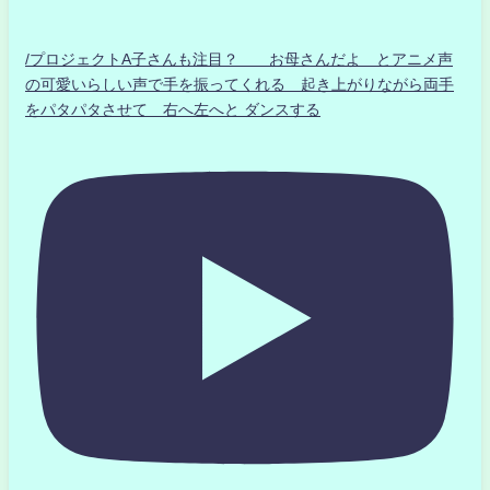
/プロジェクトA子さんも注目？ お母さんだよ とアニメ声
の可愛いらしい声で手を振ってくれる 起き上がりながら両手
をパタパタさせて 右へ左へと ダンスする