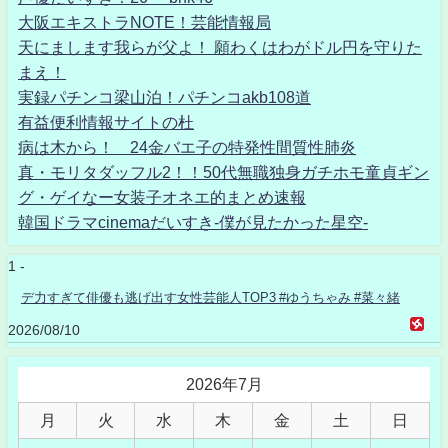
大阪エキストラNOTE！芸能情報局
天にまします我らが父よ！ 願わくはわがドル円を守りた
まえ！
実録パチンコ梁山泊！パチンコakb108道
有益便利情報サイトの杜
病は木から！ 24金バエ子の特発性間質性肺炎
真・モリタダッフル2！！50代無職独身ガチホモ童貞ギン
グ・ゲイなー女装子オネエ的まとめ速報
韓国ドラマcinemaだいすき-僕が見たかった星空-
1 -
デ力すぎて俳優も逃げ出す女性芸能人TOP3 #ゆうちゃみ #菜々緒
2026/08/10
2026年7月
月
火
水
木
金
土
日