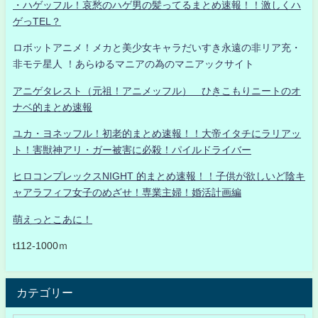
・ハゲッフル！哀愁のハゲ男の髪ってるまとめ速報！！激しくハ
ゲっTEL？
ロボットアニメ！メカと美少女キャラだいすき永遠の非リア充・
非モテ星人 ！あらゆるマニアの為のマニアックサイト
アニゲタレスト（元祖！アニメッフル） ひきこもりニートのオ
ナベ的まとめ速報
ユカ・ヨネッフル！初老的まとめ速報！！大帝イタチにラリアッ
ト！害獣神アリ・ガー被害に必殺！パイルドライバー
ヒロコンプレックスNIGHT 的まとめ速報！！子供が欲しいど陰キ
ャアラフィフ女子のめざせ！専業主婦！婚活計画編
萌えっとこあに！
t112-1000ｍ
カテゴリー