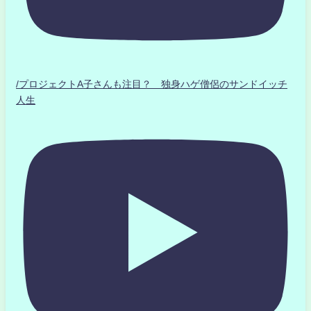
/プロジェクトA子さんも注目？ 独身ハゲ僧侶のサンドイッチ
人生