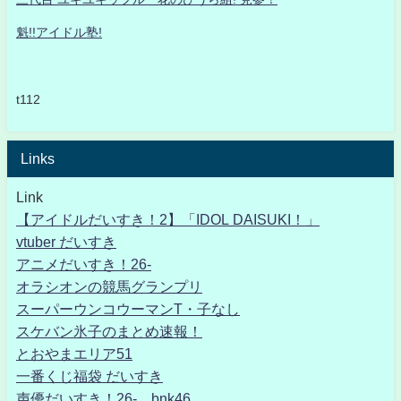
魁!!アイドル塾!
t112
Links
Link
【アイドルだいすき！2】「IDOL DAISUKI！」
vtuber だいすき
アニメだいすき！26-
オラシオンの競馬グランプリ
スーパーウンコウーマンT・子なし
スケバン氷子のまとめ速報！
とおやまエリア51
一番くじ福袋 だいすき
声優だいすき！26- bnk46