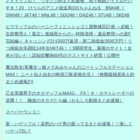
アイドッフル！ ワタクシ的まとめ速報 地下格闘アイドルだい
すき！23 ひうらのアニメ放送局101ちゃんねる BNK48 ！
SNH48！JKT48！MNL48！SGO48！GNZ48！STU48！SKE48
ヒウラッフルのハーニーフィニッシュゴミ屋敷補完計画 ＜必殺！
生前整理人！孤立し孤独死からの～特殊清掃・遺品整理への道F
完結編＞ キャッシング計1500万返済：厨二病借金3500万円！う
つ病統合失調症14年生HKT46！！9期研究生、最後のサイト！全
米が泣いた！認知症鬱病60代のラストサイト絶賛！公開中
魔法熟女/美魔女ッ娘メグみみちゃんのニートッフルステーション
MAX！ ニート仙人仙女の映画三昧老後生活！（無職孤独居老人的
まとめ速報Z)]
乙女系腐男子のオカマッフルMAX2- FX！オ・カマトレーダーの
逆襲！！ 極道のオカマたち編（おもしろ動画まとめ速報）
スーパーウンコ！
新・ハゲッフル！哀愁のハゲ男の髪ってるまとめ速報！！激しく
ハゲっTEL？