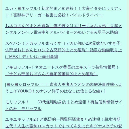
ユカ・ヨネッフル！初老的まとめ速報！！大帝イタチにラリアッ
ト！害獣神アリ・ガー被害に必殺！パイルドライバー
おネコさん的まとめ速報 僕の彼女はエリーちゃん人形！豆腐メ
ンタルメンヘラ電波中年アルバイターのぬいぐるみ男子末路編
スケバン！デカッフルまっくす（デカい強い2次元嫁だいすき子
供部屋おじさんヒロシ之古惑仔的まとめ速報）話題な動画取り上
げMAX！デカいは正義刑事編
アキヨッフル-！ネオニートスケ番長のエキストラ芸能情報局！
（子ども部屋おばさんの自宅警備員的まとめ速報）
[ヨシヨシロッフル-！！-素浪人勇者カツオンの未解決事件簿へよ
うこそYOUKO！のナンノ洋子のはなしは信じるな編）]
モリッフル！ 50代無職独身的まとめ速報！有益便利情報サイ
トの杜 モリッフル
ユキユキッフル2！ど底辺的一同驚愕騒然まとめ速報！超氷河期
世代！人生の強制ロスカットですべてを失ったキグナス氷子の愛