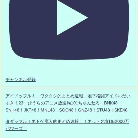
チャンネル登録
アイドッフル！ ワタクシ的まとめ速報 地下格闘アイドルだい
すき！23 ひうらのアニメ放送局101ちゃんねる BNK48 ！
SNH48！JKT48！MNL48！SGO48！GNZ48！STU48！SKE48
タダッフル！ネトゲ廃人的まとめ速報！！ネット乞食DE2000万
パワーズ！