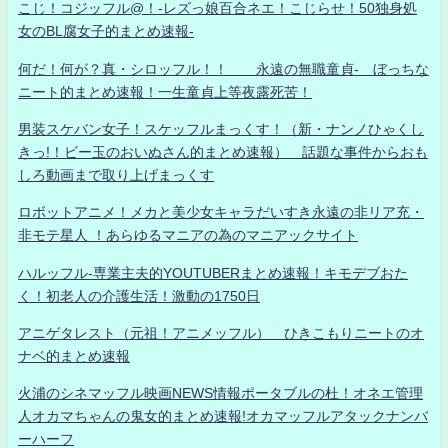
こじ！コジッフル@！-レズっ娘百合ネエ！こじらせ！50独身処
女のBL腐女子的まとめ速報-
何だ！何が？真・シロッフル！！ 永遠の無職童貞- ぼっちな
ニート的まとめ速報！一生童貞上等夜露死苦！
男装スケバン女子！スケッフルまっくす！（新・ナンノひゃくし
きっ!！ビー玉のおいぬさん的まとめ速報） 話題な事件からおも
しろ動画まで取り上げまっくす
ロボットアニメ！メカと美少女キャラだいすき永遠の非リア充・
非モテ星人 ！あらゆるマニアの為のマニアックサイト
ハルッフル-専業主夫的YOUTUBERまとめ速報！キモデブおた
く！初老人の介護生活！激動の1750日
アニゲタレスト（元祖！アニメッフル） ひきこもりニートのオ
ナベ的まとめ速報
火浦のシネマッフル映画NEWS情報ポータブルの杜！オネエ管理
人オカマちゃんの鬼女的まとめ速報!オカマッフルアタックナンバ
ーハーフ