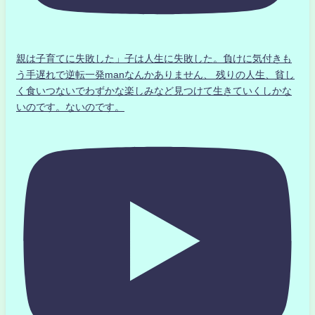
親は子育てに失敗した」子は人生に失敗した。負けに気付きも
う手遅れで逆転一発manなんかありません、 残りの人生、貧し
く食いつないでわずかな楽しみなど見つけて生きていくしかな
いのです。ないのです。