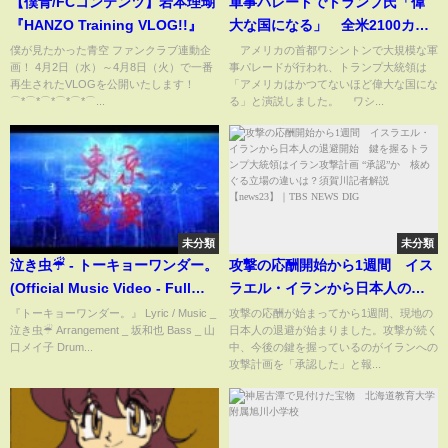
【僕青/FCコンテンツ】岩本理瑚
軍事パレードでトランプ氏「偉
『HANZO Training VLOG!!』
大な国になる」 全米2100カ所
以上で抗議デモ(2025年6月15日)
僕が見たかった青空 ファンクラブ連動企
アメリカの首都ワシントンで大規模な軍
画！ 4月2日（水）～4月8日（火）で一番
事パレードが行われ、トランプ大統領は
再生されたVLOGを公開いたします！
「アメリカはかつてないほど偉大な国にな
⌒*⌒*⌒*⌒*⌒*⌒...
る」と演説しました。 ワシ...
未分類
未分類
泣き虫☔︎ - トーキョーワンダー。
攻撃の応酬開始から1週間 イス
(Official Music Video - Full
ラエル・イランから日本人の退
Size)
避開始 鍵を握るトランプ大統
『トーキョーワンダー。』 Lyric / Music _
攻撃の応酬が始まってから1週間、現地の
泣き虫☔︎ Arrangement _ 坂和也 Bass _ 山
日本人の退避が始まりました。攻撃が続く
領はイラン攻撃計画 “承認”か
口メイ子 Drum...
中、今後の鍵を握っているのがイランへの
核めぐる立場の違いは？須賀川
攻撃計画を「承認した」と報...
記者解説【news23】｜
TBS NEWS DIG