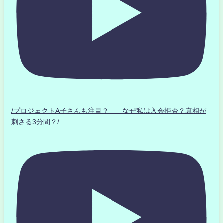
/プロジェクトA子さんも注目？ なぜ私は入会拒否？真相が
刺さる3分間？/