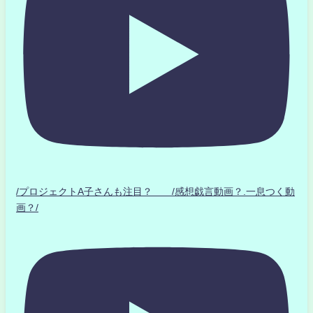
/プロジェクトA子さんも注目？ /感想戯言動画？.一息つく動
画？/