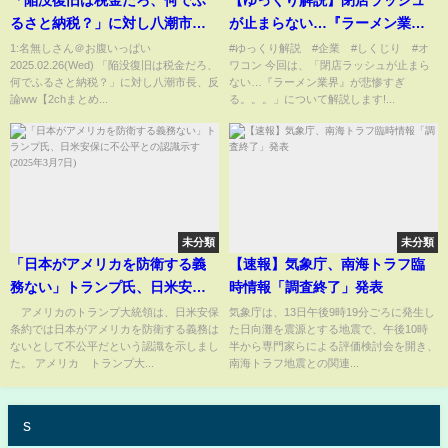
「陥没復旧は税金だろ、何でふ
【ゆっくり解説】閉店ラッシュ
るさと納税？」に対し八潮市
が止まらない…『ラーメン業
長、反論ww【2chまとめ】
界』が悲惨すぎる。。。【しく
1:名無しさん＠お腹いっぱい
#ゆっくり解説 #企業 #しくじり #オ
2025.02.26(Wed) 「陥没復旧は税金だろ、
ワコン 今回は、「閉店ラッシュが止まら
【2chスレ】【5chスレ】
じり企業】
何でふるさと納税？」に対し八潮市長、反
ない…『ラーメン業界』が悲惨すぎ
論ww【2chまとめ...
る。。。」について解説します!...
未分類
未分類
「日本がアメリカを防衛する義
【速報】気象庁、南海トラフ臨
務ない」トランプ氏、日米安保
時情報「調査終了」発表
に不公平との認識示す(2025年3
アメリカのトランプ大統領は、日米安保
気象庁は、13日午後9時19分ごろに発生し
条約では日本がアメリカを防衛する義務は
た日向灘を震源とする地震で、午後10時
月7日)
ないとして不公平だという認識を示しまし
半から専門家らによる評価検討会を開き、
た。 アメリカ トランプ大...
南海トラフ地震との関連...
s