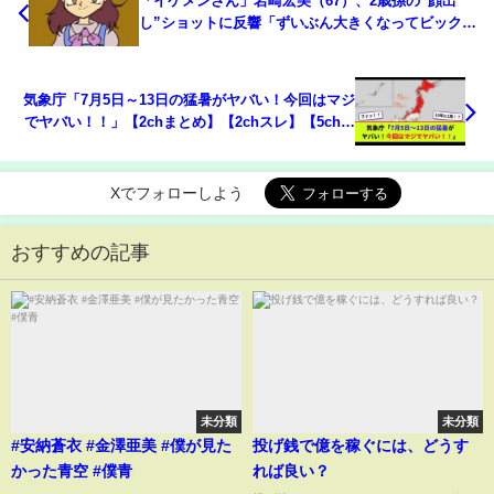
「イケメンさん」岩崎宏美（67）、2歳孫の“顔出
し”ショットに反響「ずいぶん大きくなってビック
リ」(ABEMA TIMES)
気象庁「7月5日～13日の猛暑がヤバい！今回はマジ
でヤバい！！」【2chまとめ】【2chスレ】【5chス
レ】
Xでフォローしよう
おすすめの記事
未分類
未分類
#安納蒼衣 #金澤亜美 #僕が見た
投げ銭で億を稼ぐには、どうす
かった青空 #僕青
れば良い？