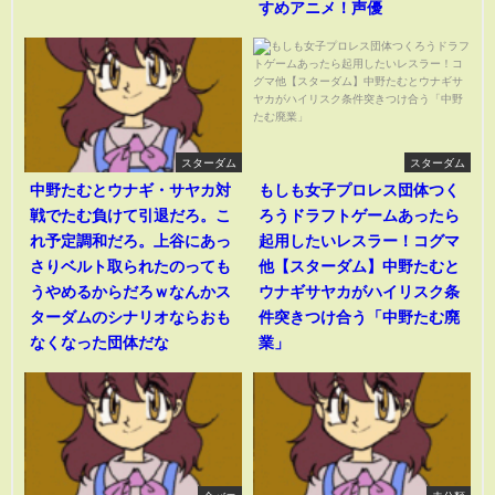
すめアニメ！声優
スターダム
スターダム
中野たむとウナギ・サヤカ対
もしも女子プロレス団体つく
戦でたむ負けて引退だろ。こ
ろうドラフトゲームあったら
れ予定調和だろ。上谷にあっ
起用したいレスラー！コグマ
さりベルト取られたのっても
他【スターダム】中野たむと
うやめるからだろｗなんかス
ウナギサヤカがハイリスク条
ターダムのシナリオならおも
件突きつけ合う「中野たむ廃
なくなった団体だな
業」