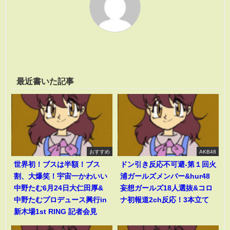
最近書いた記事
おすすめ
AKB48
世界初！ブスは半額！ブス
ドン引き反応不可避-第１回火
割、大爆笑！宇宙一かわいい
浦ガールズメンバー&hur48
中野たむ6月24日大仁田厚&
妄想ガールズ18人選抜&コロ
中野たむプロデュース興行in
ナ初報道2ch反応！3本立て
新木場1st RING 記者会見