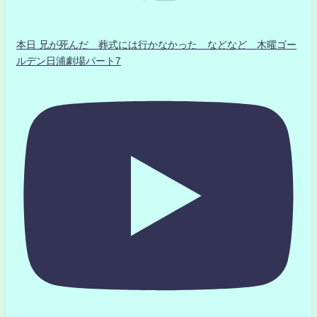
本日 兄が死んだ 葬式には行かなかった などなど 木曜ゴー
ルデン日浦劇場パート7