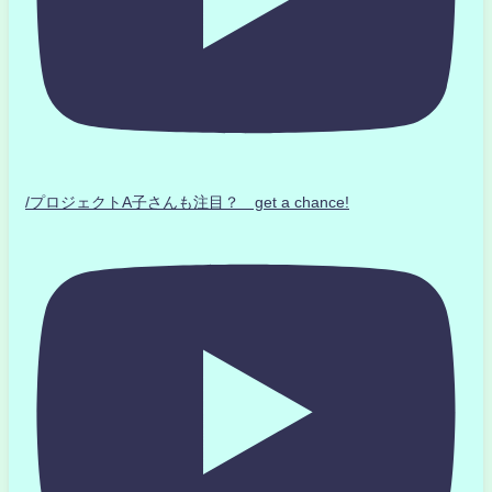
/プロジェクトA子さんも注目？ get a chance!