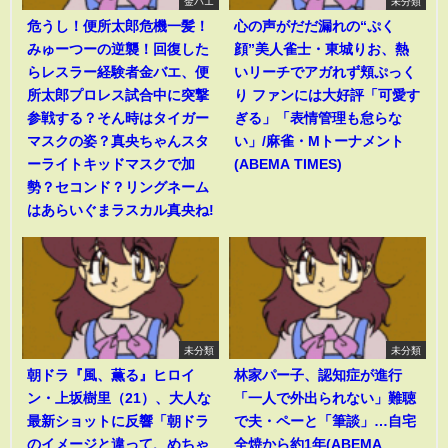
金バエ
未分類
危うし！便所太郎危機一髪！
心の声がだだ漏れの“ぷく
みゅーつーの逆襲！回復した
顔”美人雀士・東城りお、熱
らレスラー経験者金バエ、便
いリーチでアガれず頬ぷっく
所太郎プロレス試合中に突撃
り ファンには大好評「可愛す
参戦する？そん時はタイガー
ぎる」「表情管理も怠らな
マスクの姿？真央ちゃんスタ
い」/麻雀・Mトーナメント
ーライトキッドマスクで加
(ABEMA TIMES)
勢？セコンド？リングネーム
はあらいぐまラスカル真央ね!
未分類
未分類
朝ドラ『風、薫る』ヒロイ
林家パー子、認知症が進行
ン・上坂樹里（21）、大人な
「一人で外出られない」難聴
最新ショットに反響「朝ドラ
で夫・ペーと「筆談」…自宅
のイメージと違って、めちゃ
全焼から約1年(ABEMA