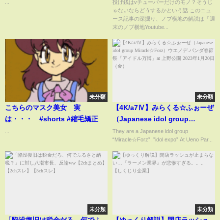
...
投げ銭はvチューバーだけのモノ？そうじ
ゃないならどうするかという話 このニュ
ース記事の深掘り、ノブ横地の解説は「週
末のノブ横地Youtube...
未分類
未分類
こちらのマスク美女 実
【4K/a7Ⅳ】みらくる☆ふぉーぜ
は・・・ #shorts #縮毛矯正
（Japanese idol group
Miracle☆Forz）ウエノデ.パンダ
...
They are a Japanese idol group
“Miracle☆Forz”. ”idol expo” At Ueno Par...
春節祭「アイドル万博」at 上野
公園 2023年1月20日（金）
未分類
未分類