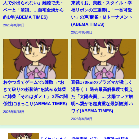
人で外出られない」難聴で夫・
東城りお、美貌・スタイル・幸
ペーと「筆談」…自宅全焼から
福リボンの三重奏に「一番可愛
約1年(ABEMA TIMES)
い」の声/麻雀・Mトーナメント
(ABEMA TIMES)
2026年8月8日
2026年8月8日
おやつ当てゲームで3連敗→“お
直径170kmのプラズマが激しく
きて破りの必勝法”を試みる妹柴
渦巻く！ 過去最高解像度で捉え
に姉柴「それはダメ！」 2匹の関
た「太陽表面」… 太陽フレア解
係性にほっこり(ABEMA TIMES)
明へ繋がる超貴重な最新観測 ハ
ワイ(ABEMA TIMES)
2026年8月8日
2026年8月8日