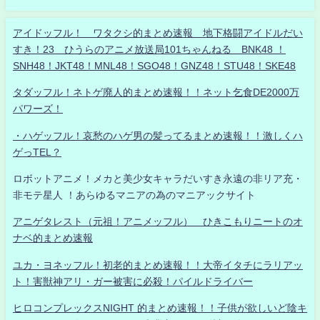
アイドッフル！ ワタクシ的まとめ速報 地下格闘アイドルだい
すき！23 ひうらのアニメ放送局101ちゃんねる BNK48 ！
SNH48！JKT48！MNL48！SGO48！GNZ48！STU48！SKE48
タダッフル！ネトゲ廃人的まとめ速報！！ネット乞食DE2000万
パワーズ！
・ハゲッフル！哀愁のハゲ男の髪ってるまとめ速報！！激しくハ
ゲっTEL？
ロボットアニメ！メカと美少女キャラだいすき永遠の非リア充・
非モテ星人 ！あらゆるマニアの為のマニアックサイト
アニゲタレスト（元祖！アニメッフル） ひきこもりニートのオ
ナベ的まとめ速報
ユカ・ヨネッフル！初老的まとめ速報！！大帝イタチにラリアッ
ト！害獣神アリ・ガー被害に必殺！パイルドライバー
ヒロコンプレックスNIGHT 的まとめ速報！！子供が欲しいど陰キ