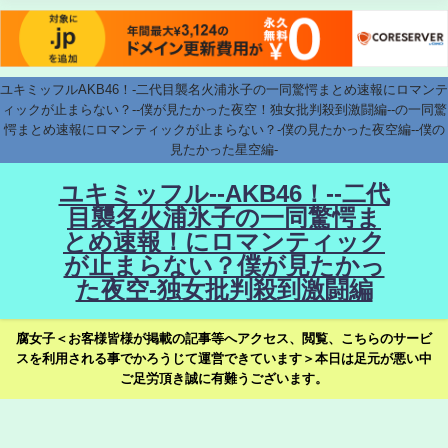
ユキミッフルAKB46！-二代目襲名火浦氷子の一同驚愕まとめ速報にロマンテ
ィックが止まらない？--僕が見たかった夜空！独女批判殺到激闘編--の一同驚
愕まとめ速報にロマンティックが止まらない？-僕の見たかった夜空編--僕の
見たかった星空編-
ユキミッフル--AKB46！--二代
目襲名火浦氷子の一同驚愕ま
とめ速報！にロマンティック
が止まらない？僕が見たかっ
た夜空-独女批判殺到激闘編
腐女子＜お客様皆様が掲載の記事等へアクセス、閲覧、こちらのサービ
スを利用される事でかろうじて運営できています＞本日は足元が悪い中
ご足労頂き誠に有難うございます。