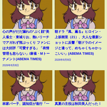
心の声がだだ漏れの“ぷく顔”美
朝ドラ『風、薫る』ヒロイン・
人雀士・東城りお、熱いリーチ
上坂樹里（21）、大人な最新シ
でアガれず頬ぷっくり ファンに
ョットに反響「朝ドラのイメー
は大好評「可愛すぎる」「表情
ジと違って、めちゃくちゃかっ
管理も怠らない」/麻雀・Mトー
こいい」(ABEMA TIMES)
ナメント(ABEMA TIMES)
2026年8月8日
2026年8月8日
林家パー子、認知症が進行「一
真夏の主役は秋田美人だった！