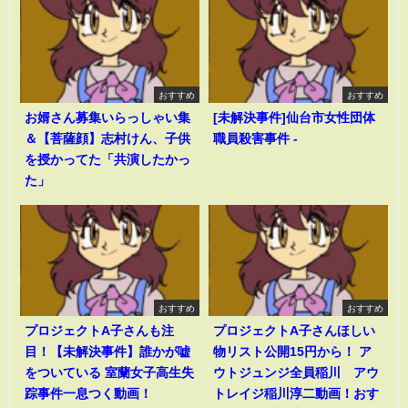
おすすめ
おすすめ
お婿さん募集いらっしゃい集
[未解決事件]仙台市女性団体
＆【菩薩顔】志村けん、子供
職員殺害事件 -
を授かってた「共演したかっ
た」
おすすめ
おすすめ
プロジェクトA子さんも注
プロジェクトA子さんほしい
目！【未解決事件】誰かが嘘
物リスト公開15円から！ ア
をついている 室蘭女子高生失
ウトジュンジ全員稲川 アウ
踪事件一息つく動画！
トレイジ稲川淳二動画！おす