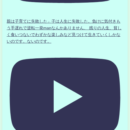
親は子育てに失敗した」子は人生に失敗した。負けに気付きも
う手遅れで逆転一発manなんかありません、 残りの人生、貧し
く食いつないでわずかな楽しみなど見つけて生きていくしかな
いのです。ないのです。