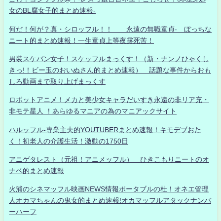
女のBL腐女子的まとめ速報-
何だ！何が？真・シロッフル！！ 永遠の無職童貞- ぼっちな
ニート的まとめ速報！一生童貞上等夜露死苦！
男装スケバン女子！スケッフルまっくす！（新・ナンノひゃくし
きっ!！ビー玉のおいぬさん的まとめ速報） 話題な事件からおも
しろ動画まで取り上げまっくす
ロボットアニメ！メカと美少女キャラだいすき永遠の非リア充・
非モテ星人 ！あらゆるマニアの為のマニアックサイト
ハルッフル-専業主夫的YOUTUBERまとめ速報！キモデブおた
く！初老人の介護生活！激動の1750日
アニゲタレスト（元祖！アニメッフル） ひきこもりニートのオ
ナベ的まとめ速報
火浦のシネマッフル映画NEWS情報ポータブルの杜！オネエ管理
人オカマちゃんの鬼女的まとめ速報!オカマッフルアタックナンバ
ーハーフ