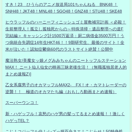
すき！23 ひうらのアニメ放送局101ちゃんねる BNK48 ！
SNH48！JKT48！MNL48！SGO48！GNZ48！STU48！SKE48
ヒウラッフルのハーニーフィニッシュゴミ屋敷補完計画 ＜必殺！
生前整理人！孤立し孤独死からの～特殊清掃・遺品整理への道F
完結編＞ キャッシング計1500万返済：厨二病借金3500万円！う
つ病統合失調症14年生HKT46！！9期研究生、最後のサイト！全
米が泣いた！認知症鬱病60代のラストサイト絶賛！公開中
魔法熟女/美魔女ッ娘メグみみちゃんのニートッフルステーション
MAX！ ニート仙人仙女の映画三昧老後生活！（無職孤独居老人的
まとめ速報Z)]
乙女系腐男子のオカマッフルMAX2- FX！オ・カマトレーダーの
逆襲！！ 極道のオカマたち編（おもしろ動画まとめ速報）
スーパーウンコ！
新・ハゲッフル！哀愁のハゲ男の髪ってるまとめ速報！！激しく
ハゲっTEL？
こじ！コジッフル@！-レズっ娘百合ネエ！こじらせ！50独身処