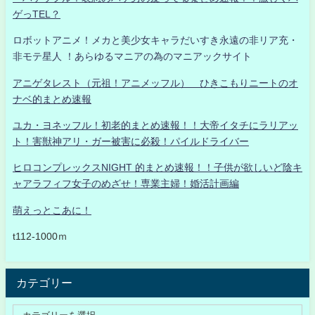
ゲっTEL？
ロボットアニメ！メカと美少女キャラだいすき永遠の非リア充・
非モテ星人 ！あらゆるマニアの為のマニアックサイト
アニゲタレスト（元祖！アニメッフル） ひきこもりニートのオ
ナベ的まとめ速報
ユカ・ヨネッフル！初老的まとめ速報！！大帝イタチにラリアッ
ト！害獣神アリ・ガー被害に必殺！パイルドライバー
ヒロコンプレックスNIGHT 的まとめ速報！！子供が欲しいど陰キ
ャアラフィフ女子のめざせ！専業主婦！婚活計画編
萌えっとこあに！
t112-1000ｍ
カテゴリー