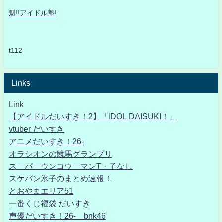
魁!!アイドル塾!
t112
Links
Link
【アイドルだいすき！2】「IDOL DAISUKI！」
vtuber だいすき
アニメだいすき！26-
オラシオンの競馬グランプリ
スーパーウンコウーマンT・子なし
スケバン氷子のまとめ速報！
とおやまエリア51
一番くじ福袋 だいすき
声優だいすき！26- bnk46