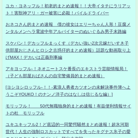
ユカ・ヨネッフル！初老的まとめ速報！！大帝イタチにラリアッ
ト！害獣神アリ・ガー被害に必殺！パイルドライバー
おネコさん的まとめ速報 僕の彼女はエリーちゃん人形！豆腐メ
ンタルメンヘラ電波中年アルバイターのぬいぐるみ男子末路編
スケバン！デカッフルまっくす（デカい強い2次元嫁だいすき子
供部屋おじさんヒロシ之古惑仔的まとめ速報）話題な動画取り上
げMAX！デカいは正義刑事編
アキヨッフル-！ネオニートスケ番長のエキストラ芸能情報局！
（子ども部屋おばさんの自宅警備員的まとめ速報）
[ヨシヨシロッフル-！！-素浪人勇者カツオンの未解決事件簿へよ
うこそYOUKO！のナンノ洋子のはなしは信じるな編）]
モリッフル！ 50代無職独身的まとめ速報！有益便利情報サイ
トの杜 モリッフル
ユキユキッフル2！ど底辺的一同驚愕騒然まとめ速報！超氷河期
世代！人生の強制ロスカットですべてを失ったキグナス氷子の愛