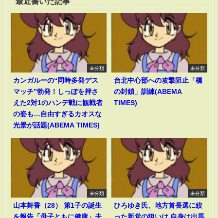
最近書いた記事
未分類
未分類
カンガルーの“同時多発デス
台北中心部への攻撃阻止「橋
マッチ”勃発！しっぽを押さ
の封鎖」訓練(ABEMA
えた2対1のハンデ戦に観戦者
TIMES)
の姿も…自由すぎるカオスな
光景が話題(ABEMA TIMES)
未分類
未分類
山本舞香（28） 第1子の誕生
ひろゆき氏、地方首長選に絞
を報告「母子ともに健康」夫
った新党の狙いは 自身は出馬