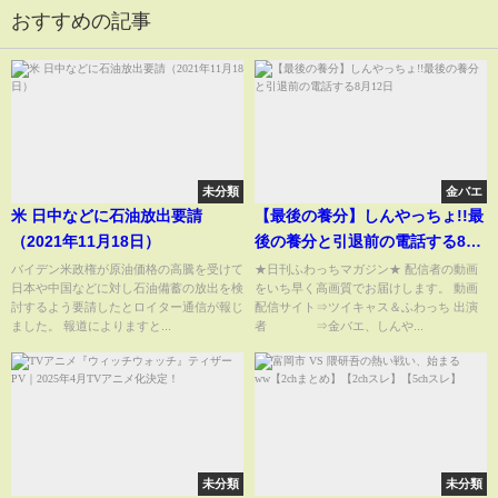
おすすめの記事
未分類
金バエ
米 日中などに石油放出要請
【最後の養分】しんやっちょ!!最
（2021年11月18日）
後の養分と引退前の電話する8月
12日
バイデン米政権が原油価格の高騰を受けて
★日刊ふわっちマガジン★ 配信者の動画
日本や中国などに対し石油備蓄の放出を検
をいち早く高画質でお届けします。 動画
討するよう要請したとロイター通信が報じ
配信サイト⇒ツイキャス＆ふわっち 出演
ました。 報道によりますと...
者 ⇒金バエ、しんや...
未分類
未分類