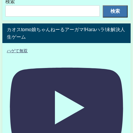
検索
検索
カオスtomo娘ちゃんねーるアーガマ!Haraハラ!未解決人
生ゲーム
ハゲて無双