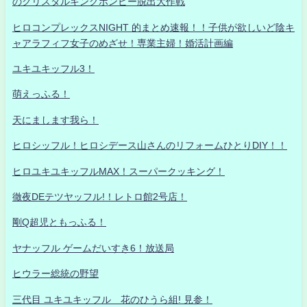
のクリスタルキングボンビー脱出大作戦
ヒロコンプレックスNIGHT 的まとめ速報！！子供が欲しいど陰キ
ャアラフィフ女子のめざせ！専業主婦！婚活計画編
ユキユキッフル3！
萌えっふる！
天にまします我ら！
ヒロシッフル！ヒロシデース山さんのリフォームひとりDIY！！
ヒロユキユキッフルMAX！スーパークッキング！
徹夜DEテツヤッフル!！レトロ館2号店！
剛Q超児ともっふる！
ヤナッフル ゲームだいすき6！放送局
ヒウラー総統の野望
三代目 ユキユキッフル 花のひうら組! 見参！