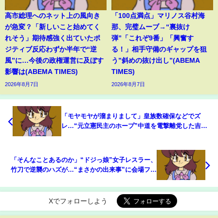
高市総理へのネット上の風向き
「100点満点」マリノス谷村海
が急変？「新しいこと始めてく
那、完璧ムーブ→“裏抜け
れそう」期待感強く出ていたポ
弾”「これぞ9番」「興奮す
ジティブ反応わずか半年で“逆
る！」相手守備のギャップを狙
風”に…今後の政権運営に及ぼす
う”斜めの抜け出し”(ABEMA
影響は(ABEMA TIMES)
TIMES)
2026年8月7日
2026年8月7日
「モヤモヤが溜まりまして」皇族数確保などでズ
レ…“元立憲民主のホープ”中道を電撃離党した吉田
晴美氏に直球質問「考えられない事態」党幹部から
の批判をどう受け止める？(ABEMA TIMES)
「そんなことあるのか」“ドジっ娘”女子レスラー、
竹刀で逆襲のハズが…“まさかの出来事”に会場フリ
ーズ(ABEMA TIMES)
Xでフォローしよう