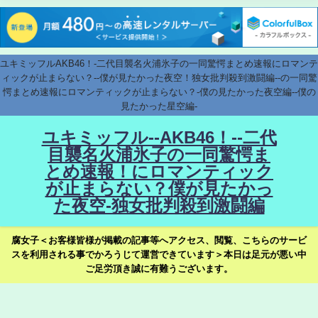
ユキミッフルAKB46！-二代目襲名火浦氷子の一同驚愕まとめ速報にロマンテ
ィックが止まらない？--僕が見たかった夜空！独女批判殺到激闘編--の一同驚
愕まとめ速報にロマンティックが止まらない？-僕の見たかった夜空編--僕の
見たかった星空編-
ユキミッフル--AKB46！--二代
目襲名火浦氷子の一同驚愕ま
とめ速報！にロマンティック
が止まらない？僕が見たかっ
た夜空-独女批判殺到激闘編
腐女子＜お客様皆様が掲載の記事等へアクセス、閲覧、こちらのサービ
スを利用される事でかろうじて運営できています＞本日は足元が悪い中
ご足労頂き誠に有難うございます。