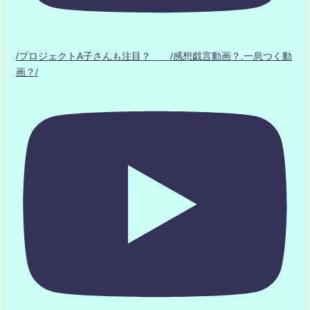
/プロジェクトA子さんも注目？ /感想戯言動画？.一息つく動
画？/