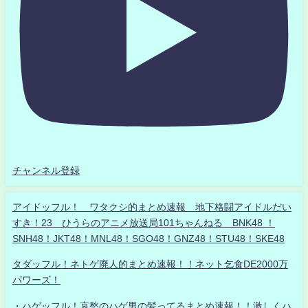
チャンネル登録
アイドッフル！ ワタクシ的まとめ速報 地下格闘アイドルだい
すき！23 ひうらのアニメ放送局101ちゃんねる BNK48 ！
SNH48！JKT48！MNL48！SGO48！GNZ48！STU48！SKE48
タダッフル！ネトゲ廃人的まとめ速報！！ネット乞食DE2000万
パワーズ！
・ハゲッフル！哀愁のハゲ男の髪ってるまとめ速報！！激しくハ