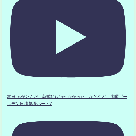
本日 兄が死んだ 葬式には行かなかった などなど 木曜ゴー
ルデン日浦劇場パート7