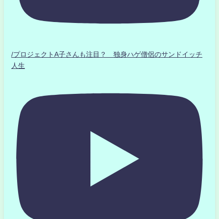
/プロジェクトA子さんも注目？ 独身ハゲ僧侶のサンドイッチ
人生