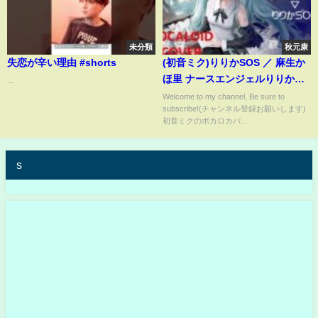
未分類
秋元康
失恋が辛い理由 #shorts
(初音ミク)りりかSOS ／ 麻生か
ほ里 ナースエンジェルりりか
...
SOS ED 1995 Ririka
Welcome to my channel, Be sure to
subscribe!(チャンネル登録お願いします)
SOS(VOCALOID cover)
初音ミクのボカロカバ...
s