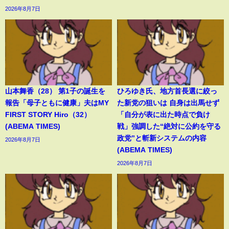
2026年8月7日
山本舞香（28） 第1子の誕生を
ひろゆき氏、地方首長選に絞っ
報告「母子ともに健康」夫はMY
た新党の狙いは 自身は出馬せず
FIRST STORY Hiro（32）
「自分が表に出た時点で負け
(ABEMA TIMES)
戦」強調した“絶対に公約を守る
政党”と斬新システムの内容
2026年8月7日
(ABEMA TIMES)
2026年8月7日