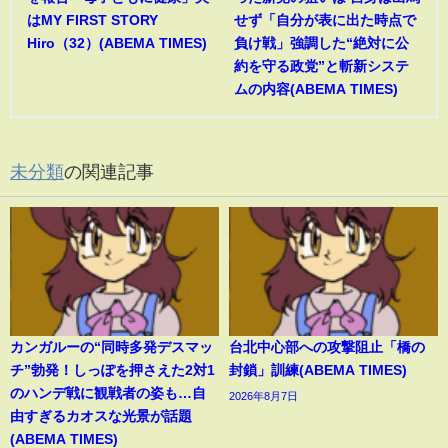
はMY FIRST STORY
せず「自分が表に出た時点で
Hiro（32）(ABEMA TIMES)
負け戦」強調した“絶対に公
約を守る政党”と斬新システ
ムの内容(ABEMA TIMES)
未分類
の関連記事
カンガルーの“同時多発デスマッ
台北中心部への攻撃阻止「橋の
チ”勃発！しっぽを押さえた2対1
封鎖」訓練(ABEMA TIMES)
のハンデ戦に観戦者の姿も…自
2026年8月7日
由すぎるカオスな光景が話題
(ABEMA TIMES)