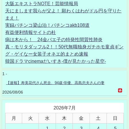
大阪エキストラNOTE！芸能情報局
天にまします我らが父よ！ 願わくはわがドル円を守りた
まえ！
実録パチンコ梁山泊！パチンコakb108道
有益便利情報サイトの杜
病は木から！ 24金バエ子の特発性間質性肺炎
真・モリタダッフル2！！50代無職独身ガチホモ童貞ギン
グ・ゲイなー女装子オネエ的まとめ速報
韓国ドラマcinemaだいすき-僕が見たかった星空-
1 -
【速報】寿美花代さん死去、94歳 俳優、高島忠夫さんの妻
2026/08/06
2026年7月
月
火
水
木
金
土
日
1
2
3
4
5