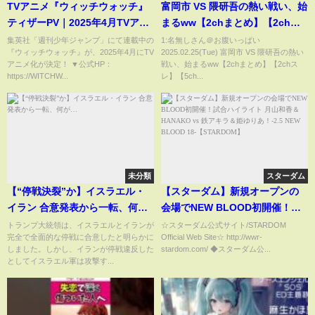
TVアニメ『ウィッチウォッチ』
富岡市 VS 隈研吾の熱い戦い、始
ティザーPV｜2025年4月TVアニ
まるww【2chまとめ】【2chス
メ化決定！
レ】【5chスレ】
集英社「週刊少年ジャンプ」にて連載中の
1:名無しさん＠お腹いっぱい
『ウィッチウォッチ』が、2025年4月にTV
2025.02.25(Tue) 富岡市 VS 隈研吾の熱い
アニメ化が決定！ ▼公式HP：
戦い、始まるww【2chまとめ】【2chス
https://WITCHW...
レ】【5ch...
未分類
スターダム
【“停戦決裂”か】イスラエル・
【スターダム】新規オープンの
イラン 合意発表から一転、何
会場でNEW BLOOD初開催！試
が…
合ハイライト 月山和香＆
トランプ大統領は、イスラエルとイランが
☆スターダム公式サイト/STARDOM
完全で全面的な停戦に合意したと明らかに
Official Web Site☆ http://wwr-
HANAKO vs 鉄アキラ＆姫ゆり
しました。しかし、イランが停戦違反した
stardom.com/ ◆スターダム公...
あ！-2.5 NEW BLOOD 18-
としてイスラエル軍は攻撃す...
【STARDOM】