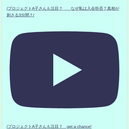
/プロジェクトA子さんも注目？ なぜ私は入会拒否？真相が
刺さる3分間？/
/プロジェクトA子さんも注目？ get a chance!