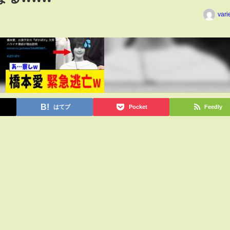
vari
はてブ
Pocket
Feedly