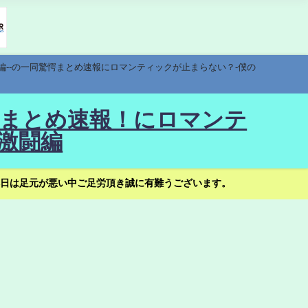
編--の一同驚愕まとめ速報にロマンティックが止まらない？-僕の
驚愕まとめ速報！にロマンテ
激闘編
日は足元が悪い中ご足労頂き誠に有難うございます。