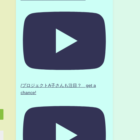
/プロジェクトA子さんも注目？ get a
chance!