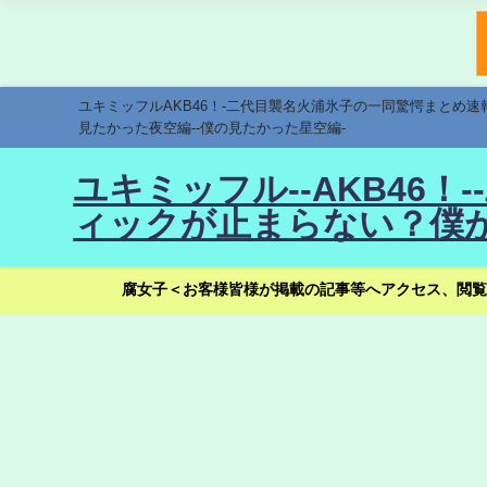
ユキミッフルAKB46！-二代目襲名火浦氷子の一同驚愕まとめ
見たかった夜空編--僕の見たかった星空編-
ユキミッフル--AKB46
ィックが止まらない？僕が
腐女子＜お客様皆様が掲載の記事等へアクセス、閲覧