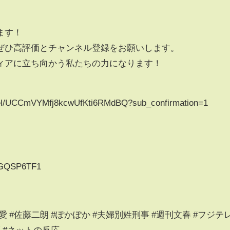
ます！
ぜひ高評価とチャンネル登録をお願いします。
ィアに立ち向かう私たちの力になります！
nel/UCCmVYMfj8kcwUfKti6RMdBQ?sub_confirmation=1
B0GQSP6TF1
 #佐藤二朗 #ぽかぽか #夫婦別姓刑事 #週刊文春 #フジテ
証 #ネットの反応