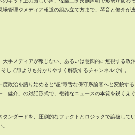
へのネット上の厳しい声、佐藤二朗氏側声明で形勢が変わ
現場管理やメディア報道の組み立て方まで、琴音と健介が
、大手メディアが報じない、あるいは意図的に無視する政
く、そして誰よりも分かりやすく解説するチャンネルです。
一度政治を語り始めると"超"毒舌な保守系論客へと変貌する
ー「健介」の対話形式で、複雑なニュースの本質を鋭くえ
スタンダードを、圧倒的なファクトとロジックで論破して
い。