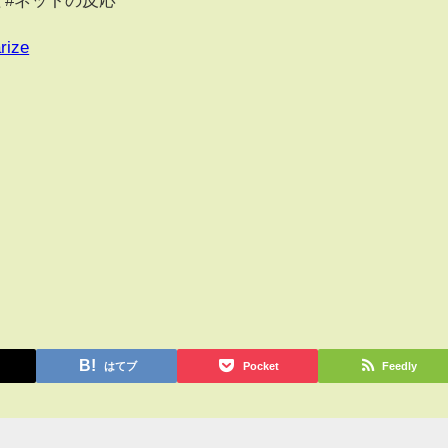
rize
はてブ
Pocket
Feedly