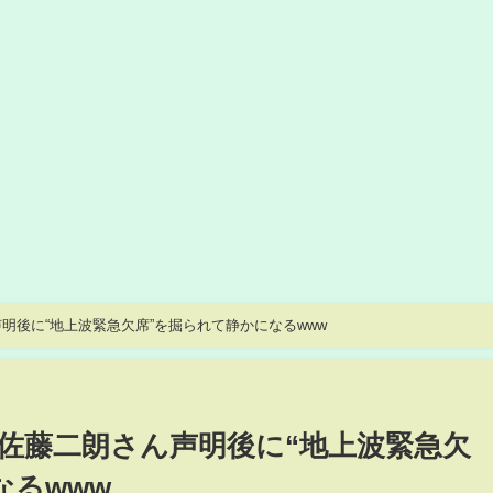
明後に“地上波緊急欠席”を掘られて静かになるwww
佐藤二朗さん声明後に“地上波緊急欠
なるwww