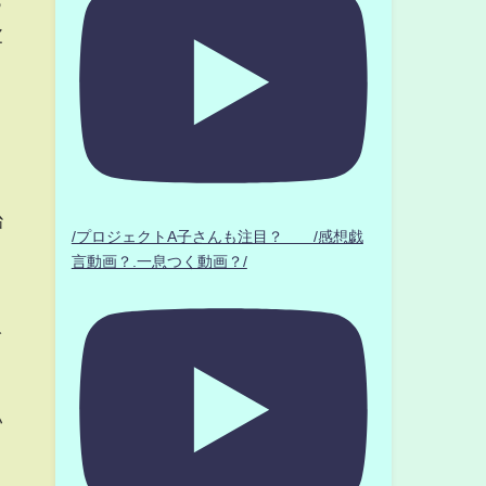
っ
皮
治
/プロジェクトA子さんも注目？ /感想戯
言動画？.一息つく動画？/
ぐ
い