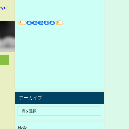
ety111
アーカイブ
検索