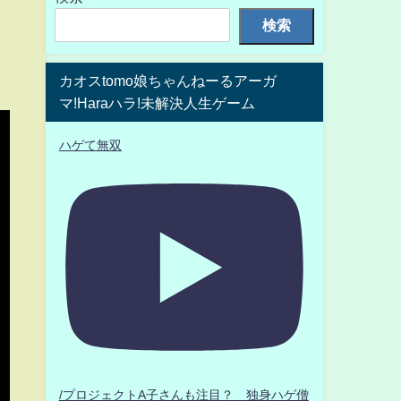
検索
カオスtomo娘ちゃんねーるアーガ
マ!Haraハラ!未解決人生ゲーム
ハゲて無双
/プロジェクトA子さんも注目？ 独身ハゲ僧