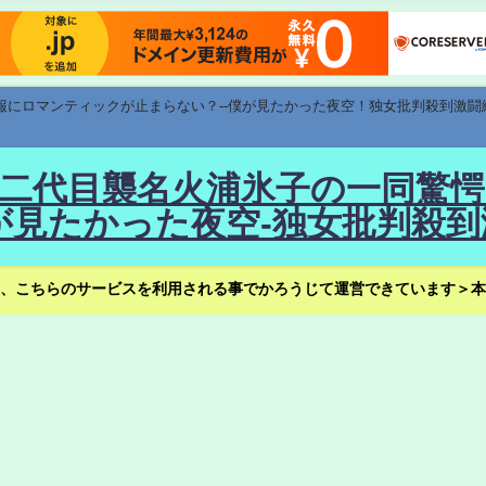
速報にロマンティックが止まらない？--僕が見たかった夜空！独女批判殺到激闘
！--二代目襲名火浦氷子の一同
見たかった夜空-独女批判殺到
、こちらのサービスを利用される事でかろうじて運営できています＞本