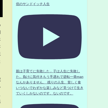
侶のサンドイッチ人生
め
側
体
本
視
た
親は子育てに失敗した」子は人生に失敗し
た。負けに気付きもう手遅れで逆転一発man
配
なんかありません、 残りの人生、貧しく食
い
いつないでわずかな楽しみなど見つけて生き
ていくしかないのです。ないのです。
え
転