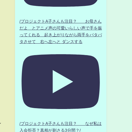
/プロジェクトA子さんも注目？ お母さん
だよ とアニメ声の可愛いらしい声で手を振
ってくれる 起き上がりながら両手をパタパ
タさせて 右へ左へと ダンスする
レ
/プロジェクトA子さんも注目？ なぜ私は
入会拒否？真相が刺さる3分間？/