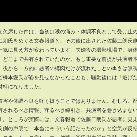
ょ欠席した件は、当初は喉の痛み・体調不良として受け止
二朗氏をめぐる文春報道と、その後に出された佐藤二朗氏
一気に見え方が変わっています。夫婦役の撮影現場で、身
、どこまで共有されていたのか。もし重要な前提が共演者
、後から一方的に悪者の構図だけが流れたことの重さは無
で橋本愛氏が姿を見せなかったことも、騒動後には「逃げ
材料になりました。
被害や体調不良を軽く扱うことではありません。むしろ、
有されるべき情報、守るべき線引き、共演者を巻き込まな
す。ところが実際には、文春報道で佐藤二朗氏が悪者に見
氏側の声明で「本当にそういう話だったのか」と空気が反