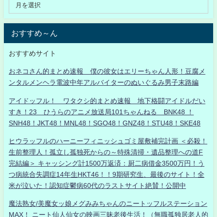
おすすめ～ん
おすすめサイト
おネコさん的まとめ速報 僕の彼女はエリーちゃん人形！豆腐メ
ンタルメンヘラ電波中年アルバイターのぬいぐるみ男子末路編
アイドッフル！ ワタクシ的まとめ速報 地下格闘アイドルだい
すき！23 ひうらのアニメ放送局101ちゃんねる BNK48 ！
SNH48！JKT48！MNL48！SGO48！GNZ48！STU48！SKE48
ヒウラッフルのハーニーフィニッシュゴミ屋敷補完計画 ＜必殺！
生前整理人！孤立し孤独死からの～特殊清掃・遺品整理への道F
完結編＞ キャッシング計1500万返済：厨二病借金3500万円！う
つ病統合失調症14年生HKT46！！9期研究生、最後のサイト！全
米が泣いた！認知症鬱病60代のラストサイト絶賛！公開中
魔法熟女/美魔女ッ娘メグみみちゃんのニートッフルステーション
MAX！ ニート仙人仙女の映画三昧老後生活！（無職孤独居老人的