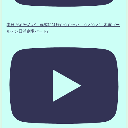
本日 兄が死んだ 葬式には行かなかった などなど 木曜ゴー
ルデン日浦劇場パート7