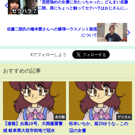
「思想強めの女優に当たっちゃった」どんまい佐藤
二朗。肩にちょっと触ってセクハラはおじさんに厳
しすぎる。イケメン俳優とはハグしてるから逆セク
ハラなのでは？橋本愛の思想がヤバいことを察して
いた佐藤二朗
佐藤二朗氏の橋本愛さんへの爆弾ハラスメント疑惑
について
Xでフォローしよう
おすすめの記事
未分類
デジタル
【速報】台風10号、大雨厳重警
松本いちか、姫川ゆうな←この
戒 岐阜県大垣市街地で冠水
辺の女優