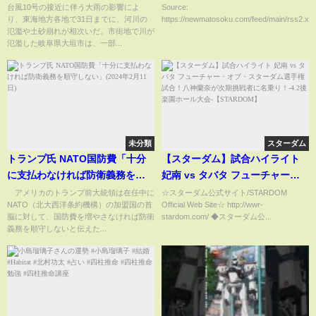
台風10号の接近に伴う大雨の影響によ
Source:
り、東海地方各地で31日までに、河川の
https://newmatosoku.com/feed/main/rss2.xml.
氾濫や土砂崩れが相次いだ。市街地で川が
氾濫した岐阜県大垣市は、一部...
未分類
スターダム
トランプ氏 NATO国防費「十分
【スターダム】試合ハイライト
に支払わなければ防衛義務を順
妃南 vs タバタ フューチャー・
守しない」(2024年2月11日)
オブ・スターダム選手権試合！
アメリカのトランプ前大統領は在任中に
☆スターダム公式サイト/STARDOM
NATO（北大西洋条約機構）の加盟国の首
Official Web Site☆ http://wwr-
八神蘭奈が次期挑戦者に名乗
脳に対して、国防費を増やさなければ防衛
stardom.com/ ◆スターダム公...
り！-4.2後楽園ホール大会-
義務を順守しないと伝えた...
【STARDOM】