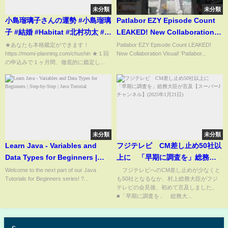
未分類
未分類
小島瑠璃子さんの運勢 #小島瑠璃
Patlabor EZY Episode Count
子 #結婚 #Habitat #北村功太 #占
LEAKED! New Collaboration
い #四柱推命 #四柱推命勉強 #四
Visual!
★あなたも本格鑑定ができます！
Patlabor EZY Episode Count LEAKED!
https://momi-planning.com/chushin ★１回
New Collaboration Visual! 'Patlabor...
柱推命講座
の申込みで１ヶ月間、徹底的に鑑定し...
未分類
未分類
Learn Java - Variables and
フジテレビ CM差し止め50社以
Data Types for Beginners |
上に 「早期に調査を」総務大
Step-by-Step | Java Tutorial
臣が言及【スーパーJチャンネ
Welcome to the next part of our Java
フジテレビへのCM差し止めが少なくと
Tutorials for Beginners series! ?...
も50社となるなか、村上総務大臣がフジ
ル】(2025年1月21日)
テレビの会見後、初めて言及しました。
■「早期に調査を」 総務大...
s