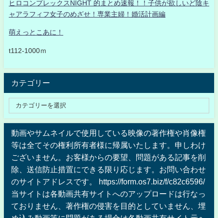
ヒロコンプレックスNIGHT 的まとめ速報！！子供が欲しいど陰キ
ャアラフィフ女子のめざせ！専業主婦！婚活計画編
萌えっとこあに！
t112-1000ｍ
カテゴリー
動画やサムネイルで使用している映像の著作権や肖像権
等は全てその権利所有者様に帰属いたします。申しわけ
ございません。お客様からの要望、問題がある記事を削
除、送信防止措置にできる限り応じます。お問い合わせ
のサイトアドレスです。 https://form.os7.biz/f/c82c6596/
当サイトは各動画共有サイトへのアップロードは行なっ
ておりません、著作権の侵害を目的としていません、埋
め込み動画等に問題がある場合は各動画共有サイト元へ