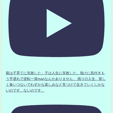
親は子育てに失敗した」子は人生に失敗した。負けに気付きも
う手遅れで逆転一発manなんかありません、 残りの人生、貧し
く食いつないでわずかな楽しみなど見つけて生きていくしかな
いのです。ないのです。