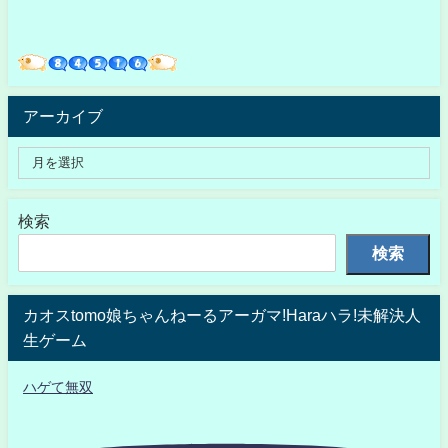
アーカイブ
検索
検索
カオスtomo娘ちゃんねーるアーガマ!Haraハラ!未解決人
生ゲーム
ハゲて無双