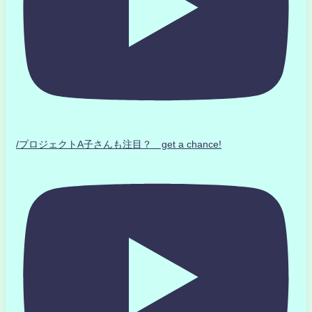
/プロジェクトA子さんも注目？ get a chance!