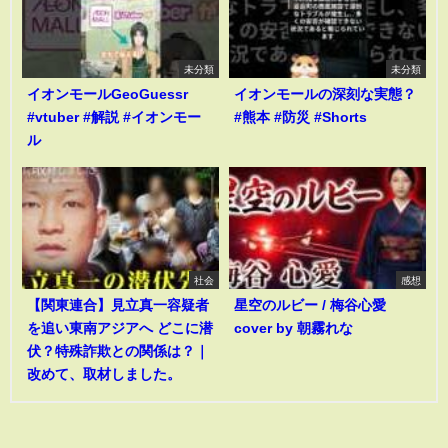
未分類
未分類
イオンモールGeoGuessr
イオンモールの深刻な実態？
#vtuber #解説 #イオンモー
#熊本 #防災 #Shorts
ル
社会
感想
【関東連合】見立真一容疑者
星空のルビー / 梅谷心愛
を追い東南アジアへ どこに潜
cover by 朝霧れな
伏？特殊詐欺との関係は？｜
改めて、取材しました。