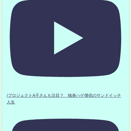
/プロジェクトA子さんも注目？ 独身ハゲ僧侶のサンドイッチ
人生