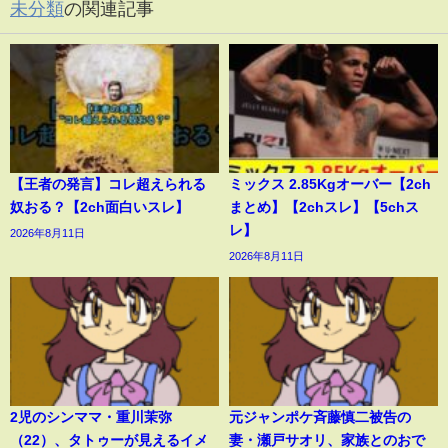
未分類
の関連記事
【王者の発言】コレ超えられる
ミックス 2.85Kgオーバー【2ch
奴おる？【2ch面白いスレ】
まとめ】【2chスレ】【5chス
レ】
2026年8月11日
2026年8月11日
2児のシンママ・重川茉弥
元ジャンポケ斉藤慎二被告の
（22）、タトゥーが見えるイメ
妻・瀬戸サオリ、家族とのおで