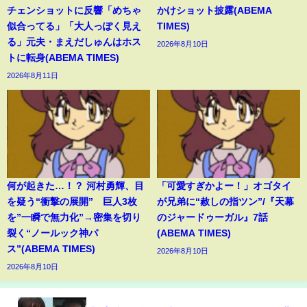
チェンショットに反響「めちゃ
かけショット披露(ABEMA
似合ってる」「大人っぽく見え
TIMES)
る」元夫・まえだしゅんはホス
2026年8月10日
トに転身(ABEMA TIMES)
2026年8月11日
何が起きた…！？ 河村勇輝、目
「可愛すぎかよー！」オゴタイ
を疑う“衝撃の展開” 巨人3枚
が兄弟に“赦しの指ツン”/『天幕
を”一瞬で無力化”→密集を切り
のジャードゥーガル』7話
裂く“ノールック神パ
(ABEMA TIMES)
ス”(ABEMA TIMES)
2026年8月10日
2026年8月10日