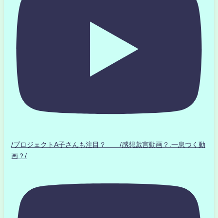
/プロジェクトA子さんも注目？ /感想戯言動画？.一息つく動
画？/