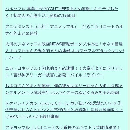
ハルッフル-専業主夫的YOUTUBERまとめ速報！キモデブおた
く！初老人の介護生活！激動の1750日
アニゲタレスト（元祖！アニメッフル） ひきこもりニートのオ
ナベ的まとめ速報
火浦のシネマッフル映画NEWS情報ポータブルの杜！オネエ管理
人オカマちゃんの鬼女的まとめ速報!オカマッフルアタックナンバ
ーハーフ
ユカ・ヨネッフル！初老的まとめ速報！！大帝イタチにラリアッ
ト！害獣神アリ・ガー被害に必殺！パイルドライバー
おネコさん的まとめ速報 僕の彼女はエリーちゃん人形！豆腐メ
ンタルメンヘラ電波中年アルバイターのぬいぐるみ男子末路編
スケバン！デカッフルまっくす（デカい強い2次元嫁だいすき子
供部屋おじさんヒロシ之古惑仔的まとめ速報）話題な動画取り上
げMAX！デカいは正義刑事編
アキヨッフル-！ネオニートスケ番長のエキストラ芸能情報局！