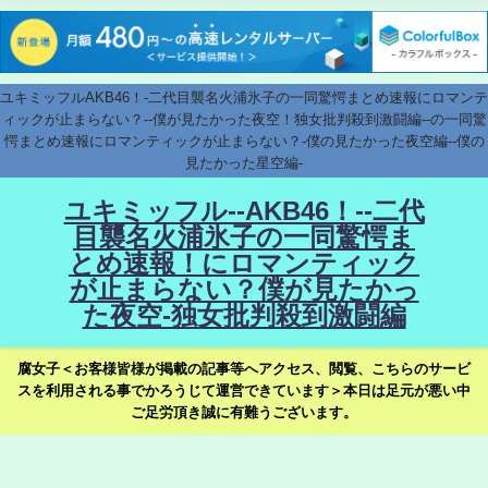
ユキミッフルAKB46！-二代目襲名火浦氷子の一同驚愕まとめ速報にロマンテ
ィックが止まらない？--僕が見たかった夜空！独女批判殺到激闘編--の一同驚
愕まとめ速報にロマンティックが止まらない？-僕の見たかった夜空編--僕の
見たかった星空編-
ユキミッフル--AKB46！--二代
目襲名火浦氷子の一同驚愕ま
とめ速報！にロマンティック
が止まらない？僕が見たかっ
た夜空-独女批判殺到激闘編
腐女子＜お客様皆様が掲載の記事等へアクセス、閲覧、こちらのサービ
スを利用される事でかろうじて運営できています＞本日は足元が悪い中
ご足労頂き誠に有難うございます。