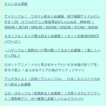
チャンネル登録
アイドッフル！ ワタクシ的まとめ速報 地下格闘アイドルだい
すき！23 ひうらのアニメ放送局101ちゃんねる BNK48 ！
SNH48！JKT48！MNL48！SGO48！GNZ48！STU48！SKE48
タダッフル！ネトゲ廃人的まとめ速報！！ネット乞食DE2000万
パワーズ！
・ハゲッフル！哀愁のハゲ男の髪ってるまとめ速報！！激しくハ
ゲっTEL？
ロボットアニメ！メカと美少女キャラだいすき永遠の非リア充・
非モテ星人 ！あらゆるマニアの為のマニアックサイト
アニゲタレスト（元祖！アニメッフル） ひきこもりニートのオ
ナベ的まとめ速報
ユカ・ヨネッフル！初老的まとめ速報！！大帝イタチにラリアッ
ト！害獣神アリ・ガー被害に必殺！パイルドライバー