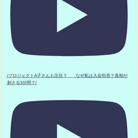
/プロジェクトA子さんも注目？ なぜ私は入会拒否？真相が
刺さる3分間？/