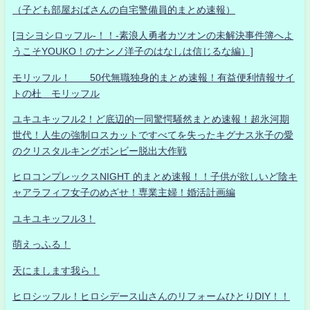
（子ども部屋おばさんの自宅警備員的まとめ速報）
[ヨシヨシロッフル-！！-素浪人勇者カツオンの未解決事件簿へよ
うこそYOUKO！のナンノ洋子のはなしは信じるな編）]
モリッフル！ 50代無職独身的まとめ速報！有益便利情報サイ
トの杜 モリッフル
ユキユキッフル2！ど底辺的一同驚愕騒然まとめ速報！超氷河期
世代！人生の強制ロスカットですべてを失ったキグナス氷子の愛
のクリスタルキングボンビー脱出大作戦
ヒロコンプレックスNIGHT 的まとめ速報！！子供が欲しいど陰キ
ャアラフィフ女子のめざせ！専業主婦！婚活計画編
ユキユキッフル3！
萌えっふる！
天にまします我ら！
ヒロシッフル！ヒロシデース山さんのリフォームひとりDIY！！