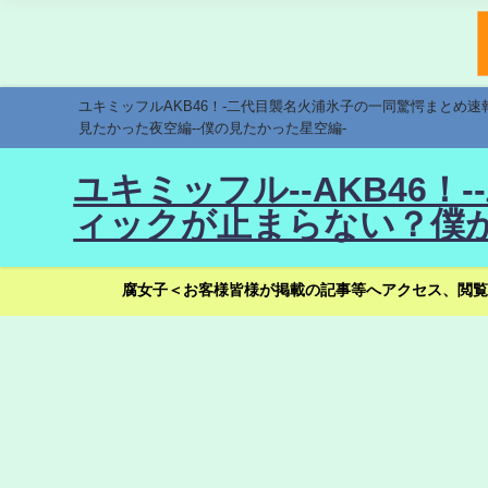
ユキミッフルAKB46！-二代目襲名火浦氷子の一同驚愕まとめ
見たかった夜空編--僕の見たかった星空編-
ユキミッフル--AKB46
ィックが止まらない？僕が
腐女子＜お客様皆様が掲載の記事等へアクセス、閲覧