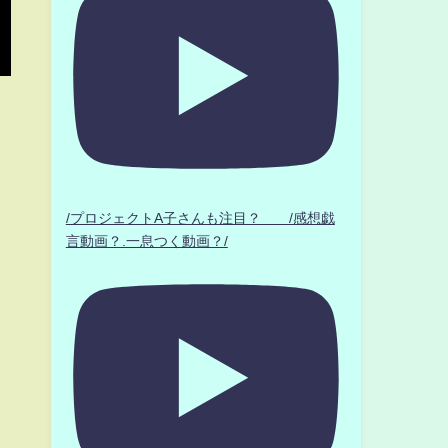
/プロジェクトA子さんも注目？ /感想戯
言動画？.一息つく動画？/