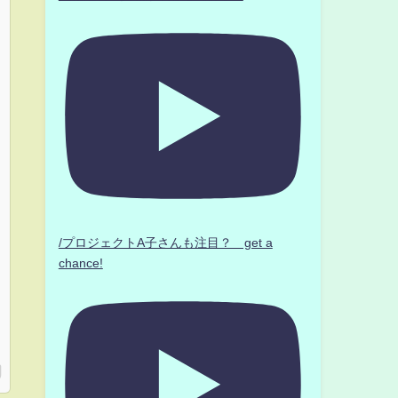
/プロジェクトA子さんも注目？ get a
chance!