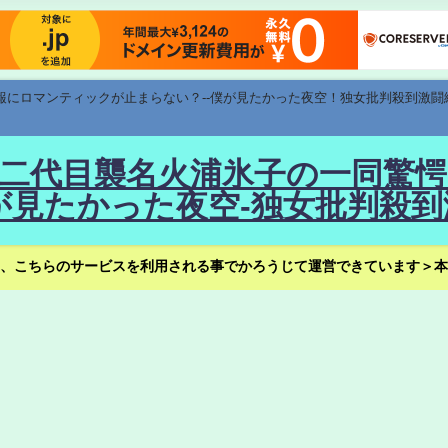
速報にロマンティックが止まらない？--僕が見たかった夜空！独女批判殺到激闘
！--二代目襲名火浦氷子の一同
見たかった夜空-独女批判殺到
、こちらのサービスを利用される事でかろうじて運営できています＞本