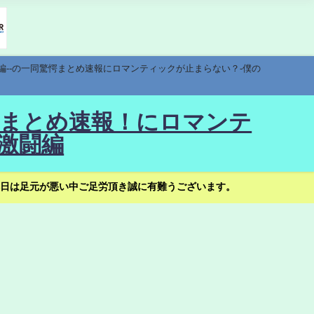
編--の一同驚愕まとめ速報にロマンティックが止まらない？-僕の
驚愕まとめ速報！にロマンテ
激闘編
日は足元が悪い中ご足労頂き誠に有難うございます。