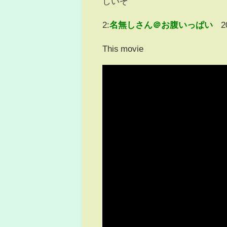
しいぞ
2:
名無しさん＠お腹いっぱい
2
This movie