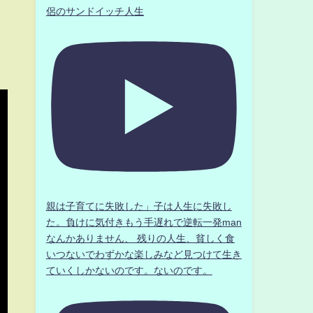
侶のサンドイッチ人生
親は子育てに失敗した」子は人生に失敗し
た。負けに気付きもう手遅れで逆転一発man
なんかありません、 残りの人生、貧しく食
いつないでわずかな楽しみなど見つけて生き
ていくしかないのです。ないのです。