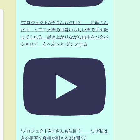
/プロジェクトA子さんも注目？ お母さん
だよ とアニメ声の可愛いらしい声で手を振
ってくれる 起き上がりながら両手をパタパ
タさせて 右へ左へと ダンスする
/プロジェクトA子さんも注目？ なぜ私は
入会拒否？真相が刺さる3分間？/