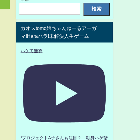
検索
カオスtomo娘ちゃんねーるアーガ
マ!Haraハラ!未解決人生ゲーム
ハゲて無双
/プロジェクトA子さんも注目？ 独身ハゲ僧