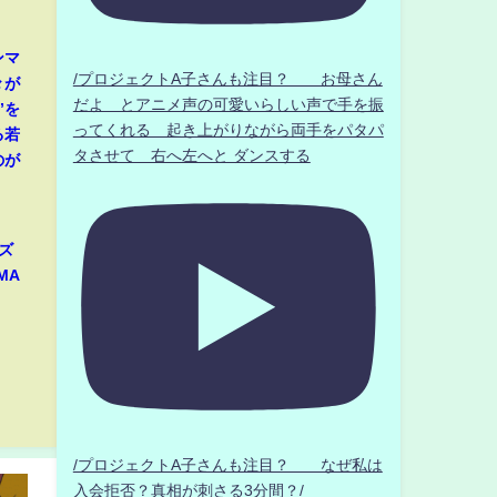
ンマ
/プロジェクトA子さんも注目？ お母さん
々が
だよ とアニメ声の可愛いらしい声で手を振
”を
ってくれる 起き上がりながら両手をパタパ
る若
タさせて 右へ左へと ダンスする
のが
ズ
MA
/プロジェクトA子さんも注目？ なぜ私は
入会拒否？真相が刺さる3分間？/