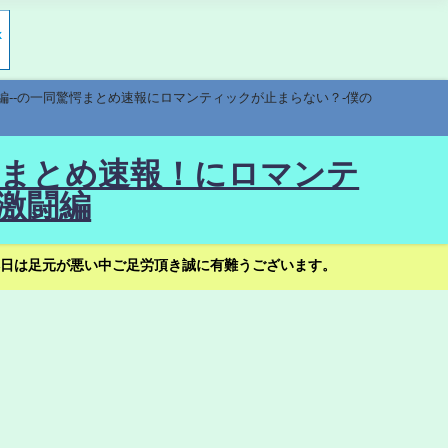
編--の一同驚愕まとめ速報にロマンティックが止まらない？-僕の
驚愕まとめ速報！にロマンテ
激闘編
日は足元が悪い中ご足労頂き誠に有難うございます。