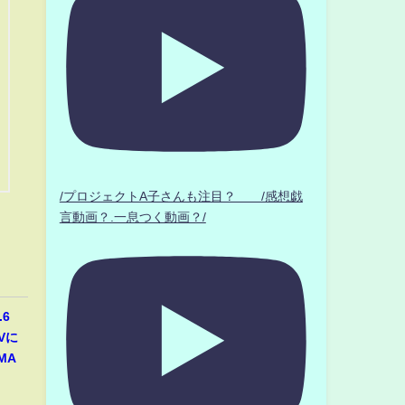
/プロジェクトA子さんも注目？ /感想戯
言動画？.一息つく動画？/
6
Vに
MA