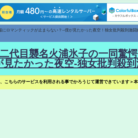
速報にロマンティックが止まらない？--僕が見たかった夜空！独女批判殺到激闘
！--二代目襲名火浦氷子の一同
見たかった夜空-独女批判殺到
、こちらのサービスを利用される事でかろうじて運営できています＞本