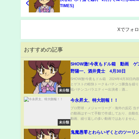
TIMES)
Xでフォ
おすすめの記事
SHОW激!今夜もドル箱 動画 ゲ
野陽一、酒井貴士 4月30日
SHОW激!今夜もドル箱 2024年4月30日内
とゲストの軽快トーク＆パチンコ勝負を繰り
祖パチンコバラエティー出演者：酒...
未分類
今永昇太、特大朗報！！
プロ野球・メジャーリーグ・海外の反応 当
の動画はすべて手動で作成しており、自動生
動画、繰り返しの多い動画ではありません。 .
未分類
鬼魔愚零とわらいぞくとのツーリ