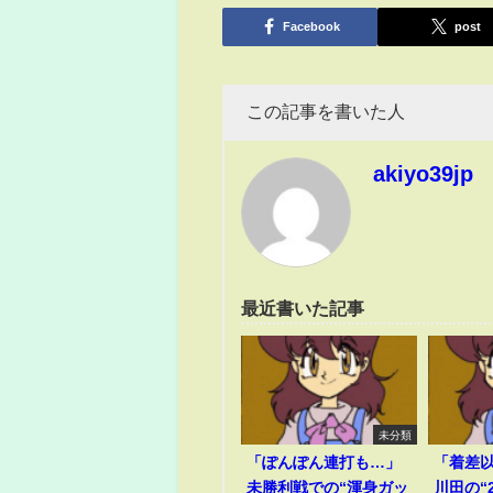
有
Facebook
post
この記事を書いた人
akiyo39jp
最近書いた記事
未分類
「ぽんぽん連打も…」
「着差
未勝利戦での“渾身ガッ
川田の“