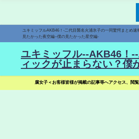
ユキミッフルAKB46！-二代目襲名火浦氷子の一同驚愕まとめ
見たかった夜空編--僕の見たかった星空編-
ユキミッフル--AKB46
ィックが止まらない？僕が
腐女子＜お客様皆様が掲載の記事等へアクセス、閲覧