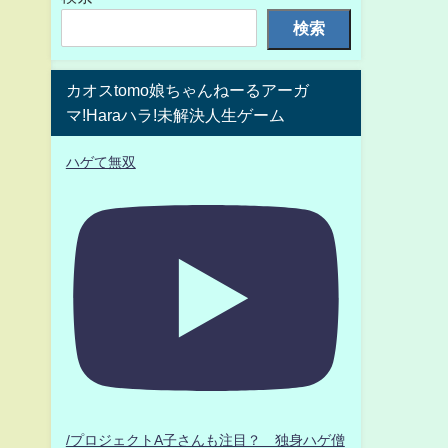
検索
カオスtomo娘ちゃんねーるアーガ
マ!Haraハラ!未解決人生ゲーム
ハゲて無双
/プロジェクトA子さんも注目？ 独身ハゲ僧