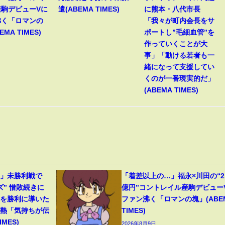
産駒デビューVに
遣(ABEMA TIMES)
に熊本・八代市長
沸く「ロマンの
「我々が町内会長をサ
EMA TIMES)
ポートし”毛細血管”を
作っていくことが大
事」「動ける若者も一
緒になって支援してい
くのが一番現実的だ」
(ABEMA TIMES)
…」未勝利戦で
「着差以上の…」福永×川田の“2.
ズ” 惜敗続きに
億円”コントレイル産駒デビュー
馬を勝利に導いた
ファン沸く「ロマンの塊」(ABE
胸熱「気持ちが伝
TIMES)
MES)
2026年8月9日