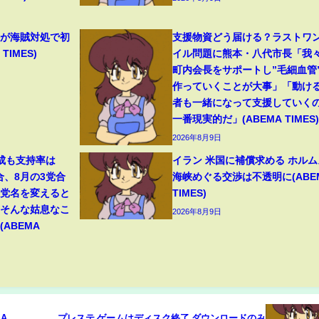
機が海賊対処で初
支援物資どう届ける？ラストワ
TIMES)
イル問題に熊本・八代市長「我
町内会長をサポートし”毛細血管
作っていくことが大事」「動け
者も一緒になって支援していく
一番現実的だ」(ABEMA TIMES)
2026年8月9日
成も支持率は
イラン 米国に補償求める ホルム
合、8月の3党合
海峡めぐる交渉は不透明に(ABE
「党名を変えると
TIMES)
。そんな姑息なこ
2026年8月9日
ABEMA
MA
プレステ ゲームはディスク終了 ダウンロードのみ