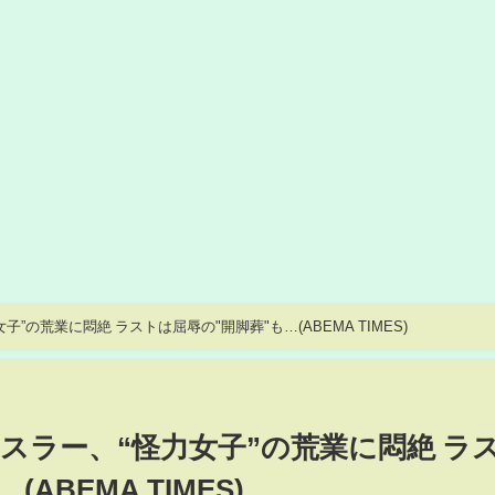
の荒業に悶絶 ラストは屈辱の"開脚葬"も…(ABEMA TIMES)
スラー、“怪力女子”の荒業に悶絶 ラ
ABEMA TIMES)