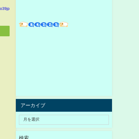
yo39jp
アーカイブ
検索