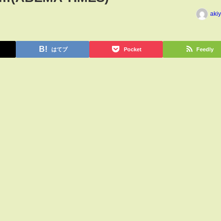
aki
はてブ
Pocket
Feedly