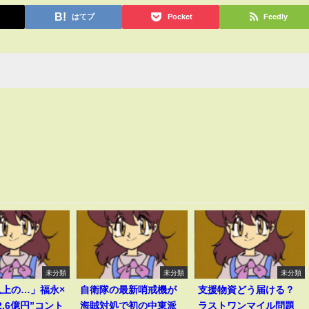
はてブ
Pocket
Feedly
未分類
未分類
未分類
以上の…」福永×
自衛隊の最新哨戒機が
支援物資どう届ける？
2.6億円”コント
海賊対処で初の中東派
ラストワンマイル問題