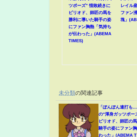
ツポーズ” 惜敗続きに
レイル
ピリオド、師匠の馬を
ファン
勝利に導いた騎手の姿
塊」(AB
にファン胸熱「気持ち
が伝わった」(ABEMA
TIMES)
未分類
の関連記事
「ぽんぽん連打も
の“渾身ガッツポー
ピリオド、師匠の
騎手の姿にファン
わった」(ABEMA TI