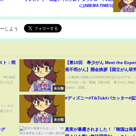
に(ABEMA TIMES)
ローしよう
スト：岡
【第10回 希少がん Meet the Expe
発不明がん】開会挨拶【国立がん研
ター希少がんセンター】
容：MC純烈
この動画の情報は2018年5月時点のものです。 2
広げる元
10月13日（金）開催 【第10回 希少がん Meet t
Expert：原発...
未分類
#ディズニー#TikTok#バカッター#
チャンネル
...
成された
..
未分類
ング
真実が暴露されました！「韓国は発