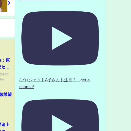
rt：原
究セン
017年
he
/プロジェクトA子さんも注目？ get a
chance!
拡散希望
展途上