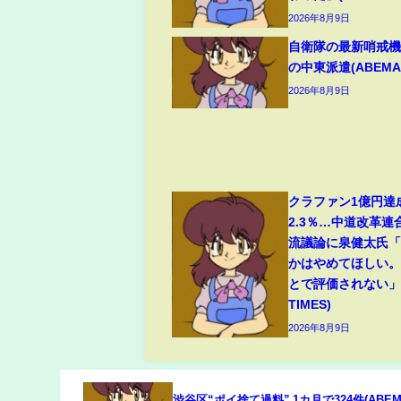
2026年8月9日
自衛隊の最新哨戒
の中東派遣(ABEMA 
2026年8月9日
クラファン1億円達
2.3％…中道改革連
流議論に泉健太氏
かはやめてほしい
とで評価されない」(
TIMES)
2026年8月9日
渋谷区“ポイ捨て過料” 1カ月で324件(ABE