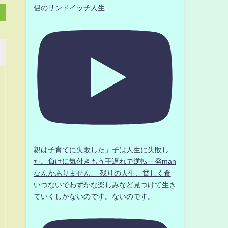
侶のサンドイッチ人生
親は子育てに失敗した」子は人生に失敗し
た。負けに気付きもう手遅れで逆転一発man
なんかありません、 残りの人生、貧しく食
いつないでわずかな楽しみなど見つけて生き
ていくしかないのです。ないのです。