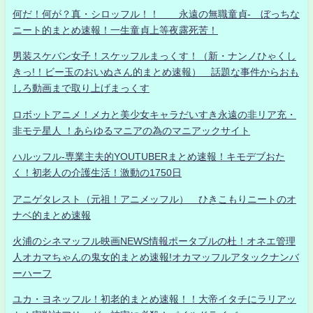
何だ！何が？真・シロッフル！！ 永遠の無職童貞- ぼっちな
ニート的まとめ速報！一生童貞上等夜露死苦！
男装スケバン女子！スケッフルまっくす！（新・ナンノひゃくし
きっ!！ビー玉のおいぬさん的まとめ速報） 話題な事件からおも
しろ動画まで取り上げまっくす
ロボットアニメ！メカと美少女キャラだいすき永遠の非リア充・
非モテ星人 ！あらゆるマニアの為のマニアックサイト
ハルッフル-専業主夫的YOUTUBERまとめ速報！キモデブおた
く！初老人の介護生活！激動の1750日
アニゲタレスト（元祖！アニメッフル） ひきこもりニートのオ
ナベ的まとめ速報
火浦のシネマッフル映画NEWS情報ポータブルの杜！オネエ管理
人オカマちゃんの鬼女的まとめ速報!オカマッフルアタックナンバ
ーハーフ
ユカ・ヨネッフル！初老的まとめ速報！！大帝イタチにラリアッ