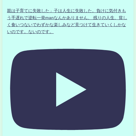
親は子育てに失敗した」子は人生に失敗した。負けに気付きも
う手遅れで逆転一発manなんかありません、 残りの人生、貧し
く食いつないでわずかな楽しみなど見つけて生きていくしかな
いのです。ないのです。