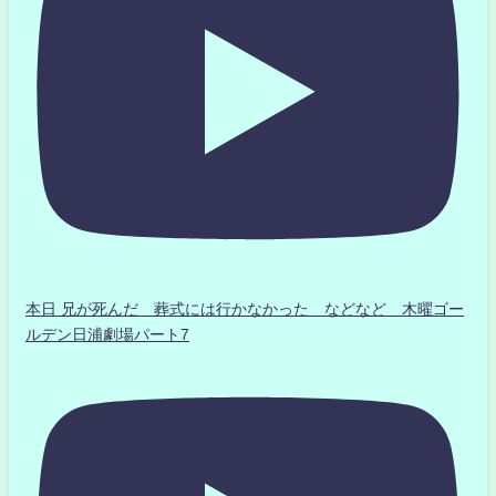
本日 兄が死んだ 葬式には行かなかった などなど 木曜ゴー
ルデン日浦劇場パート7