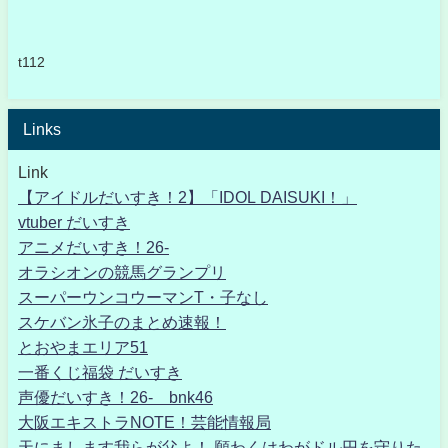
t112
Links
Link
【アイドルだいすき！2】「IDOL DAISUKI！」
vtuber だいすき
アニメだいすき！26-
オラシオンの競馬グランプリ
スーパーウンコウーマンT・子なし
スケバン氷子のまとめ速報！
とおやまエリア51
一番くじ福袋 だいすき
声優だいすき！26- bnk46
大阪エキストラNOTE！芸能情報局
天にまします我らが父よ！ 願わくはわがドル円を守りた