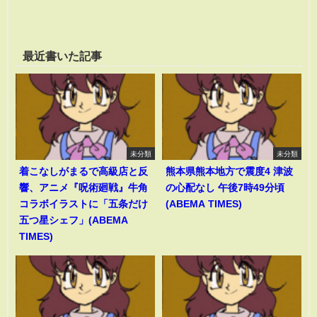
最近書いた記事
未分類
未分類
着こなしがまるで高級店と反
熊本県熊本地方で震度4 津波
響、アニメ『呪術廻戦』牛角
の心配なし 午後7時49分頃
コラボイラストに「五条だけ
(ABEMA TIMES)
五つ星シェフ」(ABEMA
TIMES)