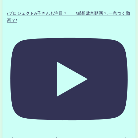
/プロジェクトA子さんも注目？ /感想戯言動画？.一息つく動
画？/