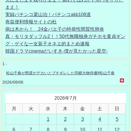
まえ！
実録パチンコ梁山泊！パチンコakb108道
有益便利情報サイトの杜
病は木から！ 24金バエ子の特発性間質性肺炎
真・モリタダッフル2！！50代無職独身ガチホモ童貞ギン
グ・ゲイなー女装子オネエ的まとめ速報
韓国ドラマcinemaだいすき-僕が見たかった星空-
1 -
松山千春が態度がデカいとブチギレした同郷大物俳優#松山千春
2026/08/06
2026年7月
月
火
水
木
金
土
日
1
2
3
4
5
6
7
8
9
10
11
12