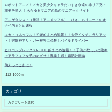
ロボットアニメ！メカと美少女キャラだいすき永遠の非リア充・
非モテ星人 ！あらゆるマニアの為のマニアックサイト
アニゲタレスト（元祖！アニメッフル） ひきこもりニートのオ
ナベ的まとめ速報
ユカ・ヨネッフル！初老的まとめ速報！！大帝イタチにラリアッ
ト！害獣神アリ・ガー被害に必殺！パイルドライバー
ヒロコンプレックスNIGHT 的まとめ速報！！子供が欲しいど陰キ
ャアラフィフ女子のめざせ！専業主婦！婚活計画編
萌えっとこあに！
t112-1000ｍ
カテゴリー