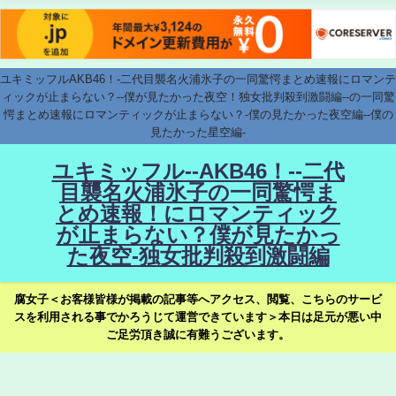
ユキミッフルAKB46！-二代目襲名火浦氷子の一同驚愕まとめ速報にロマンテ
ィックが止まらない？--僕が見たかった夜空！独女批判殺到激闘編--の一同驚
愕まとめ速報にロマンティックが止まらない？-僕の見たかった夜空編--僕の
見たかった星空編-
ユキミッフル--AKB46！--二代
目襲名火浦氷子の一同驚愕ま
とめ速報！にロマンティック
が止まらない？僕が見たかっ
た夜空-独女批判殺到激闘編
腐女子＜お客様皆様が掲載の記事等へアクセス、閲覧、こちらのサービ
スを利用される事でかろうじて運営できています＞本日は足元が悪い中
ご足労頂き誠に有難うございます。