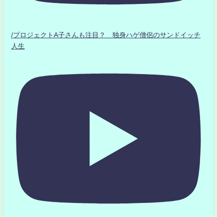
/プロジェクトA子さんも注目？ 独身ハゲ僧侶のサンドイッチ
人生