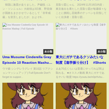
間で解除 退陣運動潰しか 【知
を開催 11月18日
韓国に激震が走りました。尹錫悦（ユ
見取り図じゃん 2024年11月18日内容：
ン・ソンニョル）大統領は3日夜、野党側
東京進出を果たした見取り図が毎週様々な
ってもっと】【グッド！モーニ
が国政をまひさせているとして「非常戒
ことに挑戦し芸能界のテッペンを目指して
ング】(2024年12月4日)
厳」を宣言しましたが、およそ6...
いく出演者：見取り図...
未分類
未分類
Uma Musume Cinderella Gray
東大にガチであるクソみたいな
Episode 10 Reaction Mashup |
制度【進学振り分け】 #Shorts
Full Episode
ウマ娘 シンデレラグレイ 第10話 リアクシ
まあ70点くらいは普通にやってれば実は
ョンマッシュアップ | Full Episode Don''t
取れる。 ■オススメ動画 東大にガチであ
forget to suppor...
るヤバい制度 https://youtu.be/n0pHvbu...