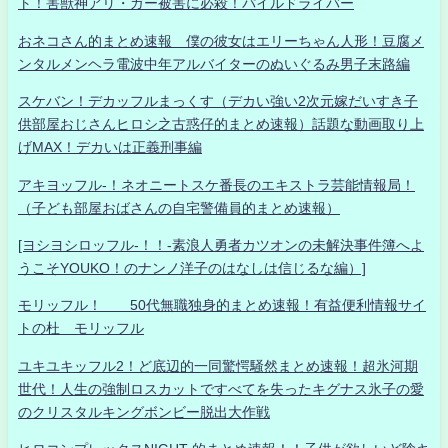
ト！害獣神アリ・ガー被害に必殺！パイルドライバー
おネコさん的まとめ速報 僕の彼女はエリーちゃん人形！豆腐メ
ンタルメンヘラ電波中年アルバイターのぬいぐるみ男子末路編
スケバン！デカッフルまっくす（デカい強い2次元嫁だいすき子
供部屋おじさんヒロシ之古惑仔的まとめ速報）話題な動画取り上
げMAX！デカいは正義刑事編
アキヨッフル-！ネオニートスケ番長のエキストラ芸能情報局！
（子ども部屋おばさんの自宅警備員的まとめ速報）
[ヨシヨシロッフル-！！-素浪人勇者カツオンの未解決事件簿へよ
うこそYOUKO！のナンノ洋子のはなしは信じるな編）]
モリッフル！ 50代無職独身的まとめ速報！有益便利情報サイ
トの杜 モリッフル
ユキユキッフル2！ど底辺的一同驚愕騒然まとめ速報！超氷河期
世代！人生の強制ロスカットですべてを失ったキグナス氷子の愛
のクリスタルキングボンビー脱出大作戦