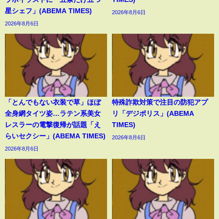
星シェフ」(ABEMA TIMES)
2026年8月6日
2026年8月6日
「とんでもない衣装で草」ほぼ
特殊詐欺対策で注目の防犯アプ
全身網タイツ姿…ラテン系美女
リ「デジポリス」(ABEMA
レスラーの電撃復帰が話題「え
TIMES)
らいセクシー」(ABEMA TIMES)
2026年8月6日
2026年8月6日