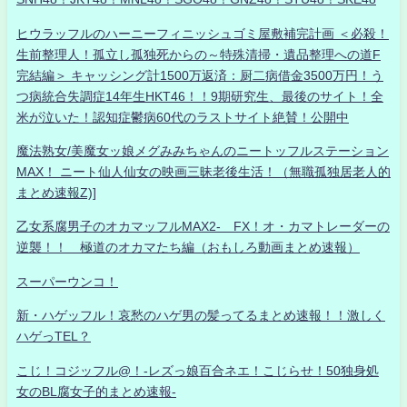
ヒウラッフルのハーニーフィニッシュゴミ屋敷補完計画 ＜必殺！
生前整理人！孤立し孤独死からの～特殊清掃・遺品整理への道F
完結編＞ キャッシング計1500万返済：厨二病借金3500万円！う
つ病統合失調症14年生HKT46！！9期研究生、最後のサイト！全
米が泣いた！認知症鬱病60代のラストサイト絶賛！公開中
魔法熟女/美魔女ッ娘メグみみちゃんのニートッフルステーション
MAX！ ニート仙人仙女の映画三昧老後生活！（無職孤独居老人的
まとめ速報Z)]
乙女系腐男子のオカマッフルMAX2- FX！オ・カマトレーダーの
逆襲！！ 極道のオカマたち編（おもしろ動画まとめ速報）
スーパーウンコ！
新・ハゲッフル！哀愁のハゲ男の髪ってるまとめ速報！！激しく
ハゲっTEL？
こじ！コジッフル@！-レズっ娘百合ネエ！こじらせ！50独身処
女のBL腐女子的まとめ速報-