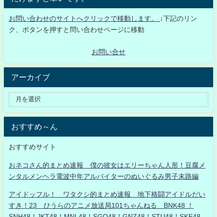
お問い合わせのサイトへクリックで移動します。
↓下記のリン
ク、ボタンを押すと問い合わせページに移動
お問い合せ
アーカイブ
おすすめ～ん
おすすめサイト
おネコさん的まとめ速報 僕の彼女はエリーちゃん人形！豆腐メ
ンタルメンヘラ電波中年アルバイターのぬいぐるみ男子末路編
アイドッフル！ ワタクシ的まとめ速報 地下格闘アイドルだい
すき！23 ひうらのアニメ放送局101ちゃんねる BNK48 ！
SNH48！JKT48！MNL48！SGO48！GNZ48！STU48！SKE48