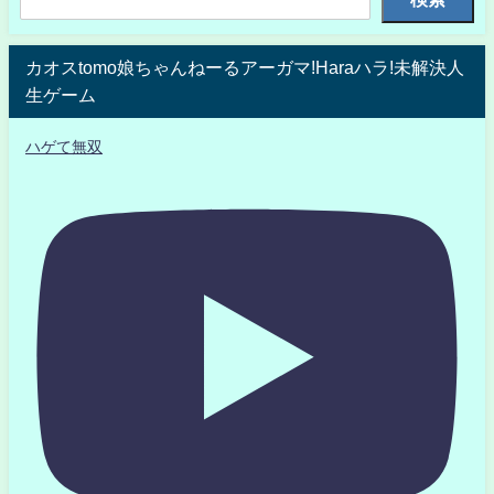
カオスtomo娘ちゃんねーるアーガマ!Haraハラ!未解決人
生ゲーム
ハゲて無双