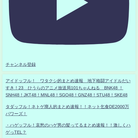
チャンネル登録
アイドッフル！ ワタクシ的まとめ速報 地下格闘アイドルだい
すき！23 ひうらのアニメ放送局101ちゃんねる BNK48 ！
SNH48！JKT48！MNL48！SGO48！GNZ48！STU48！SKE48
タダッフル！ネトゲ廃人的まとめ速報！！ネット乞食DE2000万
パワーズ！
・ハゲッフル！哀愁のハゲ男の髪ってるまとめ速報！！激しくハ
ゲっTEL？