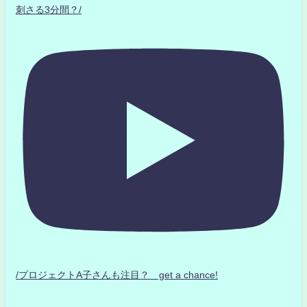
刺さる3分間？/
/プロジェクトA子さんも注目？ get a chance!