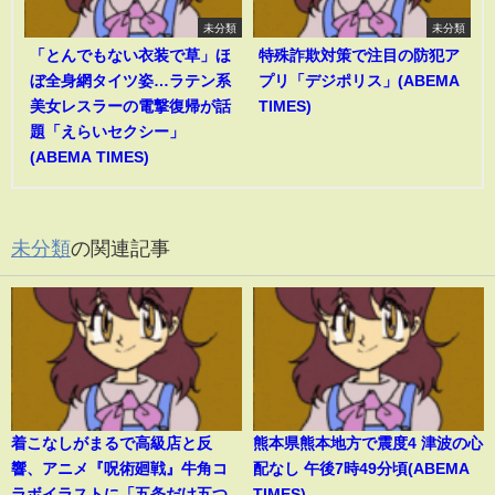
未分類
未分類
「とんでもない衣装で草」ほ
特殊詐欺対策で注目の防犯ア
ぼ全身網タイツ姿…ラテン系
プリ「デジポリス」(ABEMA
美女レスラーの電撃復帰が話
TIMES)
題「えらいセクシー」
(ABEMA TIMES)
未分類
の関連記事
着こなしがまるで高級店と反
熊本県熊本地方で震度4 津波の心
響、アニメ『呪術廻戦』牛角コ
配なし 午後7時49分頃(ABEMA
ラボイラストに「五条だけ五つ
TIMES)