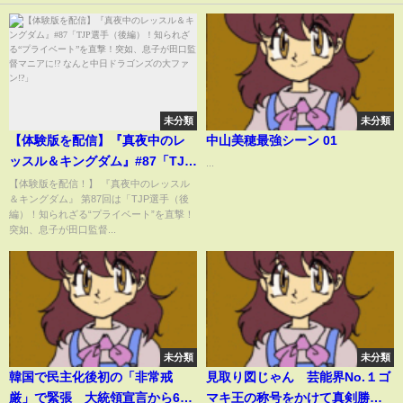
未分類
未分類
【体験版を配信】『真夜中のレ
中山美穂最強シーン 01
ッスル＆キングダム』#87「TJP
...
選手（後編）！知られざる“プラ
【体験版を配信！】 『真夜中のレッスル
＆キングダム』 第87回は「TJP選手（後
イベート”を直撃！突如、息子が
編）！知られざる“プライベート”を直撃！
田口監督マニアに!? なんと中日
突如、息子が田口監督...
ドラゴンズの大ファン!?」
未分類
未分類
韓国で民主化後初の「非常戒
見取り図じゃん 芸能界No.１ゴ
厳」で緊張 大統領宣言から6時
マキ王の称号をかけて真剣勝負