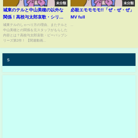
未分類
未分類
城東のテルと中山美穂の以外な
必殺エモモモモ!!「ぜ・ぜ・ぜ」
関係！高校与太郎哀歌・シリー
MV full
ズ第2作 #ビーバップハイスクー
城東テルのしゃべり方の理由、またテルと
...
中山美穂との関係を元スタッフがもらした
ル #テル #ショート
内容とは？高校与太郎哀歌・ビーバップシ
リーズ第2作！ 【関連動画...
s