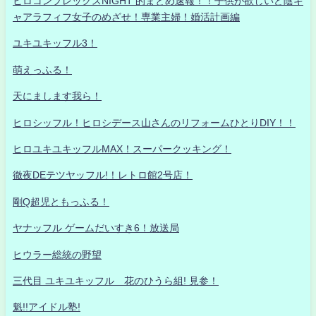
ヒロコンプレックスNIGHT 的まとめ速報！！子供が欲しいど陰キ
ャアラフィフ女子のめざせ！専業主婦！婚活計画編
ユキユキッフル3！
萌えっふる！
天にまします我ら！
ヒロシッフル！ヒロシデース山さんのリフォームひとりDIY！！
ヒロユキユキッフルMAX！スーパークッキング！
徹夜DEテツヤッフル!！レトロ館2号店！
剛Q超児ともっふる！
ヤナッフル ゲームだいすき6！放送局
ヒウラー総統の野望
三代目 ユキユキッフル 花のひうら組! 見参！
魁!!アイドル塾!