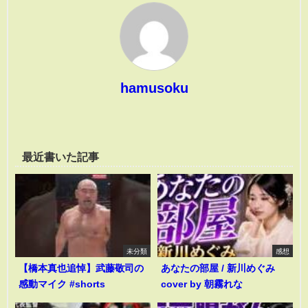
hamusoku
最近書いた記事
未分類
感想
【橋本真也追悼】武藤敬司の
あなたの部屋 / 新川めぐみ
感動マイク #shorts
cover by 朝霧れな