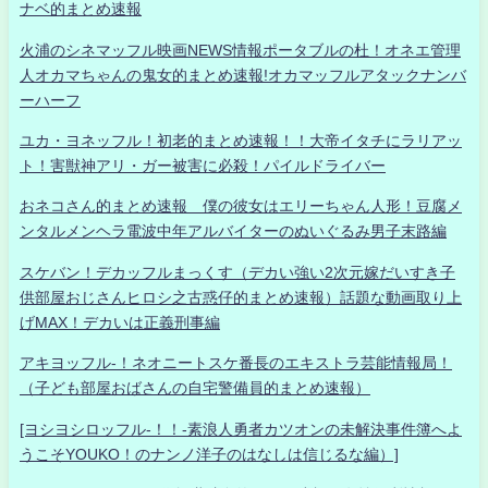
ナベ的まとめ速報
火浦のシネマッフル映画NEWS情報ポータブルの杜！オネエ管理
人オカマちゃんの鬼女的まとめ速報!オカマッフルアタックナンバ
ーハーフ
ユカ・ヨネッフル！初老的まとめ速報！！大帝イタチにラリアッ
ト！害獣神アリ・ガー被害に必殺！パイルドライバー
おネコさん的まとめ速報 僕の彼女はエリーちゃん人形！豆腐メ
ンタルメンヘラ電波中年アルバイターのぬいぐるみ男子末路編
スケバン！デカッフルまっくす（デカい強い2次元嫁だいすき子
供部屋おじさんヒロシ之古惑仔的まとめ速報）話題な動画取り上
げMAX！デカいは正義刑事編
アキヨッフル-！ネオニートスケ番長のエキストラ芸能情報局！
（子ども部屋おばさんの自宅警備員的まとめ速報）
[ヨシヨシロッフル-！！-素浪人勇者カツオンの未解決事件簿へよ
うこそYOUKO！のナンノ洋子のはなしは信じるな編）]