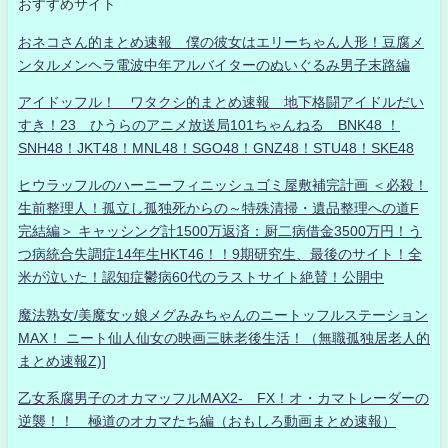
おすすめサイト
おネコさん的まとめ速報 僕の彼女はエリーちゃん人形！豆腐メ
ンタルメンヘラ電波中年アルバイターのぬいぐるみ男子末路編
アイドッフル！ ワタクシ的まとめ速報 地下格闘アイドルだい
すき！23 ひうらのアニメ放送局101ちゃんねる BNK48 ！
SNH48！JKT48！MNL48！SGO48！GNZ48！STU48！SKE48
ヒウラッフルのハーニーフィニッシュゴミ屋敷補完計画 ＜必殺！
生前整理人！孤立し孤独死からの～特殊清掃・遺品整理への道F
完結編＞ キャッシング計1500万返済：厨二病借金3500万円！う
つ病統合失調症14年生HKT46！！9期研究生、最後のサイト！全
米が泣いた！認知症鬱病60代のラストサイト絶賛！公開中
魔法熟女/美魔女ッ娘メグみみちゃんのニートッフルステーション
MAX！ ニート仙人仙女の映画三昧老後生活！（無職孤独居老人的
まとめ速報Z)]
乙女系腐男子のオカマッフルMAX2- FX！オ・カマトレーダーの
逆襲！！ 極道のオカマたち編（おもしろ動画まとめ速報）