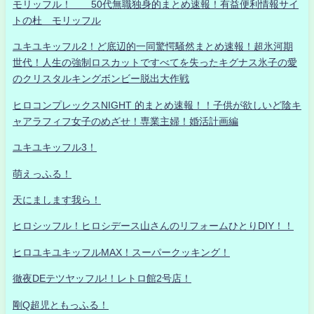
モリッフル！ 50代無職独身的まとめ速報！有益便利情報サイ
トの杜 モリッフル
ユキユキッフル2！ど底辺的一同驚愕騒然まとめ速報！超氷河期
世代！人生の強制ロスカットですべてを失ったキグナス氷子の愛
のクリスタルキングボンビー脱出大作戦
ヒロコンプレックスNIGHT 的まとめ速報！！子供が欲しいど陰キ
ャアラフィフ女子のめざせ！専業主婦！婚活計画編
ユキユキッフル3！
萌えっふる！
天にまします我ら！
ヒロシッフル！ヒロシデース山さんのリフォームひとりDIY！！
ヒロユキユキッフルMAX！スーパークッキング！
徹夜DEテツヤッフル!！レトロ館2号店！
剛Q超児ともっふる！