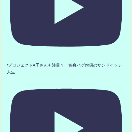
/プロジェクトA子さんも注目？ 独身ハゲ僧侶のサンドイッチ
人生