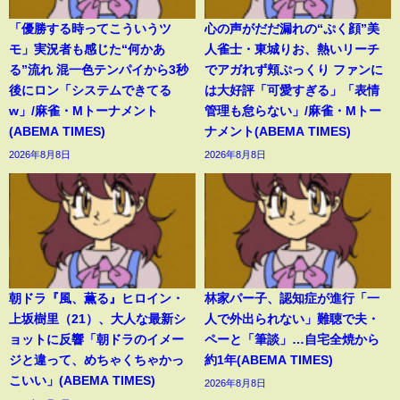
「優勝する時ってこういうツ
心の声がだだ漏れの“ぷく顔”美
モ」実況者も感じた“何かあ
人雀士・東城りお、熱いリーチ
る”流れ 混一色テンパイから3秒
でアガれず頬ぷっくり ファンに
後にロン「システムできてる
は大好評「可愛すぎる」「表情
w」/麻雀・Mトーナメント
管理も怠らない」/麻雀・Mトー
(ABEMA TIMES)
ナメント(ABEMA TIMES)
2026年8月8日
2026年8月8日
朝ドラ『風、薫る』ヒロイン・
林家パー子、認知症が進行「一
上坂樹里（21）、大人な最新シ
人で外出られない」難聴で夫・
ョットに反響「朝ドラのイメー
ペーと「筆談」…自宅全焼から
ジと違って、めちゃくちゃかっ
約1年(ABEMA TIMES)
こいい」(ABEMA TIMES)
2026年8月8日