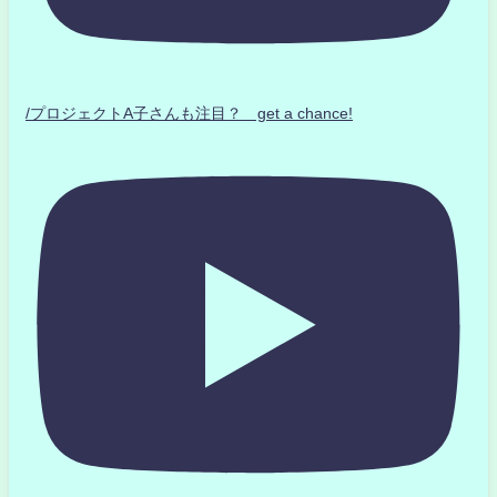
/プロジェクトA子さんも注目？ get a chance!