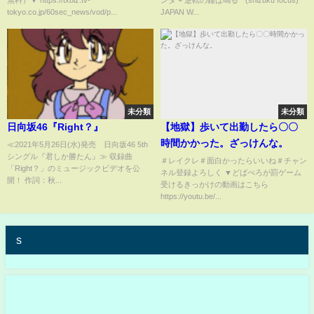
ない話」＃２（2023年6月29
WEEK x WORLD COSPLAY
tokyo.co.jp/60sec_news/vod/p...
JAPAN W...
日）
SUMMIT
未分類
未分類
日向坂46『Right？』
【地獄】歩いて出勤したら〇〇
時間かかった。ざっけんな。
≪2021年5月26日(水)発売 日向坂46 5th
シングル『君しか勝たん』≫ 収録曲
＃レイクレ＃面白かったらいいね＃チャン
「Right？」のミュージックビデオを公
ネル登録よろしく ▼どばぺろが罰ゲーム
開！ 作詞：秋...
受けるきっかけの動画はこちら
https://youtu.be/...
s