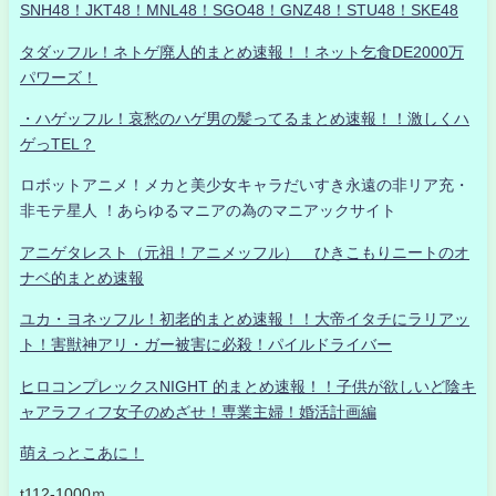
SNH48！JKT48！MNL48！SGO48！GNZ48！STU48！SKE48
タダッフル！ネトゲ廃人的まとめ速報！！ネット乞食DE2000万
パワーズ！
・ハゲッフル！哀愁のハゲ男の髪ってるまとめ速報！！激しくハ
ゲっTEL？
ロボットアニメ！メカと美少女キャラだいすき永遠の非リア充・
非モテ星人 ！あらゆるマニアの為のマニアックサイト
アニゲタレスト（元祖！アニメッフル） ひきこもりニートのオ
ナベ的まとめ速報
ユカ・ヨネッフル！初老的まとめ速報！！大帝イタチにラリアッ
ト！害獣神アリ・ガー被害に必殺！パイルドライバー
ヒロコンプレックスNIGHT 的まとめ速報！！子供が欲しいど陰キ
ャアラフィフ女子のめざせ！専業主婦！婚活計画編
萌えっとこあに！
t112-1000ｍ