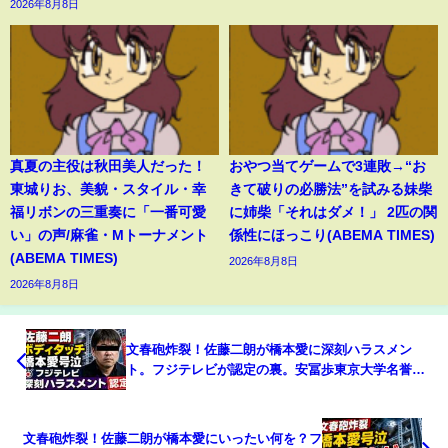
2026年8月8日
真夏の主役は秋田美人だった！
おやつ当てゲームで3連敗→“お
東城りお、美貌・スタイル・幸
きて破りの必勝法”を試みる妹柴
福リボンの三重奏に「一番可愛
に姉柴「それはダメ！」 2匹の関
い」の声/麻雀・Mトーナメント
係性にほっこり(ABEMA TIMES)
(ABEMA TIMES)
2026年8月8日
2026年8月8日
文春砲炸裂！佐藤二朗が橋本愛に深刻ハラスメン
ト。フジテレビが認定の裏。安冨歩東京大学名誉教
授。一月万冊清水
文春砲炸裂！佐藤二朗が橋本愛にいったい何を？フ