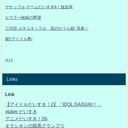
ヤナッフル ゲームだいすき6！放送局
ヒウラー総統の野望
三代目 ユキユキッフル 花のひうら組! 見参！
魁!!アイドル塾!
t112
Links
Link
【アイドルだいすき！2】「IDOL DAISUKI！」
vtuber だいすき
アニメだいすき！26-
オラシオンの競馬グランプリ