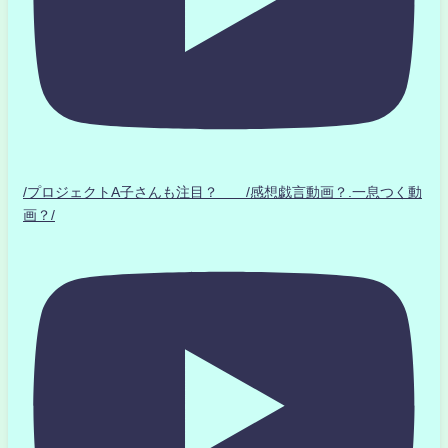
/プロジェクトA子さんも注目？ /感想戯言動画？.一息つく動
画？/