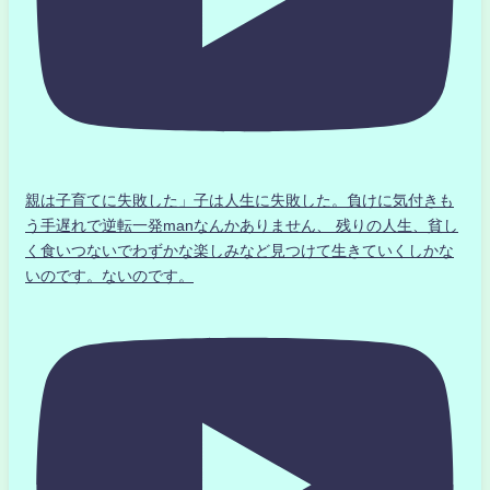
親は子育てに失敗した」子は人生に失敗した。負けに気付きも
う手遅れで逆転一発manなんかありません、 残りの人生、貧し
く食いつないでわずかな楽しみなど見つけて生きていくしかな
いのです。ないのです。