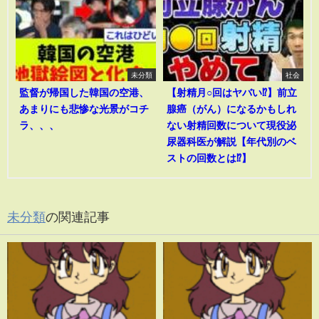
未分類
社会
監督が帰国した韓国の空港、
【射精月○回はヤバい⁉︎】前立
あまりにも悲惨な光景がコチ
腺癌（がん）になるかもしれ
ラ、、、
ない射精回数について現役泌
尿器科医が解説【年代別のベ
ストの回数とは⁉︎】
未分類
の関連記事