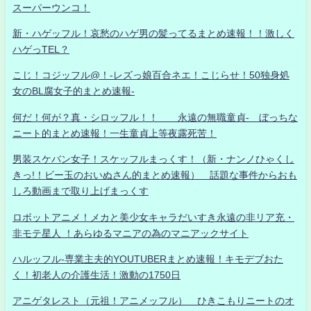
スーパーウンコ！
新・ハゲッフル！哀愁のハゲ男の髪ってるまとめ速報！！激しく
ハゲっTEL？
こじ！コジッフル@！-レズっ娘百合ネエ！こじらせ！50独身処
女のBL腐女子的まとめ速報-
何だ！何が？真・シロッフル！！ 永遠の無職童貞- ぼっちな
ニート的まとめ速報！一生童貞上等夜露死苦！
男装スケバン女子！スケッフルまっくす！（新・ナンノひゃくし
きっ!！ビー玉のおいぬさん的まとめ速報） 話題な事件からおも
しろ動画まで取り上げまっくす
ロボットアニメ！メカと美少女キャラだいすき永遠の非リア充・
非モテ星人 ！あらゆるマニアの為のマニアックサイト
ハルッフル-専業主夫的YOUTUBERまとめ速報！キモデブおた
く！初老人の介護生活！激動の1750日
アニゲタレスト（元祖！アニメッフル） ひきこもりニートのオ