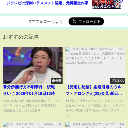
ジテレビの深刻ハラスメント認定。元博報堂作家本
間龍さんと一月万冊
Xでフォローしよう
おすすめの記事
未分類
プロレス
養分伊藤行方不明事件・続報
【見逃し配信】柔道引退のウル
せいじ 2026年01月18日13時
フ・アロンさん(29)会見 新日本
プロレス入団発表「憧れの道に
https://linktr.ee/morisekisekimori 👆こちら
14:00から行われたウルフ・アロンさんの
でリアルタイムで観れます 削除依頼や、
会見をノーカットで配信します。 #ライブ
進ませていただきます」【ノー
問題ある場合は申し訳あり...
#LIVE #中継 #日本 #japan #ウルフアロ
カット】(2025年6月23日) ANN/
ン...
テレ朝