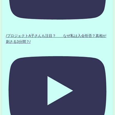
/プロジェクトA子さんも注目？ なぜ私は入会拒否？真相が
刺さる3分間？/