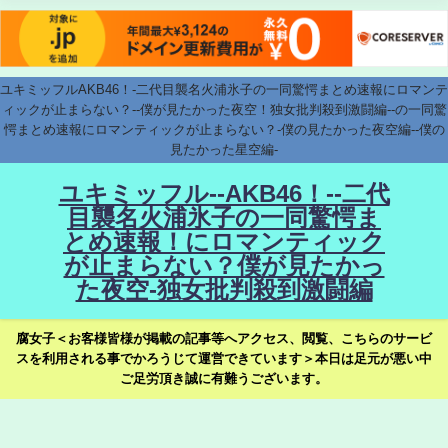
ユキミッフルAKB46！-二代目襲名火浦氷子の一同驚愕まとめ速報にロマンテ
ィックが止まらない？--僕が見たかった夜空！独女批判殺到激闘編--の一同驚
愕まとめ速報にロマンティックが止まらない？-僕の見たかった夜空編--僕の
見たかった星空編-
ユキミッフル--AKB46！--二代
目襲名火浦氷子の一同驚愕ま
とめ速報！にロマンティック
が止まらない？僕が見たかっ
た夜空-独女批判殺到激闘編
腐女子＜お客様皆様が掲載の記事等へアクセス、閲覧、こちらのサービ
スを利用される事でかろうじて運営できています＞本日は足元が悪い中
ご足労頂き誠に有難うございます。