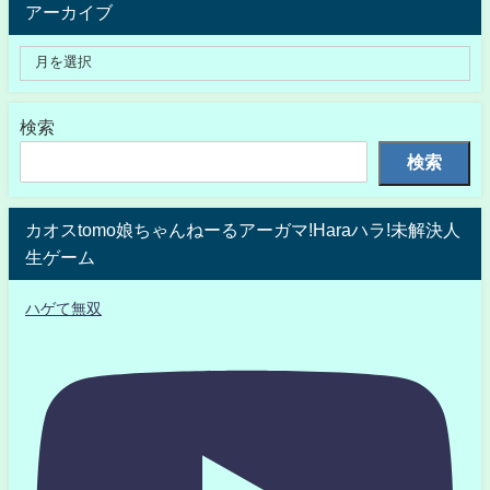
アーカイブ
検索
検索
カオスtomo娘ちゃんねーるアーガマ!Haraハラ!未解決人
生ゲーム
ハゲて無双