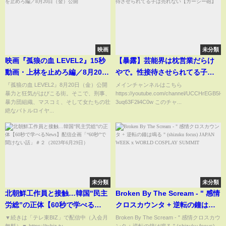
映画
未分類
映画『孤狼の血 LEVEL2』15秒
【暴露】芸能界は枕営業だらけ
動画・上林を止めろ編／8月20日
やで。性接待させられてる子は
（金）公開
売れない【ガーシー砲】
『孤狼の血 LEVEL2』8月20日（金）公開
メインチャンネルはこちら
暴力と狂気がはびこる街。そこで、刑事、
https://youtube.com/channel/UCCHrEGB5l-
暴力団組織、マスコミ、そして女たちの壮
3uq63F2li4C0w このチャ...
絶なバトルロイヤ...
未分類
未分類
北朝鮮工作員と接触…韓国"民主
Broken By The Scream - " 感情
労総”の正体【60秒で学べる
クロスカウンタ + 逆転の鐘は鳴
News】配信企画「“60秒”で聞け
る " (shizuku focus) JAPAN
▼続きは「テレ東BIZ」で配信中（入会月
Broken By The Scream - " 感情クロスカウ
無料）▼ https://txbiz.tv-
ンタ + 逆転の鐘は鳴る " (shizuku focus)