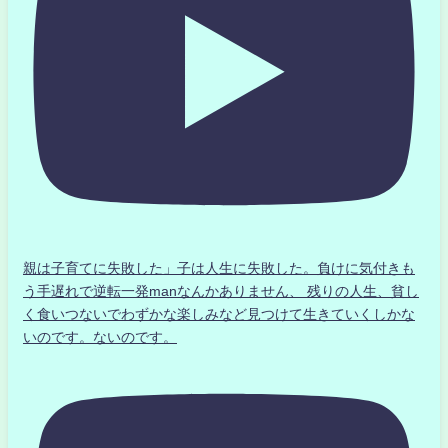
親は子育てに失敗した」子は人生に失敗した。負けに気付きも
う手遅れで逆転一発manなんかありません、 残りの人生、貧し
く食いつないでわずかな楽しみなど見つけて生きていくしかな
いのです。ないのです。