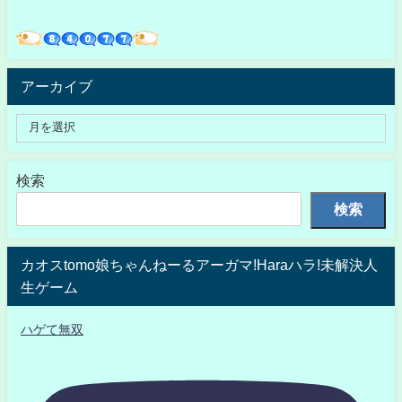
アーカイブ
検索
検索
カオスtomo娘ちゃんねーるアーガマ!Haraハラ!未解決人
生ゲーム
ハゲて無双