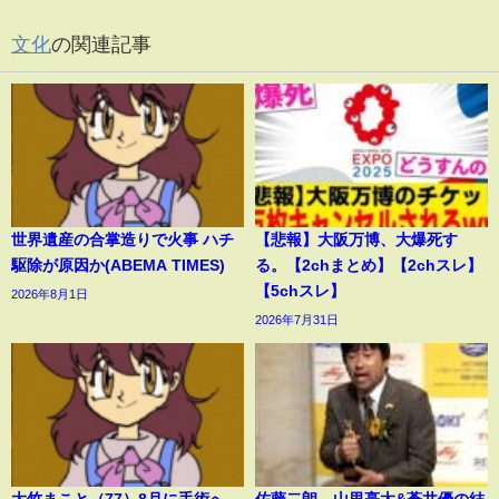
文化
の関連記事
世界遺産の合掌造りで火事 ハチ
【悲報】大阪万博、大爆死す
駆除が原因か(ABEMA TIMES)
る。【2chまとめ】【2chスレ】
【5chスレ】
2026年8月1日
2026年7月31日