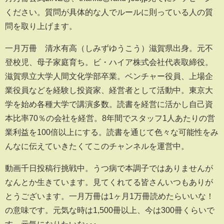
ください。質問が具体的な人でルールに則っている人の質
問を取り上げます。
一月万冊 清水有高（しみずゆうこう）滋賀県出身。元不
登校児、母子家庭育ち。ビ・ハイア株式会社代表取締役。
滋賀県立大学人間文化学部卒業。ベンチャー役員、上場企
業役員などを経験し投資家、経営者として活動中。東京大
学を始め各種大学で講演多数。読書を経営に活かし自己資
本比率70％の会社を経営。8年間でスタッフ1人あたりの営
業利益を100倍以上にする。読書を通じて色々な可能性をみ
んなに伝えていきたくてこのチャンネルを運営中。
動画千日投稿行挑戦中。うつ病で本調子ではありませんが
なんとか生きています。見てくれてる皆さんいつもありが
とうございます。一月万冊は1ヶ月1万冊読めたらいいな！
の意味です。元気な時は1,500冊以上、今は300冊くらいで