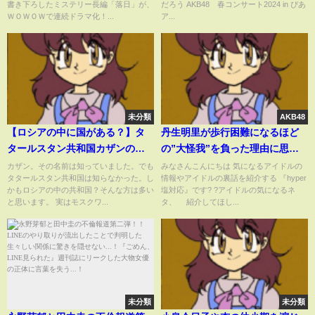
書き下ろしたミステリー長編「落日」が、
だろう AKB48 春コンサート2024 in ぴあ
部 #AKB48春コン ＃下尾みう ＃
ＷＯＷＯＷで連続ドラマ化！...
ア...
小栗有以 ＃なるたお ＃倉野尾成
美
未分類
AKB48
【ロシアの中に国がある？】タ
丹生明里が歩行困難になるほど
タールスタン共和国カザンのあ
の”大怪我”を負った理由に思わ
れこれ
ず絶句…日向坂46の人気メンバ
カザン。その名前は知っていました。でも
みなさんこんにちは 気になるアイドルの
タタールスタン共和国は知らなかった。し
情報やアイドルの裏話を紹介する 『hyper
ーがアイドル生命の危機！ファ
かもロシアの中の共和国？そんな方は多い
塩対応』です? ?アイドルの気になるネ
ンのために持病を推して公演に
と思います。 実はモスクワ...
タ、 紹介してほし...
出演続けた真相に涙が止まらな
い…【アイドル】
未分類
未分類