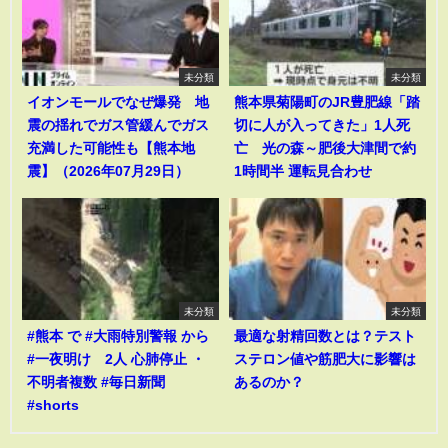
未分類
未分類
イオンモールでなぜ爆発 地
熊本県菊陽町のJR豊肥線「踏
震の揺れでガス管緩んでガス
切に人が入ってきた」1人死
充満した可能性も【熊本地
亡 光の森～肥後大津間で約
震】（2026年07月29日）
1時間半 運転見合わせ
未分類
未分類
#熊本 で #大雨特別警報 から
最適な射精回数とは？テスト
#一夜明け 2人 心肺停止 ・
ステロン値や筋肥大に影響は
不明者複数 #毎日新聞
あるのか？
#shorts