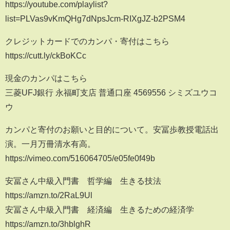
https://youtube.com/playlist?
list=PLVas9vKmQHg7dNpsJcm-RIXgJZ-b2PSM4
クレジットカードでのカンパ・寄付はこちら
https://cutt.ly/ckBoKCc
現金のカンパはこちら
三菱UFJ銀行 永福町支店 普通口座 4569556 シミズユウコ
ウ
カンパと寄付のお願いと目的について。安冨歩教授電話出
演。一月万冊清水有高。
https://vimeo.com/516064705/e05fe0f49b
安冨さん中級入門書 哲学編 生きる技法
https://amzn.to/2RaL9Ul
安冨さん中級入門書 経済編 生きるための経済学
https://amzn.to/3hblghR