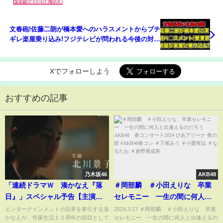
ト」認定《『夫婦別姓刑事』で共演》
文春砲!佐藤二朗が橋本愛へのハラスメントからブチ
ギレ楽屋乗り込み!フジテレビが問われる今後の対応
とは…?
Xでフォローしよう
おすすめの記事
乃木坂46
AKB48
「連続ドラマＷ 湊かなえ『落
＃岡部麟 ＃小田えりな 卒業
日』」スペシャル予告【主演・
セレモニー 一生の間に何人と
北川景子】【WOWOW】
出逢えるのだろう AKB48 春コ
エンターテインメント小説界を牽引する湊
2024.3.17 ＃岡部麟 ＃小田えりな 卒業
かなえが、作家生活１０周年の節目として
セレモニー 一生の間に何人と出逢えるの
ンサート2024 ぴあアリーナ 夜の