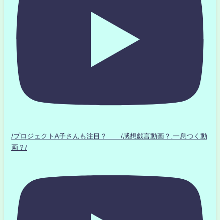
/プロジェクトA子さんも注目？ /感想戯言動画？.一息つく動
画？/