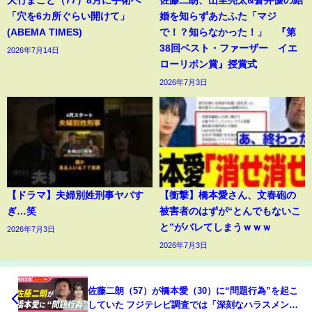
大竹まこと（77）8月に手術へ
佐藤二朗、山里亮太&蒼井優の結
「穴を6カ所ぐらい開けて」
婚を知らずあたふた「マジ
(ABEMA TIMES)
で！？知らなかった！」 『第
38回ベスト・ファーザー イエ
2026年7月14日
ローリボン賞』授賞式
2026年7月3日
【ドラマ】夫婦別姓刑事ヤバす
【衝撃】橋本愛さん、文春砲の
ぎ…笑
被害者のはずが“とんでもないこ
と”がバレてしまうｗｗｗ
2026年7月3日
2026年7月3日
佐藤二朗（57）が橋本愛（30）に“問題行為”を起こ
していた フジテレビ調査では「深刻なハラスメン