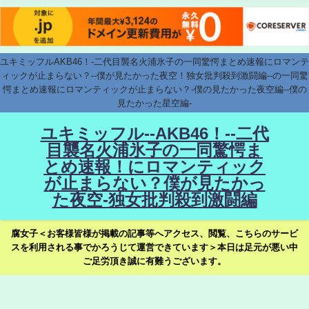
ユキミッフルAKB46！-二代目襲名火浦氷子の一同驚愕まとめ速報にロマンテ
ィックが止まらない？--僕が見たかった夜空！独女批判殺到激闘編--の一同驚
愕まとめ速報にロマンティックが止まらない？-僕の見たかった夜空編--僕の
見たかった星空編-
ユキミッフル--AKB46！--二代
目襲名火浦氷子の一同驚愕ま
とめ速報！にロマンティック
が止まらない？僕が見たかっ
た夜空-独女批判殺到激闘編
腐女子＜お客様皆様が掲載の記事等へアクセス、閲覧、こちらのサービ
スを利用される事でかろうじて運営できています＞本日は足元が悪い中
ご足労頂き誠に有難うございます。