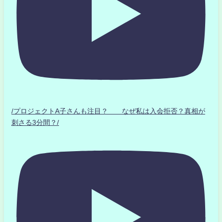
/プロジェクトA子さんも注目？ なぜ私は入会拒否？真相が
刺さる3分間？/