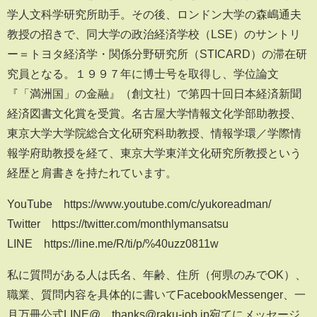
学人文科学研究所助手。その後、ロンドン大学の森嶋通夫
教授の招きで、同大学の政治経済学校（LSE）のサントリ
ー＝トヨタ経済学・関係分野研究所（STICARD）の滞在研
究員となる。１９９７年に博士号を取得し、学位論文
『「満洲国」の金融』（創文社）で第四十回日本経済新聞
経済図書文化賞を受賞。名古屋大学情報文化学部助教授、
東京大学大学院総合文化研究科助教授、情報学環／学際情
報学府助教授を経て、東京大学東洋文化研究所教授という
経歴と肩書きを持たれています。
YouTube https://www.youtube.com/c/yukoreadman/
Twitter https://twitter.com/monthlymansatsu
LINE https://line.me/R/ti/p/%40uzz0811w
私に質問がある人は氏名、年齢、住所（何県のみでOK）、
職業、質問内容を具体的に書いてFacebookMessenger、一
月万冊公式LINE@、thanks@raku-job.jp宛てにメッセージ