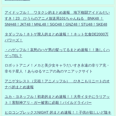
アイドッフル！ ワタクシ的まとめ速報 地下格闘アイドルだい
すき！23 ひうらのアニメ放送局101ちゃんねる BNK48 ！
SNH48！JKT48！MNL48！SGO48！GNZ48！STU48！SKE48
タダッフル！ネトゲ廃人的まとめ速報！！ネット乞食DE2000万
パワーズ！
・ハゲッフル！哀愁のハゲ男の髪ってるまとめ速報！！激しくハ
ゲっTEL？
ロボットアニメ！メカと美少女キャラだいすき永遠の非リア充・
非モテ星人 ！あらゆるマニアの為のマニアックサイト
アニゲタレスト（元祖！アニメッフル） ひきこもりニートのオ
ナベ的まとめ速報
ユカ・ヨネッフル！初老的まとめ速報！！大帝イタチにラリアッ
ト！害獣神アリ・ガー被害に必殺！パイルドライバー
ヒロコンプレックスNIGHT 的まとめ速報！！子供が欲しいど陰キ