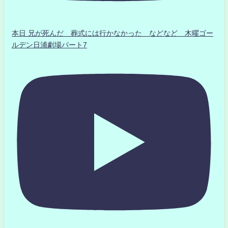
本日 兄が死んだ 葬式には行かなかった などなど 木曜ゴー
ルデン日浦劇場パート7