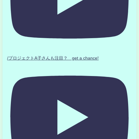
/プロジェクトA子さんも注目？ get a chance!