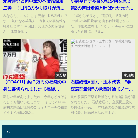
永野芽郁と田中圭の不倫報道第
小泉今日子や杏の幼少期を演じ
二弾！！LINEのやり取りが流出
第2の芦田愛菜と呼ばれた元子
したことで判明した生々しい関
役・豊嶋花（19）、浴衣姿など
‌みなさん、こんにちは 芸能「KIWAMI」で
1歳から子役として活躍し、5歳の時
す！ ‌ 気になる芸能人・有名人の裏情報を
に“第2の芦田愛菜”と言われ話題となっ
係に驚きを隠せない...！『ごめ
を公開 「大人女子になった
紹介します！ 今回は、女優の永野芽郁さ
た、俳優の豊嶋花（19）。Instagramに投
ん、LINE見られた』週刊誌にリ
ね〜」など絶賛の声(ABEMA
ん！ 永野芽郁...
稿した近影に、さま...
ークした大物女優の正体に言葉
TIMES)
を失う...！
未分類
未分類
【COACH】約７万円の福袋の中
石破総理×国民・玉木代表 ”参
身に裏切られました【福袋
院選前最後”の党首討論【ノーカ
2026】
ット】
新しい年があけましたね。今年もどうぞよ
夏の参議院選挙前最後となる党首討論が開
ろしくお願いいたします！ そして2026年
かれました。 石破総理は、立憲民主党の
最初の動画は恒例のこちら！コーチの福袋
野田佳彦代表、日本維新の会の前原誠司共
です！ 今回は69,3...
同代表、国民民主党の玉木雄...
s