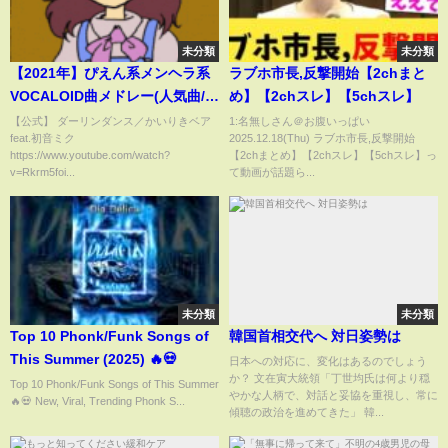
未分類
未分類
【2021年】ぴえん系メンヘラ系
ラブホ市長,反撃開始【2chまと
VOCALOID曲メドレー(人気曲/オ
め】【2chスレ】【5chスレ】
ススメ編)【作業用BGM】
【公式】 ダーリンダンス／かいりきベア
1:名無しさん＠お腹いっぱい
feat.初音ミク
2025.12.18(Thu) ラブホ市長,反撃開始
https://www.youtube.com/watch?
【2chまとめ】【2chスレ】【5chスレ】っ
v=Rkrm5foi...
て動画が話題ら...
未分類
未分類
Top 10 Phonk/Funk Songs of
韓国首相交代へ 対日姿勢は
This Summer (2025) 🔥💀
日本への対応に、変化はあるのでしょう
か？ 文在寅大統領「丁世均氏は何より穏
Top 10 Phonk/Funk Songs of This Summer
やかな人柄で、対話と妥協を重視し、常に
🔥💀 New, Viral, Trending Phonk S...
傾聴の政治を進めてきた」 韓...