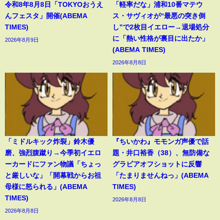
令和8年8月8日「TOKYOおうえ
「軽率だな」浦和10番マテウ
んフェスタ」開催(ABEMA
ス・サヴィオが“最悪の突き倒
TIMES)
し”で2枚目イエロー→退場処分
に「熱い性格が裏目に出たか」
2026年8月9日
(ABEMA TIMES)
2026年8月8日
「ミドルキック炸裂」鈴木優
『ちいかわ』モモンガ声優で話
磨、強烈腹蹴り→今季初イエロ
題・井口裕香（38）、無防備な
ーカードにファン物議「ちょっ
グラビアオフショットに反響
と厳しいな」「開幕戦からお祖
「たまりませんねっ」(ABEMA
母様に怒られる」(ABEMA
TIMES)
TIMES)
2026年8月8日
2026年8月8日