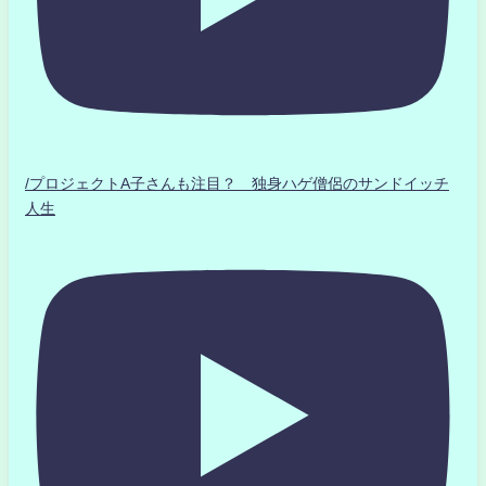
/プロジェクトA子さんも注目？ 独身ハゲ僧侶のサンドイッチ
人生