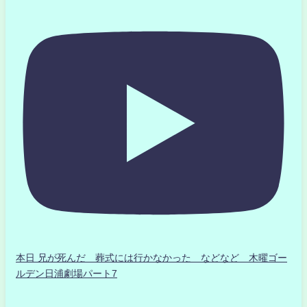
本日 兄が死んだ 葬式には行かなかった などなど 木曜ゴー
ルデン日浦劇場パート7