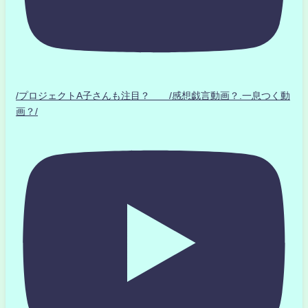
/プロジェクトA子さんも注目？ /感想戯言動画？.一息つく動
画？/