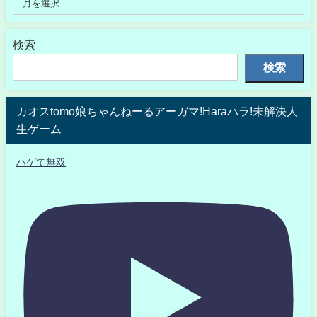
検索
検索
カオスtomo娘ちゃんねーるアーガマ!Haraハラ!未解決人
生ゲーム
ハゲて無双