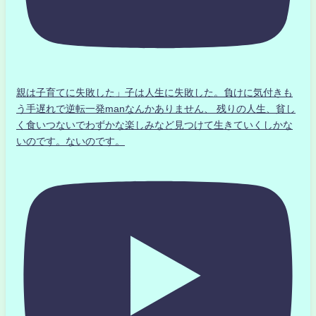
親は子育てに失敗した」子は人生に失敗した。負けに気付きも
う手遅れで逆転一発manなんかありません、 残りの人生、貧し
く食いつないでわずかな楽しみなど見つけて生きていくしかな
いのです。ないのです。