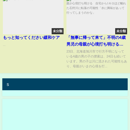
未分類
未分類
もっと知ってください緩和ケア
「無事に帰って来て」不明の4歳
男児の母親が心境打ち明ける
...
自宅から1キロほど離れた石狩川
23日、北海道旭川市で行方不明になって
いる4歳の男の子の捜索は、24日も続いて
に転落の可能性「水に興味があ
います。男の子は川に流された可能性もあ
って行ってしまうのかな」
り、母親がいまの心境を打...
s