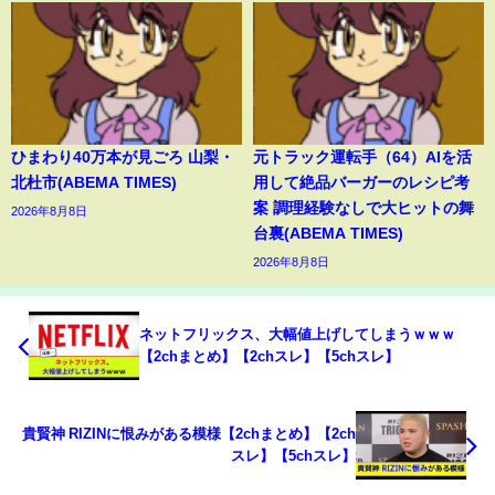
ひまわり40万本が見ごろ 山梨・
元トラック運転手（64）AIを活
北杜市(ABEMA TIMES)
用して絶品バーガーのレシピ考
案 調理経験なしで大ヒットの舞
2026年8月8日
台裏(ABEMA TIMES)
2026年8月8日
ネットフリックス、大幅値上げしてしまうｗｗｗ
【2chまとめ】【2chスレ】【5chスレ】
貴賢神 RIZINに恨みがある模様【2chまとめ】【2ch
スレ】【5chスレ】