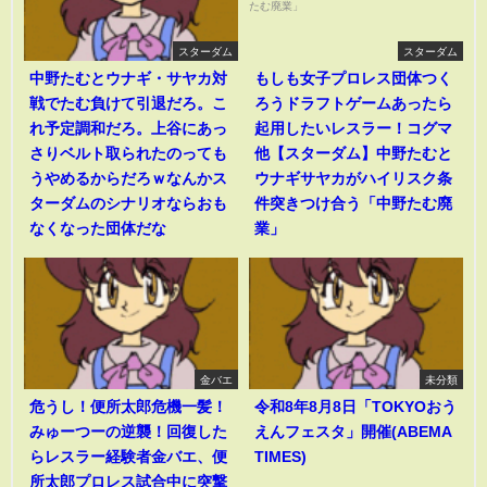
スターダム
スターダム
中野たむとウナギ・サヤカ対
もしも女子プロレス団体つく
戦でたむ負けて引退だろ。こ
ろうドラフトゲームあったら
れ予定調和だろ。上谷にあっ
起用したいレスラー！コグマ
さりベルト取られたのっても
他【スターダム】中野たむと
うやめるからだろｗなんかス
ウナギサヤカがハイリスク条
ターダムのシナリオならおも
件突きつけ合う「中野たむ廃
なくなった団体だな
業」
金バエ
未分類
危うし！便所太郎危機一髪！
令和8年8月8日「TOKYOおう
みゅーつーの逆襲！回復した
えんフェスタ」開催(ABEMA
らレスラー経験者金バエ、便
TIMES)
所太郎プロレス試合中に突撃