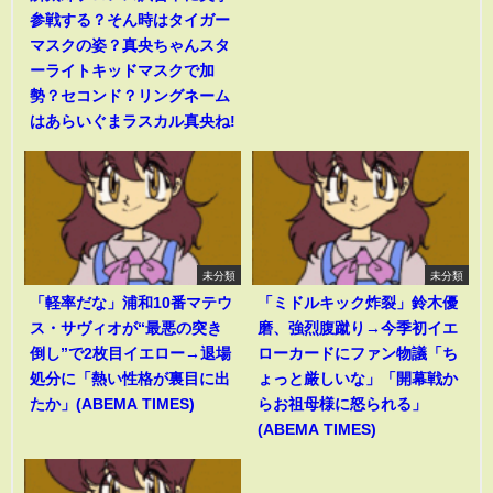
参戦する？そん時はタイガー
マスクの姿？真央ちゃんスタ
ーライトキッドマスクで加
勢？セコンド？リングネーム
はあらいぐまラスカル真央ね!
未分類
未分類
「軽率だな」浦和10番マテウ
「ミドルキック炸裂」鈴木優
ス・サヴィオが“最悪の突き
磨、強烈腹蹴り→今季初イエ
倒し”で2枚目イエロー→退場
ローカードにファン物議「ち
処分に「熱い性格が裏目に出
ょっと厳しいな」「開幕戦か
たか」(ABEMA TIMES)
らお祖母様に怒られる」
(ABEMA TIMES)