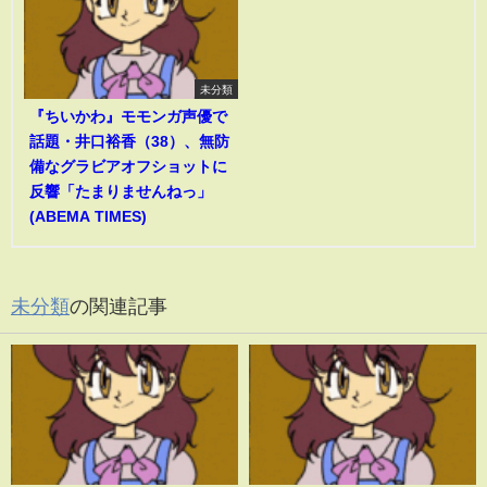
未分類
『ちいかわ』モモンガ声優で
話題・井口裕香（38）、無防
備なグラビアオフショットに
反響「たまりませんねっ」
(ABEMA TIMES)
未分類
の関連記事