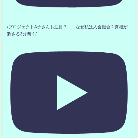
/プロジェクトA子さんも注目？ なぜ私は入会拒否？真相が
刺さる3分間？/