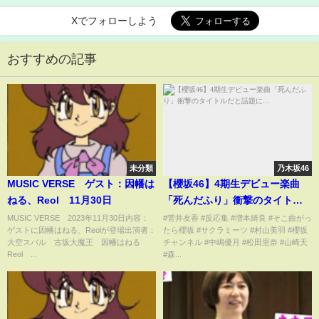
Xでフォローしよう
おすすめの記事
未分類
乃木坂46
MUSIC VERSE ゲスト：因幡は
【櫻坂46】4期生デビュー楽曲
ねる、Reol 11月30日
「死んだふり」衝撃のタイトル
だと話題に…
MUSIC VERSE 2023年11月30日内容：
#菅井友香 #反応集 #増本綺良 #そこ曲がっ
ゲストに因幡はねる、Reolが登場出演者：
たら櫻坂 #サクラミーツ #村山美羽 #櫻坂
大空スバル 古坂大魔王 因幡はねる
チャンネル #中嶋優月 #松田里奈 #山崎天
Reol ...
#森...