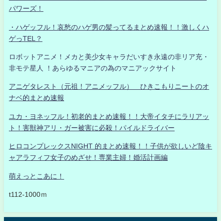
パワーズ！
・ハゲッフル！哀愁のハゲ男の髪ってるまとめ速報！！激しくハ
ゲっTEL？
ロボットアニメ！メカと美少女キャラだいすき永遠の非リア充・
非モテ星人 ！あらゆるマニアの為のマニアックサイト
アニゲタレスト（元祖！アニメッフル） ひきこもりニートのオ
ナベ的まとめ速報
ユカ・ヨネッフル！初老的まとめ速報！！大帝イタチにラリアッ
ト！害獣神アリ・ガー被害に必殺！パイルドライバー
ヒロコンプレックスNIGHT 的まとめ速報！！子供が欲しいど陰キ
ャアラフィフ女子のめざせ！専業主婦！婚活計画編
萌えっとこあに！
t112-1000ｍ