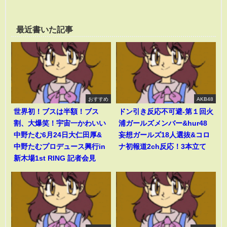
最近書いた記事
おすすめ
AKB48
世界初！ブスは半額！ブス
ドン引き反応不可避-第１回火
割、大爆笑！宇宙一かわいい
浦ガールズメンバー&hur48
中野たむ6月24日大仁田厚&
妄想ガールズ18人選抜&コロ
中野たむプロデュース興行in
ナ初報道2ch反応！3本立て
新木場1st RING 記者会見