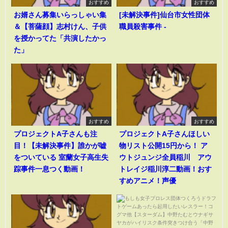
おすすめ
おすすめ
お婿さん募集いらっしゃい集
[未解決事件]仙台市女性団体
＆【菩薩顔】志村けん、子供
職員殺害事件 -
を授かってた「共演したかっ
た」
おすすめ
おすすめ
プロジェクトA子さんも注
プロジェクトA子さんほしい
目！【未解決事件】誰かが嘘
物リスト公開15円から！ ア
をついている 室蘭女子高生失
ウトジュンジ全員稲川 アウ
踪事件一息つく動画！
トレイジ稲川淳二動画！おす
すめアニメ！声優