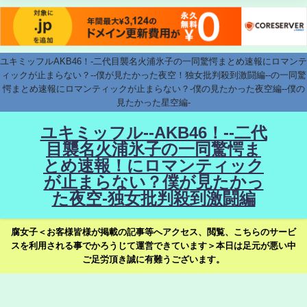
ユキミッフルAKB46！-二代目襲名火浦氷子の一同驚愕まとめ速報にロマンテ
ィックが止まらない？--僕が見たかった夜空！独女批判殺到激闘編--の一同驚
愕まとめ速報にロマンティックが止まらない？-僕の見たかった夜空編--僕の
見たかった星空編-
ユキミッフル--AKB46！--二代
目襲名火浦氷子の一同驚愕ま
とめ速報！にロマンティック
が止まらない？僕が見たかっ
た夜空-独女批判殺到激闘編
腐女子＜お客様皆様が掲載の記事等へアクセス、閲覧、こちらのサービ
スを利用される事でかろうじて運営できています＞本日は足元が悪い中
ご足労頂き誠に有難うございます。