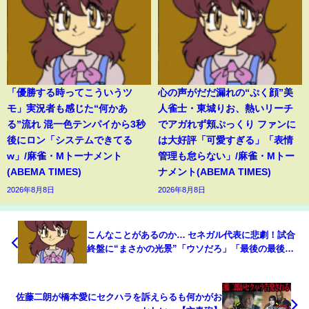
「優勝する時ってこういうツ
心の声がだだ漏れの“ぷく顔”美
モ」実況者も感じた“何かあ
人雀士・東城りお、熱いリーチ
る”流れ 混一色テンパイから3秒
でアガれず頬ぷっくり ファンに
後にロン「システムできてる
は大好評「可愛すぎる」「表情
w」/麻雀・Mトーナメント
管理も怠らない」/麻雀・Mトー
(ABEMA TIMES)
ナメント(ABEMA TIMES)
2026年8月8日
2026年8月8日
こんなことがあるのか… セネガル代表に悲劇！試合
終盤に“まさかの光景”「ウソだろ」「最後の最後
で…」ゴールキーパー、“パンチング空振り”の痛恨
ミス(ABEMA TIMES)
佐藤二朗が橋本愛にセクハラを訴えらるも何かがお