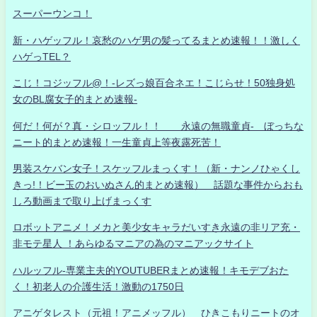
スーパーウンコ！
新・ハゲッフル！哀愁のハゲ男の髪ってるまとめ速報！！激しく
ハゲっTEL？
こじ！コジッフル@！-レズっ娘百合ネエ！こじらせ！50独身処
女のBL腐女子的まとめ速報-
何だ！何が？真・シロッフル！！ 永遠の無職童貞- ぼっちな
ニート的まとめ速報！一生童貞上等夜露死苦！
男装スケバン女子！スケッフルまっくす！（新・ナンノひゃくし
きっ!！ビー玉のおいぬさん的まとめ速報） 話題な事件からおも
しろ動画まで取り上げまっくす
ロボットアニメ！メカと美少女キャラだいすき永遠の非リア充・
非モテ星人 ！あらゆるマニアの為のマニアックサイト
ハルッフル-専業主夫的YOUTUBERまとめ速報！キモデブおた
く！初老人の介護生活！激動の1750日
アニゲタレスト（元祖！アニメッフル） ひきこもりニートのオ