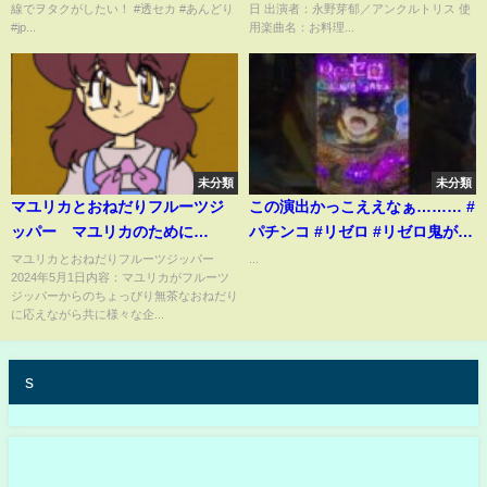
線でヲタクがしたい！ #透セカ #あんどり
日 出演者：永野芽郁／アンクルトリス 使
#jp...
用楽曲名：お料理...
未分類
未分類
マユリカとおねだりフルーツジ
この演出かっこええなぁ……… #
ッパー マユリカのために
パチンコ #リゼロ #リゼロ鬼がか
FRUITS ZIPPERがお弁当作りに
り #shorts
マユリカとおねだりフルーツジッパー
...
2024年5月1日内容：マユリカがフルーツ
挑戦 5月1日
ジッパーからのちょっぴり無茶なおねだり
に応えながら共に様々な企...
s