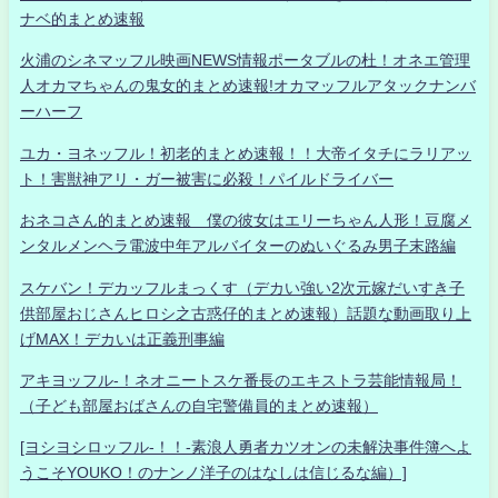
ナベ的まとめ速報
火浦のシネマッフル映画NEWS情報ポータブルの杜！オネエ管理
人オカマちゃんの鬼女的まとめ速報!オカマッフルアタックナンバ
ーハーフ
ユカ・ヨネッフル！初老的まとめ速報！！大帝イタチにラリアッ
ト！害獣神アリ・ガー被害に必殺！パイルドライバー
おネコさん的まとめ速報 僕の彼女はエリーちゃん人形！豆腐メ
ンタルメンヘラ電波中年アルバイターのぬいぐるみ男子末路編
スケバン！デカッフルまっくす（デカい強い2次元嫁だいすき子
供部屋おじさんヒロシ之古惑仔的まとめ速報）話題な動画取り上
げMAX！デカいは正義刑事編
アキヨッフル-！ネオニートスケ番長のエキストラ芸能情報局！
（子ども部屋おばさんの自宅警備員的まとめ速報）
[ヨシヨシロッフル-！！-素浪人勇者カツオンの未解決事件簿へよ
うこそYOUKO！のナンノ洋子のはなしは信じるな編）]