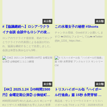
未分類
未分類
#【協議継続へ】ロシア･ウクラ
この水着女子の秘密 #Shorts
イナ会談 会談中もロシアの攻撃
チャンネル登録、Goodボタンお願いしま
す◎ ☁️SNSもフォローしてね☁️ ■Twitter
続く
ロシアのウクライナ侵攻後、初めてロシア
@jin_1216_ https://twi...
とウクライナの代表団による会談が行わ
れ、協議を継続することで合意しました。
会談は休憩を挟みながら5時...
未分類
未分類
【4K】2025.1.24【#9時間1500
トリスハイボール缶『ハイボー
円】金曜定期公演② @御徒町ニ
ル行進曲』篇 15秒 永野芽郁 ア
コニコ劇場
ンクルトリス サントリー CM
#9時間1500円 #わたあめふわり #にゃーす
商品名：サントリーウイスキー トリスハ
#エリザベス #透視能力を手に入れた世界
イボール缶 TVオンエア日：2025年4月19