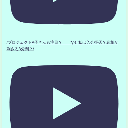
/プロジェクトA子さんも注目？ なぜ私は入会拒否？真相が
刺さる3分間？/