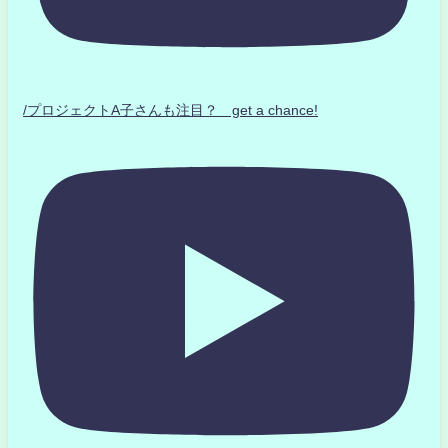
/プロジェクトA子さんも注目？ get a chance!