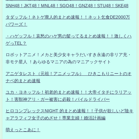
SNH48！JKT48！MNL48！SGO48！GNZ48！STU48！SKE48
タダッフル！ネトゲ廃人的まとめ速報！！ネット乞食DE2000万
パワーズ！
・ハゲッフル！哀愁のハゲ男の髪ってるまとめ速報！！激しくハ
ゲっTEL？
ロボットアニメ！メカと美少女キャラだいすき永遠の非リア充・
非モテ星人 ！あらゆるマニアの為のマニアックサイト
アニゲタレスト（元祖！アニメッフル） ひきこもりニートのオ
ナベ的まとめ速報
ユカ・ヨネッフル！初老的まとめ速報！！大帝イタチにラリアッ
ト！害獣神アリ・ガー被害に必殺！パイルドライバー
ヒロコンプレックスNIGHT 的まとめ速報！！子供が欲しいど陰キ
ャアラフィフ女子のめざせ！専業主婦！婚活計画編
萌えっとこあに！