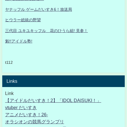
ヤナッフル ゲームだいすき6！放送局
ヒウラー総統の野望
三代目 ユキユキッフル 花のひうら組! 見参！
魁!!アイドル塾!
t112
Links
Link
【アイドルだいすき！2】「IDOL DAISUKI！」
vtuber だいすき
アニメだいすき！26-
オラシオンの競馬グランプリ