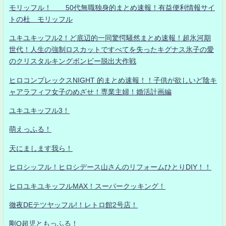
モリッフル！ 50代無職独身的まとめ速報！有益便利情報サイ
トの杜 モリッフル
ユキユキッフル2！ど底辺的一同驚愕騒然まとめ速報！超氷河期
世代！人生の強制ロスカットですべてを失ったキグナス氷子の愛
のクリスタルキングボンビー脱出大作戦
ヒロコンプレックスNIGHT 的まとめ速報！！子供が欲しいど陰キ
ャアラフィフ女子のめざせ！専業主婦！婚活計画編
ユキユキッフル3！
萌えっふる！
天にまします我ら！
ヒロシッフル！ヒロシデース山さんのリフォームひとりDIY！！
ヒロユキユキッフルMAX！スーパークッキング！
徹夜DEテツヤッフル!！レトロ館2号店！
剛Q超児ともっふる！