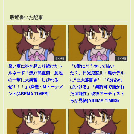
最近書いた記事
未分類
未分類
暑い夏に巻き起こり続けたト
「8階にどうやって描い
ルネード！瀬戸熊直樹、意地
た？」日光鬼怒川・廃ホテル
の一撃に大興奮「しびれる
に“巨大落書き” 「10分あれ
ぜ！！！」/麻雀・Mトーナメ
ばいける」「無許可で描かれ
ント(ABEMA TIMES)
た可能性」現役アーティスト
らが見解(ABEMA TIMES)