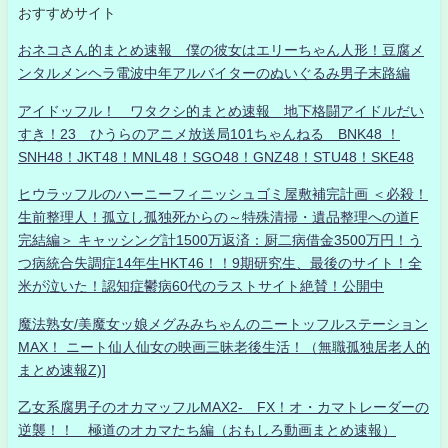
おすすめサイト
おネコさん的まとめ速報 僕の彼女はエリーちゃん人形！豆腐メ
ンタルメンヘラ電波中年アルバイターのぬいぐるみ男子末路編
アイドッフル！ ワタクシ的まとめ速報 地下格闘アイドルだい
すき！23 ひうらのアニメ放送局101ちゃんねる BNK48 ！
SNH48！JKT48！MNL48！SGO48！GNZ48！STU48！SKE48
ヒウラッフルのハーニーフィニッシュゴミ屋敷補完計画 ＜必殺！
生前整理人！孤立し孤独死からの～特殊清掃・遺品整理への道F
完結編＞ キャッシング計1500万返済：厨二病借金3500万円！う
つ病統合失調症14年生HKT46！！9期研究生、最後のサイト！全
米が泣いた！認知症鬱病60代のラストサイト絶賛！公開中
魔法熟女/美魔女ッ娘メグみみちゃんのニートッフルステーション
MAX！ ニート仙人仙女の映画三昧老後生活！（無職孤独居老人的
まとめ速報Z)]
乙女系腐男子のオカマッフルMAX2- FX！オ・カマトレーダーの
逆襲！！ 極道のオカマたち編（おもしろ動画まとめ速報）