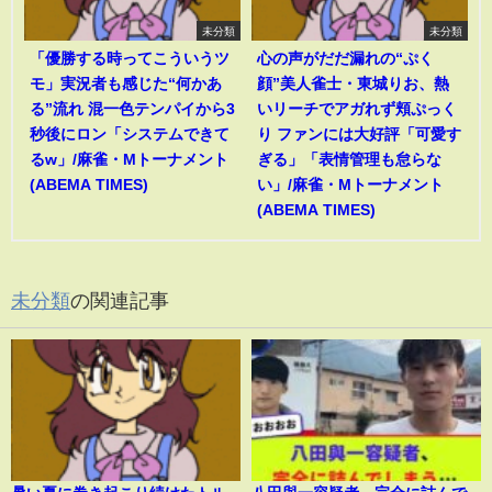
未分類
未分類
「優勝する時ってこういうツ
心の声がだだ漏れの“ぷく
モ」実況者も感じた“何かあ
顔”美人雀士・東城りお、熱
る”流れ 混一色テンパイから3
いリーチでアガれず頬ぷっく
秒後にロン「システムできて
り ファンには大好評「可愛す
るw」/麻雀・Mトーナメント
ぎる」「表情管理も怠らな
(ABEMA TIMES)
い」/麻雀・Mトーナメント
(ABEMA TIMES)
未分類
の関連記事