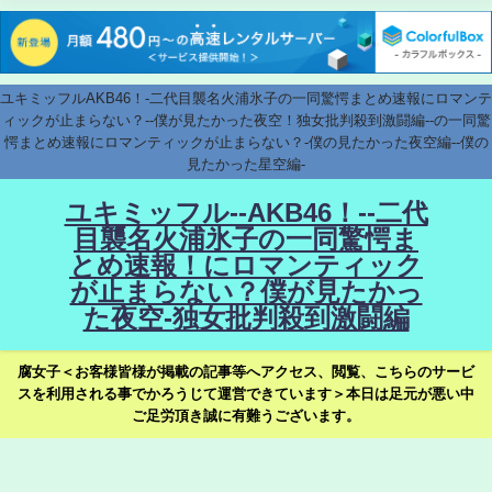
ユキミッフルAKB46！-二代目襲名火浦氷子の一同驚愕まとめ速報にロマンテ
ィックが止まらない？--僕が見たかった夜空！独女批判殺到激闘編--の一同驚
愕まとめ速報にロマンティックが止まらない？-僕の見たかった夜空編--僕の
見たかった星空編-
ユキミッフル--AKB46！--二代
目襲名火浦氷子の一同驚愕ま
とめ速報！にロマンティック
が止まらない？僕が見たかっ
た夜空-独女批判殺到激闘編
腐女子＜お客様皆様が掲載の記事等へアクセス、閲覧、こちらのサービ
スを利用される事でかろうじて運営できています＞本日は足元が悪い中
ご足労頂き誠に有難うございます。