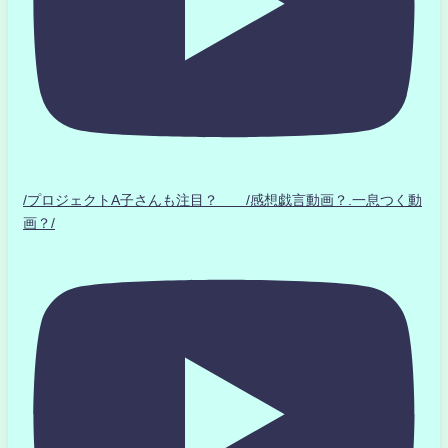
/プロジェクトA子さんも注目？ /感想戯言動画？.一息つく動
画？/