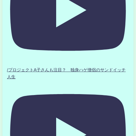
/プロジェクトA子さんも注目？ 独身ハゲ僧侶のサンドイッチ
人生