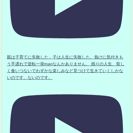
親は子育てに失敗した」子は人生に失敗した。負けに気付きも
う手遅れで逆転一発manなんかありません、 残りの人生、貧し
く食いつないでわずかな楽しみなど見つけて生きていくしかな
いのです。ないのです。