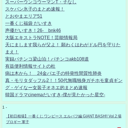
スーパーウンコウーマンT・子なし
スケバン氷子のまとめ速報！
とおやまエリア51
一番くじ福袋 だいすき
声優だいすき！26- bnk46
大阪エキストラNOTE！芸能情報局
天にまします我らが父よ！ 願わくはわがドル円を守りた
まえ！
実録パチンコ梁山泊！パチンコakb108道
有益便利情報サイトの杜
病は木から！ 24金バエ子の特発性間質性肺炎
真・モリタダッフル2！！50代無職独身ガチホモ童貞ギン
グ・ゲイなー女装子オネエ的まとめ速報
韓国ドラマcinemaだいすき-僕が見たかった星空-
1 -
【初日相場】一番くじ ワンピース エルバフ編 GIANT BASH!! Vol.2 場
ブロギー 軍子