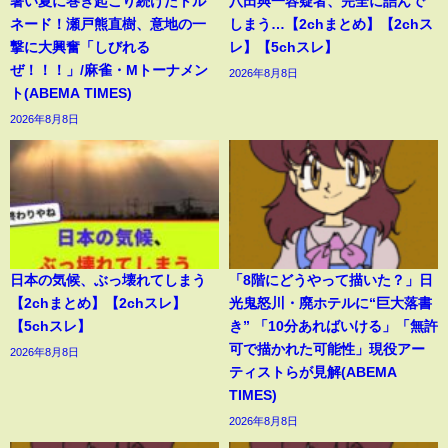
暑い夏に巻き起こり続けたトル
八田與一容疑者、完全に詰んで
ネード！瀬戸熊直樹、意地の一
しまう…【2chまとめ】【2chス
撃に大興奮「しびれる
レ】【5chスレ】
ぜ！！！」/麻雀・Mトーナメン
2026年8月8日
ト(ABEMA TIMES)
2026年8月8日
日本の気候、ぶっ壊れてしまう
「8階にどうやって描いた？」日
【2chまとめ】【2chスレ】
光鬼怒川・廃ホテルに“巨大落書
【5chスレ】
き” 「10分あればいける」「無許
可で描かれた可能性」現役アー
2026年8月8日
ティストらが見解(ABEMA
TIMES)
2026年8月8日