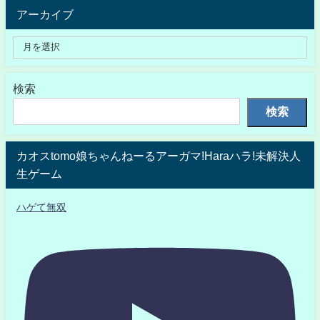
アーカイブ
検索
検索
カオスtomo娘ちゃんねーるアーガマ!Haraハラ!未解決人
生ゲーム
ハゲて無双