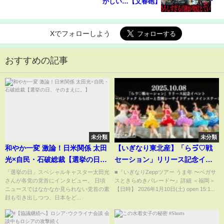
かしい…【文春砲】
Xでフォローしよう
おすすめの記事
未分類
未分類
和やか一変 激論！日米関係 太田
【いぎなり東北産】「らゔ♡戦
光×自民・石破総裁【選挙の日、
セーション」リリース記念イベ
そのまえに。】
ント 2025年10月8日 アーバンド
「選挙の日」スペシャルキャスター太田光
■『いぎなりZeppツアー うま年 〜ペガサ
さんが各党の党首にインタビュー。 日頃
スときらめきパレード〜』詳細 ＜福岡＞
ック ららぽーと豊洲シーサイド
ニュースではなかなか見られない党首の素
【日時】 2026年1月10日(土) open 15:1...
デッキ メインステージ【ダイジ
顔も引き出しつつ、日本をど...
ェスト】