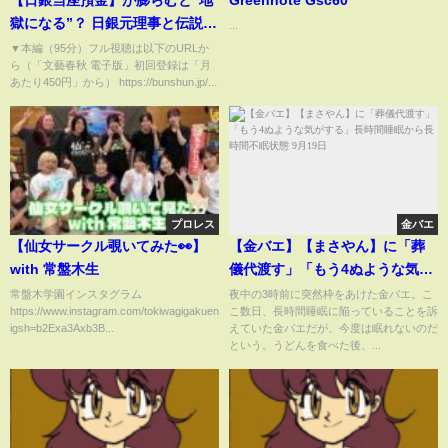
獄になる”？ 日銀元理事と伝説の
...
ディーラーが分析する〈植田日
▼本編（95分）フル視聴は以下のURLか
ら（「文藝春秋 電子版」初回登録は「月
銀の“腹の中”〉
あたり450円」から） https://bunshun.jp/...
プロレス
金バエ
【仙女サークル覗いてみた👀】
【金バエ】【まさやん】に「葬
with 常盤木生
儀代渡す」「もう4ぬような気が
する」長時間睡眠から長時間不
常盤木学園インスタグラム
夜中の3時前に突然枠をあけた金バエ。こ
https://www.instagram.com/tokiwagigakuen?
こ数日、長時間睡眠に陥っていることを訴
眠状態 9月19日
igsh=b2Exa3Axb3B...
えていた金バエだが、今度は眠れないのだ
という。うどんを食べた後、...