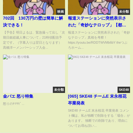
映画
未分類
702回 130万円の壁は簡単に解
報道ステーションに突然表示さ
決できる！
れた「奇妙なテロップ」【都市
伝説】
【予告】明日よるは、緊急撮って出し「次
報道ステーションに突然表示された「奇妙
期日銀総裁人事について」21時頃配信予
なテロップ」真相を考察！
定です。（字幕入りは翌日となります）
https://youtu.be/RDDTWVMb6bY theつぶ
髙橋洋一メンバーシップ入会...
ろホーム...
未分類
SKE48
金バエ 怒り特集
[065] SKE48 チームE 末永桜花
卒業発表
怒りのﾔﾏｻｷﾞ...
SKE48 チームE 末永桜花 卒業発表 コメン
ト欄は、私が独断で削除をする「場合」が
あります。 独断での削除であり、理由に
ついてお尋ね頂い...