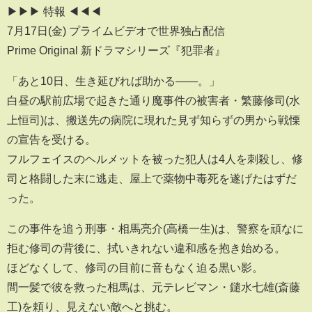
▶▶▶ 特報 ◀◀◀
7月17日(金) プライムビデオで世界独占配信
Prime Original 新ドラマシリーズ『犯罪者』
「あと10日、生き延びれば助かる――。」
白昼の駅前広場で起きた通り魔事件の被害者・繁藤修司(水
上恒司)は、搬送先の病院に現れた見ず知らずの男から戦慄
の宣告を受ける。
フルフェイスのヘルメットを被った犯人は4人を刺殺し、修
司と格闘した末に逃走、屋上で薬物中毒死を遂げたはずだ
った。
この事件を追う刑事・相馬亮介(高橋一生)は、警察を頑なに
拒む修司の背後に、拭いきれない違和感を抱き始める。
ほどなくして、修司の目前に音もなく迫る黒い影。
間一髪で彼を救った相馬は、元テレビマン・鑓水七雄(斎藤
工)を頼り、見えない敵へと挑む。