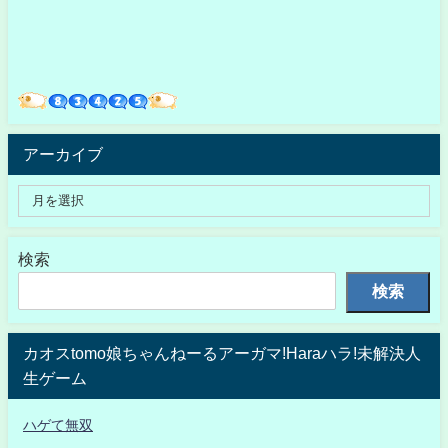
アーカイブ
検索
検索
カオスtomo娘ちゃんねーるアーガマ!Haraハラ!未解決人
生ゲーム
ハゲて無双