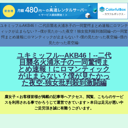
ユキミッフルAKB46！-二代目襲名火浦氷子の一同驚愕まとめ速報にロマンテ
ィックが止まらない？--僕が見たかった夜空！独女批判殺到激闘編--の一同驚
愕まとめ速報にロマンティックが止まらない？-僕の見たかった夜空編--僕の
見たかった星空編-
ユキミッフル--AKB46！--二代
目襲名火浦氷子の一同驚愕ま
とめ速報！にロマンティック
が止まらない？僕が見たかっ
た夜空-独女批判殺到激闘編
腐女子＜お客様皆様が掲載の記事等へアクセス、閲覧、こちらのサービ
スを利用される事でかろうじて運営できています＞本日は足元が悪い中
ご足労頂き誠に有難うございます。