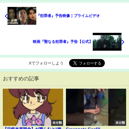
『犯罪者』予告映像｜プライムビデオ
映画『聖なる犯罪者』予告【公式】
Xでフォローしよう
おすすめの記事
未分類
未分類
【日銀当座預金】が膨らむと“地
Greennote Gsc60