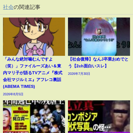
社会
の関連記事
「みんな絶対噛むんですよ
【社会復帰】なんJ卒業おめでと
（笑）」ファイルーズあい＆東
う【2ch面白いスレ】
内マリ子が語るTVアニメ『株式
2026年7月30日
会社マジルミエ』アフレコ裏話
(ABEMA TIMES)
2026年8月5日