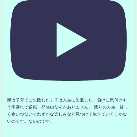
親は子育てに失敗した」子は人生に失敗した。負けに気付きも
う手遅れで逆転一発manなんかありません、 残りの人生、貧し
く食いつないでわずかな楽しみなど見つけて生きていくしかな
いのです。ないのです。