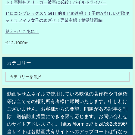
ト！害獣神アリ・ガー被害に必殺！パイルドライバー
ヒロコンプレックスNIGHT 的まとめ速報！！子供が欲しいど陰キ
ャアラフィフ女子のめざせ！専業主婦！婚活計画編
萌えっとこあに！
t112-1000ｍ
カテゴリー
動画やサムネイルで使用している映像の著作権や肖像権
等は全てその権利所有者様に帰属いたします。申しわけ
ございません。お客様からの要望、問題がある記事を削
除、送信防止措置にできる限り応じます。お問い合わせ
のサイトアドレスです。 https://form.os7.biz/f/c82c6596/
当サイトは各動画共有サイトへのアップロードは行なっ