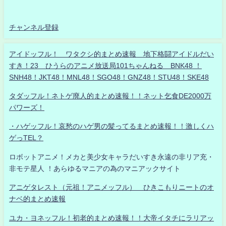
チャンネル登録
アイドッフル！ ワタクシ的まとめ速報 地下格闘アイドルだい
すき！23 ひうらのアニメ放送局101ちゃんねる BNK48 ！
SNH48！JKT48！MNL48！SGO48！GNZ48！STU48！SKE48
タダッフル！ネトゲ廃人的まとめ速報！！ネット乞食DE2000万
パワーズ！
・ハゲッフル！哀愁のハゲ男の髪ってるまとめ速報！！激しくハ
ゲっTEL？
ロボットアニメ！メカと美少女キャラだいすき永遠の非リア充・
非モテ星人 ！あらゆるマニアの為のマニアックサイト
アニゲタレスト（元祖！アニメッフル） ひきこもりニートのオ
ナベ的まとめ速報
ユカ・ヨネッフル！初老的まとめ速報！！大帝イタチにラリアッ