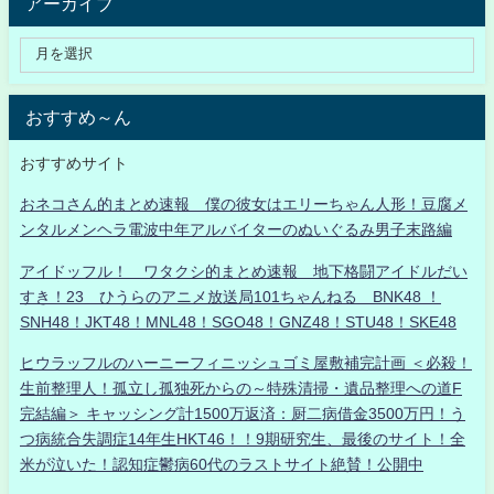
アーカイブ
おすすめ～ん
おすすめサイト
おネコさん的まとめ速報 僕の彼女はエリーちゃん人形！豆腐メ
ンタルメンヘラ電波中年アルバイターのぬいぐるみ男子末路編
アイドッフル！ ワタクシ的まとめ速報 地下格闘アイドルだい
すき！23 ひうらのアニメ放送局101ちゃんねる BNK48 ！
SNH48！JKT48！MNL48！SGO48！GNZ48！STU48！SKE48
ヒウラッフルのハーニーフィニッシュゴミ屋敷補完計画 ＜必殺！
生前整理人！孤立し孤独死からの～特殊清掃・遺品整理への道F
完結編＞ キャッシング計1500万返済：厨二病借金3500万円！う
つ病統合失調症14年生HKT46！！9期研究生、最後のサイト！全
米が泣いた！認知症鬱病60代のラストサイト絶賛！公開中