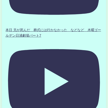
本日 兄が死んだ 葬式には行かなかった などなど 木曜ゴー
ルデン日浦劇場パート7