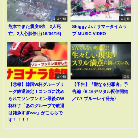
未分類
未分類
熊本でまた震度6強 2人死
Shiggy Jr. / サマータイムラ
亡、2人心肺停止(16/04/16)
ブ MUSIC VIDEO
未分類
国際
【悲報】韓国W杯グループリ
【予告】『聖なる犯罪者』予
ーグ敗退決定！コンゴに沈め
告編〈6.16デジタル配信開始
られてソンフンミン最後のW
／7.7 ブルーレイ発売〉
杯終了「あのグループで敗退
は雑魚すぎww」がこちらで
す！！！！