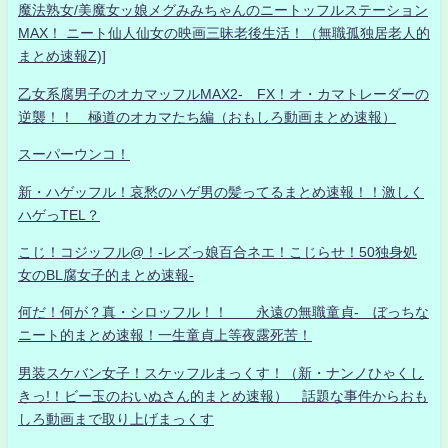
魔法熟女/美魔女ッ娘メグみみちゃんのニートッフルステーション
MAX！ ニート仙人仙女の映画三昧老後生活！（無職孤独居老人的
まとめ速報Z)]
乙女系腐男子のオカマッフルMAX2- FX！オ・カマトレーダーの
逆襲！！ 極道のオカマたち編（おもしろ動画まとめ速報）
スーパーウンコ！
新・ハゲッフル！哀愁のハゲ男の髪ってるまとめ速報！！激しく
ハゲっTEL？
こじ！コジッフル@！-レズっ娘百合ネエ！こじらせ！50独身処
女のBL腐女子的まとめ速報-
何だ！何が？真・シロッフル！！ 永遠の無職童貞- ぼっちな
ニート的まとめ速報！一生童貞上等夜露死苦！
男装スケバン女子！スケッフルまっくす！（新・ナンノひゃくし
きっ!！ビー玉のおいぬさん的まとめ速報） 話題な事件からおも
しろ動画まで取り上げまっくす