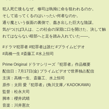
犯人死亡後もなぜ、修司は執拗に命を狙われるのか。
そして追ってくるのはいったい何者なのか。
通り魔という仮面の裏側で、蠢き出した巨大な陰謀。
気がつけば3人は、この社会の深淵に口を開けた、決して触
れてはならない暗部へと足を踏み入れていた――。
#ドラマ犯罪者 #犯罪者は誰だ #プライムビデオ
#高橋一生 #斎藤工 #水上恒司
Prime Original ドラマシリーズ『犯罪者』作品概要
配信日：7月17日(金) プライムビデオで世界独占配信
主演：高橋一生、斎藤工、水上恒司
原作：太田 愛『犯罪者』(角川文庫／KADOKAWA)
監督：松永大司
脚本：櫻井武晴
音楽：川井憲次