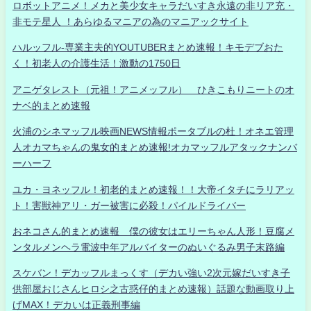
ロボットアニメ！メカと美少女キャラだいすき永遠の非リア充・
非モテ星人 ！あらゆるマニアの為のマニアックサイト
ハルッフル-専業主夫的YOUTUBERまとめ速報！キモデブおた
く！初老人の介護生活！激動の1750日
アニゲタレスト（元祖！アニメッフル） ひきこもりニートのオ
ナベ的まとめ速報
火浦のシネマッフル映画NEWS情報ポータブルの杜！オネエ管理
人オカマちゃんの鬼女的まとめ速報!オカマッフルアタックナンバ
ーハーフ
ユカ・ヨネッフル！初老的まとめ速報！！大帝イタチにラリアッ
ト！害獣神アリ・ガー被害に必殺！パイルドライバー
おネコさん的まとめ速報 僕の彼女はエリーちゃん人形！豆腐メ
ンタルメンヘラ電波中年アルバイターのぬいぐるみ男子末路編
スケバン！デカッフルまっくす（デカい強い2次元嫁だいすき子
供部屋おじさんヒロシ之古惑仔的まとめ速報）話題な動画取り上
げMAX！デカいは正義刑事編