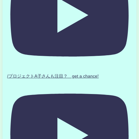
/プロジェクトA子さんも注目？ get a chance!