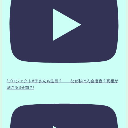
/プロジェクトA子さんも注目？ なぜ私は入会拒否？真相が
刺さる3分間？/