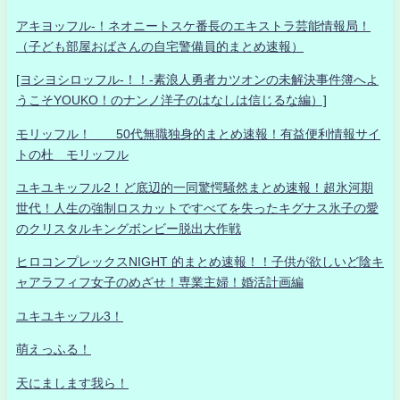
アキヨッフル-！ネオニートスケ番長のエキストラ芸能情報局！
（子ども部屋おばさんの自宅警備員的まとめ速報）
[ヨシヨシロッフル-！！-素浪人勇者カツオンの未解決事件簿へよ
うこそYOUKO！のナンノ洋子のはなしは信じるな編）]
モリッフル！ 50代無職独身的まとめ速報！有益便利情報サイ
トの杜 モリッフル
ユキユキッフル2！ど底辺的一同驚愕騒然まとめ速報！超氷河期
世代！人生の強制ロスカットですべてを失ったキグナス氷子の愛
のクリスタルキングボンビー脱出大作戦
ヒロコンプレックスNIGHT 的まとめ速報！！子供が欲しいど陰キ
ャアラフィフ女子のめざせ！専業主婦！婚活計画編
ユキユキッフル3！
萌えっふる！
天にまします我ら！