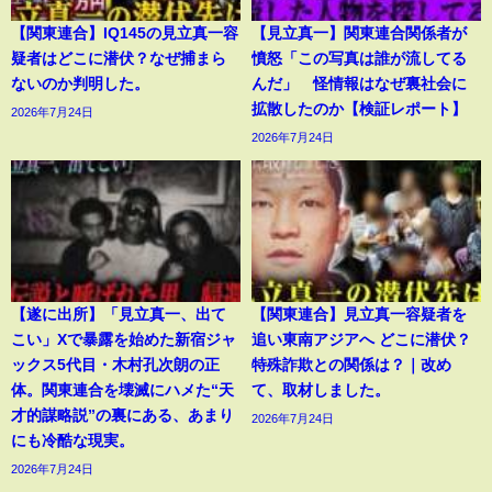
【関東連合】IQ145の見立真一容
【見立真一】関東連合関係者が
疑者はどこに潜伏？なぜ捕まら
憤怒「この写真は誰が流してる
ないのか判明した。
んだ」 怪情報はなぜ裏社会に
拡散したのか【検証レポート】
2026年7月24日
2026年7月24日
【遂に出所】「見立真一、出て
【関東連合】見立真一容疑者を
こい」Xで暴露を始めた新宿ジャ
追い東南アジアへ どこに潜伏？
ックス5代目・木村孔次朗の正
特殊詐欺との関係は？｜改め
体。関東連合を壊滅にハメた“天
て、取材しました。
才的謀略説”の裏にある、あまり
2026年7月24日
にも冷酷な現実。
2026年7月24日