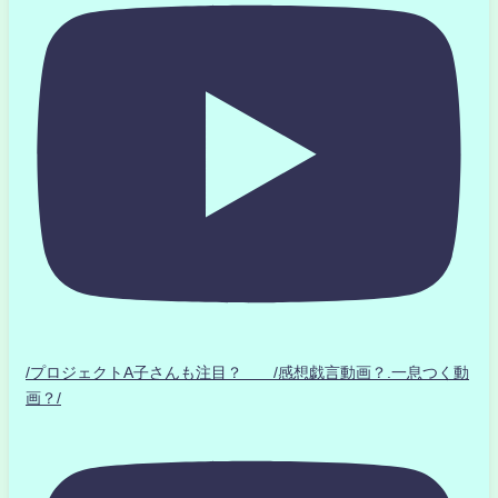
/プロジェクトA子さんも注目？ /感想戯言動画？.一息つく動
画？/