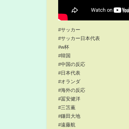
#サッカー
#サッカー日本代表
#w杯
#韓国
#中国の反応
#日本代表
#オランダ
#海外の反応
#冨安健洋
#三笘薫
#鎌田大地
#遠藤航