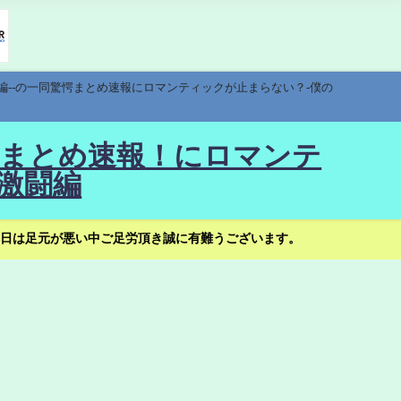
編--の一同驚愕まとめ速報にロマンティックが止まらない？-僕の
驚愕まとめ速報！にロマンテ
激闘編
日は足元が悪い中ご足労頂き誠に有難うございます。