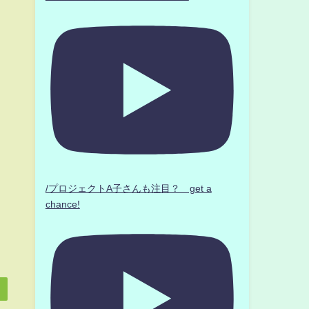
/プロジェクトA子さんも注目？ get a
chance!