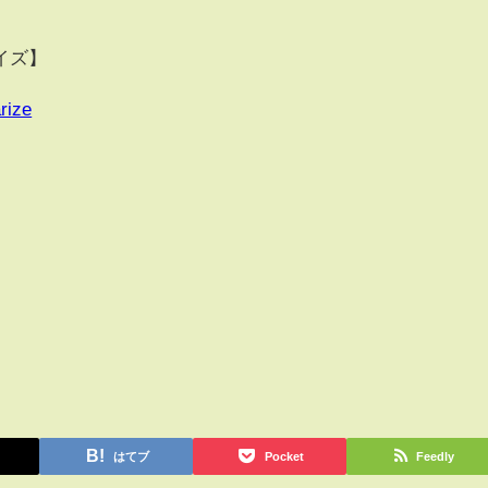
m
イズ】
rize
はてブ
Pocket
Feedly