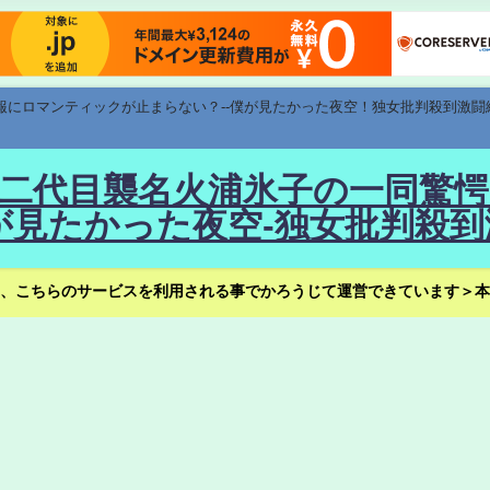
速報にロマンティックが止まらない？--僕が見たかった夜空！独女批判殺到激闘
！--二代目襲名火浦氷子の一同
見たかった夜空-独女批判殺到
、こちらのサービスを利用される事でかろうじて運営できています＞本