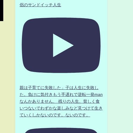
侶のサンドイッチ人生
親は子育てに失敗した」子は人生に失敗し
た。負けに気付きもう手遅れで逆転一発man
なんかありません、 残りの人生、貧しく食
いつないでわずかな楽しみなど見つけて生き
ていくしかないのです。ないのです。