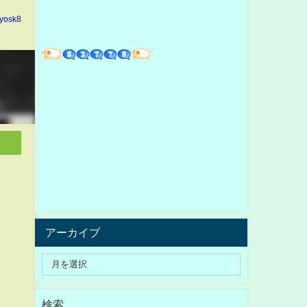
yosk8
アーカイブ
検索