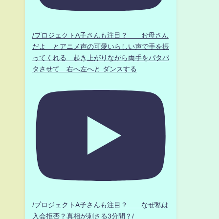
/プロジェクトA子さんも注目？ お母さん
だよ とアニメ声の可愛いらしい声で手を振
ってくれる 起き上がりながら両手をパタパ
タさせて 右へ左へと ダンスする
/プロジェクトA子さんも注目？ なぜ私は
入会拒否？真相が刺さる3分間？/