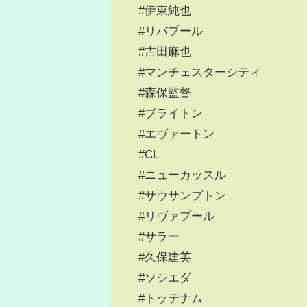
#伊東純也
#リバプール
#吉田麻也
#マンチェスターシティ
#森保監督
#ブライトン
#エヴァートン
#CL
#ニューカッスル
#サウサンプトン
#リヴァプール
#サラー
#久保建英
#ソシエダ
#トッテナム