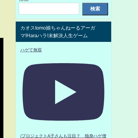
検索
カオスtomo娘ちゃんねーるアーガ
マ!Haraハラ!未解決人生ゲーム
ハゲて無双
/プロジェクトA子さんも注目？ 独身ハゲ僧