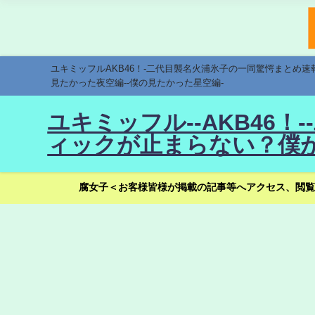
ユキミッフルAKB46！-二代目襲名火浦氷子の一同驚愕まとめ
見たかった夜空編--僕の見たかった星空編-
ユキミッフル--AKB46
ィックが止まらない？僕が
腐女子＜お客様皆様が掲載の記事等へアクセス、閲覧