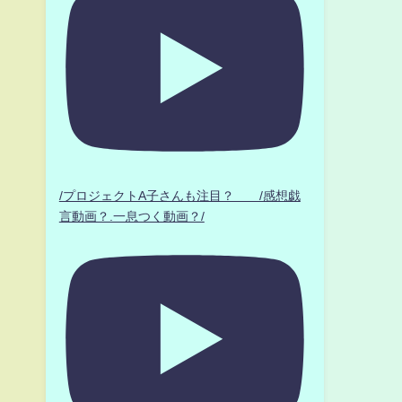
/プロジェクトA子さんも注目？ /感想戯
言動画？.一息つく動画？/