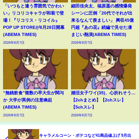
「いつもと違う雰囲気でかわい
細田佳央太、福原遥の感情爆発
い」リコリコキャラが和装で登
シーンに圧倒「20代でそれが出
場！『リコリス・リコイル』
来るなんて羨ましい」 興収45億
POP UP STOREが8月28日開幕
円超『あの花』続編で見せた凄
(ABEMA TIMES)
まじい熱演(ABEMA TIMES)
2026年8月7日
2026年8月7日
“無銭飲食”複数の早大生が関与
婚活女子ワイ(35)、心折れそう…
か 大学が異例の注意喚起
【2chまとめ】【2chスレ】
(ABEMA TIMES)
【5chスレ】
2026年8月7日
2026年8月7日
キャラメルコーン・ポテコなど41商品値上げ 9月出