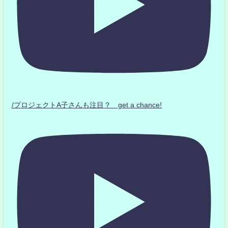
/プロジェクトA子さんも注目？ get a chance!