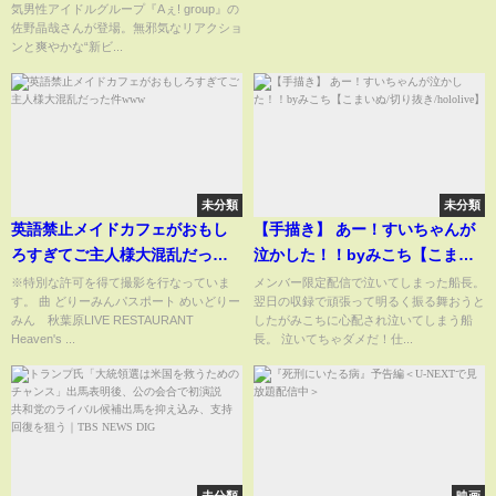
気男性アイドルグループ『Aぇ! group』の
辞儀で観客にさわやか対応
佐野晶哉さんが登場。無邪気なリアクショ
(ABEMA TIMES)
ンと爽やかな“新ビ...
未分類
未分類
英語禁止メイドカフェがおもし
【手描き】 あー！すいちゃんが
ろすぎてご主人様大混乱だった
泣かした！！byみこち【こまい
件www
ぬ/切り抜き/hololive】
※特別な許可を得て撮影を行なっていま
メンバー限定配信で泣いてしまった船長。
す。 曲 どりーみんパスポート めいどりー
翌日の収録で頑張って明るく振る舞おうと
みん 秋葉原LIVE RESTAURANT
したがみこちに心配され泣いてしまう船
Heaven's ...
長。 泣いてちゃダメだ！仕...