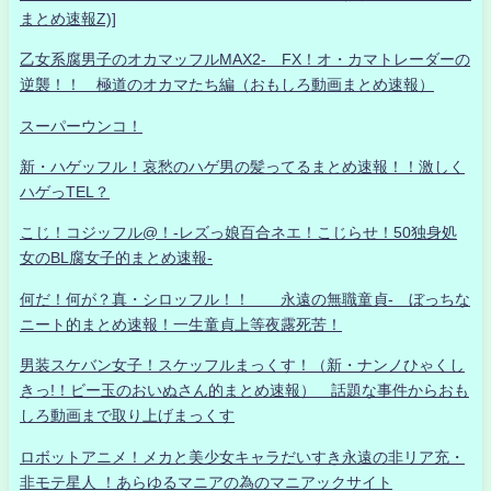
まとめ速報Z)]
乙女系腐男子のオカマッフルMAX2- FX！オ・カマトレーダーの
逆襲！！ 極道のオカマたち編（おもしろ動画まとめ速報）
スーパーウンコ！
新・ハゲッフル！哀愁のハゲ男の髪ってるまとめ速報！！激しく
ハゲっTEL？
こじ！コジッフル@！-レズっ娘百合ネエ！こじらせ！50独身処
女のBL腐女子的まとめ速報-
何だ！何が？真・シロッフル！！ 永遠の無職童貞- ぼっちな
ニート的まとめ速報！一生童貞上等夜露死苦！
男装スケバン女子！スケッフルまっくす！（新・ナンノひゃくし
きっ!！ビー玉のおいぬさん的まとめ速報） 話題な事件からおも
しろ動画まで取り上げまっくす
ロボットアニメ！メカと美少女キャラだいすき永遠の非リア充・
非モテ星人 ！あらゆるマニアの為のマニアックサイト