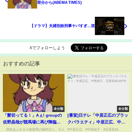
荷分から(ABEMA TIMES)
【ドラマ】夫婦別姓刑事ヤバすぎ…笑
Xでフォローしよう
おすすめの記事
未分類
未分類
「髪切ってる！」Aぇ! groupの
[番宣]日テレ「中居正広のブラッ
佐野晶哉が競馬場に再び降臨！
クバラエティ」中居正広、中島
全力で手を振る＆“深すぎる”お
知子、石原良純2007年
熱気あふれる小倉競馬の最終日に、大人
#中居正広 #中島知子 #石原良純...