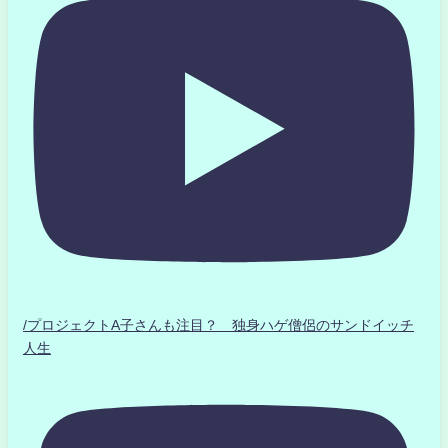
/プロジェクトA子さんも注目？ 独身ハゲ僧侶のサンドイッチ
人生