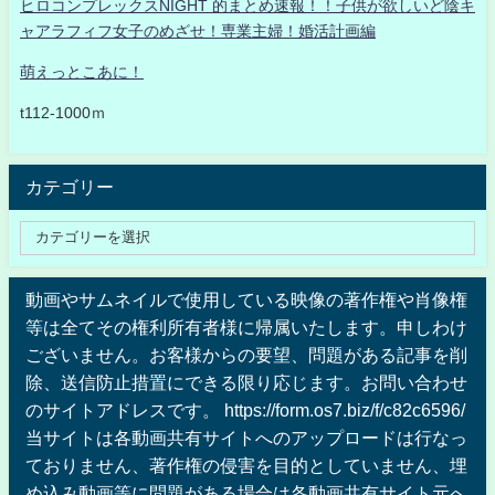
ヒロコンプレックスNIGHT 的まとめ速報！！子供が欲しいど陰キ
ャアラフィフ女子のめざせ！専業主婦！婚活計画編
萌えっとこあに！
t112-1000ｍ
カテゴリー
動画やサムネイルで使用している映像の著作権や肖像権
等は全てその権利所有者様に帰属いたします。申しわけ
ございません。お客様からの要望、問題がある記事を削
除、送信防止措置にできる限り応じます。お問い合わせ
のサイトアドレスです。 https://form.os7.biz/f/c82c6596/
当サイトは各動画共有サイトへのアップロードは行なっ
ておりません、著作権の侵害を目的としていません、埋
め込み動画等に問題がある場合は各動画共有サイト元へ