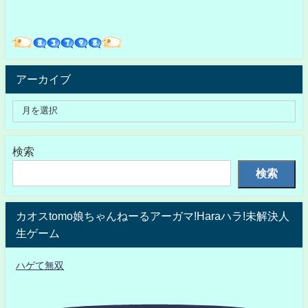
アーカイブ
検索
検索
カオスtomo娘ちゃんねーるアーガマ!Haraハラ!未解決人
生ゲーム
ハゲて無双