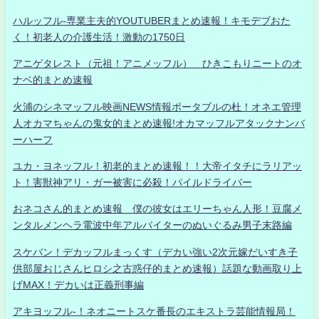
ハルッフル-専業主夫的YOUTUBERまとめ速報！キモデブおた
く！初老人の介護生活！激動の1750日
アニゲタレスト（元祖！アニメッフル） ひきこもりニートのオ
ナベ的まとめ速報
火浦のシネマッフル映画NEWS情報ポータブルの杜！オネエ管理
人オカマちゃんの鬼女的まとめ速報!オカマッフルアタックナンバ
ーハーフ
ユカ・ヨネッフル！初老的まとめ速報！！大帝イタチにラリアッ
ト！害獣神アリ・ガー被害に必殺！パイルドライバー
おネコさん的まとめ速報 僕の彼女はエリーちゃん人形！豆腐メ
ンタルメンヘラ電波中年アルバイターのぬいぐるみ男子末路編
スケバン！デカッフルまっくす（デカい強い2次元嫁だいすき子
供部屋おじさんヒロシ之古惑仔的まとめ速報）話題な動画取り上
げMAX！デカいは正義刑事編
アキヨッフル-！ネオニートスケ番長のエキストラ芸能情報局！