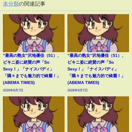
未分類
の関連記事
“最高の熟女”沢地優佳（51）、
“最高の熟女”沢地優佳（51）、
ビキニ姿に絶賛の声「So
ビキニ姿に絶賛の声「So
Sexy！」「ナイスバディ」
Sexy！」「ナイスバディ」
「隅々までも魅力的で綺麗！」
「隅々までも魅力的で綺麗！」
(ABEMA TIMES)
(ABEMA TIMES)
2026年8月7日
2026年8月7日