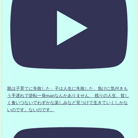
親は子育てに失敗した」子は人生に失敗した。負けに気付きも
う手遅れで逆転一発manなんかありません、 残りの人生、貧し
く食いつないでわずかな楽しみなど見つけて生きていくしかな
いのです。ないのです。