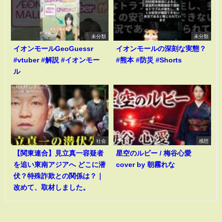
未分類
未分類
イオンモールGeoGuessr
イオンモールの深刻な実態？
#vtuber #解説 #イオンモー
#熊本 #防災 #Shorts
ル
社会
感想
【関東連合】見立真一容疑者
星空のルビー / 梅谷心愛
を追い東南アジアへ どこに潜
cover by 朝霧れな
伏？特殊詐欺との関係は？｜
改めて、取材しました。