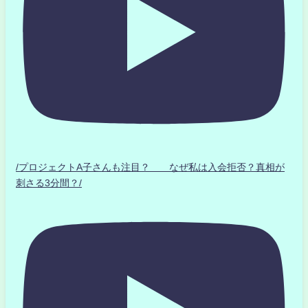
/プロジェクトA子さんも注目？ なぜ私は入会拒否？真相が
刺さる3分間？/