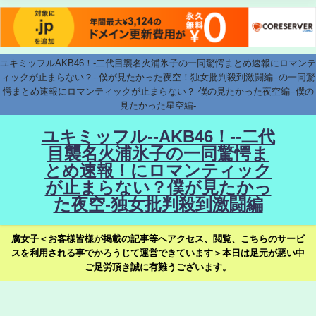
ユキミッフルAKB46！-二代目襲名火浦氷子の一同驚愕まとめ速報にロマンテ
ィックが止まらない？--僕が見たかった夜空！独女批判殺到激闘編--の一同驚
愕まとめ速報にロマンティックが止まらない？-僕の見たかった夜空編--僕の
見たかった星空編-
ユキミッフル--AKB46！--二代
目襲名火浦氷子の一同驚愕ま
とめ速報！にロマンティック
が止まらない？僕が見たかっ
た夜空-独女批判殺到激闘編
腐女子＜お客様皆様が掲載の記事等へアクセス、閲覧、こちらのサービ
スを利用される事でかろうじて運営できています＞本日は足元が悪い中
ご足労頂き誠に有難うございます。