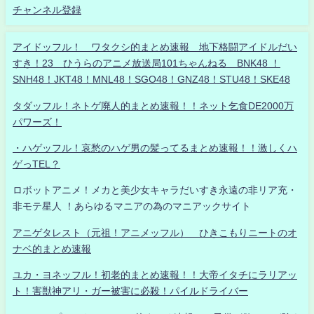
チャンネル登録
アイドッフル！ ワタクシ的まとめ速報 地下格闘アイドルだい
すき！23 ひうらのアニメ放送局101ちゃんねる BNK48 ！
SNH48！JKT48！MNL48！SGO48！GNZ48！STU48！SKE48
タダッフル！ネトゲ廃人的まとめ速報！！ネット乞食DE2000万
パワーズ！
・ハゲッフル！哀愁のハゲ男の髪ってるまとめ速報！！激しくハ
ゲっTEL？
ロボットアニメ！メカと美少女キャラだいすき永遠の非リア充・
非モテ星人 ！あらゆるマニアの為のマニアックサイト
アニゲタレスト（元祖！アニメッフル） ひきこもりニートのオ
ナベ的まとめ速報
ユカ・ヨネッフル！初老的まとめ速報！！大帝イタチにラリアッ
ト！害獣神アリ・ガー被害に必殺！パイルドライバー