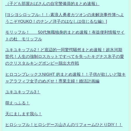
（子ども部屋おばさんの自宅警備員的まとめ速報）
[ヨシヨシロッフル-！！-素浪人勇者カツオンの未解決事件簿へよ
うこそYOUKO！のナンノ洋子のはなしは信じるな編）]
モリッフル！ 50代無職独身的まとめ速報！有益便利情報サイ
トの杜 モリッフル
ユキユキッフル2！ど底辺的一同驚愕騒然まとめ速報！超氷河期
世代！人生の強制ロスカットですべてを失ったキグナス氷子の愛
のクリスタルキングボンビー脱出大作戦
ヒロコンプレックスNIGHT 的まとめ速報！！子供が欲しいど陰キ
ャアラフィフ女子のめざせ！専業主婦！婚活計画編
ユキユキッフル3！
萌えっふる！
天にまします我ら！
ヒロシッフル！ヒロシデース山さんのリフォームひとりDIY！！