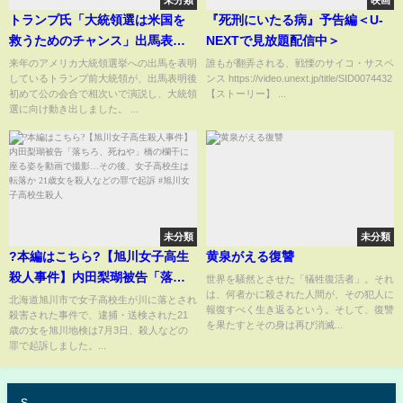
未分類
映画
トランプ氏「大統領選は米国を
『死刑にいたる病』予告編＜U-
救うためのチャンス」出馬表明
NEXTで見放題配信中＞
後、公の会合で初演説 共和党
来年のアメリカ大統領選挙への出馬を表明
誰もが翻弄される、戦慄のサイコ・サスペ
しているトランプ前大統領が、出馬表明後
ンス https://video.unext.jp/title/SID0074432
のライバル候補出馬を抑え込
初めて公の会合で相次いで演説し、大統領
【ストーリー】 ...
み、支持回復を狙う｜
選に向け動き出しました。 ...
TBS NEWS DIG
未分類
未分類
?本編はこちら?【旭川女子高生
黄泉がえる復讐
殺人事件】内田梨瑚被告「落ち
世界を騒然とさせた「犠牲復活者」。それ
は、何者かに殺された人間が、その犯人に
ろ、死ねや」橋の欄干に座る姿
北海道旭川市で女子高校生が川に落とされ
報復すべく生き返るという。そして、復讐
殺害された事件で、逮捕・送検された21
を動画で撮影…その後、女子高
を果たすとその身は再び消滅...
歳の女を旭川地検は7月3日、殺人などの
校生は転落か 21歳女を殺人など
罪で起訴しました。...
の罪で起訴 #旭川女子高校生殺人
s