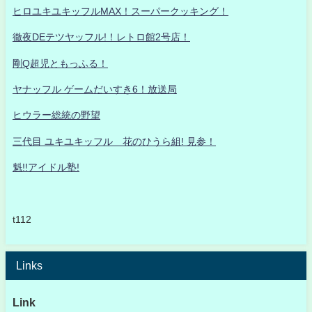
ヒロユキユキッフルMAX！スーパークッキング！
徹夜DEテツヤッフル!！レトロ館2号店！
剛Q超児ともっふる！
ヤナッフル ゲームだいすき6！放送局
ヒウラー総統の野望
三代目 ユキユキッフル 花のひうら組! 見参！
魁!!アイドル塾!
t112
Links
Link