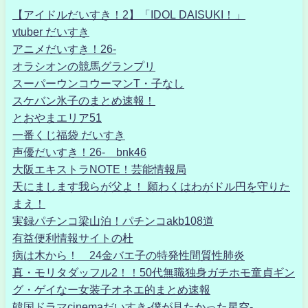
【アイドルだいすき！2】「IDOL DAISUKI！」
vtuber だいすき
アニメだいすき！26-
オラシオンの競馬グランプリ
スーパーウンコウーマンT・子なし
スケバン氷子のまとめ速報！
とおやまエリア51
一番くじ福袋 だいすき
声優だいすき！26- bnk46
大阪エキストラNOTE！芸能情報局
天にまします我らが父よ！ 願わくはわがドル円を守りた
まえ！
実録パチンコ梁山泊！パチンコakb108道
有益便利情報サイトの杜
病は木から！ 24金バエ子の特発性間質性肺炎
真・モリタダッフル2！！50代無職独身ガチホモ童貞ギン
グ・ゲイなー女装子オネエ的まとめ速報
韓国ドラマcinemaだいすき-僕が見たかった星空-