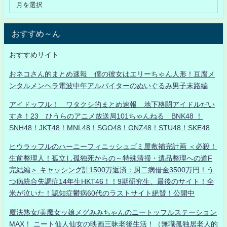
おすすめ～ん
おすすめサイト
おネコさん的まとめ速報 僕の彼女はエリーちゃん人形！豆腐メ
ンタルメンヘラ電波中年アルバイターのぬいぐるみ男子末路編
アイドッフル！ ワタクシ的まとめ速報 地下格闘アイドルだい
すき！23 ひうらのアニメ放送局101ちゃんねる BNK48 ！
SNH48！JKT48！MNL48！SGO48！GNZ48！STU48！SKE48
ヒウラッフルのハーニーフィニッシュゴミ屋敷補完計画 ＜必殺！
生前整理人！孤立し孤独死からの～特殊清掃・遺品整理への道F
完結編＞ キャッシング計1500万返済：厨二病借金3500万円！う
つ病統合失調症14年生HKT46！！9期研究生、最後のサイト！全
米が泣いた！認知症鬱病60代のラストサイト絶賛！公開中
魔法熟女/美魔女ッ娘メグみみちゃんのニートッフルステーション
MAX！ ニート仙人仙女の映画三昧老後生活！（無職孤独居老人的