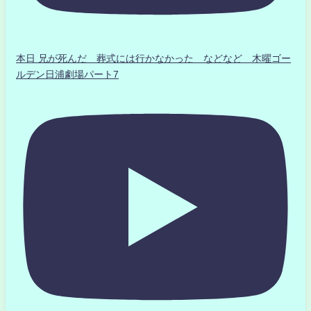
本日 兄が死んだ 葬式には行かなかった などなど 木曜ゴー
ルデン日浦劇場パート7