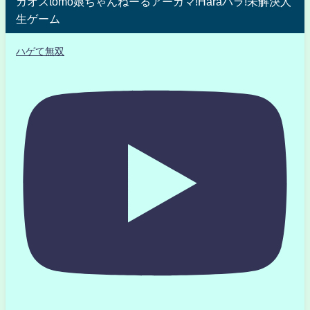
カオスtomo娘ちゃんねーるアーガマ!Haraハラ!未解決人
生ゲーム
ハゲて無双