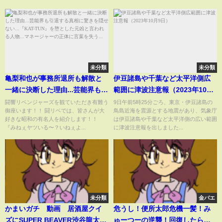
未分類
未分類
亀梨和也が事務所退所も解散と
伊豆諸島や千葉など太平洋側広
一緒に決断した理由...芸能界も引
範囲に津波注意報（2023年10月
退する真相に驚きを隠せない...
9日）
闘響リベンジャーズを観ていただき有難う
9日午前5時25分ごろ、東京・伊豆諸島の
御座います！！ 闘リベでは、皆さんが大
鳥島近海を震源とする地震があり、気象庁
『KAT-TUN』を堕とした元凶と
好きな昭和の有名人を紹介します！！
は伊豆諸島や千葉など太平洋側の広い範囲
言われる人物...マネージャーの正
『みねぇヤツいる〜？いねぇよ...
に津波注意報を出しました...
体に言葉を失う...
未分類
金バエ
かまいガチ 動画 居酒屋クイ
危うし！便所太郎危機一髪！み
ズにSUPER BEAVER渋谷龍太に
ゅーつーの逆襲！回復したらレ