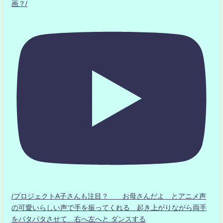
画？/
/プロジェクトA子さんも注目？ お母さんだよ とアニメ声
の可愛いらしい声で手を振ってくれる 起き上がりながら両手
をパタパタさせて 右へ左へと ダンスする