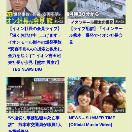
未分類
未分類
【イオン社長の会見ライブ】
【ライブ配信】「イオンモー
「深くお詫び申し上げます」
ル熊本」爆発でイオン社長会
イオンモール熊本の爆発事故
見
“安否不明4人の捜索と救出に
全力を尽くす” イオン吉田昭
夫社長が会見【熊本 震度7】
｜TBS NEWS DIG
未分類
未分類
“不適切な事務処理や死亡事
NEWS – SUMMER TIME
故” 熊本市交通局が職員2人
[Official Music Video]
を懲戒処分