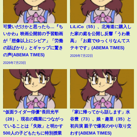
可愛いだけかと思ったら…『ち
LiLiCo（55）、北海道に購入し
いかわ』映画公開前の予習動画
た家の庭を公開し反響「うわ最
が「想像以上にシビア」「労働
高」「お庭でゆっくりなんてス
の話ばかり」とギャップに驚き
テキです」(ABEMA TIMES)
の声(ABEMA TIMES)
2026年7月22日
2026年7月23日
“仮面ライダー俳優”長田光平
「家に帰ってから話します」水
（28）、現在の職業につながっ
谷豊（73）、娘・趣里（35）と
ていることは「失敗」と明かす
初共演 親子で爆笑のやり取り交
500人の子どもたちに特別授業
わす(ABEMA TIMES)