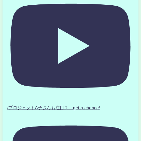
/プロジェクトA子さんも注目？ get a chance!