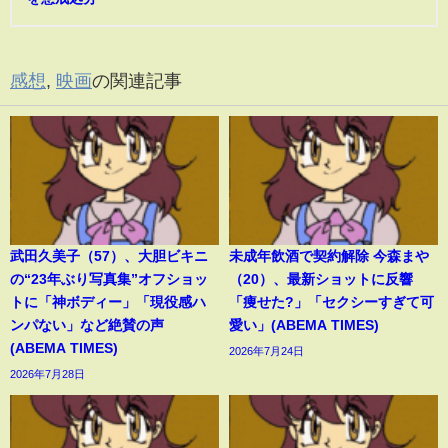
感想
,
映画
の関連記事
武田久美子（57）、大胆ビキニ
未成年飲酒で契約解除 今森まや
の“23年ぶり写真集”オフショッ
（20）、最新ショットに反響
トに「神ボディー」「現役感ハ
「痩せた?」「セクシーすぎて可
ンパない」など絶賛の声
愛い」(ABEMA TIMES)
(ABEMA TIMES)
2026年7月24日
2026年7月28日