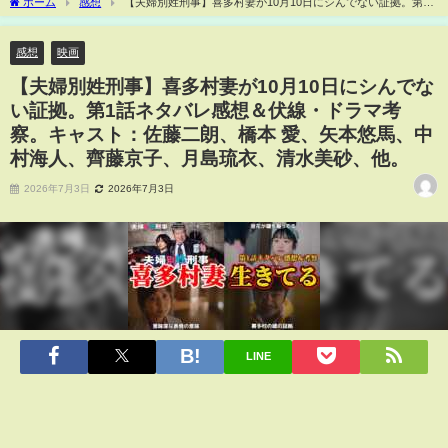
ホーム
感想
【夫婦別姓刑事】喜多村妻が10月10日にシんでない証拠。第1
話ネタバレ感想＆伏線・ドラマ考察。キャスト：佐藤二朗、橋本 愛、矢本悠馬、中村
海人、齊藤京子、月島琉衣、清水美砂、他。
感想
映画
【夫婦別姓刑事】喜多村妻が10月10日にシんでな
い証拠。第1話ネタバレ感想＆伏線・ドラマ考
察。キャスト：佐藤二朗、橋本 愛、矢本悠馬、中
村海人、齊藤京子、月島琉衣、清水美砂、他。
2026年7月3日
2026年7月3日
LINE