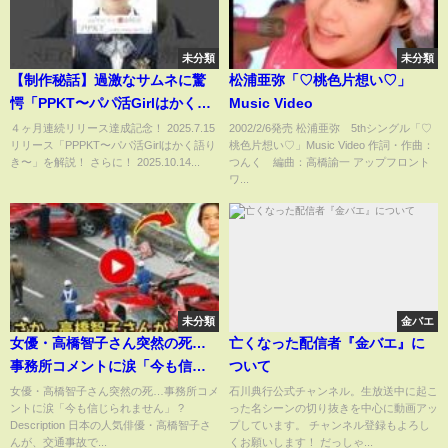
未分類
未分類
【制作秘話】過激なサムネに驚
松浦亜弥「♡桃色片想い♡」
愕「PPKT〜パパ活Girlはかく語
Music Video
りき〜」❤️四ノ宮澪(れいちぇむ)
４ヶ月連続リリース達成記念！ 2025.7.15
2002/2/6発売 松浦亜弥 5thシングル「♡
リリース「PPPKT〜パパ活Girlはかく語り
桃色片想い♡」Music Video 作詞・作曲：
#setsuna刹那 #アイドル #刹那
き〜」を解説！ さらに！ 2025.10.14...
つんく 編曲：高橋諭一 アップフロント
革命
ワ...
未分類
金バエ
女優・高橋智子さん突然の死…
亡くなった配信者『金バエ』に
事務所コメントに涙「今も信じ
ついて
られません」
女優・高橋智子さん突然の死…事務所コメ
石川典行公式チャンネル。生放送中に起こ
ントに涙「今も信じられません」 ?
った名シーンの切り抜きを中心に動画アッ
Description 日本の人気俳優・高橋智子さ
プしています。 チャンネル登録もよろし
んが、交通事故で...
くお願いします！ だっしゃ...