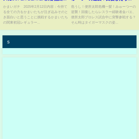
参戦 2月12日
スラー経験者金バエ、便所太郎
かまいガチ 2025年2月12日内容：今持て
危うし！便所太郎危機一髪！みゅーつーの
る全ての力をかまいたちが注ぎ込みそのと
逆襲！回復したらレスラー経験者金バエ、
プロレス試合中に突撃参戦す
き面白いと思うことに挑戦するかまいたち
便所太郎プロレス試合中に突撃参戦する？
る？そん時はタイガーマスクの
の関東初冠レギュラー...
そん時はタイガーマスクの姿...
姿？真央ちゃんスターライトキ
ッドマスクで加勢？セコンド？
s
リングネームはあらいぐまラス
カル真央ね!