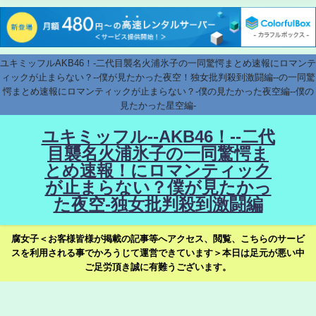
ユキミッフルAKB46！-二代目襲名火浦氷子の一同驚愕まとめ速報にロマンテ
ィックが止まらない？--僕が見たかった夜空！独女批判殺到激闘編--の一同驚
愕まとめ速報にロマンティックが止まらない？-僕の見たかった夜空編--僕の
見たかった星空編-
ユキミッフル--AKB46！--二代
目襲名火浦氷子の一同驚愕ま
とめ速報！にロマンティック
が止まらない？僕が見たかっ
た夜空-独女批判殺到激闘編
腐女子＜お客様皆様が掲載の記事等へアクセス、閲覧、こちらのサービ
スを利用される事でかろうじて運営できています＞本日は足元が悪い中
ご足労頂き誠に有難うございます。