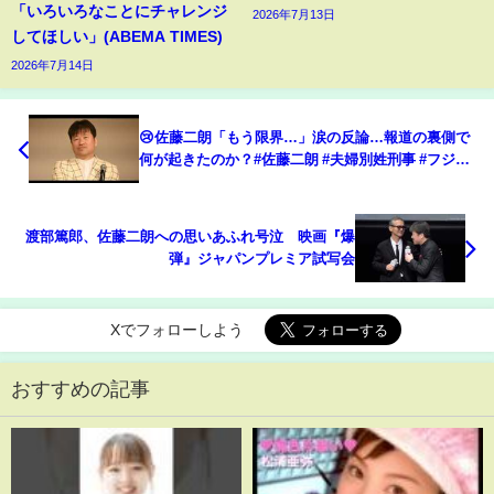
「いろいろなことにチャレンジ
2026年7月13日
してほしい」(ABEMA TIMES)
2026年7月14日
😢佐藤二朗「もう限界…」涙の反論…報道の裏側で
何が起きたのか？#佐藤二朗 #夫婦別姓刑事 #フジテ
レビ #芸能ニュース #ハラスメント #週刊文春 #芸能
界 #話題 #最新ニュース #エンタメ
渡部篤郎、佐藤二朗への思いあふれ号泣 映画『爆
弾』ジャパンプレミア試写会
Xでフォローしよう
おすすめの記事