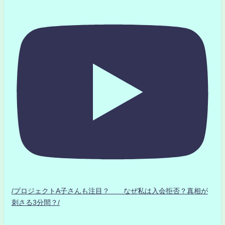
/プロジェクトA子さんも注目？ なぜ私は入会拒否？真相が
刺さる3分間？/