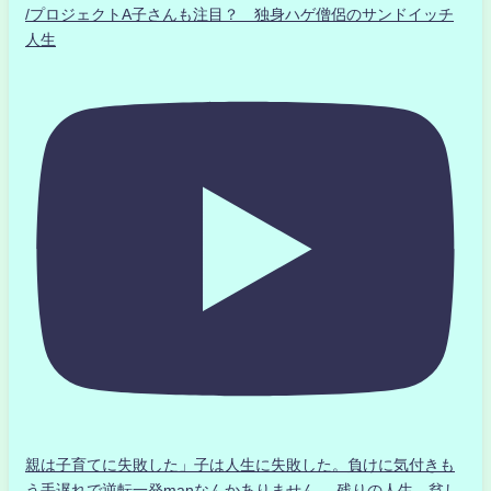
/プロジェクトA子さんも注目？ 独身ハゲ僧侶のサンドイッチ
人生
親は子育てに失敗した」子は人生に失敗した。負けに気付きも
う手遅れで逆転一発manなんかありません、 残りの人生、貧し