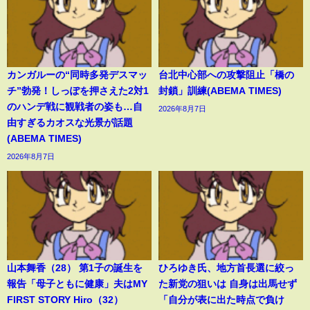
カンガルーの“同時多発デスマッ
台北中心部への攻撃阻止「橋の
チ”勃発！しっぽを押さえた2対1
封鎖」訓練(ABEMA TIMES)
のハンデ戦に観戦者の姿も…自
2026年8月7日
由すぎるカオスな光景が話題
(ABEMA TIMES)
2026年8月7日
山本舞香（28） 第1子の誕生を
ひろゆき氏、地方首長選に絞っ
報告「母子ともに健康」夫はMY
た新党の狙いは 自身は出馬せず
FIRST STORY Hiro（32）
「自分が表に出た時点で負け