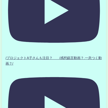
/プロジェクトA子さんも注目？ /感想戯言動画？.一息つく動
画？/