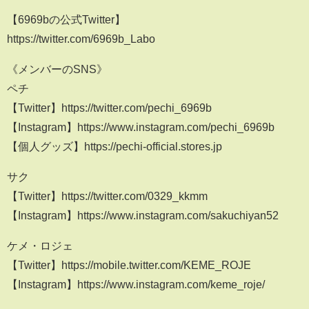
【6969bの公式Twitter】
https://twitter.com/6969b_Labo
《メンバーのSNS》
ペチ
【Twitter】https://twitter.com/pechi_6969b
【Instagram】https://www.instagram.com/pechi_6969b
【個人グッズ】https://pechi-official.stores.jp
サク
【Twitter】https://twitter.com/0329_kkmm
【Instagram】https://www.instagram.com/sakuchiyan52
ケメ・ロジェ
【Twitter】https://mobile.twitter.com/KEME_ROJE
【Instagram】https://www.instagram.com/keme_roje/