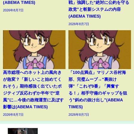
(ABEMA TIMES)
戦」強調した“絶対に公約を守る
政党”と斬新システムの内容
2026年8月7日
(ABEMA TIMES)
2026年8月7日
高市総理へのネット上の風向き
「100点満点」マリノス谷村海
が急変？「新しいこと始めてく
那、完璧ムーブ→“裏抜け
れそう」期待感強く出ていたポ
弾”「これぞ9番」「興奮す
ジティブ反応わずか半年で“逆
る！」相手守備のギャップを狙
風”に…今後の政権運営に及ぼす
う”斜めの抜け出し”(ABEMA
影響は(ABEMA TIMES)
TIMES)
2026年8月7日
2026年8月7日