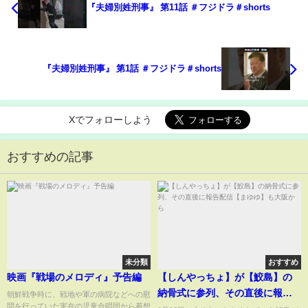
『夫婦別姓刑事』 第11話 ＃フジドラ＃shorts
『夫婦別姓刑事』 第1話 ＃フジドラ＃shorts
Xでフォローしよう
おすすめの記事
未分類
おすすめ
映画『戦場のメロディ』予告編
【しんやっちょ】が【鮫島】の
納骨式に参列、その直後に報告
朝鮮戦争時に、戦地や軍の病院などへの慰
問を行っていた実在の児童合唱団から着想