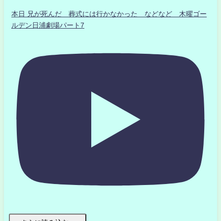
本日 兄が死んだ 葬式には行かなかった などなど 木曜ゴー
ルデン日浦劇場パート7