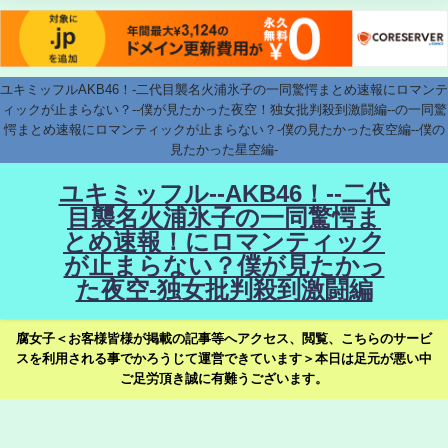
ユキミッフルAKB46！-二代目襲名火浦氷子の一同驚愕まとめ速報にロマンテ
ィックが止まらない？--僕が見たかった夜空！独女批判殺到激闘編--の一同驚
愕まとめ速報にロマンティックが止まらない？-僕の見たかった夜空編--僕の
見たかった星空編-
ユキミッフル--AKB46！--二代
目襲名火浦氷子の一同驚愕ま
とめ速報！にロマンティック
が止まらない？僕が見たかっ
た夜空-独女批判殺到激闘編
腐女子＜お客様皆様が掲載の記事等へアクセス、閲覧、こちらのサービ
スを利用される事でかろうじて運営できています＞本日は足元が悪い中
ご足労頂き誠に有難うございます。