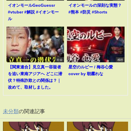
イオンモールGeoGuessr
イオンモールの深刻な実態？
#vtuber #解説 #イオンモー
#熊本 #防災 #Shorts
ル
社会
感想
【関東連合】見立真一容疑者
星空のルビー / 梅谷心愛
を追い東南アジアへ どこに潜
cover by 朝霧れな
伏？特殊詐欺との関係は？｜
改めて、取材しました。
未分類
の関連記事