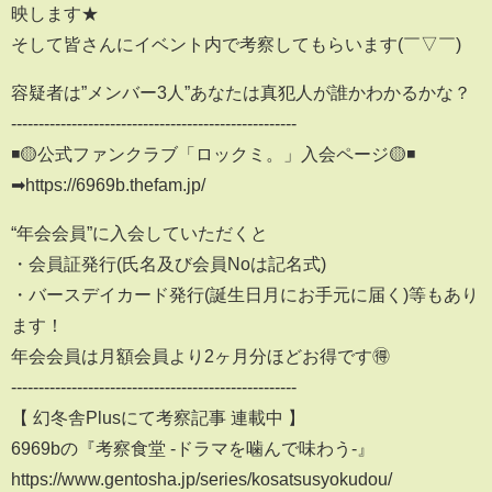
映します★
そして皆さんにイベント内で考察してもらいます(￣▽￣)
容疑者は”メンバー3人”あなたは真犯人が誰かわかるかな？
----------------------------------------------------
◾️🟡公式ファンクラブ「ロックミ。」入会ページ🟡◾️
➡︎https://6969b.thefam.jp/
“年会会員”に入会していただくと
・会員証発行(氏名及び会員Noは記名式)
・バースデイカード発行(誕生日月にお手元に届く)等もあり
ます！
年会会員は月額会員より2ヶ月分ほどお得です🉐
----------------------------------------------------
【 幻冬舎Plusにて考察記事 連載中 】
6969bの『考察食堂 -ドラマを噛んで味わう-』
https://www.gentosha.jp/series/kosatsusyokudou/