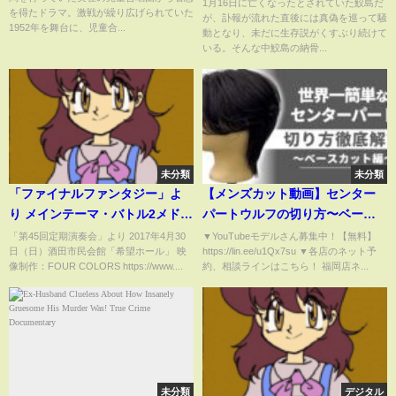
配信【まゆゆ】も大阪から
1月16日に亡くなったとされていた鮫島だ
を得たドラマ。激戦が繰り広げられていた
が、訃報が流れた直後には真偽を巡って騒
1952年を舞台に、児童合...
動となり、未だに生存説がくすぶり続けて
いる。そんな中鮫島の納骨...
未分類
未分類
「ファイナルファンタジー」よ
【メンズカット動画】センター
り メインテーマ・バトル2メドレ
パートウルフの切り方〜ベース
ー／酒田吹奏楽団
カット編〜［美容師向け］［初
「第45回定期演奏会」より 2017年4月30
▼YouTubeモデルさん募集中！【無料】
日（日）酒田市民会館「希望ホール」 映
https://lin.ee/u1Qx7su ▼各店のネット予
心者向け］
像制作：FOUR COLORS https://www....
約、相談ラインはこちら！ 福岡店ネ...
未分類
デジタル