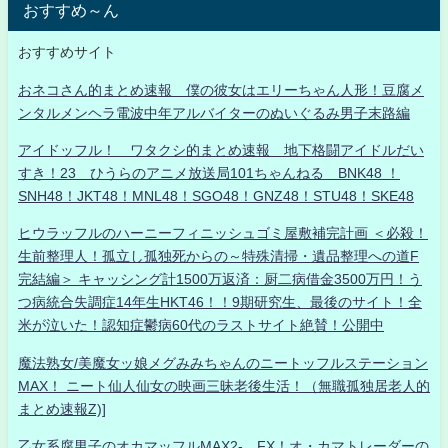
おすすめ～ん
おすすめサイト
おネコさん的まとめ速報 僕の彼女はエリーちゃん人形！豆腐メ
ンタルメンヘラ電波中年アルバイターのぬいぐるみ男子末路編
アイドッフル！ ワタクシ的まとめ速報 地下格闘アイドルだい
すき！23 ひうらのアニメ放送局101ちゃんねる BNK48 ！
SNH48！JKT48！MNL48！SGO48！GNZ48！STU48！SKE48
ヒウラッフルのハーニーフィニッシュゴミ屋敷補完計画 ＜必殺！
生前整理人！孤立し孤独死からの～特殊清掃・遺品整理への道F
完結編＞ キャッシング計1500万返済：厨二病借金3500万円！う
つ病統合失調症14年生HKT46！！9期研究生、最後のサイト！全
米が泣いた！認知症鬱病60代のラストサイト絶賛！公開中
魔法熟女/美魔女ッ娘メグみみちゃんのニートッフルステーション
MAX！ ニート仙人仙女の映画三昧老後生活！（無職孤独居老人的
まとめ速報Z)]
乙女系腐男子のオカマッフルMAX2- FX！オ・カマトレーダーの