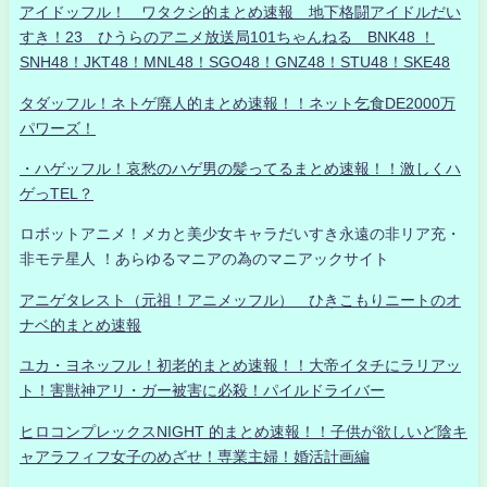
アイドッフル！ ワタクシ的まとめ速報 地下格闘アイドルだい
すき！23 ひうらのアニメ放送局101ちゃんねる BNK48 ！
SNH48！JKT48！MNL48！SGO48！GNZ48！STU48！SKE48
タダッフル！ネトゲ廃人的まとめ速報！！ネット乞食DE2000万
パワーズ！
・ハゲッフル！哀愁のハゲ男の髪ってるまとめ速報！！激しくハ
ゲっTEL？
ロボットアニメ！メカと美少女キャラだいすき永遠の非リア充・
非モテ星人 ！あらゆるマニアの為のマニアックサイト
アニゲタレスト（元祖！アニメッフル） ひきこもりニートのオ
ナベ的まとめ速報
ユカ・ヨネッフル！初老的まとめ速報！！大帝イタチにラリアッ
ト！害獣神アリ・ガー被害に必殺！パイルドライバー
ヒロコンプレックスNIGHT 的まとめ速報！！子供が欲しいど陰キ
ャアラフィフ女子のめざせ！専業主婦！婚活計画編