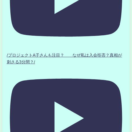
/プロジェクトA子さんも注目？ なぜ私は入会拒否？真相が
刺さる3分間？/