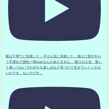
親は子育てに失敗した」子は人生に失敗した。負けに気付きも
う手遅れで逆転一発manなんかありません、 残りの人生、貧し
く食いつないでわずかな楽しみなど見つけて生きていくしかな
いのです。ないのです。