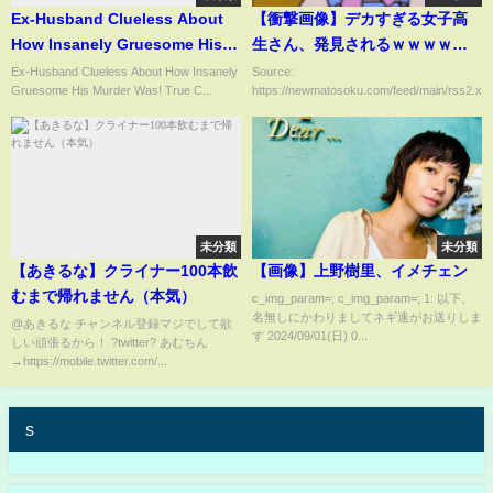
Ex-Husband Clueless About
【衝撃画像】デカすぎる女子高
How Insanely Gruesome His
生さん、発見されるｗｗｗｗｗ
Murder Was! True Crime
ｗｗｗｗｗ
Ex-Husband Clueless About How Insanely
Source:
Gruesome His Murder Was! True C...
https://newmatosoku.com/feed/main/rss2.xml.
Documentary
未分類
未分類
【あきるな】クライナー100本飲
【画像】上野樹里、イメチェン
むまで帰れません（本気）
c_img_param=; c_img_param=; 1: 以下、
名無しにかわりましてネギ速がお送りしま
@あきるな チャンネル登録マジでして欲
す 2024/09/01(日) 0...
しい頑張るから！ ?twitter? あむちん
→https://mobile.twitter.com/...
s