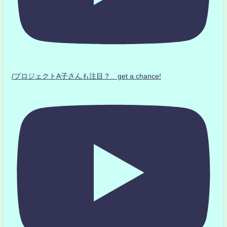
/プロジェクトA子さんも注目？ get a chance!