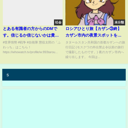
社会
未分類
とある有識者の方からのDMで
ロシアひとり旅【カザン③終】
す。信じるか信じないかは貴方
カザン市内の夜景スポットをご
しだいです。
紹介
#世界情勢 #戦争 #自衛隊 懲役太郎の「ふ
タタールスタン共和国の首都カザンへの旅
わっち」はこちら！
行日記 (モスクワの外出禁止令以前の旅行
https://whowatch.tv/profile/w:893tarou...
で撮影したものです。) 夜のカザン市内へ
繰り出します。 今回は...
s