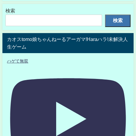
検索
検索
カオスtomo娘ちゃんねーるアーガマ!Haraハラ!未解決人
生ゲーム
ハゲて無双