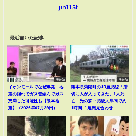
jin115f
最近書いた記事
未分類
未分類
イオンモールでなぜ爆発 地
熊本県菊陽町のJR豊肥線「踏
震の揺れでガス管緩んでガス
切に人が入ってきた」1人死
充満した可能性も【熊本地
亡 光の森～肥後大津間で約
震】（2026年07月29日）
1時間半 運転見合わせ