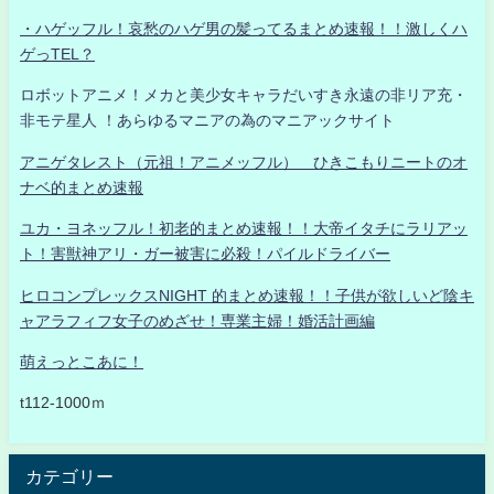
・ハゲッフル！哀愁のハゲ男の髪ってるまとめ速報！！激しくハ
ゲっTEL？
ロボットアニメ！メカと美少女キャラだいすき永遠の非リア充・
非モテ星人 ！あらゆるマニアの為のマニアックサイト
アニゲタレスト（元祖！アニメッフル） ひきこもりニートのオ
ナベ的まとめ速報
ユカ・ヨネッフル！初老的まとめ速報！！大帝イタチにラリアッ
ト！害獣神アリ・ガー被害に必殺！パイルドライバー
ヒロコンプレックスNIGHT 的まとめ速報！！子供が欲しいど陰キ
ャアラフィフ女子のめざせ！専業主婦！婚活計画編
萌えっとこあに！
t112-1000ｍ
カテゴリー