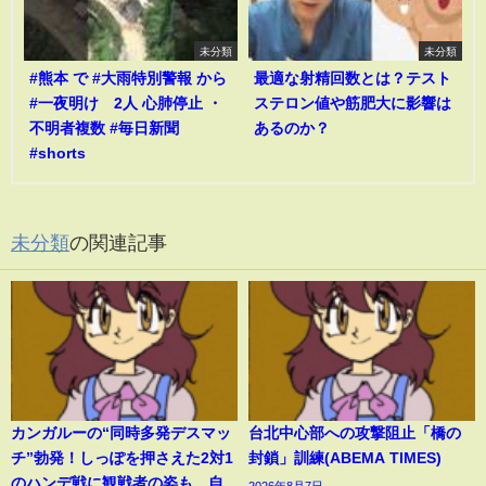
未分類
未分類
#熊本 で #大雨特別警報 から
最適な射精回数とは？テスト
#一夜明け 2人 心肺停止 ・
ステロン値や筋肥大に影響は
不明者複数 #毎日新聞
あるのか？
#shorts
未分類
の関連記事
カンガルーの“同時多発デスマッ
台北中心部への攻撃阻止「橋の
チ”勃発！しっぽを押さえた2対1
封鎖」訓練(ABEMA TIMES)
のハンデ戦に観戦者の姿も…自