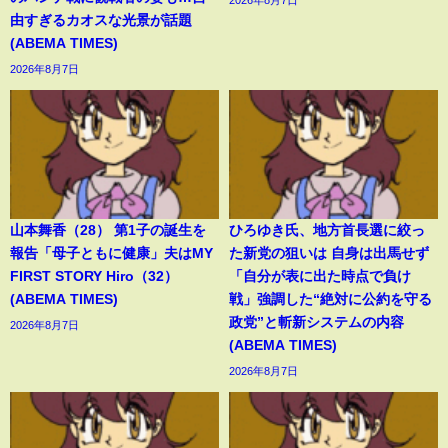
2026年8月7日
由すぎるカオスな光景が話題
(ABEMA TIMES)
2026年8月7日
山本舞香（28） 第1子の誕生を
ひろゆき氏、地方首長選に絞っ
報告「母子ともに健康」夫はMY
た新党の狙いは 自身は出馬せず
FIRST STORY Hiro（32）
「自分が表に出た時点で負け
(ABEMA TIMES)
戦」強調した“絶対に公約を守る
政党”と斬新システムの内容
2026年8月7日
(ABEMA TIMES)
2026年8月7日