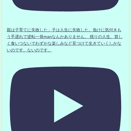
親は子育てに失敗した」子は人生に失敗した。負けに気付きも
う手遅れで逆転一発manなんかありません、 残りの人生、貧し
く食いつないでわずかな楽しみなど見つけて生きていくしかな
いのです。ないのです。