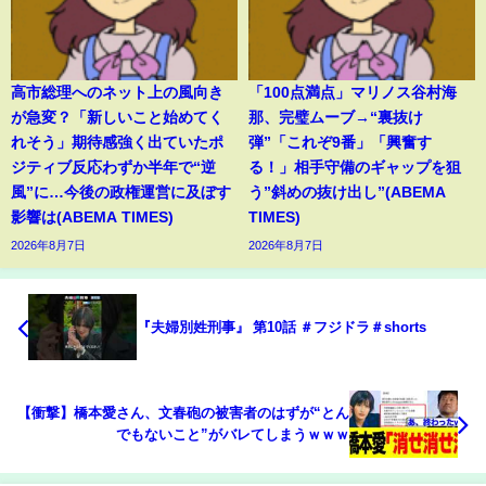
高市総理へのネット上の風向き
「100点満点」マリノス谷村海
が急変？「新しいこと始めてく
那、完璧ムーブ→“裏抜け
れそう」期待感強く出ていたポ
弾”「これぞ9番」「興奮す
ジティブ反応わずか半年で“逆
る！」相手守備のギャップを狙
風”に…今後の政権運営に及ぼす
う”斜めの抜け出し”(ABEMA
影響は(ABEMA TIMES)
TIMES)
2026年8月7日
2026年8月7日
『夫婦別姓刑事』 第10話 ＃フジドラ＃shorts
【衝撃】橋本愛さん、文春砲の被害者のはずが“とん
でもないこと”がバレてしまうｗｗｗ