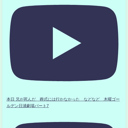
本日 兄が死んだ 葬式には行かなかった などなど 木曜ゴー
ルデン日浦劇場パート7