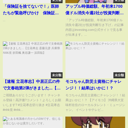
未分類
未分類
「保険証を捨てないで！」医師
アップル時価総額、年初来1700
たちが緊急呼びかけ 保険証が
億ドル消失今週2社が投資判断引
使えなくなると勘違いしている
き下げ
...
「アップル時価総額、年初来1700億ドル
消失今週2社が投資判断引き下げ」の記事
人が多すぎる(Tokyo News)
内容はinvesting.com公式サイトで見る事
が出来ます。...
未分類
未分類
【速報 立花孝志】中居正広の件
モコちゃん防災士資格にチャレ
で文春砲第2弾がきました...【立
ンジ！！結果はいかに！？
花孝志 斎藤元彦 兵庫県 NHK党
ご視聴ありがとうございます！ チャンネ
モコちゃん防災士資格にチャレンジ！！結
ル登録！高評価?コメント！よろしくお願
果はいかに！？ 【アイモコ】 沖縄県大宜
折田楓 奥谷謙一 浜田聡】
いします? #立花孝志切り抜き #立花孝志
味村在住のローカルタレント・ミュージシ
#nhk党 #nhk...
ャン。 イベントやテレビ...