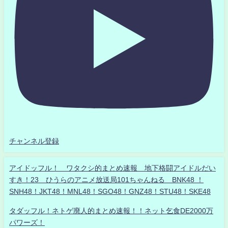
チャンネル登録
アイドッフル！ ワタクシ的まとめ速報 地下格闘アイドルだい
すき！23 ひうらのアニメ放送局101ちゃんねる BNK48 ！
SNH48！JKT48！MNL48！SGO48！GNZ48！STU48！SKE48
タダッフル！ネトゲ廃人的まとめ速報！！ネット乞食DE2000万
パワーズ！