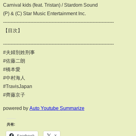
Carnival kids (feat. Tristan) / Stardom Sound
(P) & (C) Star Music Entertainment Inc.
-------------------------------------------------------------------------
【目次】
-------------------------------------------------------------------------
#夫婦別姓刑事
#佐藤二朗
#橋本愛
#中村海人
#TravisJapan
#齊藤京子
powered by
Auto Youtube Summarize
共有:
Facebook
X