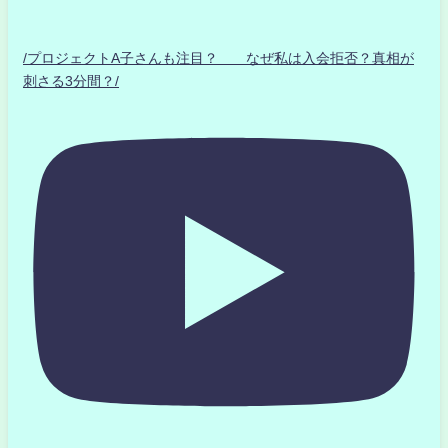
/プロジェクトA子さんも注目？ なぜ私は入会拒否？真相が
刺さる3分間？/