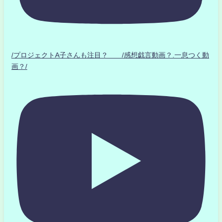
/プロジェクトA子さんも注目？ /感想戯言動画？.一息つく動
画？/