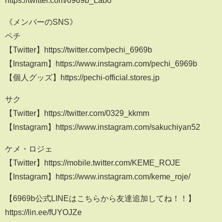
https://twitter.com/6969b_Labo
《メンバーのSNS》
ペチ
【Twitter】https://twitter.com/pechi_6969b
【Instagram】https://www.instagram.com/pechi_6969b
【個人グッズ】https://pechi-official.stores.jp
サク
【Twitter】https://twitter.com/0329_kkmm
【Instagram】https://www.instagram.com/sakuchiyan52
ケメ・ロジェ
【Twitter】https://mobile.twitter.com/KEME_ROJE
【Instagram】https://www.instagram.com/keme_roje/
【6969b公式LINEはこちらから友達追加してね！！】
https://lin.ee/fUYOJZe