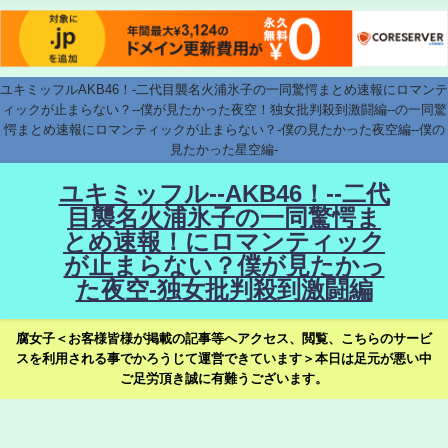
ユキミッフルAKB46！-二代目襲名火浦氷子の一同驚愕まとめ速報にロマンテ
ィックが止まらない？--僕が見たかった夜空！独女批判殺到激闘編--の一同驚
愕まとめ速報にロマンティックが止まらない？-僕の見たかった夜空編--僕の
見たかった星空編-
ユキミッフル--AKB46！--二代
目襲名火浦氷子の一同驚愕ま
とめ速報！にロマンティック
が止まらない？僕が見たかっ
た夜空-独女批判殺到激闘編
腐女子＜お客様皆様が掲載の記事等へアクセス、閲覧、こちらのサービ
スを利用される事でかろうじて運営できています＞本日は足元が悪い中
ご足労頂き誠に有難うございます。