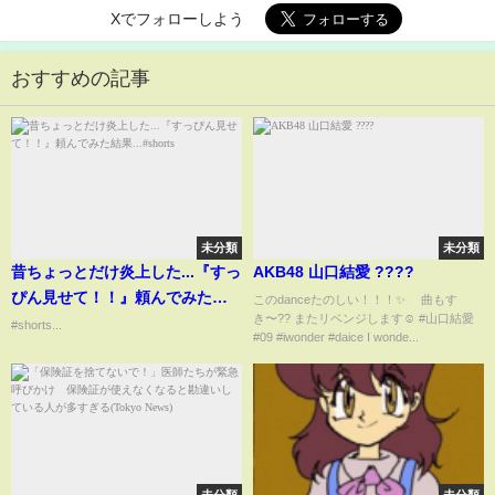
Xでフォローしよう
おすすめの記事
未分類
未分類
昔ちょっとだけ炎上した...『すっ
AKB48 山口結愛 ????
ぴん見せて！！』頼んでみた結
このdanceたのしい！！！✨ 曲もす
き〜?? またリベンジします☺︎ #山口結愛
果...#shorts
#shorts...
#09 #iwonder #daice I wonde...