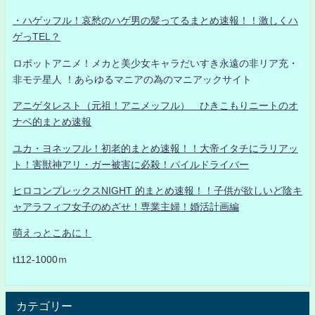
・ハゲッフル！哀愁のハゲ男の髪ってるまとめ速報！！激しくハ
ゲっTEL？
ロボットアニメ！メカと美少女キャラだいすき永遠の非リア充・
非モテ星人 ！あらゆるマニアの為のマニアックサイト
アニゲタレスト（元祖！アニメッフル） ひきこもりニートのオ
ナベ的まとめ速報
ユカ・ヨネッフル！初老的まとめ速報！！大帝イタチにラリアッ
ト！害獣神アリ・ガー被害に必殺！パイルドライバー
ヒロコンプレックスNIGHT 的まとめ速報！！子供が欲しいど陰キ
ャアラフィフ女子のめざせ！専業主婦！婚活計画編
萌えっとこあに！
t112-1000ｍ
カテゴリー