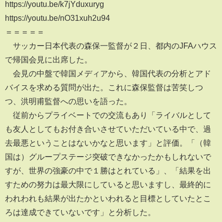
https://youtu.be/k7jYduxuryg
https://youtu.be/nO31xuh2u94
＝＝＝＝＝
サッカー日本代表の森保一監督が２日、都内のJFAハウス
で帰国会見に出席した。
会見の中盤で韓国メディアから、韓国代表の分析とアド
バイスを求める質問が出た。これに森保監督は苦笑しつ
つ、洪明甫監督への思いを語った。
従前からプライベートでの交流もあり「ライバルとして
も友人としてもお付き合いさせていただいている中で、過
去最悪ということはないかなと思います」と評価。「（韓
国は）グループステージ突破できなかったかもしれないで
すが、世界の強豪の中で１勝はとれている」、「結果を出
すための努力は最大限にしていると思いますし、最終的に
われわれも結果が出たかといわれると目標としていたとこ
ろは達成できていないです」と分析した。