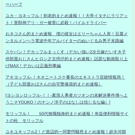
ーハーフ
ユカ・ヨネッフル！初老的まとめ速報！！大帝イタチにラリアッ
ト！害獣神アリ・ガー被害に必殺！パイルドライバー
おネコさん的まとめ速報 僕の彼女はエリーちゃん人形！豆腐メ
ンタルメンヘラ電波中年アルバイターのぬいぐるみ男子末路編
スケバン！デカッフルまっくす（デカい強い2次元嫁だいすき子
供部屋おじさんヒロシ之古惑仔的まとめ速報）話題な動画取り上
げMAX！デカいは正義刑事編
アキヨッフル-！ネオニートスケ番長のエキストラ芸能情報局！
（子ども部屋おばさんの自宅警備員的まとめ速報）
[ヨシヨシロッフル-！！-素浪人勇者カツオンの未解決事件簿へよ
うこそYOUKO！のナンノ洋子のはなしは信じるな編）]
モリッフル！ 50代無職独身的まとめ速報！有益便利情報サイ
トの杜 モリッフル
ユキユキッフル2！ど底辺的一同驚愕騒然まとめ速報！超氷河期