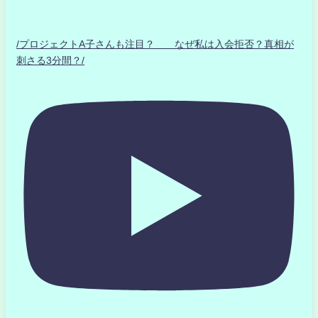
/プロジェクトA子さんも注目？ なぜ私は入会拒否？真相が
刺さる3分間？/