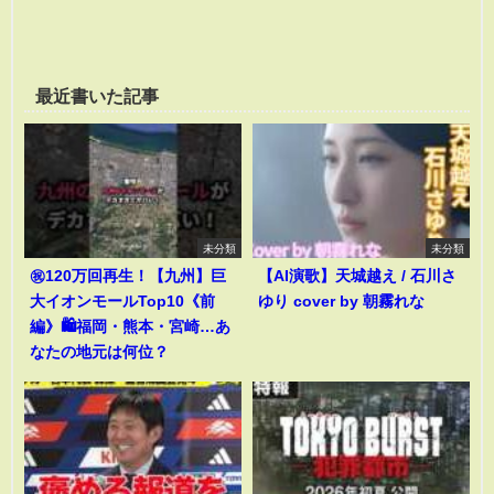
最近書いた記事
未分類
未分類
㊗️120万回再生！【九州】巨
【AI演歌】天城越え / 石川さ
大イオンモールTop10《前
ゆり cover by 朝霧れな
編》🛍️福岡・熊本・宮崎…あ
なたの地元は何位？