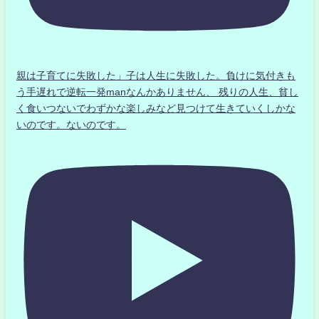
親は子育てに失敗した」子は人生に失敗した。負けに気付きも
う手遅れで逆転一発manなんかありません、 残りの人生、貧し
く食いつないでわずかな楽しみなど見つけて生きていくしかな
いのです。ないのです。