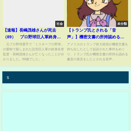
社会
未分類
【速報】長嶋茂雄さんが死去
【トランプ氏とされる「音
（89） プロ野球巨人軍終身名
声」】機密文書の所持認める発
誉監督(2025年6月3日)
言か 複数メディアが報じる
元プロ野球選手で「ミスタープロ野球」
アメリカのトランプ前大統領が機密文書を
の愛称で親しまれた読売巨人軍の終身名誉
持ち出したとして起訴された事件をめぐ
監督・長嶋茂雄さんが亡くなったことが分
り、トランプ氏が機密文書の所持を認める
かりました。89歳でした。...
趣旨の発言をしたとされる音声...
s