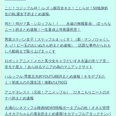
こじ！コジッフル@！-レズっ娘百合ネエ！こじらせ！50独身処
女のBL腐女子的まとめ速報-
何だ！何が？真・シロッフル！！ 永遠の無職童貞- ぼっちな
ニート的まとめ速報！一生童貞上等夜露死苦！
男装スケバン女子！スケッフルまっくす！（新・ナンノひゃくし
きっ!！ビー玉のおいぬさん的まとめ速報） 話題な事件からおも
しろ動画まで取り上げまっくす
ロボットアニメ！メカと美少女キャラだいすき永遠の非リア充・
非モテ星人 ！あらゆるマニアの為のマニアックサイト
ハルッフル-専業主夫的YOUTUBERまとめ速報！キモデブおた
く！初老人の介護生活！激動の1750日
アニゲタレスト（元祖！アニメッフル） ひきこもりニートのオ
ナベ的まとめ速報
火浦のシネマッフル映画NEWS情報ポータブルの杜！オネエ管理
人オカマちゃんの鬼女的まとめ速報!オカマッフルアタックナンバ