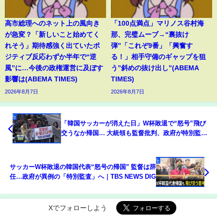
高市総理へのネット上の風向き
「100点満点」マリノス谷村海
が急変？「新しいこと始めてく
那、完璧ムーブ→“裏抜け
れそう」期待感強く出ていたポ
弾”「これぞ9番」「興奮す
ジティブ反応わずか半年で“逆
る！」相手守備のギャップを狙
風”に…今後の政権運営に及ぼす
う”斜めの抜け出し”(ABEMA
影響は(ABEMA TIMES)
TIMES)
2026年8月7日
2026年8月7日
「韓国サッカーが消えた日」W杯敗退で“怒号”飛び
交うなか帰国… 大統領も監督批判、政府が特別監査
に乗り出す事態に｜TBS NEWS DIG
サッカーW杯敗退の韓国代表“怒号の帰国” 監督は辞
任…政府が異例の「特別監査」へ｜TBS NEWS DIG
Xでフォローしよう