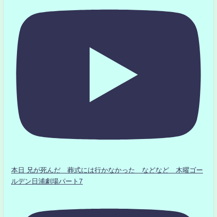
本日 兄が死んだ 葬式には行かなかった などなど 木曜ゴー
ルデン日浦劇場パート7