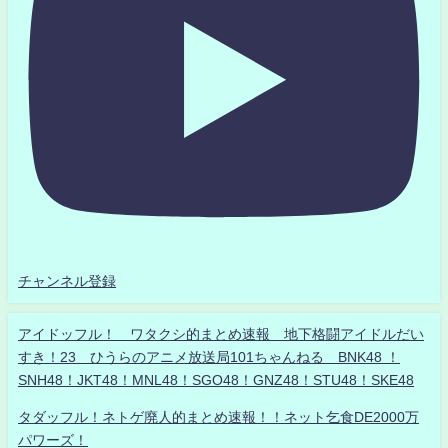
チャンネル登録
アイドッフル！ ワタクシ的まとめ速報 地下格闘アイドルだい
すき！23 ひうらのアニメ放送局101ちゃんねる BNK48 ！
SNH48！JKT48！MNL48！SGO48！GNZ48！STU48！SKE48
タダッフル！ネトゲ廃人的まとめ速報！！ネット乞食DE2000万
パワーズ！