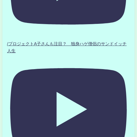
/プロジェクトA子さんも注目？ 独身ハゲ僧侶のサンドイッチ
人生