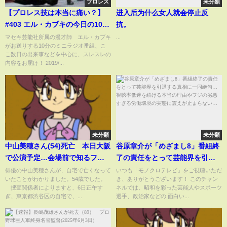
プロレス
未分類
【プロレス技は本当に痛い？】
进入后为什么女人就会停止反
#403 エル・カブキの今日の10分
抗。
おろし 2019/3/22
マセキ芸能社所属の漫才師 エル・カブキ
...
がお送りする10分のミニラジオ番組、こ
こ数日の出来事などを中心に、スレスレの
内容をお届け！ 2019/...
未分類
未分類
中山美穂さん(54)死亡 本日大阪
谷原章介が「めざまし8」番組終
で公演予定…会場前で知るファ
了の責任をとって芸能界を引退
ンも「この後仕事できるかどう
する真相に一同絶句…視聴率低
俳優の中山美穂さんが、自宅で亡くなって
いつも「モノクロテレビ」をご視聴いただ
いたことがわかりました。54歳でした。
き、ありがとうございます！ このチャン
か分からない」
迷を続ける本当の理由やフジの
捜査関係者によりますと、6日正午す
ネルでは、昭和を彩った芸能人やスポーツ
劣悪すぎる労働環境の実態に震
ぎ、東京都渋谷区の自宅で、...
選手、政治家などの 面白い...
えが止まらない…