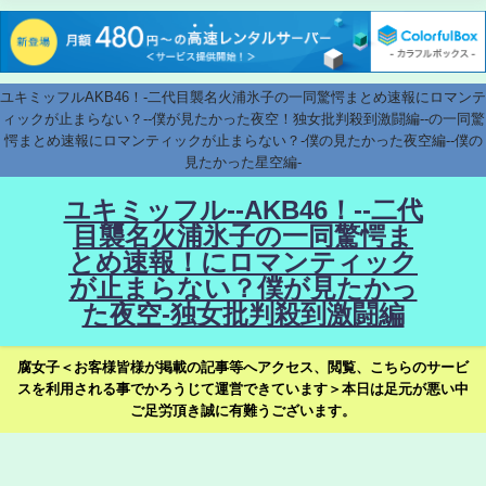
ユキミッフルAKB46！-二代目襲名火浦氷子の一同驚愕まとめ速報にロマンテ
ィックが止まらない？--僕が見たかった夜空！独女批判殺到激闘編--の一同驚
愕まとめ速報にロマンティックが止まらない？-僕の見たかった夜空編--僕の
見たかった星空編-
ユキミッフル--AKB46！--二代
目襲名火浦氷子の一同驚愕ま
とめ速報！にロマンティック
が止まらない？僕が見たかっ
た夜空-独女批判殺到激闘編
腐女子＜お客様皆様が掲載の記事等へアクセス、閲覧、こちらのサービ
スを利用される事でかろうじて運営できています＞本日は足元が悪い中
ご足労頂き誠に有難うございます。