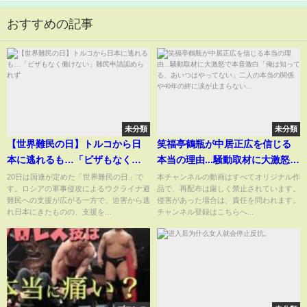
おすすめの記事
未分類
未分類
【世界難民の日】トルコから日
笑福亭鶴瓶が中居正広を信じる
本に逃れるも…「ビザもなく働
本当の理由...騒動取材に大激怒で
けない」難民申請認められず
本音激白「俺は知ってる、あい
20日は国連が定めた「世界難民の日」で
本チャンネルの動画はすべてオリジナル作
す。ロシアの軍事侵攻によるウクライナ避
品で、再配布は厳しく禁止されています。
つはやってない」二人の本当の
難民への支援が広がる一方で、迫害から逃
侵害があった場合は、責任を問われます。
関係や40年の絆に涙が止まらな
れ日本にきたものの、支援を...
チャンネル登録はこちらへ...
い...