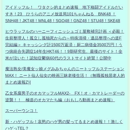
アイドッフル！ ワタクシ的まとめ速報 地下格闘アイドルだい
すき！23 ひうらのアニメ放送局101ちゃんねる BNK48 ！
SNH48！JKT48！MNL48！SGO48！GNZ48！STU48！SKE48
ヒウラッフルのハーニーフィニッシュゴミ屋敷補完計画 ＜必殺！
生前整理人！孤立し孤独死からの～特殊清掃・遺品整理への道F
完結編＞ キャッシング計1500万返済：厨二病借金3500万円！う
つ病統合失調症14年生HKT46！！9期研究生、最後のサイト！全
米が泣いた！認知症鬱病60代のラストサイト絶賛！公開中
魔法熟女/美魔女ッ娘メグみみちゃんのニートッフルステーション
MAX！ ニート仙人仙女の映画三昧老後生活！（無職孤独居老人的
まとめ速報Z)]
乙女系腐男子のオカマッフルMAX2- FX！オ・カマトレーダーの
逆襲！！ 極道のオカマたち編（おもしろ動画まとめ速報）
スーパーウンコ！
新・ハゲッフル！哀愁のハゲ男の髪ってるまとめ速報！！激しく
ハゲっTEL？