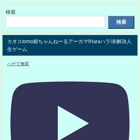
検索
検索
カオスtomo娘ちゃんねーるアーガマ!Haraハラ!未解決人
生ゲーム
ハゲて無双