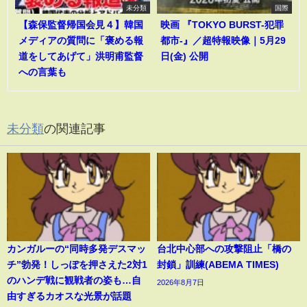
未分類
国際
【森保監督帰国会見４】韓国
映画 『TOKYO BURST-犯罪
メディアの質問に「褒める報
都市-』／超特報映像｜5月29
道をしてあげて」洪明甫監督
日(金) 公開
への言葉も
未分類
の関連記事
カンガルーの“同時多発デスマッ
台北中心部への攻撃阻止「橋の
チ”勃発！しっぽを押さえた2対1
封鎖」訓練(ABEMA TIMES)
のハンデ戦に観戦者の姿も…自
2026年8月7日
由すぎるカオスな光景が話題