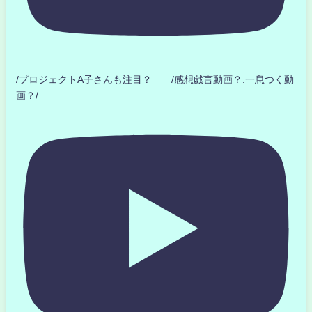
/プロジェクトA子さんも注目？ /感想戯言動画？.一息つく動
画？/