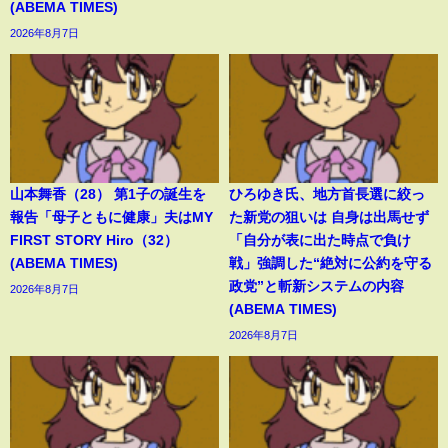
(ABEMA TIMES)
2026年8月7日
山本舞香（28） 第1子の誕生を
ひろゆき氏、地方首長選に絞っ
報告「母子ともに健康」夫はMY
た新党の狙いは 自身は出馬せず
FIRST STORY Hiro（32）
「自分が表に出た時点で負け
(ABEMA TIMES)
戦」強調した“絶対に公約を守る
政党”と斬新システムの内容
2026年8月7日
(ABEMA TIMES)
2026年8月7日