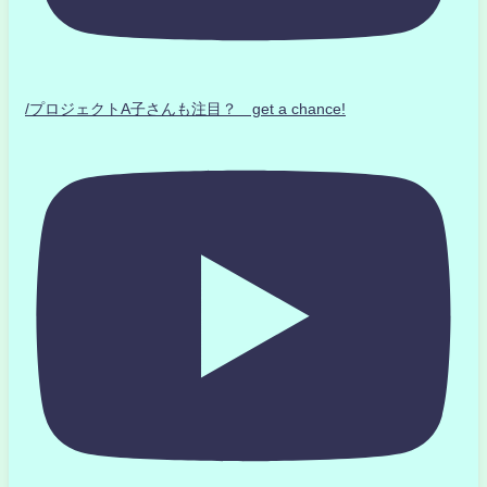
/プロジェクトA子さんも注目？ get a chance!