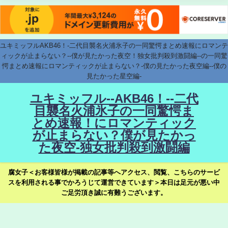
ユキミッフルAKB46！-二代目襲名火浦氷子の一同驚愕まとめ速報にロマンテ
ィックが止まらない？--僕が見たかった夜空！独女批判殺到激闘編--の一同驚
愕まとめ速報にロマンティックが止まらない？-僕の見たかった夜空編--僕の
見たかった星空編-
ユキミッフル--AKB46！--二代
目襲名火浦氷子の一同驚愕ま
とめ速報！にロマンティック
が止まらない？僕が見たかっ
た夜空-独女批判殺到激闘編
腐女子＜お客様皆様が掲載の記事等へアクセス、閲覧、こちらのサービ
スを利用される事でかろうじて運営できています＞本日は足元が悪い中
ご足労頂き誠に有難うございます。