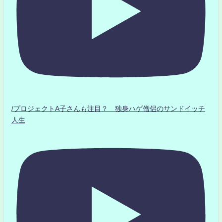
/プロジェクトA子さんも注目？ 独身ハゲ僧侶のサンドイッチ
人生