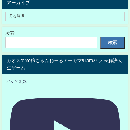
アーカイブ
検索
検索
カオスtomo娘ちゃんねーるアーガマ!Haraハラ!未解決人
生ゲーム
ハゲて無双