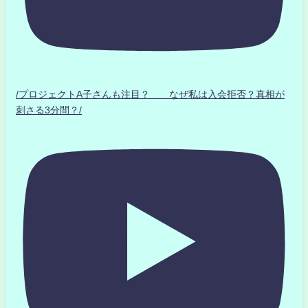
/プロジェクトA子さんも注目？ なぜ私は入会拒否？真相が
刺さる3分間？/