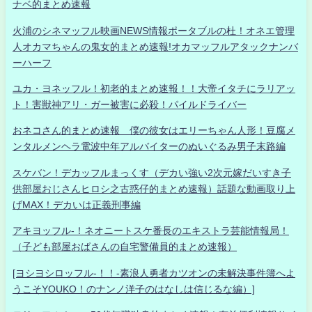
ナベ的まとめ速報
火浦のシネマッフル映画NEWS情報ポータブルの杜！オネエ管理
人オカマちゃんの鬼女的まとめ速報!オカマッフルアタックナンバ
ーハーフ
ユカ・ヨネッフル！初老的まとめ速報！！大帝イタチにラリアッ
ト！害獣神アリ・ガー被害に必殺！パイルドライバー
おネコさん的まとめ速報 僕の彼女はエリーちゃん人形！豆腐メ
ンタルメンヘラ電波中年アルバイターのぬいぐるみ男子末路編
スケバン！デカッフルまっくす（デカい強い2次元嫁だいすき子
供部屋おじさんヒロシ之古惑仔的まとめ速報）話題な動画取り上
げMAX！デカいは正義刑事編
アキヨッフル-！ネオニートスケ番長のエキストラ芸能情報局！
（子ども部屋おばさんの自宅警備員的まとめ速報）
[ヨシヨシロッフル-！！-素浪人勇者カツオンの未解決事件簿へよ
うこそYOUKO！のナンノ洋子のはなしは信じるな編）]