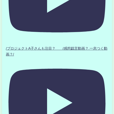
/プロジェクトA子さんも注目？ /感想戯言動画？.一息つく動
画？/