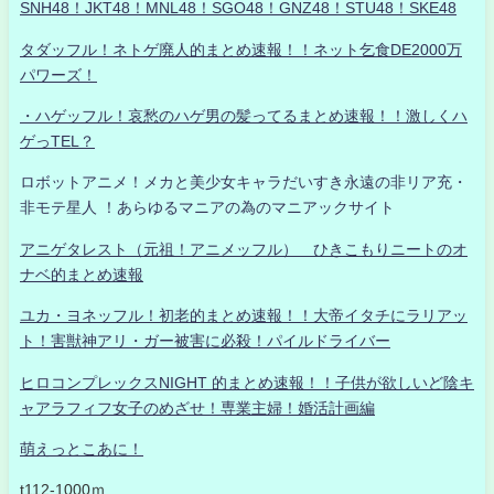
SNH48！JKT48！MNL48！SGO48！GNZ48！STU48！SKE48
タダッフル！ネトゲ廃人的まとめ速報！！ネット乞食DE2000万
パワーズ！
・ハゲッフル！哀愁のハゲ男の髪ってるまとめ速報！！激しくハ
ゲっTEL？
ロボットアニメ！メカと美少女キャラだいすき永遠の非リア充・
非モテ星人 ！あらゆるマニアの為のマニアックサイト
アニゲタレスト（元祖！アニメッフル） ひきこもりニートのオ
ナベ的まとめ速報
ユカ・ヨネッフル！初老的まとめ速報！！大帝イタチにラリアッ
ト！害獣神アリ・ガー被害に必殺！パイルドライバー
ヒロコンプレックスNIGHT 的まとめ速報！！子供が欲しいど陰キ
ャアラフィフ女子のめざせ！専業主婦！婚活計画編
萌えっとこあに！
t112-1000ｍ