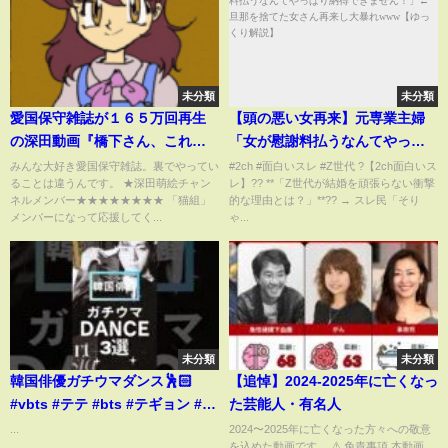
未分類
未分類
愛国保守雑誌が１６５万回再生
【頭の悪い女再来】元専業主婦
の深田動画『橋下さん、これが
「女が慰謝料払うなんてやっぱ
背乗りの証拠です』を削除した
り納得できません！」←旦那を
みんな大好き愛国保守雑誌。裏でやってい
#2ch #面白いスレ #Z世代 ?【2ch面白いス
ることは違うんです。 ★深田萌絵チャン
レ】?? **「Z世代が結婚を頑張らない衝撃
ワケ 【#WiLL】 【深田萌絵
捨てた女さん再来し大暴れ
ネルメンバー★★★★★★★★ 「猫組」
的な理由とは？」**?? → スレ民「そり
TV】
www【ゆっくり解説】
メンバーになって応援してく...
ゃ...
未分類
未分類
韓国俳優ガチウマダンス🕺🏻
【追悼】2024-2025年に亡くなっ
#vbts #テテ #bts #テギョン #ジ
た芸能人・有名人
ュノ #taecyeon #junho #2pm
...
2024〜2025年に亡くなった方々への敬意
を込めた動画です。 ⚠️ 免責事項 本動画