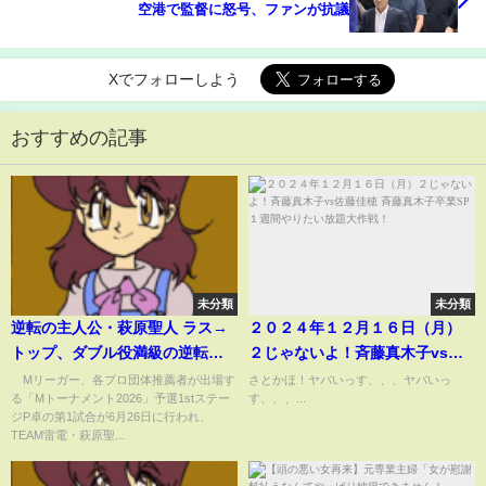
空港で監督に怒号、ファンが抗議
Xでフォローしよう
おすすめの記事
未分類
未分類
逆転の主人公・萩原聖人 ラス→
２０２４年１２月１６日（月）
トップ、ダブル役満級の逆転ア
２じゃないよ！斉藤真木子vs佐
ガリに感動する人が続出「むち
藤佳穂 斉藤真木子卒業SP１週間
Mリーガー、各プロ団体推薦者が出場す
さとかほ！ヤバいっす、、、ヤバいっ
る「Mトーナメント2026」予選1stステー
す、、、...
ゃくちゃかっこよかった」「素
やりたい放題大作戦！
ジP卓の第1試合が6月26日に行われ、
晴らしい」/麻雀・Mトーナメン
TEAM雷電・萩原聖...
ト(ABEMA TIMES)