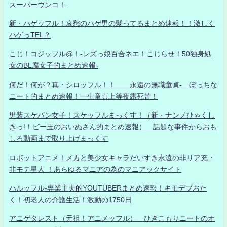
スーパーウンコ！
新・ハゲッフル！哀愁のハゲ男の髪ってるまとめ速報！！激しく
ハゲっTEL？
こじ！コジッフル@！-レズっ娘百合ネエ！こじらせ！50独身処
女のBL腐女子的まとめ速報-
何だ！何が？真・シロッフル！！ 永遠の無職童貞- ぼっちな
ニート的まとめ速報！一生童貞上等夜露死苦！
男装スケバン女子！スケッフルまっくす！（新・ナンノひゃくし
きっ!！ビー玉のおいぬさん的まとめ速報） 話題な事件からおも
しろ動画まで取り上げまっくす
ロボットアニメ！メカと美少女キャラだいすき永遠の非リア充・
非モテ星人 ！あらゆるマニアの為のマニアックサイト
ハルッフル-専業主夫的YOUTUBERまとめ速報！キモデブおた
く！初老人の介護生活！激動の1750日
アニゲタレスト（元祖！アニメッフル） ひきこもりニートのオ