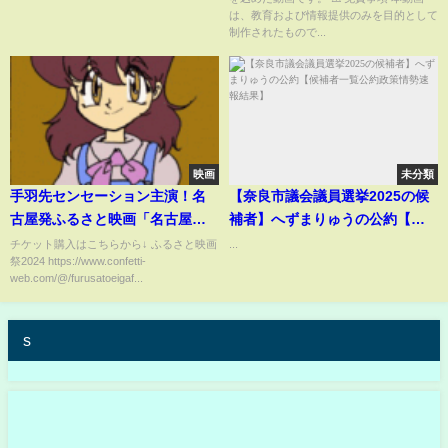
は、教育および情報提供のみを目的として
制作されたもので...
映画
未分類
手羽先センセーション主演！名
【奈良市議会議員選挙2025の候
古屋発ふるさと映画「名古屋セ
補者】へずまりゅうの公約【候
ンセーション」予告
補者一覧公約政策情勢速報結
チケット購入はこちらから↓ ふるさと映画
...
祭2024 https://www.confetti-
果】
web.com/@/furusatoeigaf...
s