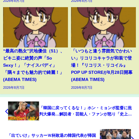
2026年8月7日
2026年8月7日
“最高の熟女”沢地優佳（51）、
「いつもと違う雰囲気でかわい
ビキニ姿に絶賛の声「So
い」リコリコキャラが和装で登
Sexy！」「ナイスバディ」
場！『リコリス・リコイル』
「隅々までも魅力的で綺麗！」
POP UP STOREが8月28日開幕
(ABEMA TIMES)
(ABEMA TIMES)
2026年8月7日
2026年8月7日
「韓国に戻ってくるな！」ホン・ミョンボ監督に批
判大爆発…解説者・芸能人・ファンが怒り「史上最
悪」の声【W杯2026】
「出ていけ」サッカーＷ杯敗退の韓国代表が帰国