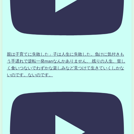
親は子育てに失敗した」子は人生に失敗した。負けに気付きも
う手遅れで逆転一発manなんかありません、 残りの人生、貧し
く食いつないでわずかな楽しみなど見つけて生きていくしかな
いのです。ないのです。