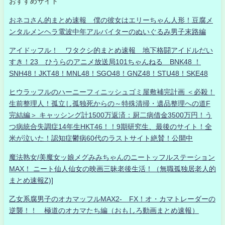
おすすめサイト
おネコさん的まとめ速報 僕の彼女はエリーちゃん人形！豆腐メ
ンタルメンヘラ電波中年アルバイターのぬいぐるみ男子末路編
アイドッフル！ ワタクシ的まとめ速報 地下格闘アイドルだい
すき！23 ひうらのアニメ放送局101ちゃんねる BNK48 ！
SNH48！JKT48！MNL48！SGO48！GNZ48！STU48！SKE48
ヒウラッフルのハーニーフィニッシュゴミ屋敷補完計画 ＜必殺！
生前整理人！孤立し孤独死からの～特殊清掃・遺品整理への道F
完結編＞ キャッシング計1500万返済：厨二病借金3500万円！う
つ病統合失調症14年生HKT46！！9期研究生、最後のサイト！全
米が泣いた！認知症鬱病60代のラストサイト絶賛！公開中
魔法熟女/美魔女ッ娘メグみみちゃんのニートッフルステーション
MAX！ ニート仙人仙女の映画三昧老後生活！（無職孤独居老人的
まとめ速報Z)]
乙女系腐男子のオカマッフルMAX2- FX！オ・カマトレーダーの
逆襲！！ 極道のオカマたち編（おもしろ動画まとめ速報）