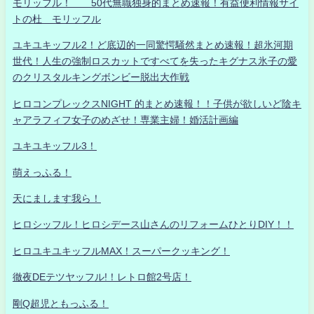
モリッフル！ 50代無職独身的まとめ速報！有益便利情報サイ
トの杜 モリッフル
ユキユキッフル2！ど底辺的一同驚愕騒然まとめ速報！超氷河期
世代！人生の強制ロスカットですべてを失ったキグナス氷子の愛
のクリスタルキングボンビー脱出大作戦
ヒロコンプレックスNIGHT 的まとめ速報！！子供が欲しいど陰キ
ャアラフィフ女子のめざせ！専業主婦！婚活計画編
ユキユキッフル3！
萌えっふる！
天にまします我ら！
ヒロシッフル！ヒロシデース山さんのリフォームひとりDIY！！
ヒロユキユキッフルMAX！スーパークッキング！
徹夜DEテツヤッフル!！レトロ館2号店！
剛Q超児ともっふる！