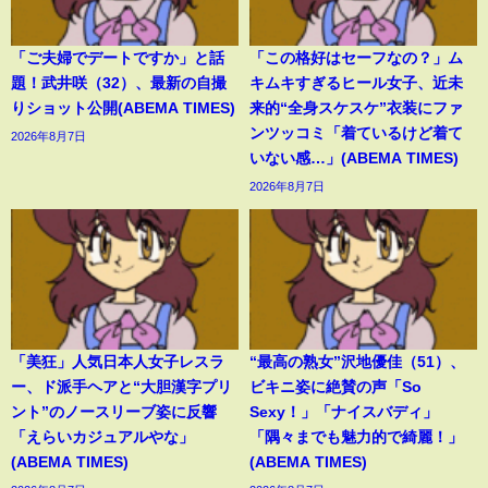
「ご夫婦でデートですか」と話
「この格好はセーフなの？」ム
題！武井咲（32）、最新の自撮
キムキすぎるヒール女子、近未
りショット公開(ABEMA TIMES)
来的“全身スケスケ”衣装にファ
ンツッコミ「着ているけど着て
2026年8月7日
いない感…」(ABEMA TIMES)
2026年8月7日
「美狂」人気日本人女子レスラ
“最高の熟女”沢地優佳（51）、
ー、ド派手ヘアと“大胆漢字プリ
ビキニ姿に絶賛の声「So
ント”のノースリーブ姿に反響
Sexy！」「ナイスバディ」
「えらいカジュアルやな」
「隅々までも魅力的で綺麗！」
(ABEMA TIMES)
(ABEMA TIMES)