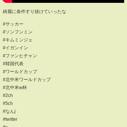
綺麗に条件すり抜けていったな
#サッカー
#ソンフンミン
#キムミンジェ
#イガンイン
#ファンヒチャン
#韓国代表
#ワールドカップ
#北中米ワールドカップ
#北中米w杯
#2ch
#5ch
#なんj
#twitter